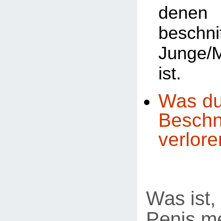
den
beschni
Junge/
ist.
Was du
Beschn
verlore
Was ist,
Penis m