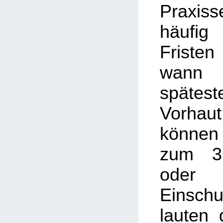
Praxis
häufig
Friste
wann
späte
Vorhau
können
zum 3.
oder
Einschu
lauten 