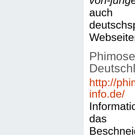
von-jung
auch 
deutschs
Webseite
Phimose
Deutsch
http://ph
info.de/
Informat
das
Beschn