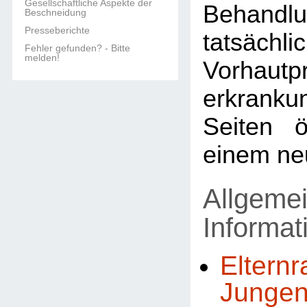
Gesellschaftliche Aspekte der
Behandl
Beschneidung
Presseberichte
tatsächli
Fehler gefunden? - Bitte
melden!
Vorhautp
erkran
Seiten ö
einem ne
Allgeme
Informa
Elternr
Jungen