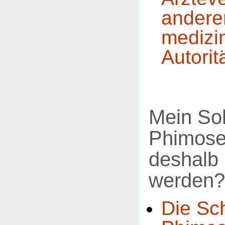
andere
medizi
Autorit
Mein So
Phimose
deshalb 
werden?
Die Sc