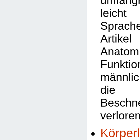
umfangr
leicht 
Sprach
Artik
Anat
Funkt
männli
die 
Beschn
verlore
Körper