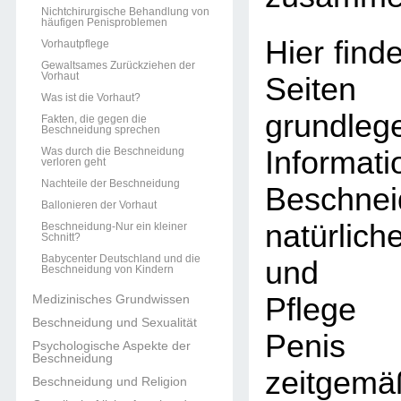
Nichtchirurgische Behandlung von
häufigen Penisproblemen
Hier find
Vorhautpflege
Gewaltsames Zurückziehen der
Vorhaut
Sei
Was ist die Vorhaut?
grundleg
Fakten, die gegen die
Beschneidung sprechen
Was durch die Beschneidung
Informat
verloren geht
Nachteile der Beschneidung
Beschn
Ballonieren der Vorhaut
natürlic
Beschneidung-Nur ein kleiner
Schnitt?
Babycenter Deutschland und die
und unk
Beschneidung von Kindern
Medizinisches Grundwissen
Pflege 
Beschneidung und Sexualität
Penis
Psychologische Aspekte der
Beschneidung
zeitgemä
Beschneidung und Religion