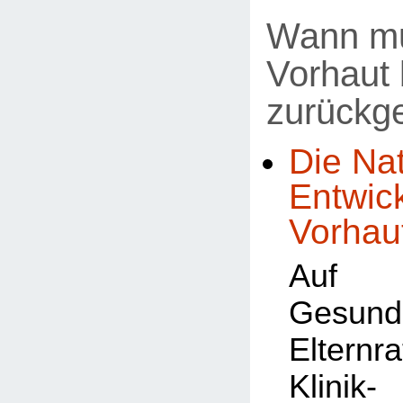
Wann mu
Vorhaut 
zurückg
Die Nat
Entwic
Vorhau
Auf
Gesundh
Elternr
Klin