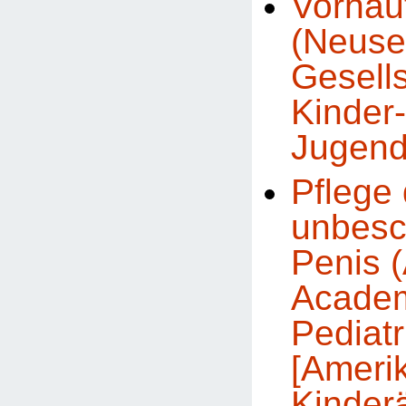
Vorhau
(Neuse
Gesells
Kinder
Jugend
Pflege
unbesc
Penis 
Academ
Pediatr
[Ameri
Kinder