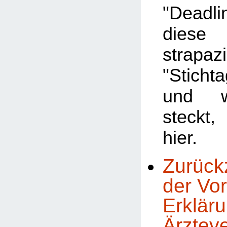
"Deadl
dies
strapaz
"Stichta
und w
steckt
hier.
Zurück
der Vor
Erklär
Ärztev