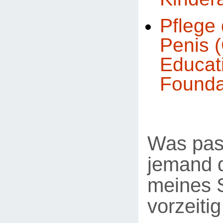
Pflege 
Penis (
Educat
Founda
Was pas
jemand d
meines 
vorzeiti