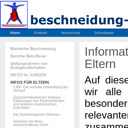
Home
Kontakt
Impressum
Seitenbaum
Informat
Männliche Beschneidung
Berichte Betroffener
Eltern
Stellungnahmen von
Ärztegesellschaften
INFOS für JUNGEN
Auf dies
INFOS FÜR ELTERN
CIRP: Die normale Entwicklung der
wir alle
Vorhaut
Zurückziehbarkeit der Vorhaut:
beson
Erklärungen von Ärzteverbänden
und anderen medizinischen
Autoritäten
releva
Die Scheindiagnose Phimose
Schützen Sie Ihren
zusammen
unbeschnittenen Sohn