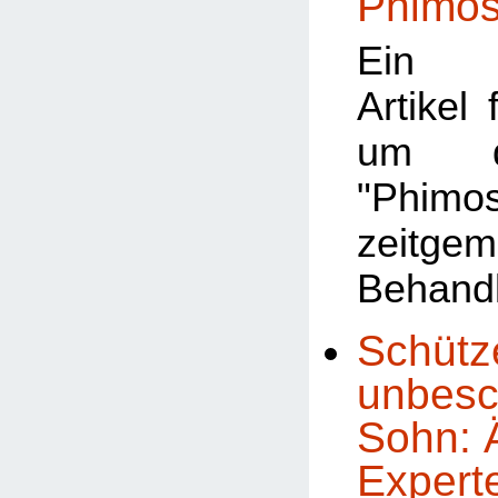
Phimo
Ein a
Artikel 
um d
"Phimo
zeitge
Behand
Schütz
unbesc
Sohn: Ä
Experte