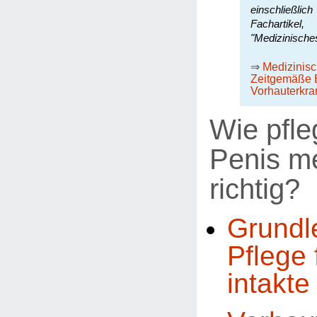
einschließli
Fachartike
"Medizinische
⇒
Medizinis
Zeitgemäße 
Vorhauterkr
Wie pfle
Penis m
richtig?
Grundl
Pflege 
intakte