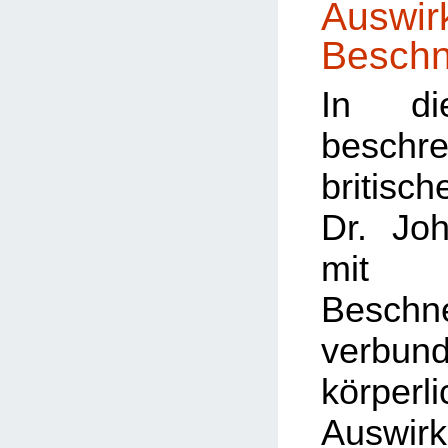
Auswir
Beschn
In di
besc
britis
Dr. Jo
mit
Beschn
verbun
körperl
Auswi