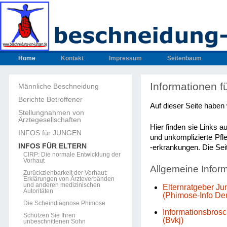
Home
Kontakt
Impressum
Seitenbaum
Informationen fü
Männliche Beschneidung
Berichte Betroffener
Auf dieser Seite haben
Stellungnahmen von
Ärztegesellschaften
Hier finden sie Links a
INFOS für JUNGEN
und unkomplizierte Pfl
INFOS FÜR ELTERN
-erkrankungen. Die Sei
CIRP: Die normale Entwicklung der
Vorhaut
Allgemeine Info
Zurückziehbarkeit der Vorhaut:
Erklärungen von Ärzteverbänden
und anderen medizinischen
Elternratgeber J
Autoritäten
(Phimose-Info De
Die Scheindiagnose Phimose
Informationsbrosc
Schützen Sie Ihren
(Bvkj)
unbeschnittenen Sohn