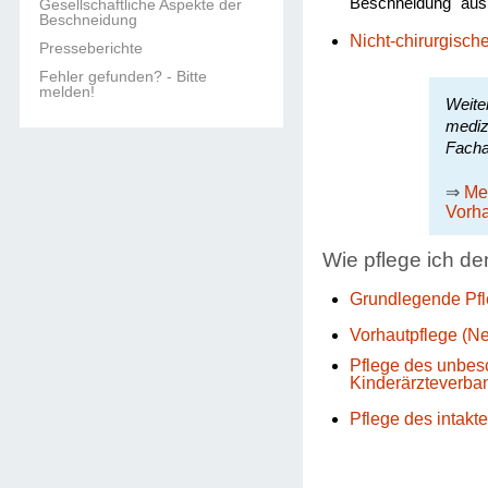
Beschneidung "aus
Gesellschaftliche Aspekte der
Beschneidung
Nicht-chirurgisc
Presseberichte
Fehler gefunden? - Bitte
melden!
Weite
mediz
Facha
⇒
Me
Vorh
Wie pflege ich de
Grundlegende Pfle
Vorhautpflege (N
Pflege des unbes
Kinderärzteverban
Pflege des intakt