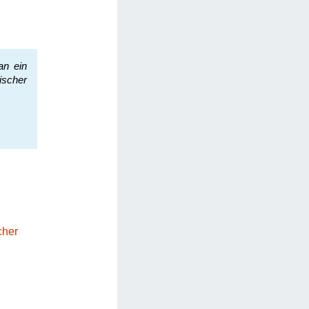
an ein
ischer
cher