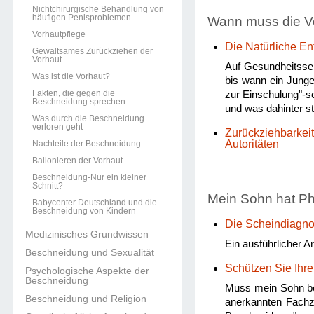
Nichtchirurgische Behandlung von
häufigen Penisproblemen
Wann muss die V
Vorhautpflege
Die Natürliche En
Gewaltsames Zurückziehen der
Vorhaut
Auf Gesundheitsseit
Was ist die Vorhaut?
bis wann ein Junge
Fakten, die gegen die
zur Einschulung"-so
Beschneidung sprechen
und was dahinter ste
Was durch die Beschneidung
verloren geht
Zurückziehbarkei
Autoritäten
Nachteile der Beschneidung
Ballonieren der Vorhaut
Beschneidung-Nur ein kleiner
Schnitt?
Mein Sohn hat Ph
Babycenter Deutschland und die
Beschneidung von Kindern
Die Scheindiagn
Medizinisches Grundwissen
Ein ausführlicher 
Beschneidung und Sexualität
Schützen Sie Ihre
Psychologische Aspekte der
Beschneidung
Muss mein Sohn bes
Beschneidung und Religion
anerkannten Fachzei