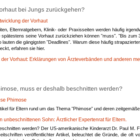
orhaut bei Jungs zurückgehen?
twicklung der Vorhaut
en, Elternratgebern, Klinik- oder Praxisseiten werden häufig irgend
 spätestens seine Vorhaut zurückziehen können "muss". "Bis zum 3.
 lauten die gängigsten "Deadlines". Warum diese häufig strapazierten
ckt, erfahren sie hier.
t der Vorhaut: Erklärungen von Ärzteverbänden und anderen me
imose, muss er deshalb beschnitten werden?
ose Phimose
Artikel für Eltern rund um das Thema "Phimose" und deren zeitgemäß
n unbeschnittenen Sohn: Ärztlicher Expertenrat für Eltern.
chnitten werden? Der US-amerikanische Kinderarzt Dr. Paul M. Fle
tschriften veröffentlichter Artikel, beleuchtet die Gründe, die oft v