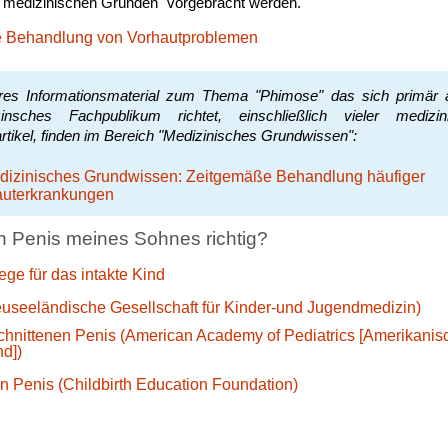
 medizinischen Gründen" vorgebracht werden.
he Behandlung von Vorhautproblemen
res Informationsmaterial zum Thema "Phimose" das sich primär 
insches Fachpublikum richtet, einschließlich vieler medizin
rtikel, finden im Bereich "Medizinisches Grundwissen":
dizinisches Grundwissen: Zeitgemäße Behandlung häufiger
auterkrankungen
n Penis meines Sohnes richtig?
ge für das intakte Kind
euseeländische Gesellschaft für Kinder-und Jugendmedizin)
chnittenen Penis (American Academy of Pediatrics [Amerikanis
d])
en Penis (Childbirth Education Foundation)