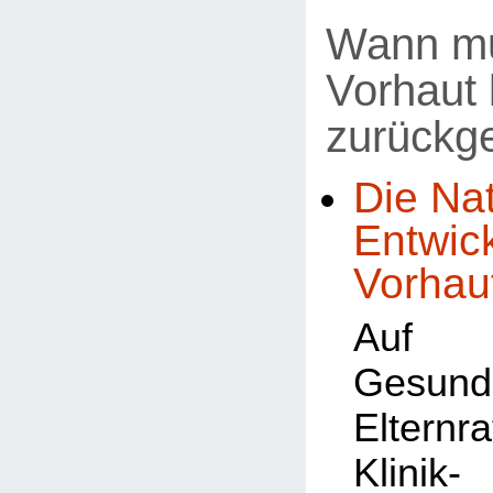
Wann mu
Vorhaut 
zurückg
Die Nat
Entwic
Vorhau
Auf
Gesundh
Elternr
Klin