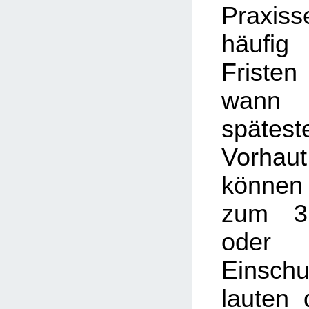
Praxis
häufig
Friste
wann
späte
Vorhau
können
zum 3.
oder
Einschu
lauten 