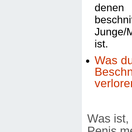
den
beschni
Junge/
ist.
Was du
Beschn
verlore
Was ist,
Penis m