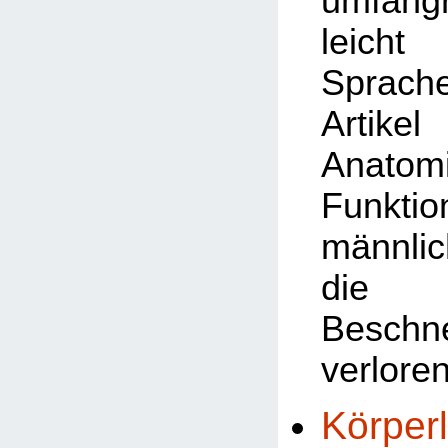
umfangr
leicht 
Sprach
Artik
Anat
Funkt
männli
die 
Beschn
verlore
Körper