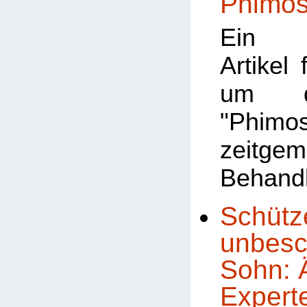
Phimo
Ein a
Artikel 
um d
"Phimo
zeitge
Behand
Schütz
unbesc
Sohn: Ä
Experte