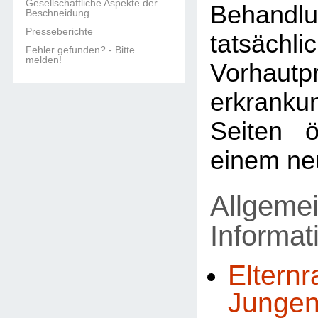
Gesellschaftliche Aspekte der
Behandl
Beschneidung
Presseberichte
tatsächli
Fehler gefunden? - Bitte
melden!
Vorhautp
erkran
Seiten ö
einem ne
Allgeme
Informa
Elternr
Jungen