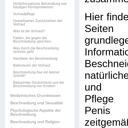
Nichtchirurgische Behandlung von
häufigen Penisproblemen
Hier find
Vorhautpflege
Gewaltsames Zurückziehen der
Vorhaut
Sei
Was ist die Vorhaut?
grundleg
Fakten, die gegen die
Beschneidung sprechen
Was durch die Beschneidung
Informat
verloren geht
Nachteile der Beschneidung
Beschn
Ballonieren der Vorhaut
natürlic
Beschneidung-Nur ein kleiner
Schnitt?
Babycenter Deutschland und die
und unk
Beschneidung von Kindern
Medizinisches Grundwissen
Pflege 
Beschneidung und Sexualität
Penis
Psychologische Aspekte der
Beschneidung
zeitgemä
Beschneidung und Religion