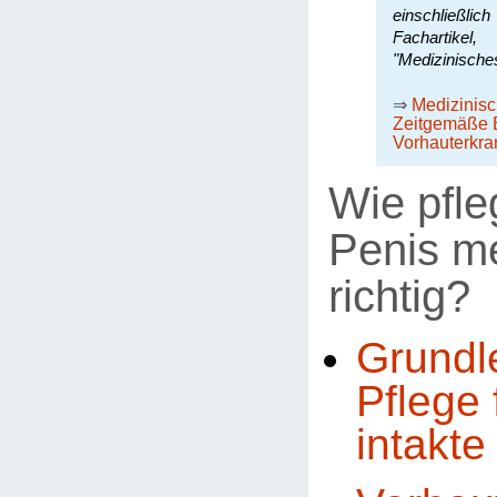
einschließli
Fachartike
"Medizinische
⇒
Medizinis
Zeitgemäße 
Vorhauterkr
Wie pfle
Penis m
richtig?
Grundl
Pflege 
intakte