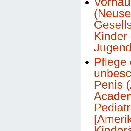
Vorhau
(Neuse
Gesells
Kinder
Jugend
Pflege
unbesc
Penis 
Academ
Pediatr
[Ameri
Kinder