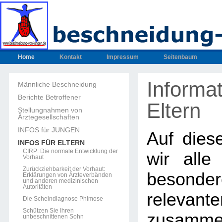
Home
Kontakt
Impressum
Seitenbaum
Informat
Männliche Beschneidung
Berichte Betroffener
Eltern
Stellungnahmen von
Ärztegesellschaften
INFOS für JUNGEN
Auf dies
INFOS FÜR ELTERN
CIRP: Die normale Entwicklung der
wir alle
Vorhaut
Zurückziehbarkeit der Vorhaut:
beson
Erklärungen von Ärzteverbänden
und anderen medizinischen
Autoritäten
releva
Die Scheindiagnose Phimose
Schützen Sie Ihren
zusammen
unbeschnittenen Sohn