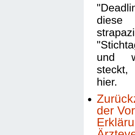
"Deadl
dies
strapaz
"Stichta
und w
steckt
hier.
Zurück
der Vor
Erklär
Ärztev