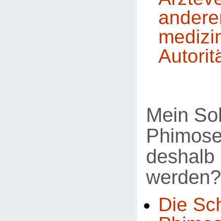
andere
medizi
Autorit
Mein So
Phimose
deshalb 
werden?
Die Sc