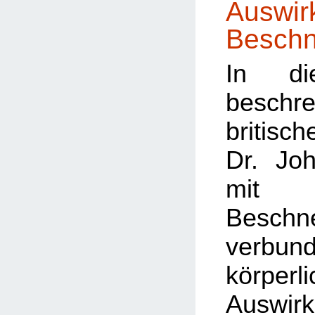
Auswir
Beschn
In di
besc
britis
Dr. Jo
mit
Beschn
verbun
körperl
Auswi