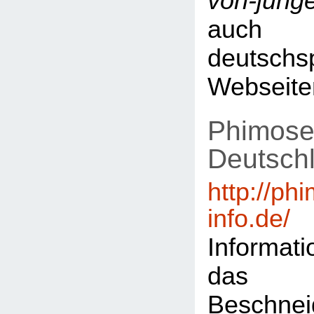
von-jung
auch 
deutschs
Webseite
Phimose
Deutsch
http://ph
info.de/
Informat
das
Beschn