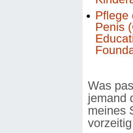
Pflege 
Penis (
Educat
Founda
Was pas
jemand d
meines 
vorzeiti