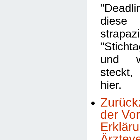
"Deadl
dies
strapaz
"Stichta
und w
steckt
hier.
Zurück
der Vor
Erklär
Ärztev