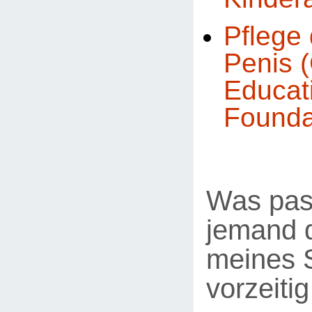
Pflege 
Penis (
Educat
Founda
Was pas
jemand d
meines 
vorzeiti