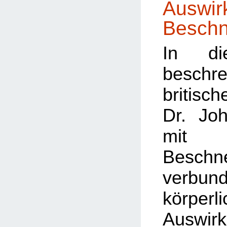
Auswir
Beschn
In di
besc
britis
Dr. Jo
mit
Beschn
verbun
körperl
Auswi