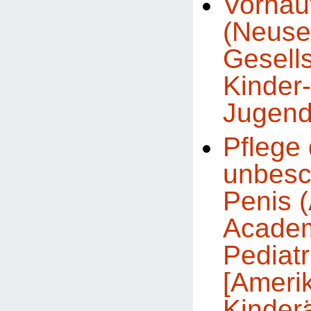
Vorhau
(Neuse
Gesells
Kinder
Jugend
Pflege
unbesc
Penis 
Academ
Pediatr
[Ameri
Kinder