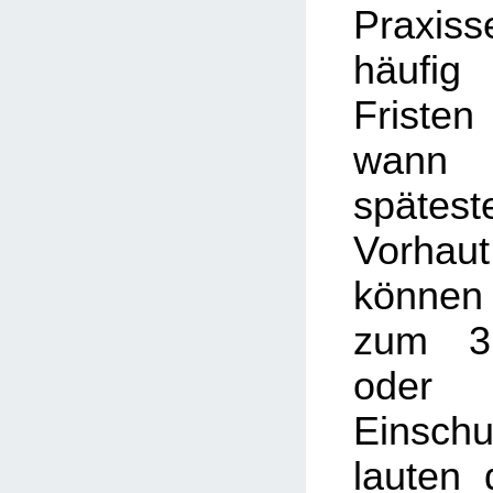
Praxis
häufig
Friste
wann
späte
Vorhau
können
zum 3.
oder
Einschu
lauten 