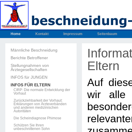
Home
Kontakt
Impressum
Seitenbaum
Informat
Männliche Beschneidung
Berichte Betroffener
Eltern
Stellungnahmen von
Ärztegesellschaften
INFOS für JUNGEN
Auf dies
INFOS FÜR ELTERN
CIRP: Die normale Entwicklung der
wir alle
Vorhaut
Zurückziehbarkeit der Vorhaut:
beson
Erklärungen von Ärzteverbänden
und anderen medizinischen
Autoritäten
releva
Die Scheindiagnose Phimose
Schützen Sie Ihren
zusammen
unbeschnittenen Sohn