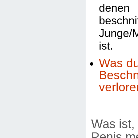
den
beschni
Junge/
ist.
Was du
Beschn
verlore
Was ist,
Penis m