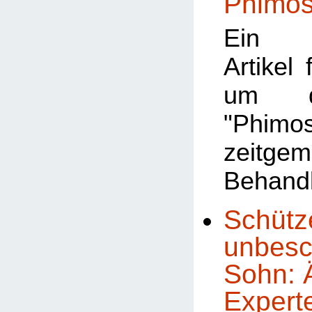
Phimo
Ein a
Artikel 
um d
"Phimo
zeitge
Behand
Schütz
unbesc
Sohn: Ä
Experte