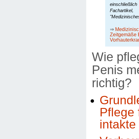
einschließli
Fachartike
"Medizinische
⇒
Medizinis
Zeitgemäße 
Vorhauterkr
Wie pfle
Penis m
richtig?
Grundl
Pflege 
intakte