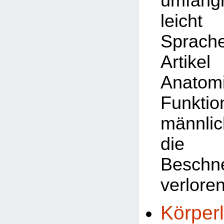
umfangr
leicht 
Sprach
Artik
Anat
Funkt
männli
die 
Beschn
verlore
Körper