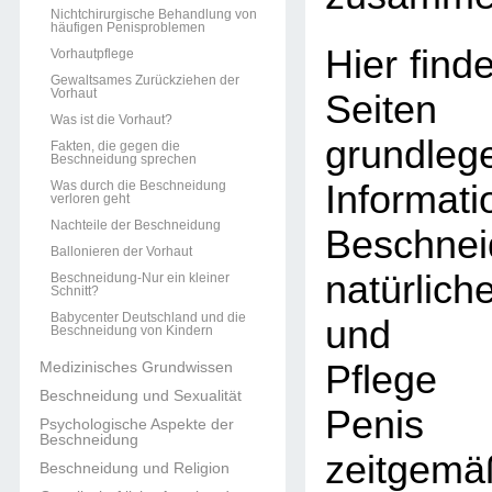
Nichtchirurgische Behandlung von
häufigen Penisproblemen
Hier find
Vorhautpflege
Gewaltsames Zurückziehen der
Vorhaut
Sei
Was ist die Vorhaut?
grundleg
Fakten, die gegen die
Beschneidung sprechen
Was durch die Beschneidung
Informat
verloren geht
Nachteile der Beschneidung
Beschn
Ballonieren der Vorhaut
natürlic
Beschneidung-Nur ein kleiner
Schnitt?
Babycenter Deutschland und die
und unk
Beschneidung von Kindern
Medizinisches Grundwissen
Pflege 
Beschneidung und Sexualität
Penis
Psychologische Aspekte der
Beschneidung
zeitgemä
Beschneidung und Religion