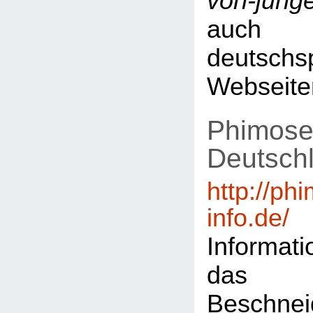
von-jung
auch 
deutschs
Webseite
Phimose
Deutsch
http://ph
info.de/
Informat
das
Beschn