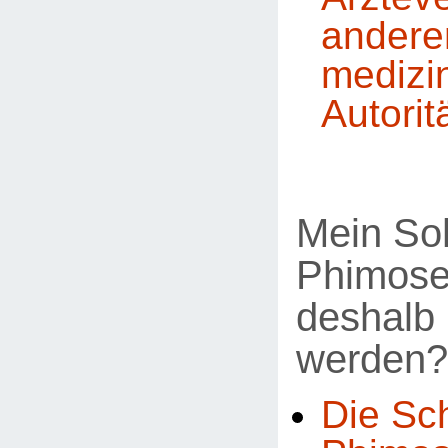
andere
medizi
Autorit
Mein So
Phimose
deshalb 
werden?
Die Sc