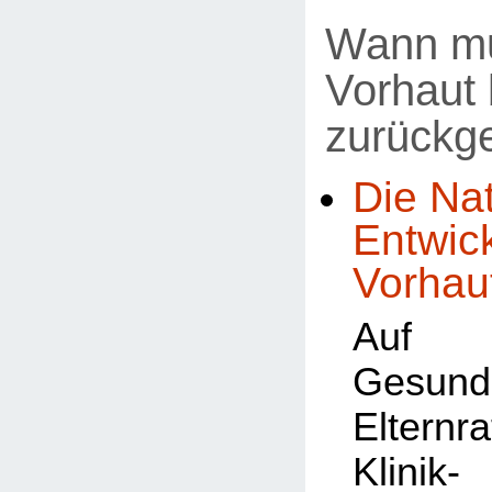
Wann mu
Vorhaut 
zurückg
Die Nat
Entwic
Vorhau
Auf
Gesundh
Elternr
Klin