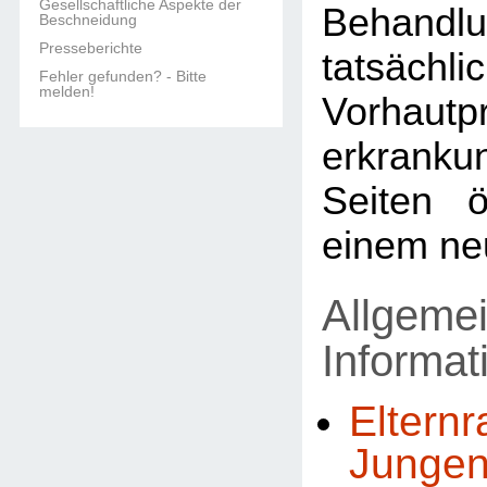
Gesellschaftliche Aspekte der
Behandl
Beschneidung
Presseberichte
tatsächli
Fehler gefunden? - Bitte
melden!
Vorhautp
erkran
Seiten ö
einem ne
Allgeme
Informa
Elternr
Jungen