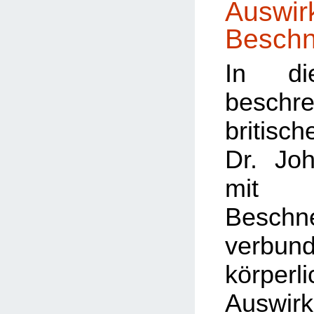
Auswir
Beschn
In di
besc
britis
Dr. Jo
mit
Beschn
verbun
körperl
Auswi