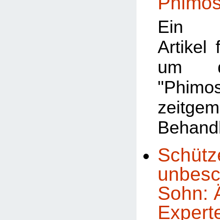
Phimo
Ein a
Artikel 
um d
"Phimo
zeitge
Behand
Schütz
unbesc
Sohn: Ä
Experte