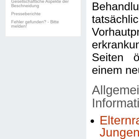
Gesellschaftliche Aspekte der
Behandl
Beschneidung
Presseberichte
tatsächli
Fehler gefunden? - Bitte
melden!
Vorhautp
erkran
Seiten ö
einem ne
Allgeme
Informa
Elternr
Jungen