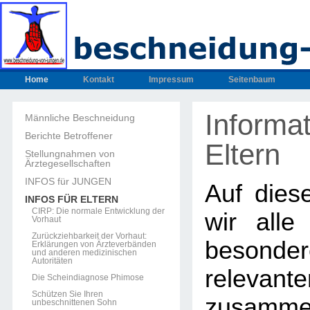
Home
Kontakt
Impressum
Seitenbaum
Informat
Männliche Beschneidung
Berichte Betroffener
Eltern
Stellungnahmen von
Ärztegesellschaften
INFOS für JUNGEN
Auf dies
INFOS FÜR ELTERN
CIRP: Die normale Entwicklung der
wir alle
Vorhaut
Zurückziehbarkeit der Vorhaut:
beson
Erklärungen von Ärzteverbänden
und anderen medizinischen
Autoritäten
releva
Die Scheindiagnose Phimose
Schützen Sie Ihren
zusammen
unbeschnittenen Sohn