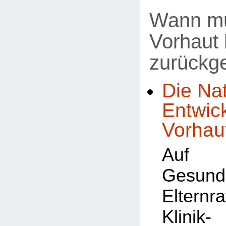
Wann mu
Vorhaut 
zurückg
Die Nat
Entwic
Vorhau
Auf
Gesundh
Elternr
Klin