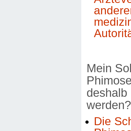
andere
medizi
Autorit
Mein So
Phimose
deshalb 
werden?
Die Sc