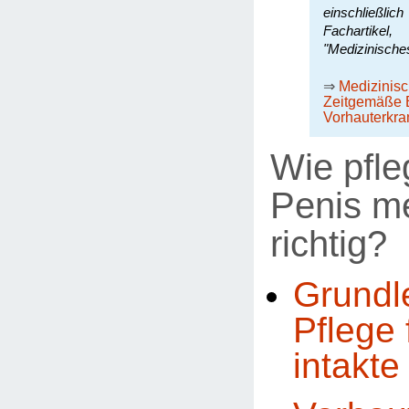
einschließli
Fachartike
"Medizinische
⇒
Medizinis
Zeitgemäße 
Vorhauterkr
Wie pfle
Penis m
richtig?
Grundl
Pflege 
intakte