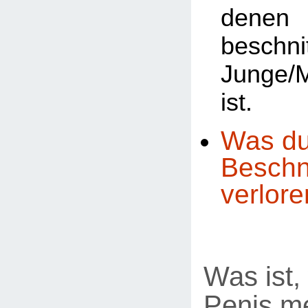
den
beschni
Junge/
ist.
Was du
Beschn
verlore
Was ist,
Penis m