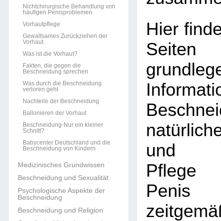
Nichtchirurgische Behandlung von
häufigen Penisproblemen
Hier find
Vorhautpflege
Gewaltsames Zurückziehen der
Vorhaut
Sei
Was ist die Vorhaut?
grundleg
Fakten, die gegen die
Beschneidung sprechen
Was durch die Beschneidung
Informat
verloren geht
Nachteile der Beschneidung
Beschn
Ballonieren der Vorhaut
natürlic
Beschneidung-Nur ein kleiner
Schnitt?
Babycenter Deutschland und die
und unk
Beschneidung von Kindern
Medizinisches Grundwissen
Pflege 
Beschneidung und Sexualität
Penis
Psychologische Aspekte der
Beschneidung
zeitgemä
Beschneidung und Religion