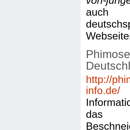
von-jung
auch 
deutschs
Webseite
Phimose
Deutsch
http://ph
info.de/
Informat
das
Beschn