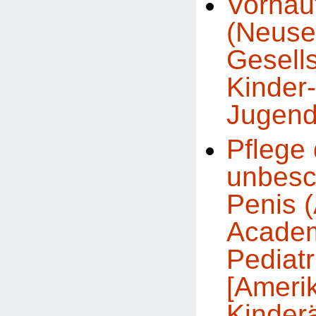
Vorhau
(Neuse
Gesells
Kinder
Jugend
Pflege
unbesc
Penis 
Academ
Pediatr
[Ameri
Kinder