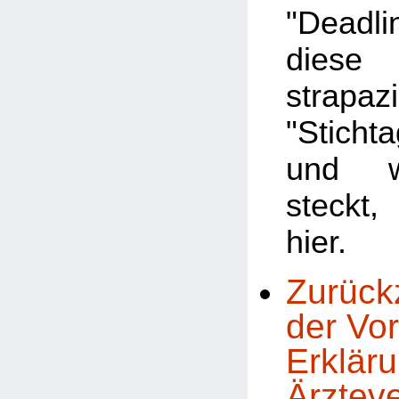
"Deadl
dies
strapaz
"Stichta
und w
steckt
hier.
Zurück
der Vor
Erklär
Ärztev