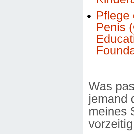
Pflege 
Penis (
Educat
Founda
Was pas
jemand d
meines 
vorzeiti