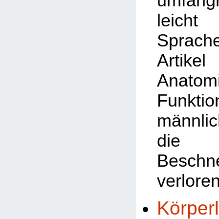
umfangr
leicht 
Sprach
Artik
Anat
Funkt
männli
die 
Beschn
verlore
Körper