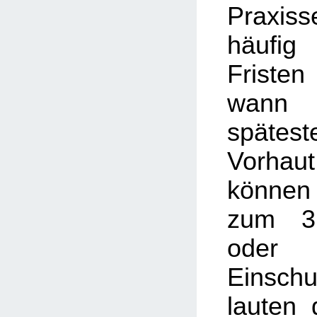
Praxis
häufig
Friste
wann
späte
Vorhau
können
zum 3.
oder
Einschu
lauten 