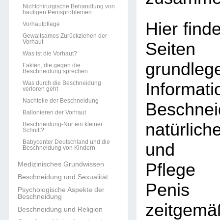
Nichtchirurgische Behandlung von
häufigen Penisproblemen
Hier find
Vorhautpflege
Gewaltsames Zurückziehen der
Vorhaut
Sei
Was ist die Vorhaut?
grundleg
Fakten, die gegen die
Beschneidung sprechen
Was durch die Beschneidung
Informat
verloren geht
Nachteile der Beschneidung
Beschn
Ballonieren der Vorhaut
natürlic
Beschneidung-Nur ein kleiner
Schnitt?
Babycenter Deutschland und die
und unk
Beschneidung von Kindern
Medizinisches Grundwissen
Pflege 
Beschneidung und Sexualität
Penis
Psychologische Aspekte der
Beschneidung
zeitgemä
Beschneidung und Religion