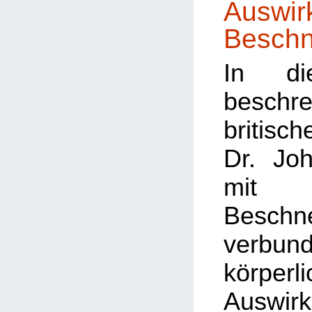
Auswir
Beschn
In di
besc
britis
Dr. Jo
mit
Beschn
verbun
körperl
Auswi