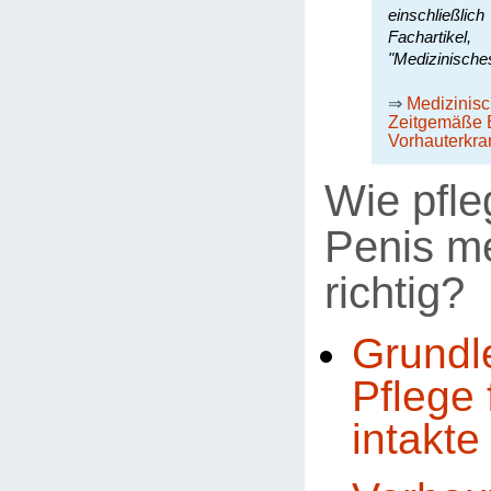
einschließli
Fachartike
"Medizinische
⇒
Medizinis
Zeitgemäße 
Vorhauterkr
Wie pfle
Penis m
richtig?
Grundl
Pflege 
intakte