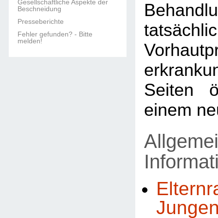
Gesellschaftliche Aspekte der
Behandl
Beschneidung
Presseberichte
tatsächli
Fehler gefunden? - Bitte
melden!
Vorhautp
erkran
Seiten ö
einem ne
Allgeme
Informa
Elternr
Jungen