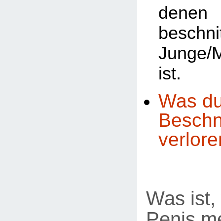
den
beschni
Junge/
ist.
Was du
Beschn
verlore
Was ist,
Penis m