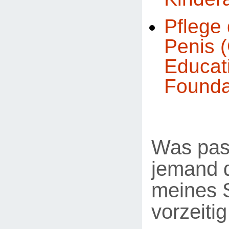
Pflege 
Penis (
Educat
Founda
Was pas
jemand d
meines 
vorzeiti