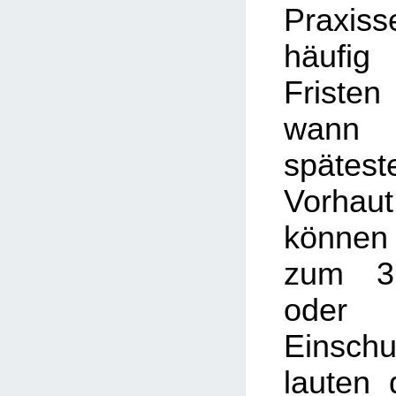
Praxis
häufig
Friste
wann
späte
Vorhau
können
zum 3.
oder
Einschu
lauten 