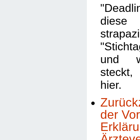
"Deadl
dies
strapaz
"Stichta
und w
steckt
hier.
Zurück
der Vor
Erklär
Ärztev