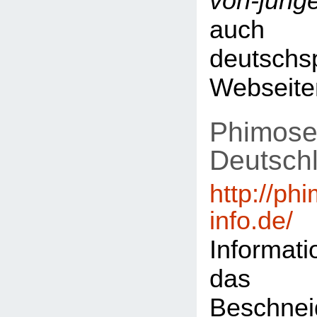
von-jung
auch 
deutschs
Webseite
Phimose
Deutsch
http://ph
info.de/
Informat
das
Beschn