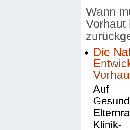
Wann mu
Vorhaut 
zurückg
Die Nat
Entwic
Vorhau
Auf
Gesundh
Elternr
Klin