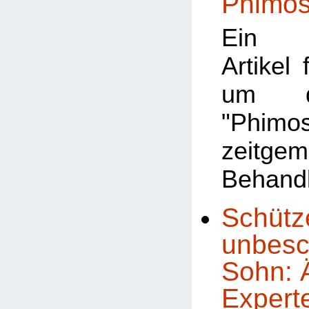
Phimo
Ein a
Artikel 
um d
"Phimo
zeitge
Behand
Schütz
unbesc
Sohn: Ä
Experte