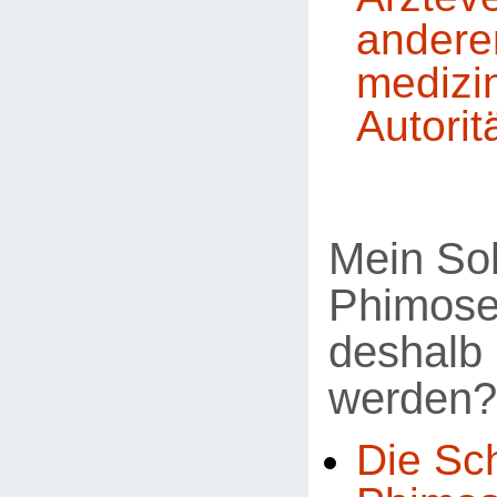
andere
medizi
Autorit
Mein So
Phimose
deshalb 
werden?
Die Sc