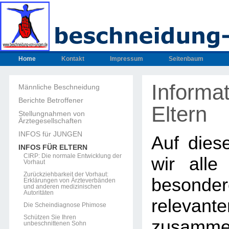
Home
Kontakt
Impressum
Seitenbaum
Informat
Männliche Beschneidung
Berichte Betroffener
Eltern
Stellungnahmen von
Ärztegesellschaften
INFOS für JUNGEN
Auf dies
INFOS FÜR ELTERN
CIRP: Die normale Entwicklung der
wir alle
Vorhaut
Zurückziehbarkeit der Vorhaut:
beson
Erklärungen von Ärzteverbänden
und anderen medizinischen
Autoritäten
releva
Die Scheindiagnose Phimose
Schützen Sie Ihren
zusammen
unbeschnittenen Sohn