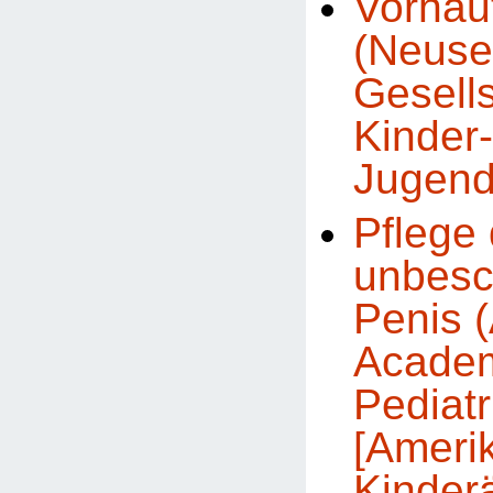
Vorhau
(Neuse
Gesells
Kinder
Jugend
Pflege
unbesc
Penis 
Academ
Pediatr
[Ameri
Kinder