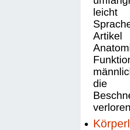
umfangr
leicht 
Sprach
Artik
Anat
Funkt
männli
die 
Beschn
verlore
Körper