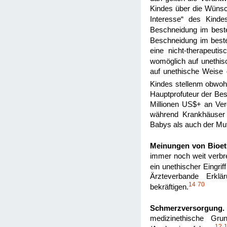
Kindes über die Wünsch
Interesse“ des Kindes
Beschneidung im beste
Beschneidung im besten
eine nicht-therapeuti
womöglich auf unethis
auf unethische Weise 
Kindes stellenm obwohl
Hauptprofuteur der Bes
Millionen US$+ an Ver
während Krankhäuser 
Babys als auch der Mut
Meinungen von Bioet
immer noch weit verbre
ein unethischer Eingrif
Ärzteverbande Erklä
14
70
bekräftigen.
Schmerzversorgung.
medizinethische Gru
12