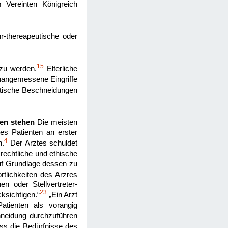
 Vereinten Königreich
r-thereapeutische oder
15
 zu werden.
Elterliche
nangemessene Eingriffe
eutische Beschneidungen
gen stehen
Die meisten
es Patienten an erster
4
n.
Der Arztes schuldet
 rechtliche und ethische
auf Grundlage dessen zu
tlichkeiten des Arzres
n oder Stellvertreter-
23
ksichtigen.“
„Ein Arzt
atienten als vorangig
hneidung durchzuführen
s die Bedürfnisse des