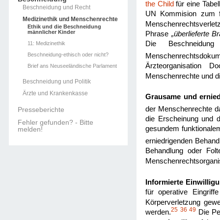
the Child
für eine Tabe
Beschneidung und Recht
UN Kommision zum frü
Medizinethik und Menschenrechte
Menschenrechtsverlet
Ethik und die Beschneidung
männlicher Kinder
Phrase
„überlieferte B
Die Beschneidung 
11: Medizinethik
Beschneidung-ethisch oder nicht?
Menschenrechtsdokum
Ärzteorganisation Do
Brief ans Neuseeländische Parlament
Menschenrechte und di
Beschneidung und Politik
Ärzte und Krankenkasse
Grausame und ernied
der Menschenrechte da
Presseberichte
die Erscheinung und 
Fehler gefunden? - Bitte
gesundem funktionalem
melden!
erniedrigenden Behandl
Behandlung oder Folte
Menschenrechtsorganis
Informierte Einwilligu
für operative Eingrif
Körperverletzung gewer
25
36
49
werden.
Die Per