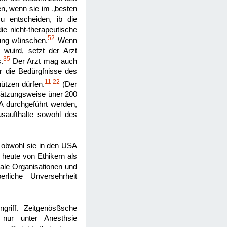
en, wenn sie im „besten
u entscheiden, ib die
ie nicht-therapeutische
52
dung wünschen.
Wenn
 wuird, setzt der Arzt
35
.
Der Arzt mag auch
r die Bedürgfnisse des
11
22
nützen dürfen.
(Der
chätzungsweise üner 200
A durchgeführt werden,
saufthalte sowohl des
 obwohl sie in den USA
 heute von Ethikern als
ale Organisationen und
rliche Unversehrheit
riff. Zeitgenösßsche
 nur unter Anesthsie