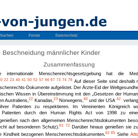
Suchen
Forum
Datenschutz
ie Beschneidung männlicher Kinder
Zusammenfassung
e internationale Menschenrechtsgesetzgebung hat die Medi
20
22
23
40
41
50
52
57
66
67
73
74
78
Auf dieser Seite sind deshalb
chenrechts-Dokumente aufgelistet. Der Ärzte-Eid der Weltgesundhei
inischen Wissen in Übereinstimmung mit den „Gesetzen der Human
22
23
40
42
en Australiens,
Kanadas,
Norwegens,
und der USA
verlang
hrer Patienten zu respektieren. Im Vereinenten Königreich 
Patienten durch den Human Rights Act von 1998 zu einer r
genießen nach den allgemeinen Menschenrechtsdokumenten beso
61
72
echt auf besonderen Schutz).
Darüber hinaus genießen sie zu
62
65
die Kindheit bezogenen Menschenrechtsdokumenten.
Siehe
Att