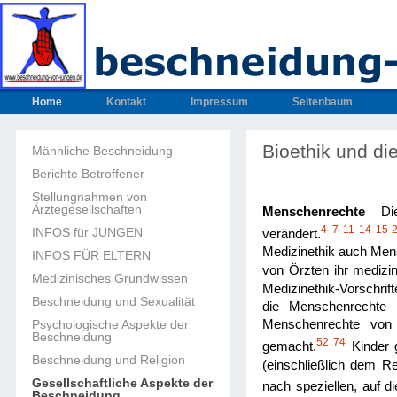
Home
Kontakt
Impressum
Seitenbaum
Bioethik und d
Männliche Beschneidung
Berichte Betroffener
Stellungnahmen von
Ärztegesellschaften
Menschenrechte
Di
4
7
11
14
15
INFOS für JUNGEN
verändert.
Medizinethik auch Mens
INFOS FÜR ELTERN
von Örzten ihr mediz
Medizinisches Grundwissen
Medizinethik-Vorschrift
Beschneidung und Sexualität
die Menschenrechte i
Menschenrechte von 
Psychologische Aspekte der
Beschneidung
52
74
gemacht.
Kinder 
Beschneidung und Religion
(einschließlich dem R
Gesellschaftliche Aspekte der
nach speziellen, auf 
Beschneidung