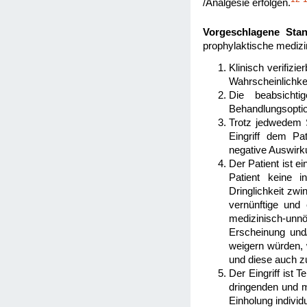
/Analgesie erfolgen.
Vorgeschlagene Stan
prophylaktische medizin
Klinisch verifizi
Wahrscheinlichkei
Die beabsichti
Behandlungsoptio
Trotz jedwedem S
Eingriff dem Pat
negative Auswirku
Der Patient ist ei
Patient keine i
Dringlichkeit zwi
vernünftige und
medizinisch-unn
Erscheinung und
weigern würden, 
und diese auch z
Der Eingriff ist 
dringenden und m
Einholung individu