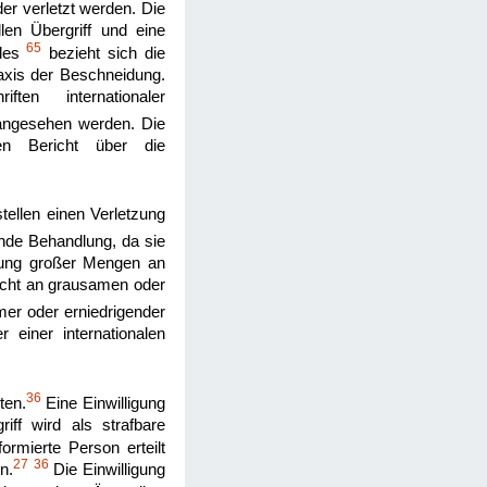
er verletzt werden. Die
en Übergriff und eine
65
ndes
bezieht sich die
axis der Beschneidung.
en internationaler
angesehen werden. Die
rten Bericht über die
ellen einen Verletzung
nde Behandlung, da sie
nung großer Mengen an
icht an grausamen oder
amer oder erniedrigender
 einer internationalen
36
ten.
Eine Einwilligung
iff wird als strafbare
ormierte Person erteilt
27
36
n.
Die Einwilligung