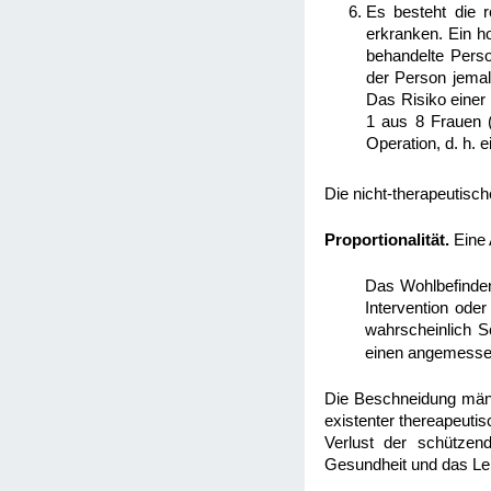
Es besteht die r
erkranken. Ein ho
behandelte Person
der Person jemal
Das Risiko einer
1 aus 8 Frauen (
Operation, d. h. 
Die nicht-therapeutisch
Proportionalität.
Eine 
Das Wohlbefinde
Intervention ode
wahrscheinlich 
einen angemessen
Die Beschneidung männl
existenter thereapeuti
Verlust der schützen
Gesundheit und das Le