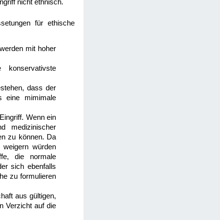
riff nicht ethnisch.
setungen für ethische
r werden mit hoher
 konservativste
estehen, dass der
lls eine mimimale
 Eingriff. Wenn ein
nd medizinischer
igen zu können. Da
h weigern würden
ffe, die normale
r sich ebenfalls
he zu formulieren
haft aus gültigen,
 Verzicht auf die