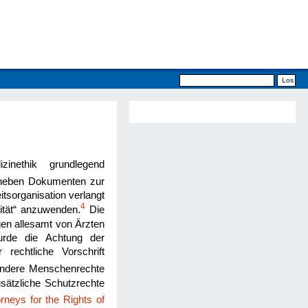
zinethik grundlegend
 neben Dokumenten zur
tsorganisation verlangt
4
ität“ anzuwenden.
Die
en allesamt von Ärzten
wurde die Achtung der
echtliche Vorschrift
ndere Menschenrechte
sätzliche Schutzrechte
orneys for the Rights of