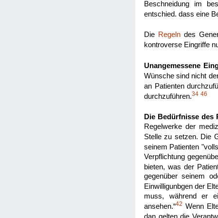
Beschneidung im best
entschied. dass eine B
Die
Regeln
des Genera
kontroverse Eingriffe n
Unangemessene Eingr
Wünsche sind nicht der
an Patienten durchzufü
34
46
durchzuführen.
Die Bedürfnisse des 
Regelwerke der medizi
Stelle zu setzen. Die 
seinem Patienten "volls
Verpflichtung gegenübe
bieten, was der Patien
gegenüber seinem oder
Einwilligunbgen der Elt
muss, während er ein
42
ansehen.“
Wenn Elter
dan gelten die Verantw