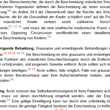
lle der Menschenrechte, die durch die Beschneidung männlicher Kind
heren Yugoslavien definiert die Beschneidung als einen sexuell
69
zung.
Im Artikel 24.3 der Übereinkunft über die Rechte des Ki
räuche, die für die Gesundheit der Kinder schädlich sind“
auf die Pr
männlicher Kinder verletzt somit zahlreiche Vorschrift
67
72
75
ente,
und muss als eine unethische medizinische Praxis 
ctors Opposing Circumcision veröffentlichte einen detaillie
79
e Beschneidung von Kindern.
rigende Behaldung.
Grausame und erniedrigende Behandlungen st
52
56
64
64
76
r.
Die Beschneidung ist eine grausame und erniedrige
die Funktion des männlichen Geschlechtsorgans durch die Entfer
 schützenden, und erogenem Gewebe entfernt. Ärzte sollten sich n
10
22
ungen beteiligen.
Ärzte sollten, falls möglich, Fälle von graus
r ihrem Berufsverband oder ihrer Aufsichtsbehörde melden, oder
26
ation.
ng.
Ärzte müssen das Selbstbestimmungsrecht ihres Patientien ach
fe muss vor deren durchführung eingeholt werden, oder der Eingr
24
tet.
Eine gültige Einwilligung kann nur durch eine vollständig inf
son muss die geistige Fähigkeit besitzen die Entscheidung zu treffe