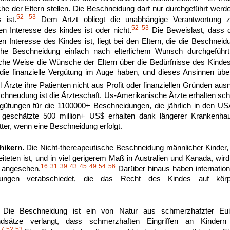
e der Eltern stellen. Die Beschneidung darf nur durchgeführt werd
52
53
 ist.
Dem Artzt obliegt die unabhängige Verantwortung z
52
53
n Interesse des kindes ist oder nicht.
Die Beweislast, dass d
 Interesse des Kindes ist, liegt bei den Eltern, die die Beschnei
sche Beschneidung einfach nach elterlichem Wunsch durchgeführt
che Weise die Wünsche der Eltern über die Bedürfnisse des Kindes
die finanzielle Vergütung im Auge haben, und dieses Ansinnen übe
 Ärzte ihre Patienten nicht aus Profit oder finanziellen Gründen aus
chneudung ist die Ärzteschaft. Us-Amerikanische Ärzte erhalten s
gütungen für die 1100000+ Beschneidungen, die jährlich in den US
geschätzte 500 million+ US$ erhalten dank längerer Krankenhau
ter, wenn eine Beschneidung erfolgt.
hikern.
Die Nicht-thereapeutische Beschneidung männlicher Kinder,
iteten ist, und in viel gerigerem Maß in Australien und Kanada, wird
16
31
39
43
45
49
54
56
f angesehen.
Darüber hinaus haben internation
rungen verabschiedet, die das Recht des Kindes auf körpe
Die Beschneidung ist ein von Natur aus schmerzhafzter Euing
ndsätze verlangt, dass schmerzhaften Eingriffen an Kindern
17
52
53