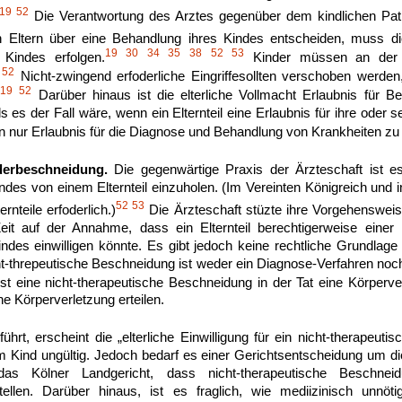
19
52
Die Verantwortung des Arztes gegenüber dem kindlichen Pati
Eltern über eine Behandlung ihres Kindes entscheiden, muss 
19
30
34
35
38
52
53
 Kindes erfolgen.
Kinder müssen an der En
52
Nicht-zwingend erfoderliche Eingriffesollten verschoben werden,
19
52
.
Darüber hinaus ist die elterliche Vollmacht Erlaubnis für B
 es der Fall wäre, wenn ein Elternteil eine Erlaubnis für ihre oder
n nur Erlaubnis für die Diagnose und Behandlung von Krankheiten zu e
derbeschneidung.
Die gegenwärtige Praxis der Ärzteschaft ist es,
des von einem Elternteil einzuholen. (Im Vereinten Königreich und in
52
53
ernteile erfoderlich.)
Die Ärzteschaft stüzte ihre Vorgehensweis
Zeit auf der Annahme, dass ein Elternteil berechtigerweise einer 
ndes einwilligen könnte. Es gibt jedoch keine rechtliche Grundla
cht-threpeutische Beschneidung ist weder ein Diagnose-Verfahren noc
st eine nicht-therapeutische Beschneidung in der Tat eine Körperverl
ne Körperverletzung erteilen.
rt, erscheint die „elterliche Einwilligung für ein nicht-therapeutis
Kind ungültig. Jedoch bedarf es einer Gerichtsentscheidung um di
das Kölner Landgericht, dass nicht-therapeutische Beschnei
tellen. Darüber hinaus, ist es fraglich, wie mediizinisch unnötig