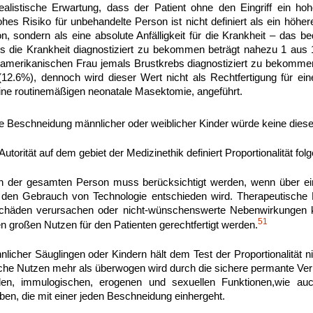
ealistische Erwartung, dass der Patient ohne den Eingriff ein ho
hes Risiko für unbehandelte Person ist nicht definiert als ein höher
, sondern als eine absolute Anfälligkeit für die Krankheit – das b
s die Krankheit diagnostiziert zu bekommen beträgt nahezu 1 aus 
 amerikanischen Frau jemals Brustkrebs diagnostiziert zu bekommen,
12.6%), dennoch wird dieser Wert nicht als Rechtfertigung für ein
eine routinemäßigen neonatale Masektomie, angeführt.
e Beschneidung männlicher oder weiblicher Kinder würde keine dieser 
Autorität auf dem gebiet der Medizinethik definiert Proportionalität f
n der gesamten Person muss berücksichtigt werden, wenn über ein
r den Gebrauch von Technologie entschieden wird. Therapeutische Ei
Schäden verursachen oder nicht-wünschenswerte Nebenwirkungen 
51
 großen Nutzen für den Patienten gerechtfertigt werden.
icher Säuglingen oder Kindern hält dem Test der Proportionalität nic
sche Nutzen mehr als überwogen wird durch die sichere permante Ve
den, immulogischen, erogenen und sexuellen Funktionen,wie au
ben, die mit einer jeden Beschneidung einhergeht.