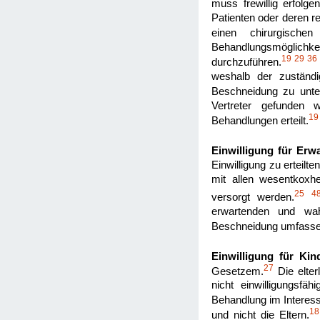
muss frewillig erfolg
Patienten oder deren re
einen chirurgischen 
Behandlungsmöglichk
19
29
36
durchzuführen.
weshalb der zuständig
Beschneidung zu unte
Vertreter gefunden 
19
Behandlungen erteilt.
Einwilligung für Erw
Einwilligung zu erteilt
mit allen wesentkoxh
25
4
versorgt werden.
erwartenden und wahr
Beschneidung umfasse
Einwilligung für Kind
27
Gesetzem.
Die elter
nicht einwilligungsfä
Behandlung im Interesse
18
und nicht die Eltern.