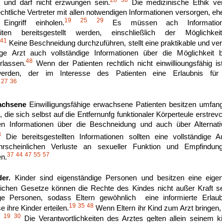
28
36
en und darf nicht erzwungen sein.
Die medizinische Ethik ver
chtliche Vertreter mit allen notwendigen Informationen versorgen, ehe 
19
25
29
Eingriff einholen.
Es müssen ach Informatione
eiten bereitsgestellt werden, einschließlich der Möglichk
41
Keine Beschneidung durchzuführen, stellt eine praktikable und vern
e Arzt auch vollständige Informationen über die Möglichkeit b
48
rlassen.
Wenn der Patienten rechtlich nicht einwillioungsfähig is
werden, der im Interesse des Patienten eine Erlaubnis fü
27
36
achsene
Einwilligungsfähige erwachsene Patienten besitzen umfang
en, die sich selbst auf die Entfernunfg funktionaler Körperteule erstr
en Informationen über die Beschneidung und auch über Alternat
8
Die bereitsgestellten Informationen sollten eine vollständige 
scheinlichen Verluste an sexueller Funktion und Empfindungs
37
44
47
55
57
n.
er.
Kinder sind eigenständige Personen und besitzen eine eigen
lichen Gesetze können die Rechte des Kindes nicht außer Kraft s
hige Personen, sodass Eltern gewöhnlich eine informierte Erla
19
35
48
 ihre Kinder erteilen.
Wenn Eltern ihr Kind zum Arzt bringen, 
19
30
Die Verantwortlichkeiten des Arztes gelten allein seinem k