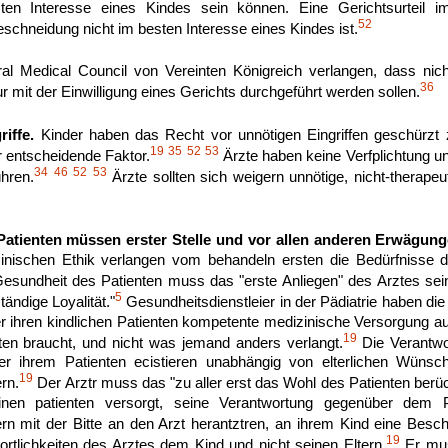
en Interesse eines Kindes sein können. Eine Gerichtsurteil im
52
eschneidung nicht im besten Interesse eines Kindes ist.
l Medical Council von Vereinten Königreich verlangen, dass nich
36
ur mit der Einwilligung eines Gerichts durchgeführt werden sollen.
iffe.
Kinder haben das Recht vor unnötigen Eingriffen geschürzt
19
35
52
53
 entscheidende Faktor.
Ärzte haben keine Verfplichtung u
34
46
52
53
hren.
Ärzte sollten sich weigern unnötige, nicht-therap
Patienten müssen erster Stelle und vor allen anderen Erwägun
nischen Ethik verlangen vom behandeln ersten die Bedürfnisse d
Gesundheit des Patienten muss das "erste Anliegen" des Arztes sei
5
tändige Loyalität."
Gesundheitsdienstleier in der Pädiatrie haben die
r ihren kindlichen Patienten kompetente medizinische Versorgung 
19
ten braucht, und nicht was jemand anders verlangt.
Die Verantwor
 ihrem Patienten ecistieren unabhängig von elterlichen Wünsche
19
ern.
Der Arztr muss das "zu aller erst das Wohl des Patienten berüc
en patienten versorgt, seine Verantwortung gegenüber dem P
n mit der Bitte an den Arzt herantztren, an ihrem Kind eine Besc
19
ortlichkeiten des Arztes dem Kind und nicht seinen Eltern.
Er mus