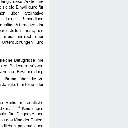
langt, dass Ärzte ihre
sie die Einwilligung für
n über alternative
eit keine Behandlung
ünftige Alternative, dar
ereitstellen muss, die
t, muss ein rechtlicher
r Untersuchungen und
reiche Befugnisse ihre
evcken. Patienten müssen
iven zur Beschneidung
Aufklärung über die zu
fähigkeit infolge der
e Reihe an rechtliche
53
54
etzen.
Kinder sind
ubnis für Diagnose und
ist das Kind der Patient
indlichen patienten und