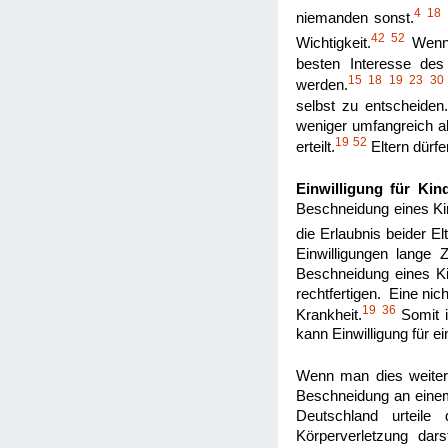
4
18
niemanden sonst.
42
52
Wichtigkeit.
Wenn 
besten Interesse des
15
18
19
23
30
werden.
selbst zu entscheiden
weniger umfangreich als
19
52
erteilt.
Eltern dürfe
Einwilligung für Kin
Beschneidung eines Kin
die Erlaubnis beider Elt
Einwilligungen lange 
Beschneidung eines Ki
rechtfertigen. Eine ni
19
36
Krankheit.
Somit i
kann Einwilligung für ei
Wenn man dies weiterfüh
Beschneidung an einem 
Deutschland urteile 
Körperverletzung dars