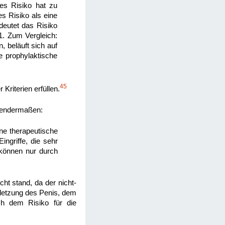
hes Risiko hat zu
es Risiko als eine
edeutet das Risiko
1. Zum Vergleich:
 beläuft sich auf
e prophylaktische
45
Kriterien erfüllen.
olgendermaßen:
e therapeutische
ngriffe, die sehr
können nur durch
ht stand, da der nicht-
rletzung des Penis, dem
ch dem Risiko für die