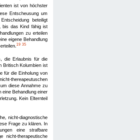
enten ist von höchster
diese Entscheusung um
tscheidung beteiligt
 bis das Kind fähig ist
ehandlungen zu erteilen
 seine eigene Behandlung
19
35
rteilen.
 die Erlaubnis für die
 Britisch Kolumbien ist
e für die Einholung von
nicht-thereapeutuschen
ge um diese Annahme zu
h eine Behandlung einer
etzung. Kein Elternteil
che, nicht-diagnostische
ese Frage zu klären. In
dungen eine strafbare
e nicht-therapeutische