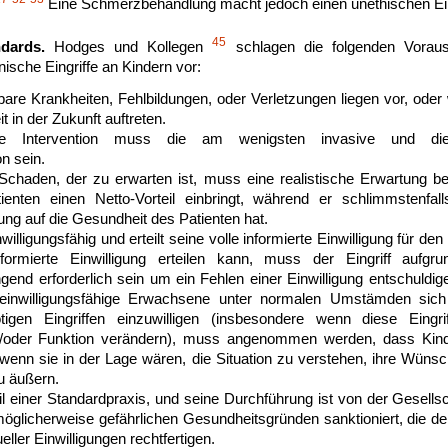
Eine Schmerzbehandlung macht jedoch einen unethischen Eing
45
dards.
Hodges und Kollegen
schlagen die folgenden Voraus
ische Eingriffe an Kindern vor:
erbare Krankheiten, Fehlbildungen, oder Verletzungen liegen vor, ode
t in der Zukunft auftreten.
ge Intervention muss die am wenigsten invasive und die
n sein.
chaden, der zu erwarten ist, muss eine realistische Erwartung b
ienten einen Netto-Vorteil einbringt, während er schlimmstenfa
ng auf die Gesundheit des Patienten hat.
nwilligungsfähig und erteilt seine volle informierte Einwilligung für den
nformierte Einwilligung erteilen kann, muss der Eingriff aufgru
ngend erforderlich sein um ein Fehlen einer Einwilligung entschuld
 einwilligungsfähige Erwachsene unter normalen Umstämden sic
ötigen Eingriffen einzuwilligen (insbesondere wenn diese Eingri
/oder Funktion verändern), muss angenommen werden, dass Kinde
wenn sie in der Lage wären, die Situation zu verstehen, ihre Wünsc
u äußern.
Teil einer Standardpraxis, und seine Durchführung ist von der Gesellsc
öglicherweise gefährlichen Gesundheitsgründen sanktioniert, die den
eller Einwilligungen rechtfertigen.