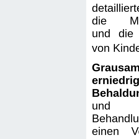
detaillier
die Men
und die
von Kinde
Grau
erniedri
Behaldu
und er
Behandl
einen V