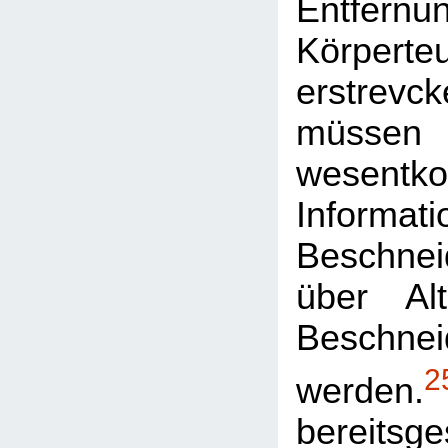
Entfernun
Körperte
erstrevc
müssen
wesentk
Informat
Beschnei
über Alt
Beschnei
2
werden.
bereitsge