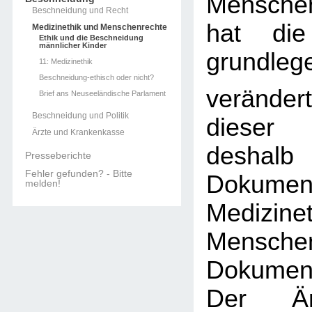
Menschen
Beschneidung und Recht
hat die
Medizinethik und Menschenrechte
Ethik und die Beschneidung
männlicher Kinder
grundleg
11: Medizinethik
Beschneidung-ethisch oder nicht?
verändert
Brief ans Neuseeländische Parlament
Beschneidung und Politik
dieser
Ärzte und Krankenkasse
desha
Presseberichte
Fehler gefunden? - Bitte
Dokum
melden!
Medizi
Menschen
Dokument
Der Är