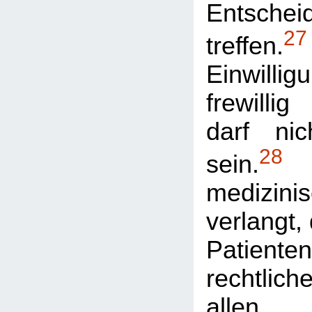
Entsc
27
treffen.
Einwil
frewilli
darf ni
28
sein.
medizin
verlangt,
Patient
rechtlich
allen 