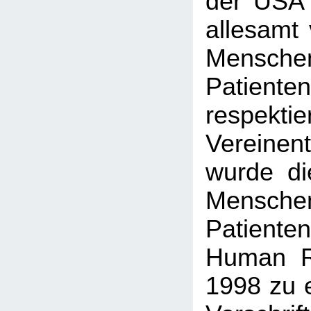
der US
allesamt 
Mensche
Pati
respek
Vereinen
wurde di
Mensche
Patient
Human R
1998 zu e