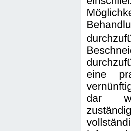
einschl
Möglic
Behandl
durchzuf
Beschnei
durchzuf
eine pr
vernünfti
dar w
zuständ
vollständ