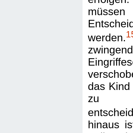
müsse
Entschei
1
werden.
zwingend
Eingriffes
verschob
das Kind 
zu
entschei
hinaus is