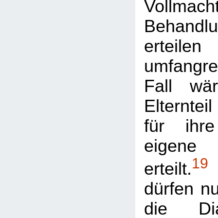
Vollmacht
Behan
erteil
umfangre
Fall wä
Elterntei
für ihr
eigene
19
erteilt.
dürfen nu
die Di