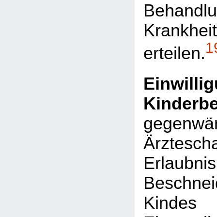
Behan
Krank
1
erteilen.
Einwil
Kinderb
gegenwärt
Ärztescha
Erlaub
Beschne
Kindes