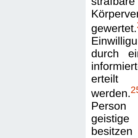
strafbare
Körperve
gewertet.
Einwilli
durch ei
informi
erteilt
2
werden.
Perso
geistig
besi