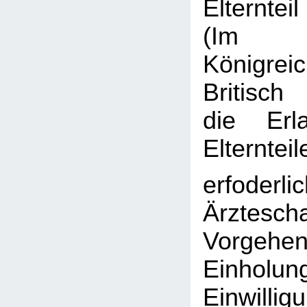
Elternte
(Im V
Königr
Britisch
die Erl
Elternteil
erfoderlic
Ärztescha
Vorgehen
Einho
Einwill