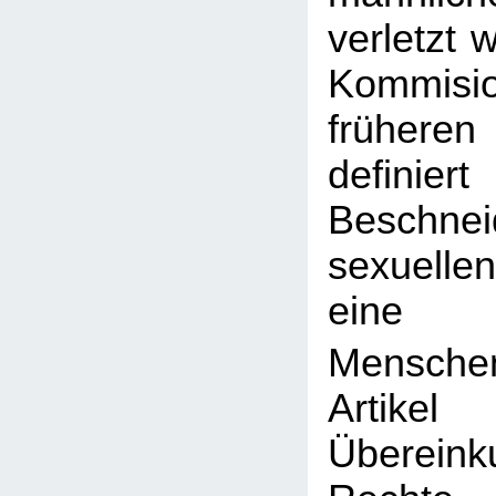
verletzt 
Kommi
frühere
defin
Beschnei
sexuellen
eine
Menschen
Artike
Übereink