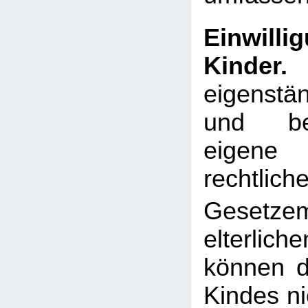
Einwil
Kinder.
K
eigenstä
und be
eigen
rechtlich
Gesetze
elterli
können d
Kindes ni