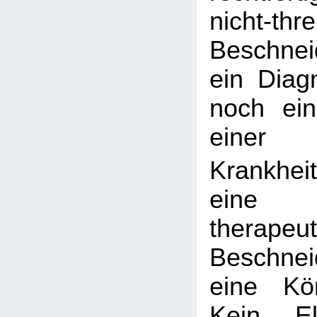
nicht-thr
Beschnei
ein Diag
noch ei
einer
Krankheit
eine
therapeut
Beschneid
eine Kör
Kein El