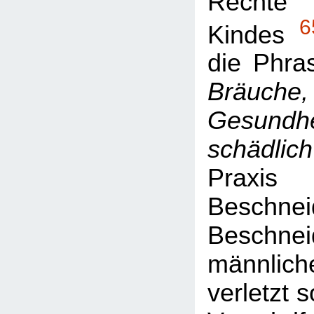
Rec
6
Kindes
die Phr
Bräuche
Gesundhe
schädlich
Pra
Beschn
Beschnei
männli
verletzt 