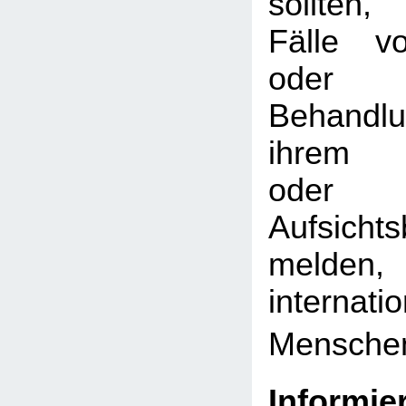
sollten, 
Fälle v
oder er
Behandlu
ihrem B
ode
Aufsicht
melden,
internati
Menschen
Informie