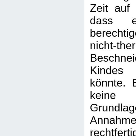
Zeit auf
dass ei
berechti
nicht-th
Beschne
Kindes 
könnte. 
keine 
Grundla
Ann
rechtfe