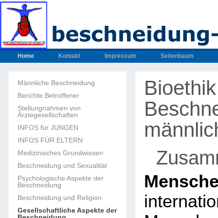
Home
Kontakt
Impressum
Seitenbaum
Bioethik
Männliche Beschneidung
Berichte Betroffener
Beschn
Stellungnahmen von
Ärztegesellschaften
männlic
INFOS für JUNGEN
INFOS FÜR ELTERN
Zusam
Medizinisches Grundwissen
Beschneidung und Sexualität
Mensch
Psychologische Aspekte der
Beschneidung
internati
Beschneidung und Religion
Gesellschaftliche Aspekte der
Beschneidung