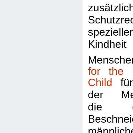
zusätzlic
Schutz
speziel
Kindhei
Menschen
for the 
Child
für
der Men
die d
Beschnei
männli