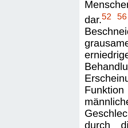
Menschen
52
56
dar.
Beschnei
grau
erniedri
Behandlu
Erschei
Funk
männlich
Geschlec
durch d