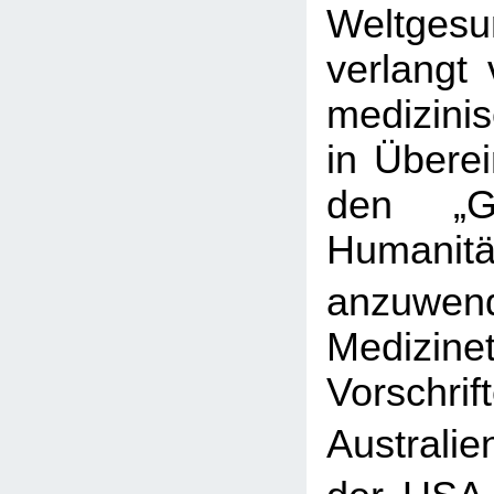
Weltgesu
verlangt 
medizin
in Übere
den „G
Humanitä
anzuwen
Medizinet
Vorschrif
Australie