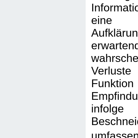
Informat
eine v
Aufkläru
erwar
wahrsche
Verluste
Funk
Empfindu
info
Beschnei
umfassen