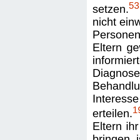
53
setzen.
nicht ein
Person
Eltern g
informier
Diag
Behan
Interess
1
erteilen.
Eltern ih
bringen, 