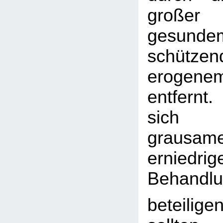
großer
gesundem
schütz
eroge
entfernt.
sich 
graus
erniedri
Behandl
beteiligen