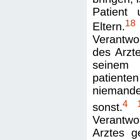
Patient 
18
Eltern.
Verantwor
des Arzte
seinem
patie
niemand
4
sonst.
Verant
Arztes 