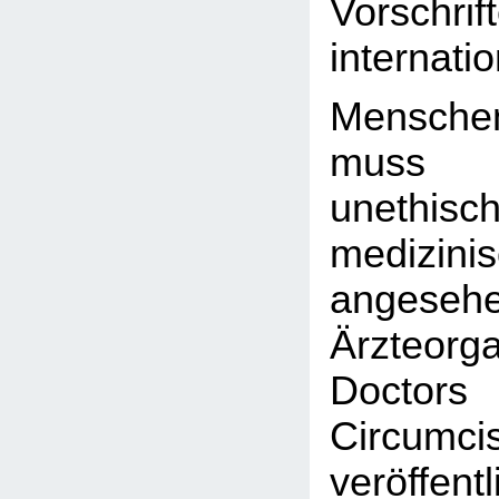
Vorschrif
internatio
Menschen
muss 
unethisc
medizin
angesehe
Ärzteorga
Doctor
Circumci
veröffen