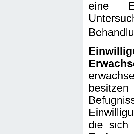
eine Er
Untersu
Behandlun
Einwil
Erwachs
erwachs
besitzen
Befug
Einwilligu
die sich 