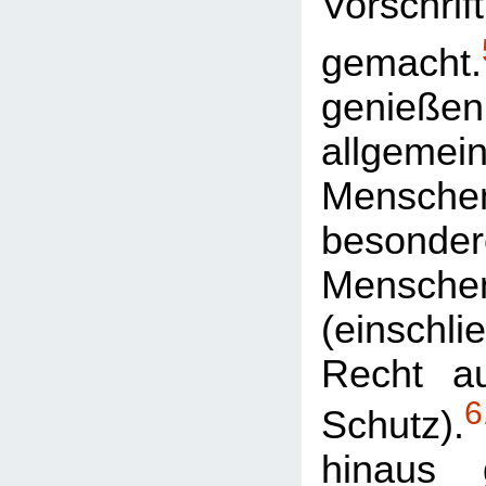
Vorschrift
gemacht.
genieß
allgemei
Mensche
besonder
Menschen
(einsch
Recht a
6
Schutz).
hinaus 