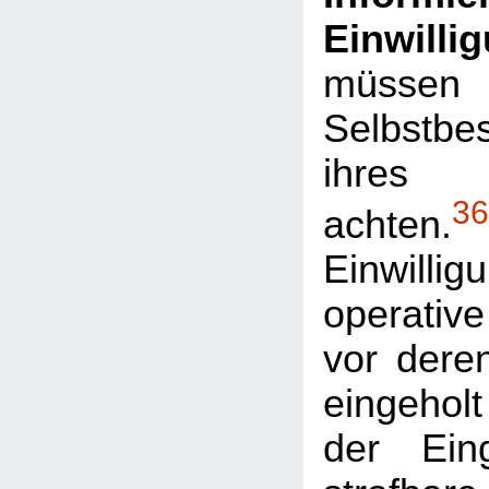
Einwilli
müs
Selbstbe
ihres 
36
achten.
Einwil
operative
vor dere
eingehol
der Eing