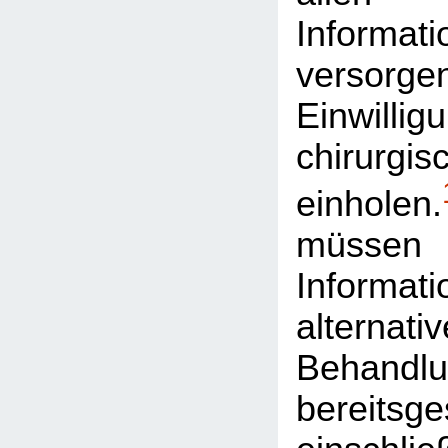
Informat
versorge
Einwilli
chirurgi
einholen.
müs
Informa
alternativ
Behandlu
bereitsge