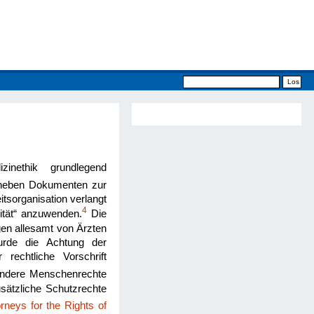
zinethik grundlegend
 neben Dokumenten zur
tsorganisation verlangt
4
ität“ anzuwenden.
Die
en allesamt von Ärzten
wurde die Achtung der
echtliche Vorschrift
ndere Menschenrechte
sätzliche Schutzrechte
orneys for the Rights of