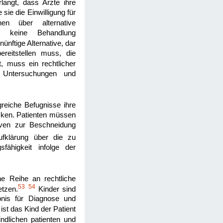
langt, dass Ärzte ihre
sie die Einwilligung für
n über alternative
eit keine Behandlung
ünftige Alternative, dar
ereitstellen muss, die
t, muss ein rechtlicher
r Untersuchungen und
reiche Befugnisse ihre
evcken. Patienten müssen
iven zur Beschneidung
Aufklärung über die zu
fähigkeit infolge der
e Reihe an rechtliche
53
54
etzen.
Kinder sind
ubnis für Diagnose und
ist das Kind der Patient
indlichen patienten und