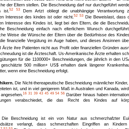
e der Eltern stellen. Die Beschneidung darf nur durchgeführt werd
52
53
 ist.
Dem Artzt obliegt die unabhängige Verantwortung z
52
53
n Interesse des kindes ist oder nicht.
Die Beweislast, dass d
 Interesse des Kindes ist, liegt bei den Eltern, die die Beschnei
sche Beschneidung einfach nach elterlichem Wunsch durchgeführt
che Weise die Wünsche der Eltern über die Bedürfnisse des Kindes
die finanzielle Vergütung im Auge haben, und dieses Ansinnen übe
 Ärzte ihre Patienten nicht aus Profit oder finanziellen Gründen aus
chneudung ist die Ärzteschaft. Us-Amerikanische Ärzte erhalten s
gütungen für die 1100000+ Beschneidungen, die jährlich in den US
geschätzte 500 million+ US$ erhalten dank längerer Krankenhau
ter, wenn eine Beschneidung erfolgt.
hikern.
Die Nicht-thereapeutische Beschneidung männlicher Kinder,
iteten ist, und in viel gerigerem Maß in Australien und Kanada, wird
16
31
39
43
45
49
54
56
f angesehen.
Darüber hinaus haben internation
rungen verabschiedet, die das Recht des Kindes auf körpe
Die Beschneidung ist ein von Natur aus schmerzhafzter Euing
ndsätze verlangt, dass schmerzhaften Eingriffen an Kindern
17
52
53