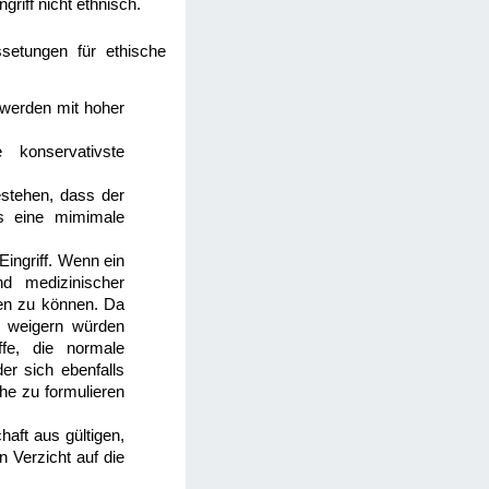
riff nicht ethnisch.
setungen für ethische
r werden mit hoher
 konservativste
estehen, dass der
lls eine mimimale
 Eingriff. Wenn ein
nd medizinischer
igen zu können. Da
h weigern würden
ffe, die normale
r sich ebenfalls
he zu formulieren
haft aus gültigen,
 Verzicht auf die