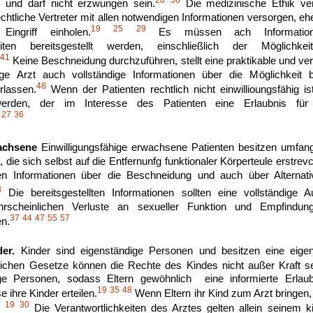
28
36
en und darf nicht erzwungen sein.
Die medizinische Ethik ver
chtliche Vertreter mit allen notwendigen Informationen versorgen, ehe 
19
25
29
Eingriff einholen.
Es müssen ach Informatione
eiten bereitsgestellt werden, einschließlich der Möglichk
41
Keine Beschneidung durchzuführen, stellt eine praktikable und vern
e Arzt auch vollständige Informationen über die Möglichkeit b
48
rlassen.
Wenn der Patienten rechtlich nicht einwillioungsfähig is
werden, der im Interesse des Patienten eine Erlaubnis fü
27
36
achsene
Einwilligungsfähige erwachsene Patienten besitzen umfang
en, die sich selbst auf die Entfernunfg funktionaler Körperteule erstr
en Informationen über die Beschneidung und auch über Alternat
8
Die bereitsgestellten Informationen sollten eine vollständige 
scheinlichen Verluste an sexueller Funktion und Empfindungs
37
44
47
55
57
n.
er.
Kinder sind eigenständige Personen und besitzen eine eigen
lichen Gesetze können die Rechte des Kindes nicht außer Kraft s
hige Personen, sodass Eltern gewöhnlich eine informierte Erla
19
35
48
 ihre Kinder erteilen.
Wenn Eltern ihr Kind zum Arzt bringen, 
19
30
Die Verantwortlichkeiten des Arztes gelten allein seinem k