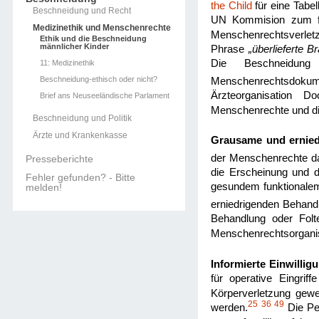
the Child
für eine Tabe
Beschneidung und Recht
UN Kommision zum frü
Medizinethik und Menschenrechte
Menschenrechtsverlet
Ethik und die Beschneidung
männlicher Kinder
Phrase
„überlieferte B
Die Beschneidung 
11: Medizinethik
Beschneidung-ethisch oder nicht?
Menschenrechtsdokum
Ärzteorganisation Do
Brief ans Neuseeländische Parlament
Menschenrechte und di
Beschneidung und Politik
Ärzte und Krankenkasse
Grausame und ernied
der Menschenrechte da
Presseberichte
die Erscheinung und 
Fehler gefunden? - Bitte
gesundem funktionalem
melden!
erniedrigenden Behandl
Behandlung oder Folte
Menschenrechtsorganis
Informierte Einwilligu
für operative Eingrif
Körperverletzung gewer
25
36
49
werden.
Die Per