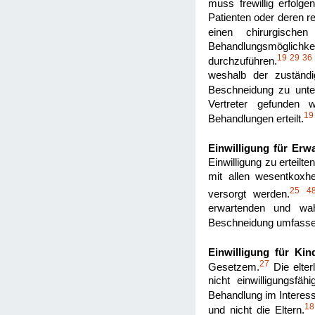
muss frewillig erfolg
Patienten oder deren re
einen chirurgischen 
Behandlungsmöglichk
19
29
36
durchzuführen.
weshalb der zuständig
Beschneidung zu unte
Vertreter gefunden 
19
Behandlungen erteilt.
Einwilligung für Erw
Einwilligung zu erteilt
mit allen wesentkoxh
25
4
versorgt werden.
erwartenden und wahr
Beschneidung umfasse
Einwilligung für Kind
27
Gesetzem.
Die elter
nicht einwilligungsfä
Behandlung im Interesse
18
und nicht die Eltern.