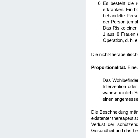
Es besteht die r
erkranken. Ein ho
behandelte Person
der Person jemal
Das Risiko einer
1 aus 8 Frauen (
Operation, d. h. 
Die nicht-therapeutisch
Proportionalität.
Eine 
Das Wohlbefinde
Intervention ode
wahrscheinlich 
einen angemessen
Die Beschneidung männl
existenter thereapeuti
Verlust der schützen
Gesundheit und das Le