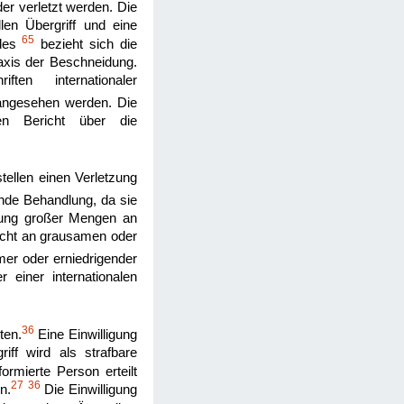
er verletzt werden. Die
en Übergriff und eine
65
ndes
bezieht sich die
axis der Beschneidung.
en internationaler
angesehen werden. Die
rten Bericht über die
ellen einen Verletzung
nde Behandlung, da sie
nung großer Mengen an
icht an grausamen oder
amer oder erniedrigender
 einer internationalen
36
ten.
Eine Einwilligung
iff wird als strafbare
ormierte Person erteilt
27
36
n.
Die Einwilligung