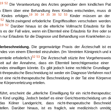
19
52
Die Verantwortung des Arztes gegenüber dem kindlichen Pati
Eltern über eine Behandlung ihres Kindes entscheiden, muss 
19
30
34
35
38
52
53
 Kindes erfolgen.
Kinder müssen an der En
52
Nicht-zwingend erfoderliche Eingriffesollten verschoben werden,
19
52
.
Darüber hinaus ist die elterliche Vollmacht Erlaubnis für B
 es der Fall wäre, wenn ein Elternteil eine Erlaubnis für ihre oder
n nur Erlaubnis für die Diagnose und Behandlung von Krankheiten zu e
derbeschneidung.
Die gegenwärtige Praxis der Ärzteschaft ist es,
des von einem Elternteil einzuholen. (Im Vereinten Königreich und in
52
53
ernteile erfoderlich.)
Die Ärzteschaft stüzte ihre Vorgehensweis
Zeit auf der Annahme, dass ein Elternteil berechtigerweise einer 
ndes einwilligen könnte. Es gibt jedoch keine rechtliche Grundla
cht-threpeutische Beschneidung ist weder ein Diagnose-Verfahren noc
st eine nicht-therapeutische Beschneidung in der Tat eine Körperverl
ne Körperverletzung erteilen.
rt, erscheint die „elterliche Einwilligung für ein nicht-therapeutis
Kind ungültig. Jedoch bedarf es einer Gerichtsentscheidung um di
das Kölner Landgericht, dass nicht-therapeutische Beschnei
tellen. Darüber hinaus, ist es fraglich, wie mediizinisch unnötig