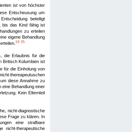
enten ist von höchster
diese Entscheusung um
tscheidung beteiligt
 bis das Kind fähig ist
ehandlungen zu erteilen
 seine eigene Behandlung
19
35
rteilen.
 die Erlaubnis für die
 Britisch Kolumbien ist
e für die Einholung von
nicht-thereapeutuschen
ge um diese Annahme zu
h eine Behandlung einer
etzung. Kein Elternteil
che, nicht-diagnostische
ese Frage zu klären. In
dungen eine strafbare
e nicht-therapeutische