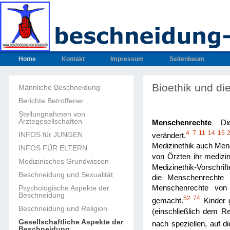
Home
Kontakt
Impressum
Seitenbaum
Bioethik und d
Männliche Beschneidung
Berichte Betroffener
Stellungnahmen von
Ärztegesellschaften
Menschenrechte
Di
4
7
11
14
15
INFOS für JUNGEN
verändert.
Medizinethik auch Mens
INFOS FÜR ELTERN
von Örzten ihr mediz
Medizinisches Grundwissen
Medizinethik-Vorschrift
Beschneidung und Sexualität
die Menschenrechte i
Menschenrechte von 
Psychologische Aspekte der
Beschneidung
52
74
gemacht.
Kinder 
Beschneidung und Religion
(einschließlich dem R
Gesellschaftliche Aspekte der
nach speziellen, auf 
Beschneidung