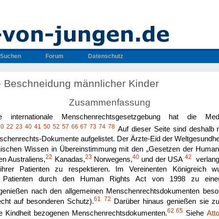
Suchen
Forum
Datenschutz
ie Beschneidung männlicher Kinder
Zusammenfassung
e internationale Menschenrechtsgesetzgebung hat die Medi
20
22
23
40
41
50
52
57
66
67
73
74
78
Auf dieser Seite sind deshalb
chenrechts-Dokumente aufgelistet. Der Ärzte-Eid der Weltgesundhei
inischen Wissen in Übereinstimmung mit den „Gesetzen der Human
22
23
40
42
en Australiens,
Kanadas,
Norwegens,
und der USA
verlang
hrer Patienten zu respektieren. Im Vereinenten Königreich 
Patienten durch den Human Rights Act von 1998 zu einer r
genießen nach den allgemeinen Menschenrechtsdokumenten beso
61
72
echt auf besonderen Schutz).
Darüber hinaus genießen sie zu
62
65
die Kindheit bezogenen Menschenrechtsdokumenten.
Siehe
Att