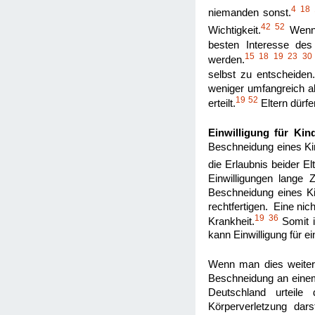
4
18
niemanden sonst.
42
52
Wichtigkeit.
Wenn 
besten Interesse des
15
18
19
23
30
werden.
selbst zu entscheiden
weniger umfangreich als
19
52
erteilt.
Eltern dürfe
Einwilligung für Kin
Beschneidung eines Kin
die Erlaubnis beider Elt
Einwilligungen lange 
Beschneidung eines Ki
rechtfertigen. Eine ni
19
36
Krankheit.
Somit i
kann Einwilligung für ei
Wenn man dies weiterfüh
Beschneidung an einem 
Deutschland urteile 
Körperverletzung dars