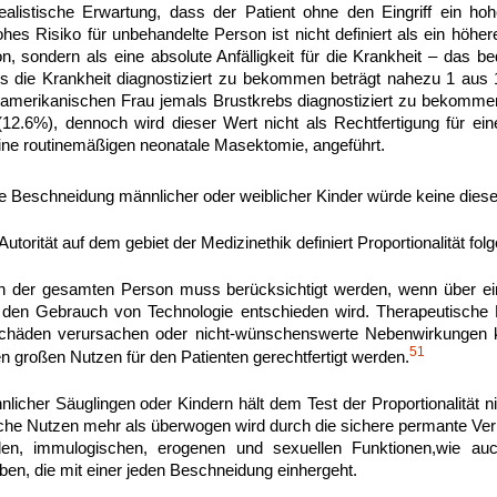
ealistische Erwartung, dass der Patient ohne den Eingriff ein ho
hes Risiko für unbehandelte Person ist nicht definiert als ein höher
, sondern als eine absolute Anfälligkeit für die Krankheit – das b
s die Krankheit diagnostiziert zu bekommen beträgt nahezu 1 aus 
 amerikanischen Frau jemals Brustkrebs diagnostiziert zu bekommen,
12.6%), dennoch wird dieser Wert nicht als Rechtfertigung für ein
eine routinemäßigen neonatale Masektomie, angeführt.
e Beschneidung männlicher oder weiblicher Kinder würde keine dieser 
Autorität auf dem gebiet der Medizinethik definiert Proportionalität f
n der gesamten Person muss berücksichtigt werden, wenn über ein
r den Gebrauch von Technologie entschieden wird. Therapeutische Ei
Schäden verursachen oder nicht-wünschenswerte Nebenwirkungen 
51
 großen Nutzen für den Patienten gerechtfertigt werden.
icher Säuglingen oder Kindern hält dem Test der Proportionalität nic
sche Nutzen mehr als überwogen wird durch die sichere permante Ve
den, immulogischen, erogenen und sexuellen Funktionen,wie au
ben, die mit einer jeden Beschneidung einhergeht.