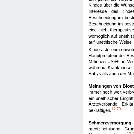
Kindes über die Wünsch
Interesse“ des Kindes
Beschneidung im beste
Beschneidung im besten
eine nicht-therapeuti
womöglich auf unethis
auf unethische Weise 
Kindes stellenm obwohl
Hauptprofuteur der Bes
Millionen US$+ an Ver
während Krankhäuser 
Babys als auch der Mut
Meinungen von Bioet
immer noch weit verbre
ein unethischer Eingrif
Ärzteverbande Erklä
14
70
bekräftigen.
Schmerzversorgung.
medizinethische Gru
12