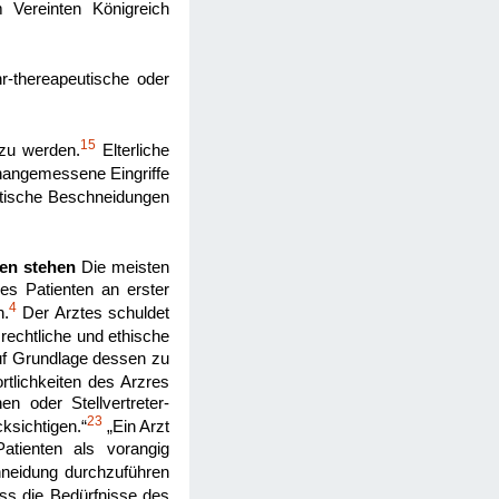
 Vereinten Königreich
r-thereapeutische oder
15
 zu werden.
Elterliche
nangemessene Eingriffe
eutische Beschneidungen
gen stehen
Die meisten
es Patienten an erster
4
n.
Der Arztes schuldet
 rechtliche und ethische
auf Grundlage dessen zu
tlichkeiten des Arzres
n oder Stellvertreter-
23
ksichtigen.“
„Ein Arzt
atienten als vorangig
hneidung durchzuführen
s die Bedürfnisse des