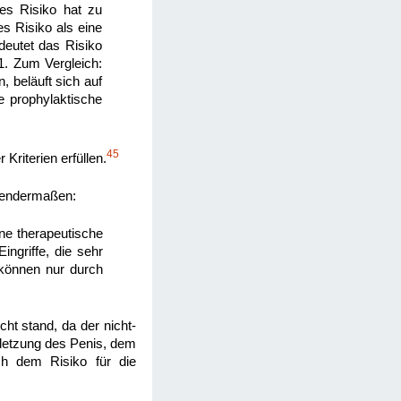
hes Risiko hat zu
es Risiko als eine
edeutet das Risiko
1. Zum Vergleich:
 beläuft sich auf
e prophylaktische
45
Kriterien erfüllen.
olgendermaßen:
e therapeutische
ngriffe, die sehr
können nur durch
ht stand, da der nicht-
rletzung des Penis, dem
ch dem Risiko für die