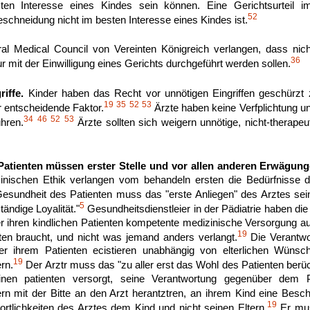
en Interesse eines Kindes sein können. Eine Gerichtsurteil im
52
eschneidung nicht im besten Interesse eines Kindes ist.
l Medical Council von Vereinten Königreich verlangen, dass nich
36
ur mit der Einwilligung eines Gerichts durchgeführt werden sollen.
iffe.
Kinder haben das Recht vor unnötigen Eingriffen geschürzt
19
35
52
53
 entscheidende Faktor.
Ärzte haben keine Verfplichtung u
34
46
52
53
hren.
Ärzte sollten sich weigern unnötige, nicht-therap
Patienten müssen erster Stelle und vor allen anderen Erwägun
nischen Ethik verlangen vom behandeln ersten die Bedürfnisse d
Gesundheit des Patienten muss das "erste Anliegen" des Arztes sei
5
tändige Loyalität."
Gesundheitsdienstleier in der Pädiatrie haben die
r ihren kindlichen Patienten kompetente medizinische Versorgung 
19
ten braucht, und nicht was jemand anders verlangt.
Die Verantwor
 ihrem Patienten ecistieren unabhängig von elterlichen Wünsche
19
ern.
Der Arztr muss das "zu aller erst das Wohl des Patienten berüc
en patienten versorgt, seine Verantwortung gegenüber dem P
n mit der Bitte an den Arzt herantztren, an ihrem Kind eine Besc
19
ortlichkeiten des Arztes dem Kind und nicht seinen Eltern.
Er mus