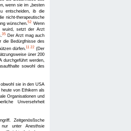
en, wenn sie im „besten
u entscheiden, ib die
ie nicht-therapeutische
52
dung wünschen.
Wenn
 wuird, setzt der Arzt
35
.
Der Arzt mag auch
r die Bedürgfnisse des
11
22
nützen dürfen.
(Der
chätzungsweise üner 200
A durchgeführt werden,
saufthalte sowohl des
 obwohl sie in den USA
 heute von Ethikern als
ale Organisationen und
rliche Unversehrheit
riff. Zeitgenösßsche
 nur unter Anesthsie