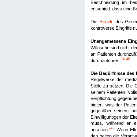
Beschneidung im best
entschied. dass eine B
Die
Regeln
des Genera
kontroverse Eingriffe n
Unangemessene Eingr
Wünsche sind nicht der
an Patienten durchzufü
34
46
durchzuführen.
Die Bedürfnisse des 
Regelwerke der medizi
Stelle zu setzen. Die 
seinem Patienten "volls
Verpflichtung gegenübe
bieten, was der Patien
gegenüber seinem oder
Einwilligunbgen der Elt
muss, während er ein
42
ansehen.“
Wenn Elter
dan gelten die Verantw