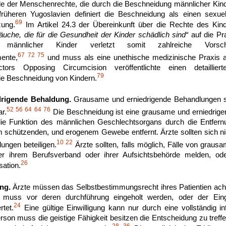
lle der Menschenrechte, die durch die Beschneidung männlicher Kind
heren Yugoslavien definiert die Beschneidung als einen sexuell
69
zung.
Im Artikel 24.3 der Übereinkunft über die Rechte des Ki
räuche, die für die Gesundheit der Kinder schädlich sind“
auf die Pr
männlicher Kinder verletzt somit zahlreiche Vorschrift
67
72
75
ente,
und muss als eine unethische medizinische Praxis 
ctors Opposing Circumcision veröffentlichte einen detaillie
79
e Beschneidung von Kindern.
rigende Behaldung.
Grausame und erniedrigende Behandlungen st
52
56
64
64
76
r.
Die Beschneidung ist eine grausame und erniedrige
die Funktion des männlichen Geschlechtsorgans durch die Entfer
 schützenden, und erogenem Gewebe entfernt. Ärzte sollten sich n
10
22
ungen beteiligen.
Ärzte sollten, falls möglich, Fälle von graus
r ihrem Berufsverband oder ihrer Aufsichtsbehörde melden, oder
26
ation.
ng.
Ärzte müssen das Selbstbestimmungsrecht ihres Patientien ach
fe muss vor deren durchführung eingeholt werden, oder der Eingr
24
tet.
Eine gültige Einwilligung kann nur durch eine vollständig inf
son muss die geistige Fähigkeit besitzen die Entscheidung zu treffe