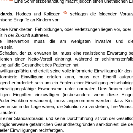
Eine Schmerzbehandlung macht jedoch einen unethischen Eing
45
dards.
Hodges und Kollegen
schlagen die folgenden Voraus
ische Eingriffe an Kindern vor:
erbare Krankheiten, Fehlbildungen, oder Verletzungen liegen vor, ode
t in der Zukunft auftreten.
ge Intervention muss die am wenigsten invasive und die
n sein.
chaden, der zu erwarten ist, muss eine realistische Erwartung b
ienten einen Netto-Vorteil einbringt, während er schlimmstenfa
ng auf die Gesundheit des Patienten hat.
nwilligungsfähig und erteilt seine volle informierte Einwilligung für den
nformierte Einwilligung erteilen kann, muss der Eingriff aufgru
ngend erforderlich sein um ein Fehlen einer Einwilligung entschuld
 einwilligungsfähige Erwachsene unter normalen Umstämden sic
ötigen Eingriffen einzuwilligen (insbesondere wenn diese Eingri
/oder Funktion verändern), muss angenommen werden, dass Kinde
wenn sie in der Lage wären, die Situation zu verstehen, ihre Wünsc
u äußern.
Teil einer Standardpraxis, und seine Durchführung ist von der Gesellsc
öglicherweise gefährlichen Gesundheitsgründen sanktioniert, die den
eller Einwilligungen rechtfertigen.