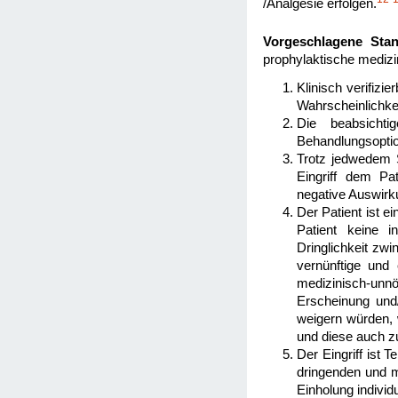
/Analgesie erfolgen.
Vorgeschlagene Stan
prophylaktische medizin
Klinisch verifizi
Wahrscheinlichkei
Die beabsichti
Behandlungsoptio
Trotz jedwedem S
Eingriff dem Pat
negative Auswirku
Der Patient ist ei
Patient keine i
Dringlichkeit zwi
vernünftige und
medizinisch-unn
Erscheinung und
weigern würden, 
und diese auch z
Der Eingriff ist 
dringenden und m
Einholung individu