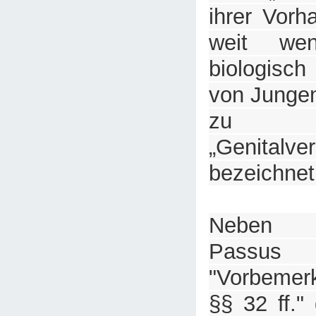
ihrer Vorh
weit weni
biologisc
von Jungen
zu R
„Genitalve
bezeichnet
Neben e
Passu
"Vorbeme
§§ 32 ff."