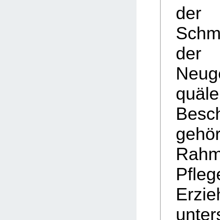
der
Schme
der
Neug
quäle
Besc
gehö
Rah
Pfl
Erzie
unter