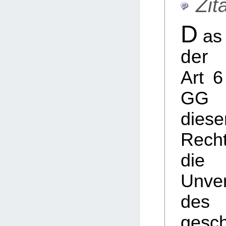
Zita
D
as
der 
Art 
GG 
die
Rech
die 
Unver
des
gesch