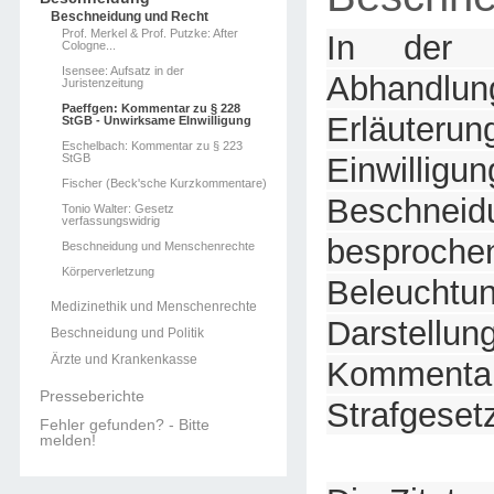
Beschneidung und Recht
Prof. Merkel & Prof. Putzke: After
In der 
Cologne...
Isensee: Aufsatz in der
Abhandlu
Juristenzeitung
Paeffgen: Kommentar zu § 228
Erläuterun
StGB - Unwirksame EInwilligung
Eschelbach: Kommentar zu § 223
StGB
Einwill
Fischer (Beck'sche Kurzkommentare)
Beschneid
Tonio Walter: Gesetz
verfassungswidrig
bespro
Beschneidung und Menschenrechte
Körperverletzung
Beleuc
Medizinethik und Menschenrechte
Darstel
Beschneidung und Politik
Ärzte und Krankenkasse
Komme
Presseberichte
Strafgeset
Fehler gefunden? - Bitte
melden!