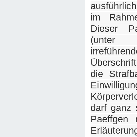
ausführlic
im Rahm
Dieser Pa
(unter
irreführe
Überschrif
die Strafb
Einwilligu
Körperver
darf ganz 
Paeffgen 
Erläut