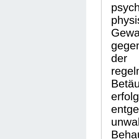
psych
physi
Gewa
gegen
der
rege
Betä
erfo
ent
unwa
Beha