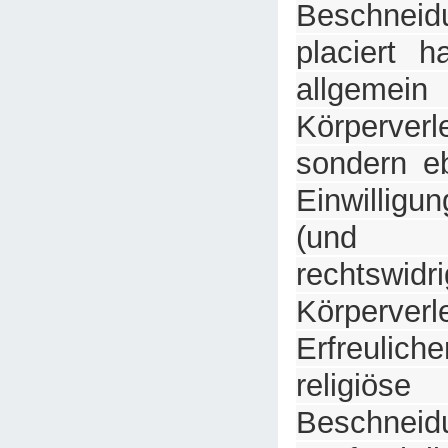
Beschneid
placiert h
allgem
Körperver
sondern eb
Einwilligu
(und
rechtswidr
Körperverl
Erfreulich
religiöse
Beschn