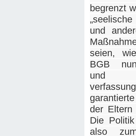
begrenzt w
„seelisch
und ander
Maßnahmen
seien, wi
BGB nunm
und d
verfassung
garantiert
der Eltern
Die Politi
also zum