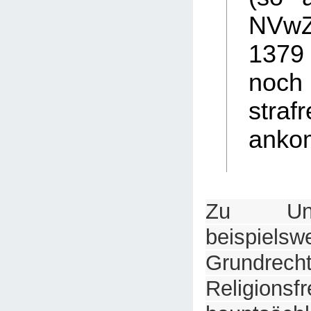
NVw
137
noch
strafr
anko
Zu Unr
beispie
Grund
Religionsfr