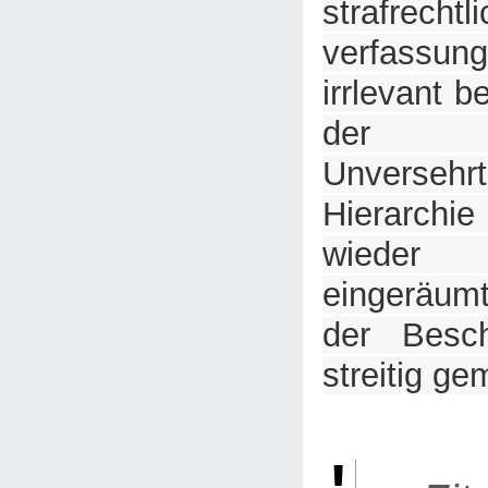
strafre
verfassung
irrlevant b
der kö
Unverseh
Hierarchie
wieder
eingeräumt
der Besch
streitig g