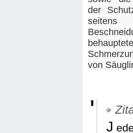
der Schut
seite
Beschneid
behauptet
Schmerzune
von Säugli
Zita
J
ed