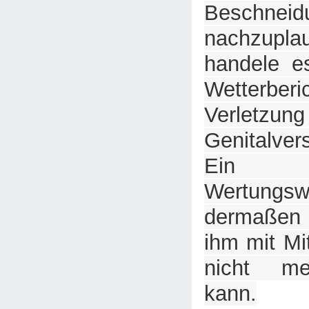
Beschneidu
nachzup
handele e
Wetterber
Verlet
Genitalve
Ein d
Wertungsw
dermaßen 
ihm mit Mi
nicht m
kann.