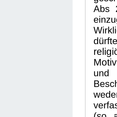
Abs 
einzu
Wirkl
dürft
relig
Motiv
un
Besc
wede
verfa
(so 