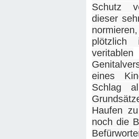
Schutz v
dieser seh
normier
plötzlich
veritablen
Genitalve
eines Ki
Schlag al
Grundsä
Haufen zu
noch die 
Befür