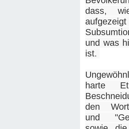
Bevölkeru
dass, wi
aufgezeig
Subsumtion
und was hi
ist.
Ungewöhnl
harte Eti
Beschneid
den Worte
und "Gew
sowie die 