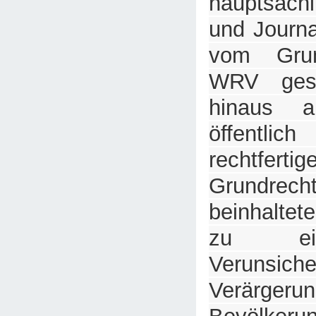
hauptsächl
und Journa
vom Grun
WRV gese
hinaus a
öffentl
rechtfert
Grundre
beinhaltete
zu ei
Verunsi
Verärgeru