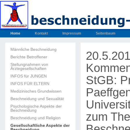
Home
Kontakt
Impressum
Seitenbaum
Männliche Beschneidung
20.5.20
Berichte Betroffener
Komment
Stellungnahmen von
Ärztegesellschaften
StGB: Pro
INFOS für JUNGEN
INFOS FÜR ELTERN
Paeffgen
Medizinisches Grundwissen
Beschneidung und Sexualität
Universi
Psychologische Aspekte der
Beschneidung
zum Th
Beschneidung und Religion
Beschne
Gesellschaftliche Aspekte der
Beschneidung