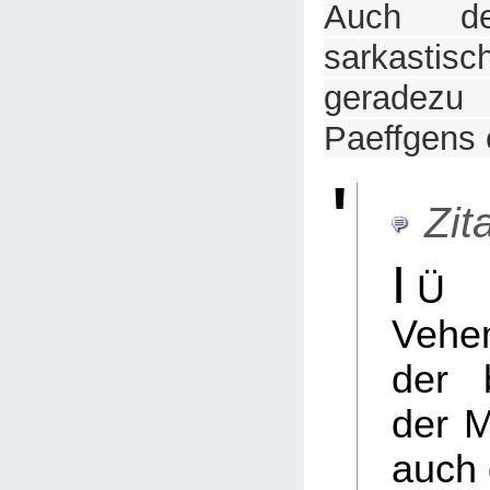
Auch der
sarkasti
geradezu 
Paeffgens e
Zita
I
Ü 
Vehe
der b
der M
auch 