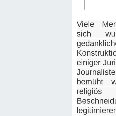
Viele Me
sich wu
gedanklich
Konstruk
einiger Jur
Journalist
bemüht w
religiö
Besch
legitimiere