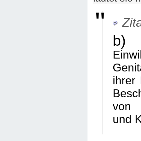
Zita
b)
E
Einw
Genit
ihrer
Besc
von
und 