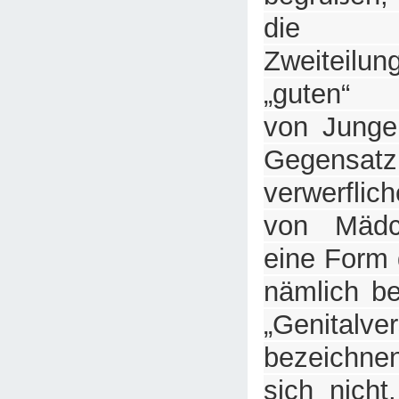
die un
Zweiteilu
„guten“ 
von Junge
Gegen
verwerflic
von Mädc
eine Form 
nämlich b
„Genitalv
bezeichne
sich nicht