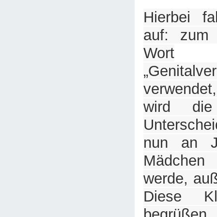
Hierbei f
auf: zum 
Wort
„Genitalve
verwende
wird di
Untersche
nun an J
Mädchen
werde, auß
Diese Kl
begrüßen, 