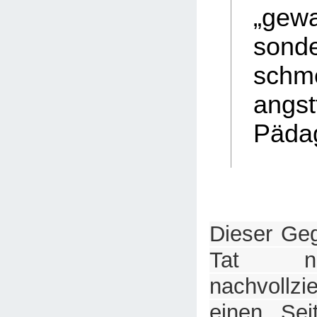
„gewa
son
sch
angst
Pädag
Dieser Geg
Tat ni
nachvollz
einen Sei