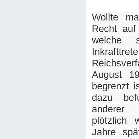
Wollte ma
Recht auf 
welche s
Inkrafttre
Reichsver
August 19
begrenzt i
dazu bef
anderer 
plötzlich 
Jahre spät