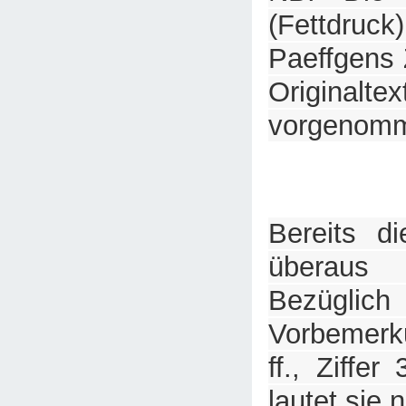
(Fettdr
Paeffgens 
Originalte
vorgenom
Bereits di
überaus 
Bezüg
Vorbemerk
ff., Ziffer
lautet sie 