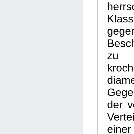
herr
Klass
gege
Besch
zu
kro
diame
Geg
der v
Verte
eine