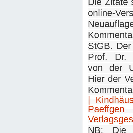
Die Zitate
online-
Neuaufl
Komment
StGB. Der
Prof. Dr. 
von der U
Hier der V
Kommenta
| Kindhäu
Paeffg
Verlagsges
NB: Die 