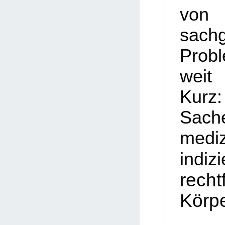
vo
sach
Prob
weit
Kur
Sach
mediz
indiz
recht
Körpe