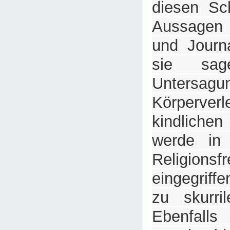
diesen Sc
Aussagen 
und Journ
sie sag
Unters
Körperver
kindliche
werde in
Religionsfr
eingegriff
zu skurri
Ebenfa