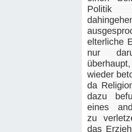
Politi
dahing
ausgespro
elterliche
nur da
überhau
wieder bet
da Religio
dazu befu
eines an
zu verlet
das Erzieh