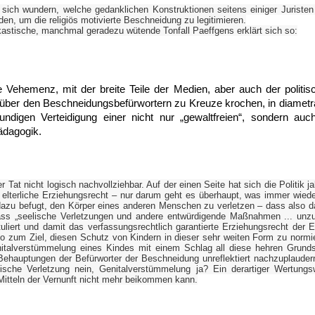
ich wundern, welche gedanklichen Konstruktionen seitens einiger Juristen 
en, um die religiös motivierte Beschneidung zu legitimieren.
kastische, manchmal geradezu wütende Tonfall Paeffgens erklärt sich so:
e Vehemenz, mit der breite Teile der Medien, aber auch der politi
über den Beschneidungsbefürwortern zu Kreuze krochen, in diamet
undigen Verteidigung einer nicht nur „gewaltfreien“, sondern au
ädagogik.
r Tat nicht logisch nachvollziehbar. Auf der einen Seite hat sich die Politik 
elterliche Erziehungsrecht – nur darum geht es überhaupt, was immer wied
 dazu befugt, den Körper eines anderen Menschen zu verletzen – dass also 
ass „seelische Verletzungen und andere entwürdigende Maßnahmen ... unzu
ert und damit das verfassungsrechtlich garantierte Erziehungsrecht der El
so zum Ziel, diesen Schutz von Kindern in dieser sehr weiten Form zu normi
enitalverstümmelung eines Kindes mit einem Schlag all diese hehren Grun
Behauptungen der Befürworter der Beschneidung unreflektiert nachzuplauder
lische Verletzung nein, Genitalverstümmelung ja? Ein derartiger Wertung
Mitteln der Vernunft nicht mehr beikommen kann.