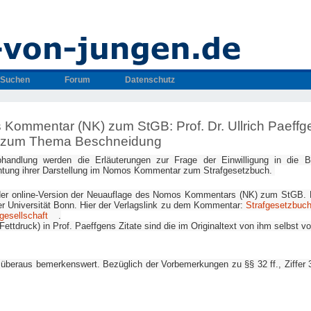
Suchen
Forum
Datenschutz
Kommentar (NK) zum StGB: Prof. Dr. Ullrich Paeffg
n, zum Thema Beschneidung
handlung werden die Erläuterungen zur Frage der Einwilligung in die
htung ihrer Darstellung im Nomos Kommentar zum Strafgesetzbuch.
der online-Version der Neuauflage des Nomos Kommentars (NK) zum StGB. D
der Universität Bonn. Hier der Verlagslink zu dem Kommentar:
Strafgesetzbuch
gesellschaft
.
ettdruck) in Prof. Paeffgens Zitate sind die im Originaltext von ihm selbst
t überaus bemerkenswert. Bezüglich der Vorbemerkungen zu §§ 32 ff., Ziffer 3