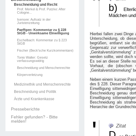
b)
Beschneidung und Recht
Elterli
Prof. Merkel & Prof. Putzke: After
Cologne...
Mädchen und
Isensee: Aufsatz in der
Juristenzeitung
Paeffgen: Kommentar zu § 228
StGB - Unwirksame EInwilligung
Hierbei fallen zwei Ding
Unterscheidung, ob dies
Eschelbach: Kommentar zu § 223
begrüßen, entlarvt sie d
StGB
Gegensatz zur verwerfli
Fischer (Beck'sche Kurzkommentare)
„Genitalverstümmelung“ z
werden sollte, wird doch 
Tonio Walter: Gesetz
verfassungswidrig
Es sei an dieser Stelle no
Vorhaut, die (obschon w
Beschneidung und Menschenrechte
„Genitalverstümmelung“ b
Körperverletzung
Neben einem kurzen Passu
des § 228. Dieser Paragrap
Medizinethik und Menschenrechte
Einwilligung sittenwidri
Beschneidung und Politik
Beschneidung genau dort 
Einwilligung sittenwidrig
Ärzte und Krankenkasse
Beschneidung als strafrec
Hierarchie der Grundrecht
Presseberichte
Fehler gefunden? - Bitte
melden!
Zitat
D