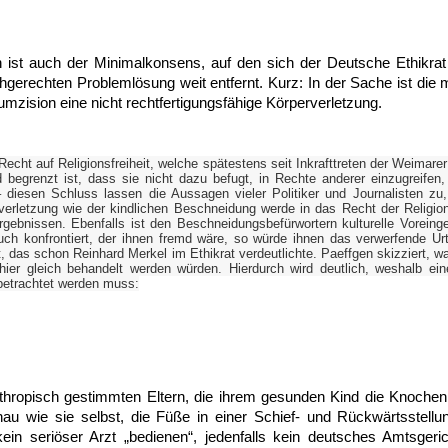
ist auch der Minimalkonsens, auf den sich der Deutsche Ethikrat 
hgerechten Problemlösung weit entfernt. Kurz: In der Sache ist die m
kumzision
nicht rechtfertigungsfähige Körperverletzung
eine
.
Recht auf Religionsfreiheit, welche spätestens seit Inkrafttreten der Weimar
egrenzt ist, dass sie nicht dazu befugt, in Rechte anderer einzugreifen, 
 – diesen Schluss lassen die Aussagen vieler Politiker und Journalisten zu
erletzung wie der kindlichen Beschneidung werde in das Recht der Religions
gebnissen. Ebenfalls ist den Beschneidungsbefürwortern kulturelle Vorein
h konfrontiert, der ihnen fremd wäre, so würde ihnen das verwerfende Urte
 das schon Reinhard Merkel im Ethikrat verdeutlichte. Paeffgen skizziert,
ier gleich behandelt werden würden. Hierdurch wird deutlich, weshalb eine
 betrachtet werden muss:
thropisch gestimmten Eltern, die ihrem gesunden Kind die Knochen
au wie sie selbst, die Füße in einer Schief- und Rückwärtsstellu
ein seriöser Arzt „bedienen“, jedenfalls kein deutsches Amtsgeri