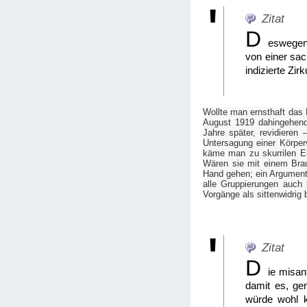
Zitat
D
eswegen 
von einer sac
Zir
indizierte
Wollte man ernsthaft das 
August 1919 dahingehend b
Jahre später, revidieren
Untersagung einer Körperv
käme man zu skurrilen Er
Wären sie mit einem Brauc
Hand gehen; ein Argument,
alle Gruppierungen auch h
Vorgänge als sittenwidrig
Zitat
D
ie misan
damit es, gen
würde wohl k