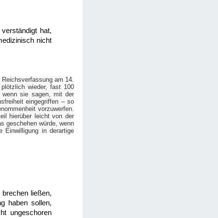
verständigt hat,
edizinisch nicht
er Reichsverfassung am 14.
plötzlich wieder, fast 100
, wenn sie sagen, mit der
freiheit eingegriffen – so
genommenheit vorzuwerfen.
il hierüber leicht von der
 was geschehen würde, wenn
 Einwilligung in derartige
 brechen ließen,
ng haben sollen,
cht ungeschoren