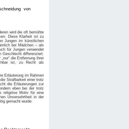
eschneidung von
eren wird die oft bemühte
n. Diese Klarheit ist zu
von Jungen im künstlichen
ämlich bei Mädchen – als
auch für Jungen verwendet
 Geschlecht differenziert.
 „nur“ die Entfernung ihrer
ichbar ist, zu Recht als
ere Erläuterung im Rahmen
ie Strafbarkeit einer trotz
cht die Erläuterungen zur
ondern eben bei der trotz
s religiöse Motiv für eine
chen Unversehrtheit in der
eitig gemacht wurde: