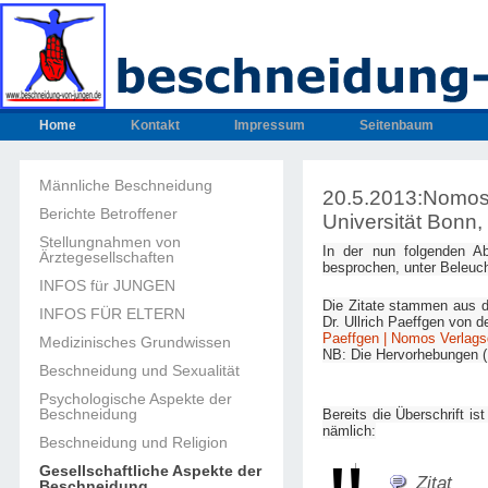
Home
Kontakt
Impressum
Seitenbaum
Männliche Beschneidung
20.5.2013:Nomos 
Berichte Betroffener
Universität Bon
Stellungnahmen von
In der nun folgenden Ab
Ärztegesellschaften
besprochen, unter Beleuc
INFOS für JUNGEN
Die Zitate stammen aus 
INFOS FÜR ELTERN
Dr. Ullrich Paeffgen von 
Paeffgen | Nomos Verlags
Medizinisches Grundwissen
NB: Die Hervorhebungen (F
Beschneidung und Sexualität
Psychologische Aspekte der
Beschneidung
Bereits die Überschrift is
nämlich:
Beschneidung und Religion
Gesellschaftliche Aspekte der
Zitat
Beschneidung