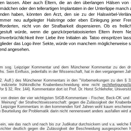
 lassen. Aber auch Eltern, die an den überlangen Hälsen von o
ädchen oder den tellerartigen Implantaten in der Unterlippe manc
unden haben, könnten den Arzt, den sie zu der Halswirbel-Verläng
immer neu aufgelegter Halsringe oder eben Einlegung jener Fre
fforderten, nicht von der Strafbarkeit dispensieren. Ob es freili
ngestuft würde, wenn die ganzkörpertatooisierten Eltern ihrem N
nverbrüchlichkeit ihrer Liebe ihre Initialen als Tatoo einspritzen las
tglieder das Logo ihrer Sekte, würde von manchem möglicherweise 
rend angesehen.
em sog. Leipziger Kommentar und dem Münchener Kommentar zu den dr
s. Sein Einfluss, jedenfalls in der Wissenschaft, hat in den vergangenen J
(2. Aufl.) des Münchener Kommentars in den "Vorbemerkungen zu den § 32 
t indizierte frühkindliche Knabenbeschneidung eine nicht
rechtfertigungsf
 § 32, Rnr. 144). Kommentator dort ist Prof. Dr. Horst Schlehofer, Universit
nt von dreien der vier wichtigsten StGB-Kommentare - Fischer, Beck-OK un
e Meinung" der Strafrechtswissenschaft: gegen die Zulässigkeit der Knaben
s Leipziger Kommentars in den kommenden fünf Jahren wohl kaum erschein
Beurteilung der Problematik darin nicht nennenswert anders ausfallen wird a
in, wie das nach und nach bis zur Judikatur durchsickern und v.a. welche 
ichter deutlich gegen die Zulässigkeit der Beschneidung ausgesprochen 