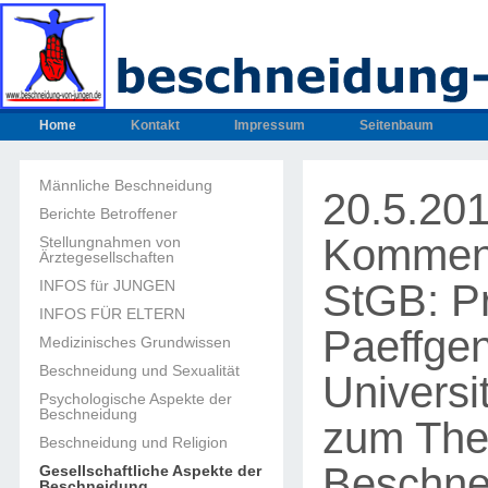
Home
Kontakt
Impressum
Seitenbaum
Männliche Beschneidung
20.5.20
Berichte Betroffener
Komment
Stellungnahmen von
Ärztegesellschaften
StGB: Pro
INFOS für JUNGEN
INFOS FÜR ELTERN
Paeffgen
Medizinisches Grundwissen
Beschneidung und Sexualität
Universi
Psychologische Aspekte der
Beschneidung
zum Th
Beschneidung und Religion
Beschne
Gesellschaftliche Aspekte der
Beschneidung