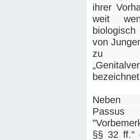
ihrer Vorh
weit weni
biologisc
von Jungen
zu R
„Genitalve
bezeichnet
Neben e
Passu
"Vorbeme
§§ 32 ff."