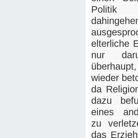
Politi
dahing
ausgespro
elterliche
nur da
überhau
wieder bet
da Religio
dazu befu
eines an
zu verlet
das Erzieh