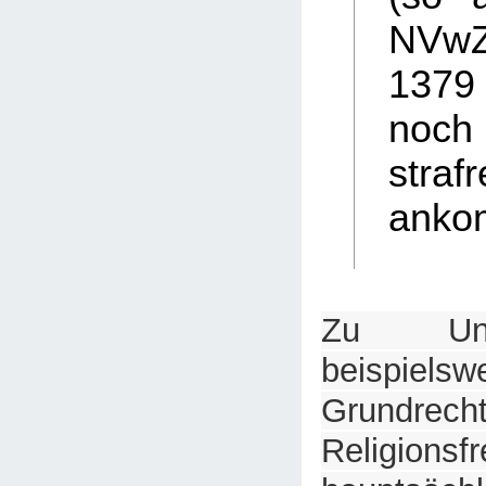
NVw
137
noch
strafr
anko
Zu Unr
beispie
Grund
Religionsfr