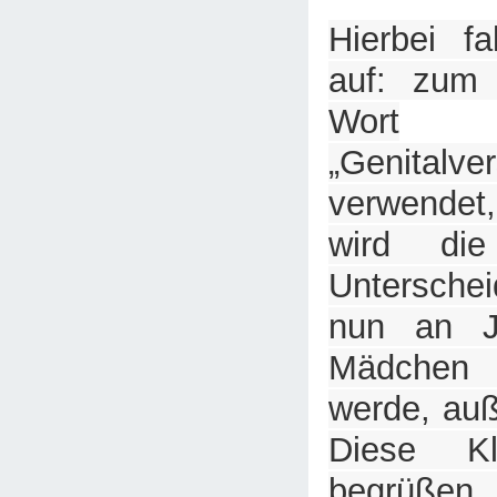
Hierbei f
auf: zum 
Wort
„Genitalve
verwende
wird di
Untersche
nun an J
Mädchen
werde, auß
Diese Kl
begrüßen, 