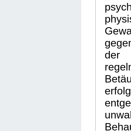
psych
physi
Gewa
gegen
der
rege
Betä
erfo
ent
unwa
Beha