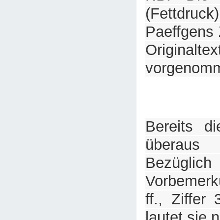
(Fettdr
Paeffgens 
Originalte
vorgenom
Bereits di
überaus 
Bezüg
Vorbemerk
ff., Ziffer
lautet sie 