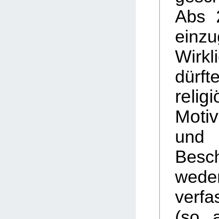
Abs 
einzu
Wirkl
dürft
relig
Motiv
un
Besc
wede
verfa
(so 