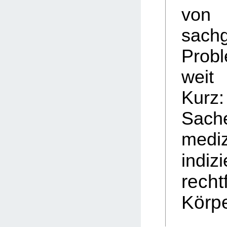
vo
sach
Prob
weit
Kur
Sach
mediz
indiz
recht
Körpe