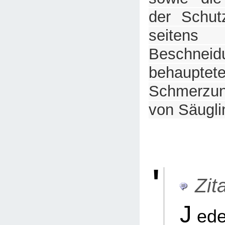
der Schut
seite
Beschneid
behauptet
Schmerzune
von Säugli
Zita
J
ed