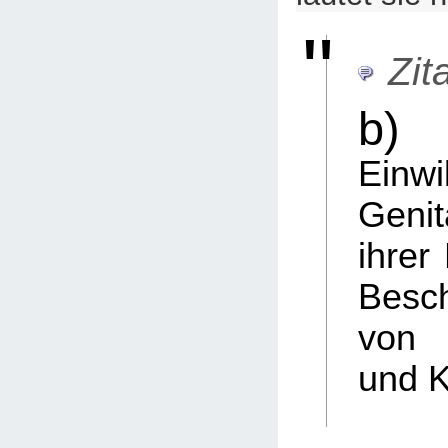
Zita
b)
E
Einw
Genit
ihrer
Besc
von
und 