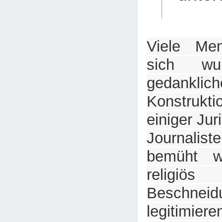
Viele Me
sich wu
gedanklich
Konstruk
einiger Jur
Journalist
bemüht w
religiö
Besch
legitimiere