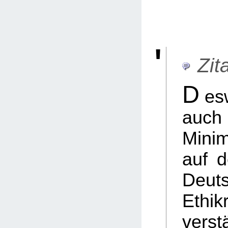
Zita
D
es
au
Minim
auf d
Deut
Ethik
verst