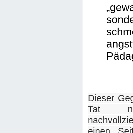
„gewa
son
sch
angst
Pädag
Dieser Geg
Tat ni
nachvollz
einen Sei