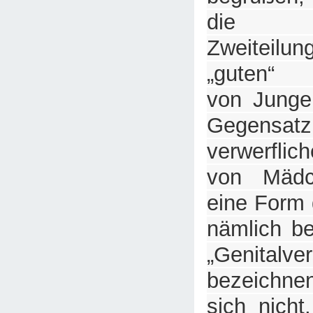
die un
Zweiteilu
„guten“ 
von Junge
Gegen
verwerflic
von Mädc
eine Form 
nämlich b
„Genitalv
bezeichne
sich nicht