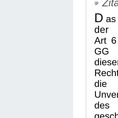
Zita
D
as
der 
Art 
GG 
die
Rech
die 
Unver
des
gesch