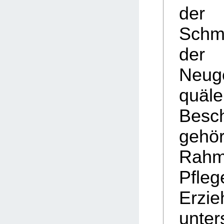
der
Schme
der
Neug
quäle
Besc
gehö
Rah
Pfl
Erzie
unter