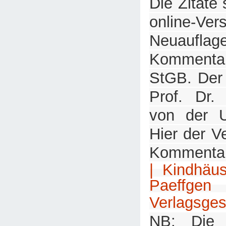
Die Zitate
online-
Neuaufl
Komment
StGB. Der
Prof. Dr. 
von der U
Hier der V
Kommenta
| Kindhäu
Paeffg
Verlagsges
NB: Die 