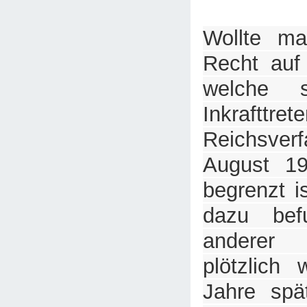
Wollte ma
Recht auf 
welche s
Inkrafttre
Reichsver
August 19
begrenzt i
dazu bef
anderer 
plötzlich 
Jahre spät