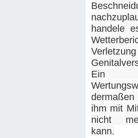
Beschneidu
nachzup
handele e
Wetterber
Verlet
Genitalve
Ein d
Wertungsw
dermaßen 
ihm mit Mi
nicht m
kann.