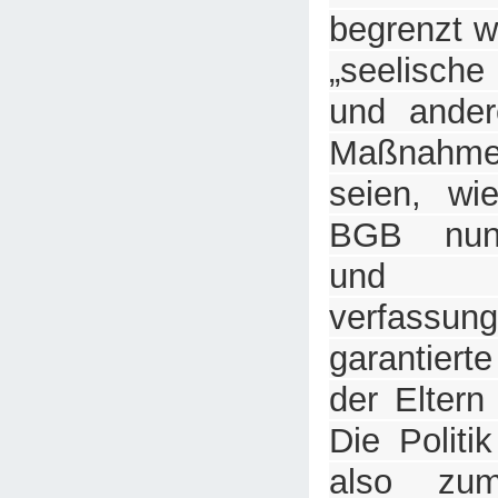
begrenzt w
„seelisch
und ander
Maßnahmen
seien, wi
BGB nunm
und d
verfassung
garantiert
der Eltern
Die Politi
also zum