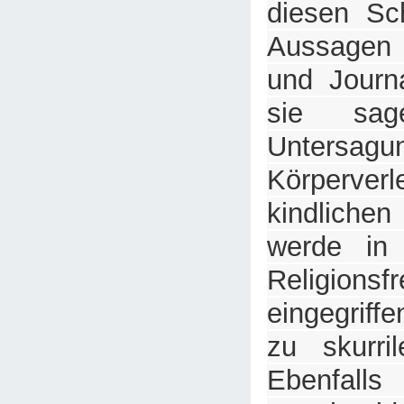
diesen Sc
Aussagen 
und Journ
sie sag
Unters
Körperver
kindliche
werde in
Religionsfr
eingegriff
zu skurri
Ebenfa