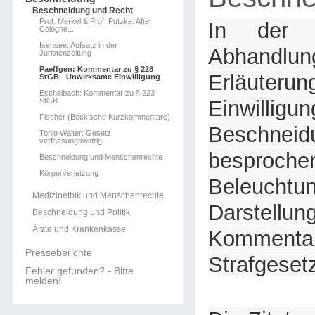
Beschneidung und Recht
Prof. Merkel & Prof. Putzke: After
In der 
Cologne...
Isensee: Aufsatz in der
Abhandlu
Juristenzeitung
Paeffgen: Kommentar zu § 228
Erläuterun
StGB - Unwirksame EInwilligung
Eschelbach: Kommentar zu § 223
StGB
Einwill
Fischer (Beck'sche Kurzkommentare)
Beschneid
Tonio Walter: Gesetz
verfassungswidrig
bespro
Beschneidung und Menschenrechte
Körperverletzung
Beleuc
Medizinethik und Menschenrechte
Darstel
Beschneidung und Politik
Ärzte und Krankenkasse
Komme
Presseberichte
Strafgeset
Fehler gefunden? - Bitte
melden!