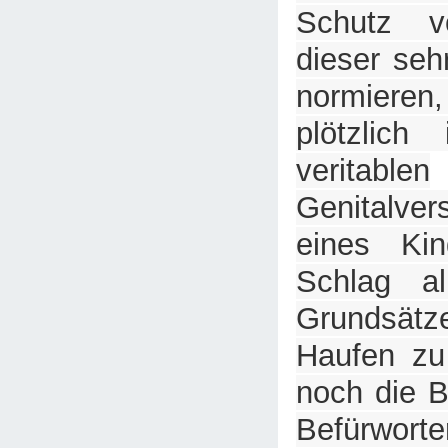
Schutz v
dieser seh
normier
plötzlich
veritablen
Genitalve
eines Ki
Schlag al
Grundsä
Haufen zu
noch die 
Befür