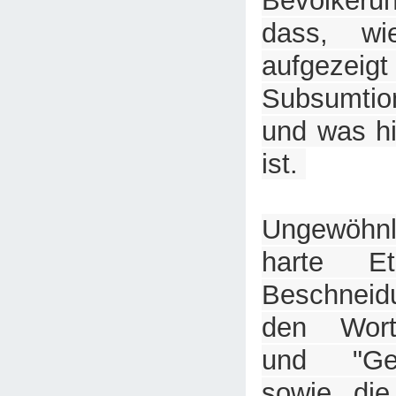
Bevölkeru
dass, wi
aufgezeig
Subsumtion
und was hi
ist.
Ungewöhnl
harte Eti
Beschneid
den Worte
und "Gew
sowie die 