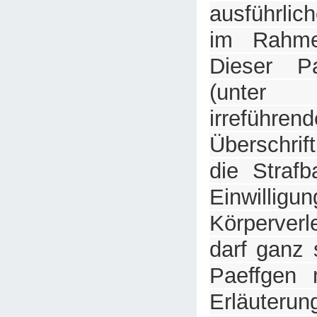
ausführlic
im Rahm
Dieser Pa
(unter
irreführe
Überschrif
die Strafb
Einwilligu
Körperver
darf ganz 
Paeffgen 
Erläut