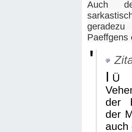
Auch der
sarkasti
geradezu 
Paeffgens e
Zita
I
Ü 
Vehe
der b
der M
auch 