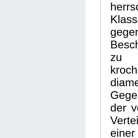
herr
Klass
gege
Besch
zu
kro
diame
Geg
der v
Verte
eine