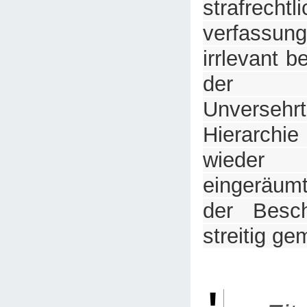
strafre
verfassung
irrlevant b
der kö
Unverseh
Hierarchie
wieder
eingeräumt
der Besch
streitig g