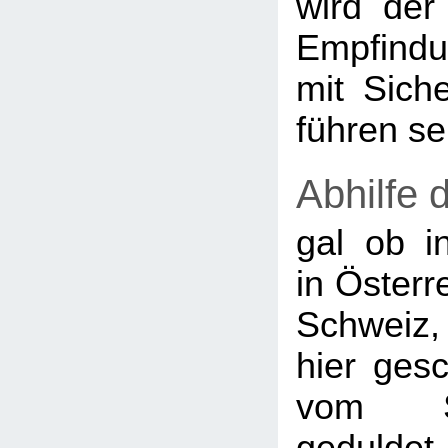
wird der
Empfindu
mit Siche
führen se
Abhilfe 
gal ob i
in Österr
Schweiz
hier gesc
vom S