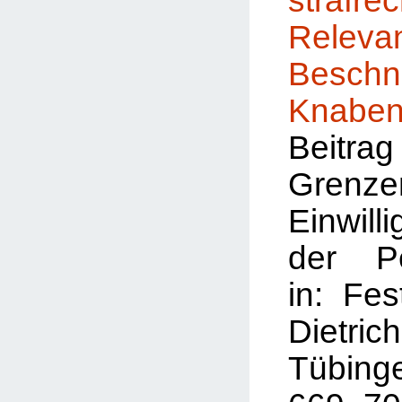
strafrec
Rele
Besch
Knabe
Beitr
Gre
Einwill
der Pe
in: Fest
Dietri
Tübin