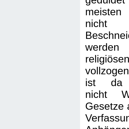
gedulde
meisten
nicht
Beschne
werde
religiö
vollzogen
ist da o
nicht W
Gesetze a
Verfa