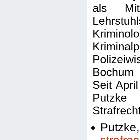
als Mit
Lehrs
Kriminolo
Krimina
Polizeiw
Bochum e
Seit Apri
Putzke 
Strafrech
Putzk