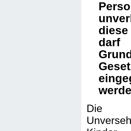
Per
unverl
dies
darf
Gru
Geset
einge
werde
Die k
Unverse