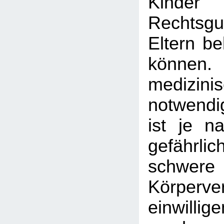
Kinde
Rechtsgut
Eltern be
könn
medizi
notwend
ist je n
gefähr
schwere
Körperve
einwilli