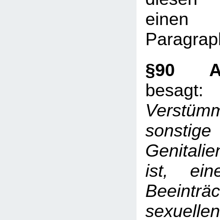
einen
Paragrap
§90 A
besagt
Verstüm
sonstige 
Genitalie
ist, ein
Beeintr
sexuell