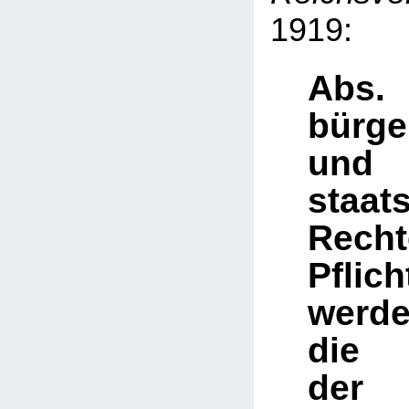
1919:
Abs
bürge
und
staat
Rec
Pflich
werd
die 
der