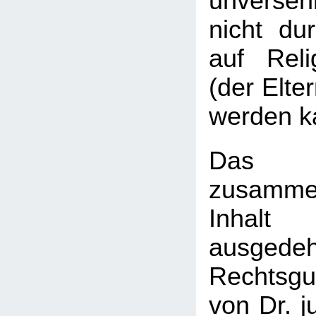
unverse
nicht du
auf Reli
(der Elte
werden k
Das 
zusamme
Inha
ausgedeh
Rechtsgu
von Dr. j