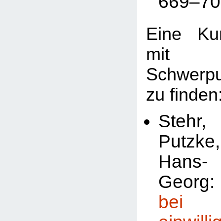
669–70
Eine Ku
mit me
Schwerpun
zu finden
Stehr,
Putzke,
Hans-
Geor
bei