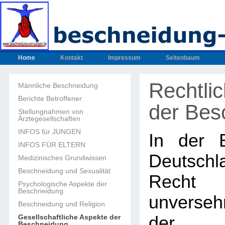
Home
Kontakt
Impressum
Seitenbaum
Rechtli
Männliche Beschneidung
Berichte Betroffener
der Bes
Stellungnahmen von
Ärztegesellschaften
INFOS für JUNGEN
In der B
INFOS FÜR ELTERN
Deutschl
Medizinisches Grundwissen
Beschneidung und Sexualität
Recht
Psychologische Aspekte der
Beschneidung
unverseh
Beschneidung und Religion
Gesellschaftliche Aspekte der
der V
Beschneidung