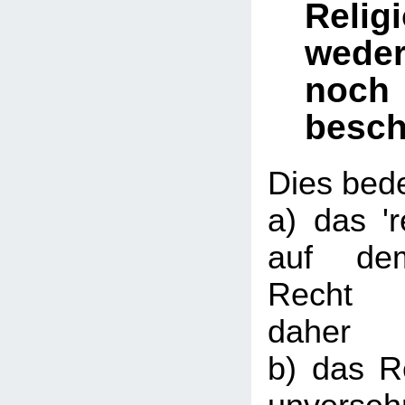
Religi
wede
noch
besch
Dies bede
a) das 'r
auf dem
Recht 
daher
b) das R