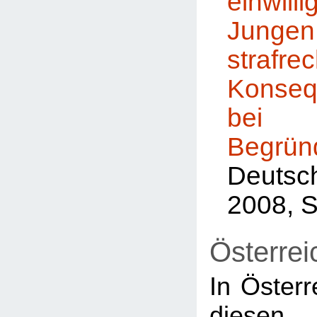
einwill
Jungen
strafrec
Konse
bei 
Begrün
Deutsc
2008, 
Österrei
In Österr
diesen