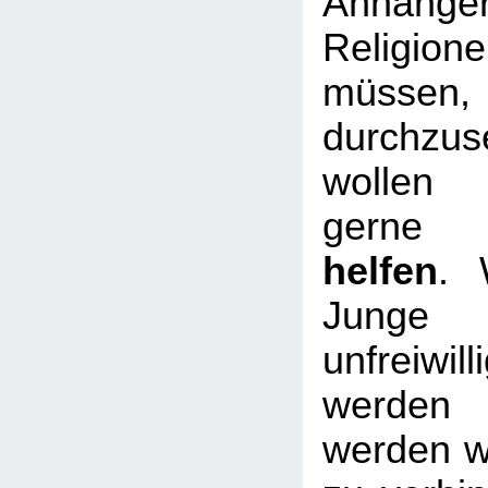
Anhän
Religi
müss
durchzu
wollen
gern
helfen
. 
Junge
unfreiwil
werden
werden wi