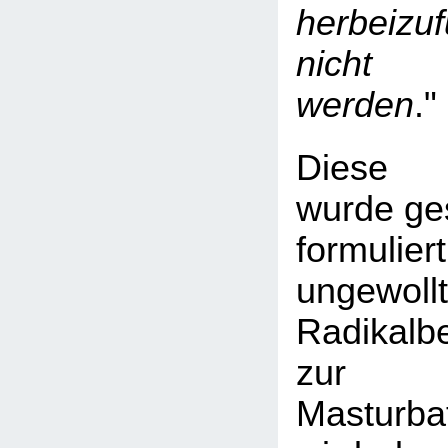
herbeiz
nicht e
werden
."
Diese 
wurde ge
formulie
ungewoll
Radikalb
zur
Masturba