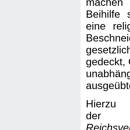
mache
Beihilfe 
eine reli
Beschn
gesetz
gedeckt, 
unabhän
ausgeübt
Hierzu 
d
Reichsve