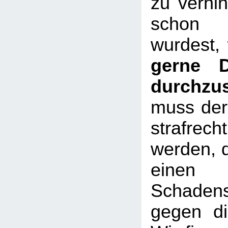
zu verhin
schon 
wurdest,
gerne D
durchzu
muss der 
strafrech
werden, 
einen
Schadens
gegen di