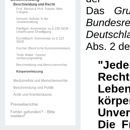
Beschneidung und Recht
Das
Gr
Prof. Merkel & Prof. Putzke: After
Cologne...
Isensee: Aufsatz in der
Bundesre
Juristenzeitung
Paeffgen: Kommentar zu § 228 StGB -
Deutschl
Unwirksame EInwilligung
Eschelbach: Kommentar zu § 223
StGB
Abs. 2 d
Fischer (Beck'sche Kurzkommentare)
Tonio Walter: Gesetz
verfassungswidrig
"Jede
Beschneidung und Menschenrechte
Körperverletzung
Rec
Medizinethik und Menschenrechte
Leb
Beschneidung und Politik
Ärzte und Krankenkasse
körpe
Presseberichte
Unver
Fehler gefunden? - Bitte
melden!
Die F