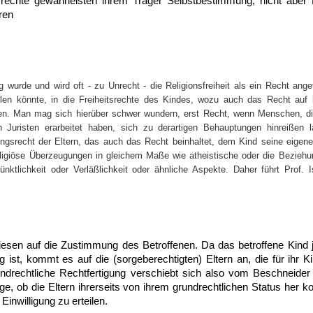
tsrechte gewährleisten ihrem Träger Selbstbestimmung, nicht ab
ren
urde und wird oft - zu Unrecht - die Religionsfreiheit als ein Recht angef
len könnte, in die Freiheitsrechte des Kindes, wozu auch das Recht auf k
rfen. Man mag sich hierüber schwer wundern, erst Recht, wenn Menschen, 
 Juristen erarbeitet haben, sich zu derartigen Behauptungen hinreißen l
ungsrecht der Eltern, das auch das Recht beinhaltet, dem Kind seine eigene
ligiöse Überzeugungen in gleichem Maße wie atheistische oder die Beziehun
nktlichkeit oder Verläßlichkeit oder ähnliche Aspekte. Daher führt Prof. I
iesen auf die Zustimmung des Betroffenen. Da das betroffene Kind j
ig ist, kommt es auf die (sorgeberechtigten) Eltern an, die für ihr Ki
rundrechtliche Rechtfertigung verschiebt sich also vom Beschneider
age, ob die Eltern ihrerseits von ihrem grundrechtlichen Status her k
inwilligung zu erteilen.