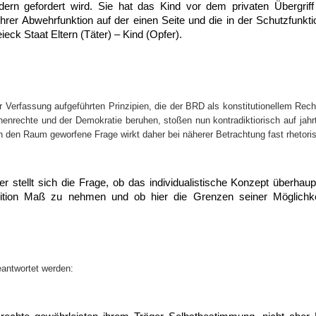
dern gefordert wird. Sie hat das Kind vor dem privaten Übergrif
ihrer Abwehrfunktion auf der einen Seite und die in der Schutzfunkt
eck Staat Eltern (Täter) – Kind (Opfer).
er Verfassung aufgeführten Prinzipien, die der BRD als konstitutionellem Rech
enrechte und der Demokratie beruhen, stoßen nun kontradiktiorisch auf jah
in den Raum geworfene Frage wirkt daher bei näherer Betrachtung fast rhetori
 stellt sich die Frage, ob das individualistische Konzept überhaup
adition Maß zu nehmen und ob hier die Grenzen seiner Möglichkei
eantwortet werden: