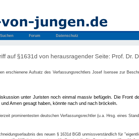
Suchen
Forum
Datenschutz
ff auf §1631d von herausragender Seite: Prof. Dr. Dr
ben erschienene Aufsatz des Verfassungsrechtlers Josef Isensee zur Beschn
iskussion unter Juristen noch einmal massiv befügeln. Die Front der
 und Amen gesagt haben, könnte nach und nach bröckeln.
r derzeit prominentesten deutschen Verfassungsrechtler (u.a. Hrsg. eines Sta
Beschneidungserlaubnis des neuen § 1631d BGB unmissverständlich für "eigentli