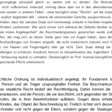
ungsvorgänge prinzipiell gleich zu werten und zu ahnden. Die Motiva
 nicht vollkommen irrelevant, vermag diese aber nur in den allerseltenste
onen wurden in anderen Fällen - etwa bezüglich eines "Rechts" auf die körp
en explizit begründen läßt - seitens der erkennenden Gerichte ausgeschlossen.
hoben, dass der säkulare Staat sich keineswegs unlauter in familiäre Angel
 Kindern sanktioniert. Wer auch immer sich während der Debatte darüber ech
vate innere Angelegenheit" der Beschneidungspraxis gesprochen wurde und
ifen, der mag sich an dieser Stelle ganz klar vor Augen halten, dass der
sshandlungen von Kindern eingreift, die nicht medizinisch indiziert noch fa
 von Haaren und Fingernägeln) oder gar nicht. Dem Staat obliegt die V
dlungen zu schützen; Ausdruck hiervon ist beispielsweise das Jugendamt.
Verfassung neutral zu verhalten. Diesbezüglich ist Prof. Isensee beizupflich
sprechende Pflicht unterstreicht.
chtliche Ordnung ist individualistisch angelegt. Ihr Fundament
 Person und als Träger ursprunghafter Freiheit. Die Beschränkung
das staatliche Recht bedarf der Rechtfertigung. Daher können die 
anlassen, und die Person, die sie durchführt, sich gegenüber der St
rufen, die in ihrer Abwehrfunktion aufleben. Gegen diese erheb
Kindes, das Objekt der Beschneidung ist. Freilich richtet sich dess
neider und nicht gegen die Eltern, sondern gegen die Staatsgewa