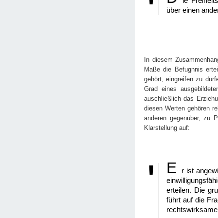
ie Freihei
über einen ande
In diesem Zusammenhang w
Maße die Befugnnis ertei
gehört, eingreifen zu dü
Grad eines ausgebildeten
auschließlich das Erzieh
diesen Werten gehören re
anderen gegenüber, zu Pü
Klarstellung auf:
E
r ist angew
einwilligungsfäh
erteilen. Die g
führt auf die Fr
rechtswirksame E