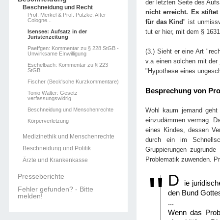
der letzten Seite des Aufs
Beschneidung und Recht
nicht erreicht. Es stif
Prof. Merkel & Prof. Putzke: After
Cologne...
für das Kind
" ist unmis
tut er hier, mit dem § 163
Isensee: Aufsatz in der
Juristenzeitung
Paeffgen: Kommentar zu § 228 StGB -
(3.) Sieht er eine Art "r
Unwirksame EInwilligung
v.a einen solchen mit de
Eschelbach: Kommentar zu § 223
StGB
"Hypothese eines ungeschr
Fischer (Beck'sche Kurzkommentare)
Besprechung von Prof
Tonio Walter: Gesetz
verfassungswidrig
Beschneidung und Menschenrechte
Wohl kaum jemand geht d
einzudämmen vermag. Das i
Körperverletzung
eines Kindes, dessen Ver
Medizinethik und Menschenrechte
durch ein im Schnells
Beschneidung und Politik
Gruppierungen zugrunde 
Problematik zuwenden. Pro
Ärzte und Krankenkasse
D
Presseberichte
ie juridisc
Fehler gefunden? - Bitte
den Bund Gotte
melden!
...
Wenn das Probl