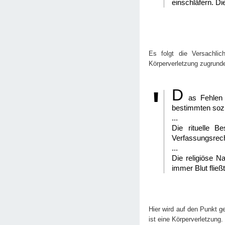
einschläfern. Di
Es folgt die Versachlic
Körperverletzung zugrund
D
as Fehlen 
bestimmten sozia
...
Die rituelle B
Verfassungsrech
...
Die religiöse N
immer Blut fließt
Hier wird auf den Punkt 
ist eine Körperverletzung