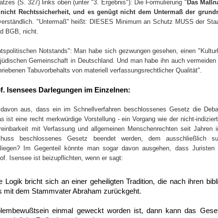
atzes (S. 327) links oben (unter "3. Ergebnis"): Die Formulierung "
Das Maßna
tet nicht Rechtssicherheit, und es genügt nicht dem Untermaß der grundr
sverständlich. "Untermaß" heißt: DIESES Minimum an Schutz MUSS der Staa
1d BGB, nicht.
echtspolitischen Notstands": Man habe sich gezwungen gesehen, einen "Kult
r jüdischen Gemeinschaft in Deutschland. Und man habe ihn auch vermeiden
iebenen Tabuvorbehalts von materiell verfassungsrechtlicher Qualität".
. Isensees Darlegungen im Einzelnen:
avon aus, dass ein im Schnellverfahren beschlossenes Gesetz die Deb
st eine recht merkwürdige Vorstellung - ein Vorgang wie der nicht-indizierte 
einbarkeit mit Verfassung und allgemeinen Menschenrechten seit Jahren in 
chuss beschlossenes Gesetz beendet werden, dem ausschließlich sub
liegen? Im Gegenteil könnte man sogar davon ausgehen, dass Juristen s
f. Isensee ist beizupflichten, wenn er sagt:
he Logik bricht sich an einer geheiligten Tradition, die nach ihren bi
s mit dem Stammvater Abraham zurückgeht.
embewußtsein einmal geweckt worden ist, dann kann das Geset