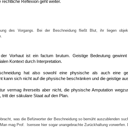
e rechtliche Reflexion geht weiter.
hung des Vorgangs. Bei der Beschneidung fließt Blut, ihr liegen obje
e.
der Vorhaut ist ein factum brutum. Geistige Bedeutung gewinnt
len Kontext durch Interpretation.
eschneidung hat also sowohl eine physische als auch eine ge
t kann sich nicht auf die physische beschränken und die geistige aus
atur vermag ihrerseits aber nicht, die physische Amputation wegzus
, tritt der säkulare Staat auf den Plan.
gebracht, was die Befürworter der Beschneidung so bemüht auszublenden such
. Man mag Prof. Isensee hier sogar unangebrachte Zurückhaltung vorwerfen. 