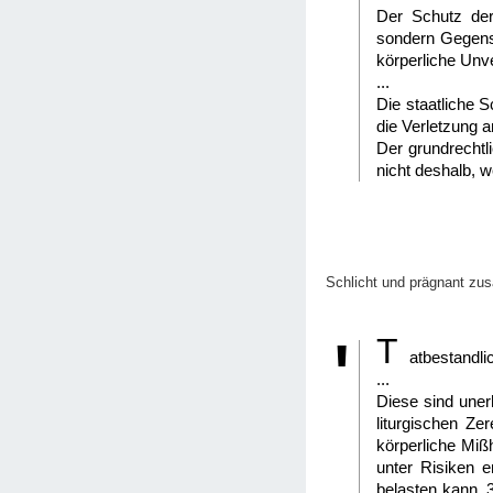
Der Schutz der 
sondern Gegenst
körperliche Unve
...
Die staatliche S
die Verletzung a
Der grundrechtli
nicht deshalb, w
Schlicht und prägnant zu
T
atbestandlic
...
Diese sind unerh
liturgischen Ze
körperliche Mißh
unter Risiken 
belasten kann. 