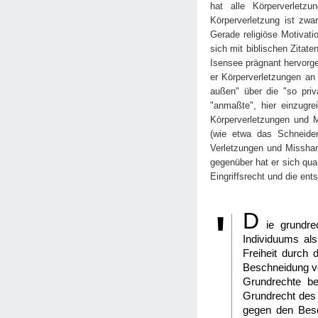
hat alle Körperverletz
Körperverletzung ist zwar
Gerade religiöse Motivati
sich mit biblischen Zitat
Isensee prägnant hervorge
er Körperverletzungen an
außen" über die "so pri
"anmaßte", hier einzugre
Körperverletzungen und Mi
(wie etwa das Schneiden
Verletzungen und Misshan
gegenüber hat er sich qua 
Eingriffsrecht und die ent
D
ie grundre
Individuums als
Freiheit durch 
Beschneidung ver
Grundrechte be
Grundrecht des 
gegen den Besch