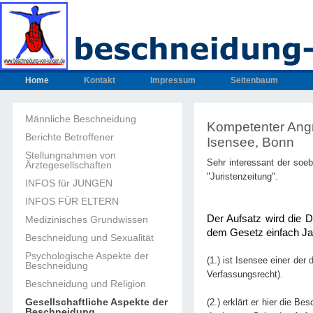
Home
Kontakt
Impressum
Seitenbaum
Männliche Beschneidung
Kompetenter Angri
Berichte Betroffener
Isensee, Bonn
Stellungnahmen von
Sehr interessant der soe
Ärztegesellschaften
"Juristenzeitung".
INFOS für JUNGEN
INFOS FÜR ELTERN
Der Aufsatz wird die D
Medizinisches Grundwissen
dem Gesetz einfach Ja
Beschneidung und Sexualität
Psychologische Aspekte der
(1.) ist Isensee einer de
Beschneidung
Verfassungsrecht).
Beschneidung und Religion
Gesellschaftliche Aspekte der
(2.) erklärt er hier die 
Beschneidung