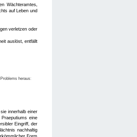
chen Wächteramtes,
chts auf Leben und
ngen verletzen oder
it auslöst, entfällt
 Problems heraus:
sie innerhalb einer
s Praeputiums eine
ibler Eingriff, der
ächtnis nachhaltig
herkömmlicher Form