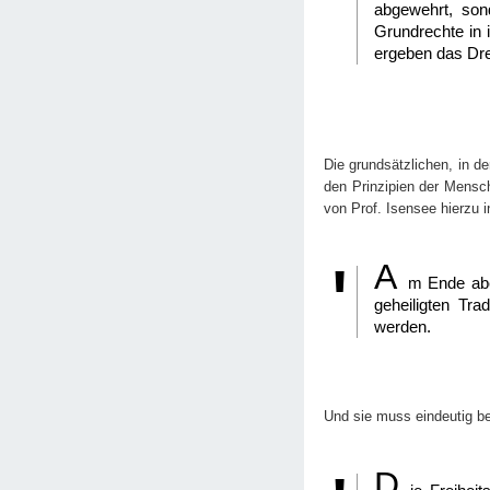
abgewehrt, son
Grundrechte in 
ergeben das Drei
Die grundsätzlichen, in d
den Prinzipien der Mensch
von Prof. Isensee hierzu 
A
m Ende aber
geheiligten Tr
werden.
Und sie muss eindeutig b
D