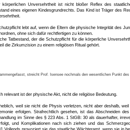
körperlichen Unversehrtheit ist nicht bloßer Reflex des staatli
and eines eigenen Kindesgrundrechts. Das Kind ist Träger des Re
rsehrtheit.
chutzpflicht lebt auf, wenn die Eltern die physische Integrität des Ju
nordnen, ohne sich dafür rechtfertigen zu können.
che Tatbestand, der die Schutzpflicht für die körperliche Unversehrthe
eil die Zirkumzision zu einem religiösen Ritual gehört.
sammengefasst, streicht Prof. Isensee nochmals den wesentlichen Punkt des
h relevant ist der physische Akt, nicht die religiöse Bedeutung.
eblich, weil sie nicht die Physis verletzen, nicht aber deshalb, weil 
remonie erfolgen. Strafrechtlich gesehen, ist das Abschneiden de
andlung im Sinne des § 223 Abs. 1 StGB: 30 als dauerhafter, irrevers
erfolgt, und Komplikationen nach sich ziehen und das Schmerzged
31 Vollends provoziert sie das staatliche Wächteramt, wenn sie in 