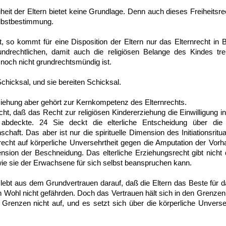
iheit der Eltern bietet keine Grundlage. Denn auch dieses Freiheitsrec
lbstbestimmung.
 so kommt für eine Disposition der Eltern nur das Elternrecht in B
ndrechtlichen, damit auch die religiösen Belange des Kindes tre
 noch nicht grundrechtsmündig ist.
Schicksal, und sie bereiten Schicksal.
rziehung aber gehört zur Kernkompetenz des Elternrechts.
cht, daß das Recht zur religiösen Kindererziehung die Einwilligung 
 abdeckte. 24 Sie deckt die elterliche Entscheidung über di
chaft. Das aber ist nur die spirituelle Dimension des Initiationsrit
echt auf körperliche Unversehrtheit gegen die Amputation der Vorha
sion der Beschneidung. Das elterliche Erziehungsrecht gibt nicht d
wie sie der Erwachsene für sich selbst beanspruchen kann.
 lebt aus dem Grundvertrauen darauf, daß die Eltern das Beste für 
in Wohl nicht gefährden. Doch das Vertrauen hält sich in den Grenze
Grenzen nicht auf, und es setzt sich über die körperliche Unverse