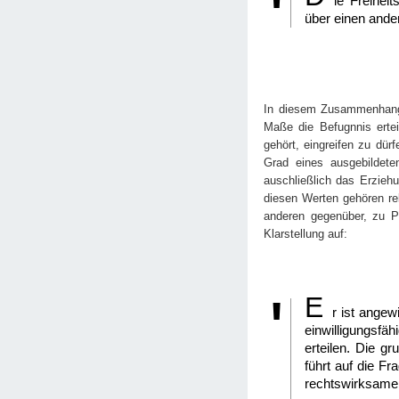
ie Freihei
über einen ande
In diesem Zusammenhang w
Maße die Befugnnis ertei
gehört, eingreifen zu dü
Grad eines ausgebildeten
auschließlich das Erzieh
diesen Werten gehören re
anderen gegenüber, zu Pü
Klarstellung auf:
E
r ist angew
einwilligungsfäh
erteilen. Die g
führt auf die Fr
rechtswirksame E