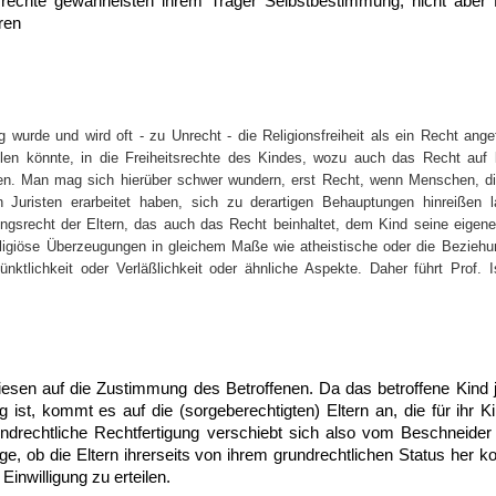
tsrechte gewährleisten ihrem Träger Selbstbestimmung, nicht ab
ren
urde und wird oft - zu Unrecht - die Religionsfreiheit als ein Recht angef
len könnte, in die Freiheitsrechte des Kindes, wozu auch das Recht auf k
rfen. Man mag sich hierüber schwer wundern, erst Recht, wenn Menschen, 
 Juristen erarbeitet haben, sich zu derartigen Behauptungen hinreißen l
ungsrecht der Eltern, das auch das Recht beinhaltet, dem Kind seine eigene
ligiöse Überzeugungen in gleichem Maße wie atheistische oder die Beziehun
nktlichkeit oder Verläßlichkeit oder ähnliche Aspekte. Daher führt Prof. I
iesen auf die Zustimmung des Betroffenen. Da das betroffene Kind j
ig ist, kommt es auf die (sorgeberechtigten) Eltern an, die für ihr Ki
rundrechtliche Rechtfertigung verschiebt sich also vom Beschneider
age, ob die Eltern ihrerseits von ihrem grundrechtlichen Status her k
inwilligung zu erteilen.