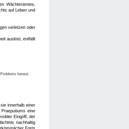
chen Wächteramtes,
chts auf Leben und
ngen verletzen oder
it auslöst, entfällt
 Problems heraus:
sie innerhalb einer
s Praeputiums eine
ibler Eingriff, der
ächtnis nachhaltig
herkömmlicher Form