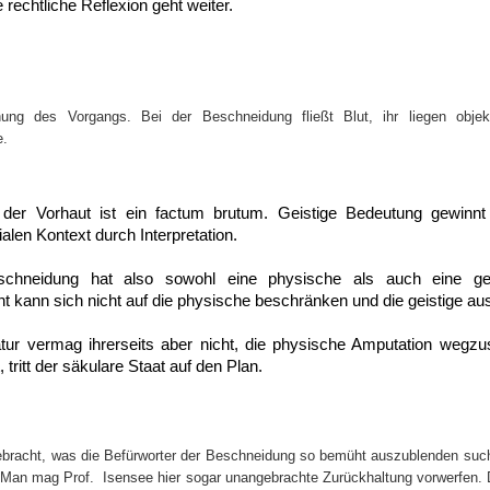
e rechtliche Reflexion geht weiter.
hung des Vorgangs. Bei der Beschneidung fließt Blut, ihr liegen obje
e.
der Vorhaut ist ein factum brutum. Geistige Bedeutung gewinnt
len Kontext durch Interpretation.
eschneidung hat also sowohl eine physische als auch eine ge
t kann sich nicht auf die physische beschränken und die geistige aus
atur vermag ihrerseits aber nicht, die physische Amputation wegzus
, tritt der säkulare Staat auf den Plan.
gebracht, was die Befürworter der Beschneidung so bemüht auszublenden such
. Man mag Prof. Isensee hier sogar unangebrachte Zurückhaltung vorwerfen. 