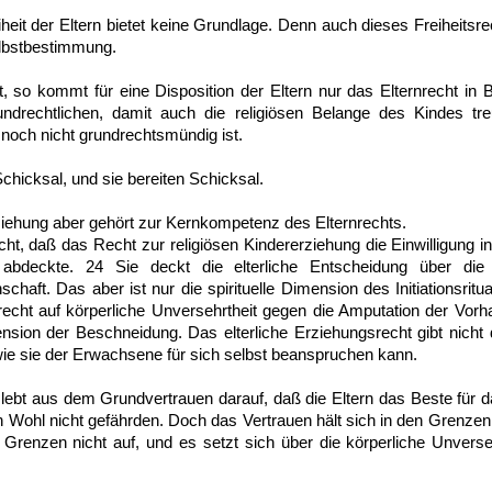
iheit der Eltern bietet keine Grundlage. Denn auch dieses Freiheitsrec
lbstbestimmung.
 so kommt für eine Disposition der Eltern nur das Elternrecht in B
ndrechtlichen, damit auch die religiösen Belange des Kindes tre
 noch nicht grundrechtsmündig ist.
Schicksal, und sie bereiten Schicksal.
rziehung aber gehört zur Kernkompetenz des Elternrechts.
cht, daß das Recht zur religiösen Kindererziehung die Einwilligung 
 abdeckte. 24 Sie deckt die elterliche Entscheidung über di
chaft. Das aber ist nur die spirituelle Dimension des Initiationsrit
echt auf körperliche Unversehrtheit gegen die Amputation der Vorha
sion der Beschneidung. Das elterliche Erziehungsrecht gibt nicht d
wie sie der Erwachsene für sich selbst beanspruchen kann.
 lebt aus dem Grundvertrauen darauf, daß die Eltern das Beste für 
in Wohl nicht gefährden. Doch das Vertrauen hält sich in den Grenze
Grenzen nicht auf, und es setzt sich über die körperliche Unverse