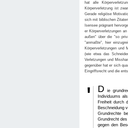
hat alle Körperverletz
Körperverletzung ist zwar
Gerade religiöse Motivati
sich mit biblischen Zitat
Isensee prägnant hervorge
er Körperverletzungen an
außen" über die "so pri
"anmaßte", hier einzugre
Körperverletzungen und Mi
(wie etwa das Schneiden
Verletzungen und Misshan
gegenüber hat er sich qua 
Eingriffsrecht und die ent
D
ie grundre
Individuums als
Freiheit durch 
Beschneidung ver
Grundrechte be
Grundrecht des 
gegen den Besch