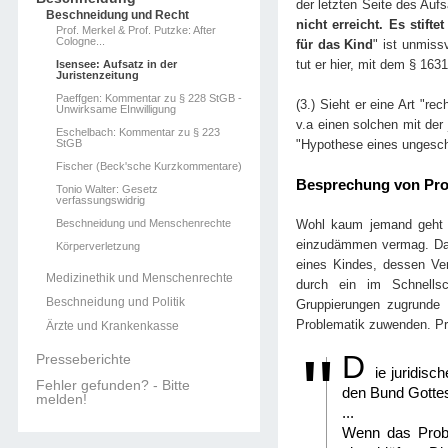
der letzten Seite des Aufs
Beschneidung und Recht
nicht erreicht. Es stif
Prof. Merkel & Prof. Putzke: After
Cologne...
für das Kind
" ist unmis
tut er hier, mit dem § 163
Isensee: Aufsatz in der
Juristenzeitung
Paeffgen: Kommentar zu § 228 StGB -
(3.) Sieht er eine Art "r
Unwirksame EInwilligung
v.a einen solchen mit de
Eschelbach: Kommentar zu § 223
StGB
"Hypothese eines ungeschr
Fischer (Beck'sche Kurzkommentare)
Besprechung von Prof
Tonio Walter: Gesetz
verfassungswidrig
Beschneidung und Menschenrechte
Wohl kaum jemand geht d
einzudämmen vermag. Das i
Körperverletzung
eines Kindes, dessen Ver
Medizinethik und Menschenrechte
durch ein im Schnells
Beschneidung und Politik
Gruppierungen zugrunde 
Problematik zuwenden. Pro
Ärzte und Krankenkasse
D
Presseberichte
ie juridisc
Fehler gefunden? - Bitte
den Bund Gotte
melden!
...
Wenn das Probl