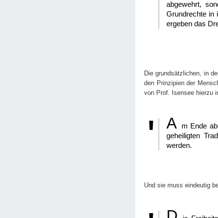
abgewehrt, son
Grundrechte in 
ergeben das Drei
Die grundsätzlichen, in d
den Prinzipien der Mensch
von Prof. Isensee hierzu 
A
m Ende aber
geheiligten Tr
werden.
Und sie muss eindeutig b
D