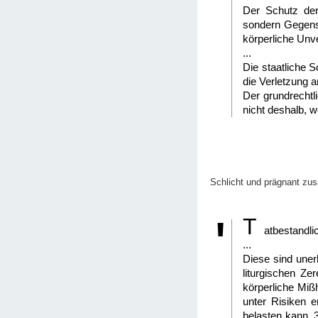
Der Schutz der 
sondern Gegenst
körperliche Unve
...
Die staatliche S
die Verletzung a
Der grundrechtli
nicht deshalb, w
Schlicht und prägnant zu
T
atbestandlic
...
Diese sind unerh
liturgischen Ze
körperliche Mißh
unter Risiken 
belasten kann. 