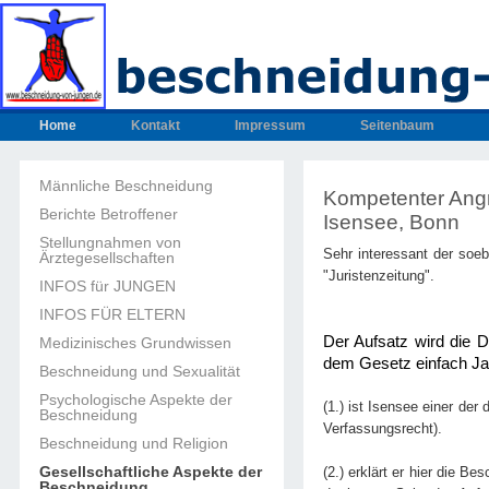
Home
Kontakt
Impressum
Seitenbaum
Männliche Beschneidung
Kompetenter Angri
Berichte Betroffener
Isensee, Bonn
Stellungnahmen von
Sehr interessant der soe
Ärztegesellschaften
"Juristenzeitung".
INFOS für JUNGEN
INFOS FÜR ELTERN
Der Aufsatz wird die D
Medizinisches Grundwissen
dem Gesetz einfach Ja
Beschneidung und Sexualität
Psychologische Aspekte der
(1.) ist Isensee einer de
Beschneidung
Verfassungsrecht).
Beschneidung und Religion
Gesellschaftliche Aspekte der
(2.) erklärt er hier die 
Beschneidung