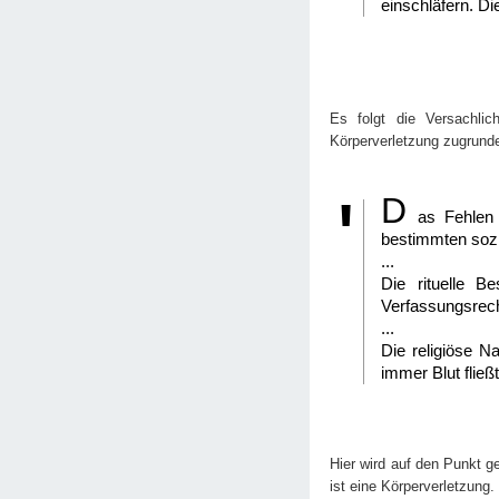
einschläfern. Di
Es folgt die Versachlic
Körperverletzung zugrund
D
as Fehlen 
bestimmten sozia
...
Die rituelle B
Verfassungsrech
...
Die religiöse N
immer Blut fließt
Hier wird auf den Punkt 
ist eine Körperverletzung