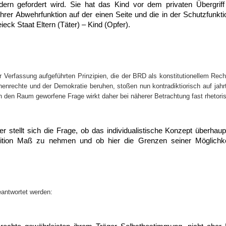
dern gefordert wird. Sie hat das Kind vor dem privaten Übergrif
ihrer Abwehrfunktion auf der einen Seite und die in der Schutzfunkt
eck Staat Eltern (Täter) – Kind (Opfer).
er Verfassung aufgeführten Prinzipien, die der BRD als konstitutionellem Rech
enrechte und der Demokratie beruhen, stoßen nun kontradiktiorisch auf jah
in den Raum geworfene Frage wirkt daher bei näherer Betrachtung fast rhetori
 stellt sich die Frage, ob das individualistische Konzept überhaup
adition Maß zu nehmen und ob hier die Grenzen seiner Möglichkei
eantwortet werden: