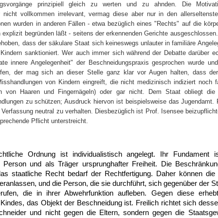
ungsvorgänge prinzipiell gleich zu werten und zu ahnden. Die Motiva
 nicht vollkommen irrelevant, vermag diese aber nur in den allerseltenste
onen wurden in anderen Fällen - etwa bezüglich eines "Rechts" auf die körp
en explizit begründen läßt - seitens der erkennenden Gerichte ausgeschlossen.
hoben, dass der säkulare Staat sich keineswegs unlauter in familiäre Angel
 Kindern sanktioniert. Wer auch immer sich während der Debatte darüber ech
vate innere Angelegenheit" der Beschneidungspraxis gesprochen wurde und
ifen, der mag sich an dieser Stelle ganz klar vor Augen halten, dass der
sshandlungen von Kindern eingreift, die nicht medizinisch indiziert noch fa
 von Haaren und Fingernägeln) oder gar nicht. Dem Staat obliegt die V
dlungen zu schützen; Ausdruck hiervon ist beispielsweise das Jugendamt.
Verfassung neutral zu verhalten. Diesbezüglich ist Prof. Isensee beizupflich
sprechende Pflicht unterstreicht.
chtliche Ordnung ist individualistisch angelegt. Ihr Fundament
 Person und als Träger ursprunghafter Freiheit. Die Beschränkung
das staatliche Recht bedarf der Rechtfertigung. Daher können die 
anlassen, und die Person, die sie durchführt, sich gegenüber der St
rufen, die in ihrer Abwehrfunktion aufleben. Gegen diese erheb
Kindes, das Objekt der Beschneidung ist. Freilich richtet sich dess
neider und nicht gegen die Eltern, sondern gegen die Staatsgewa