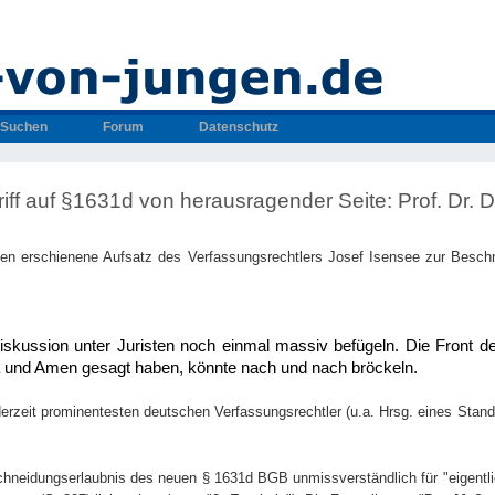
Suchen
Forum
Datenschutz
ff auf §1631d von herausragender Seite: Prof. Dr. Dr
ben erschienene Aufsatz des Verfassungsrechtlers Josef Isensee zur Beschn
iskussion unter Juristen noch einmal massiv befügeln. Die Front der
 und Amen gesagt haben, könnte nach und nach bröckeln.
r derzeit prominentesten deutschen Verfassungsrechtler (u.a. Hrsg. eines Sta
Beschneidungserlaubnis des neuen § 1631d BGB unmissverständlich für "eigentli