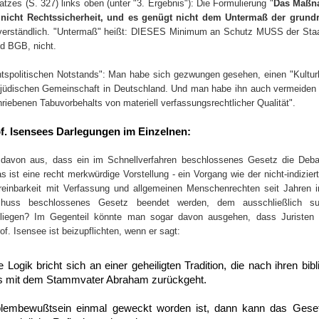
atzes (S. 327) links oben (unter "3. Ergebnis"): Die Formulierung "
Das Maßna
tet nicht Rechtssicherheit, und es genügt nicht dem Untermaß der grundr
sverständlich. "Untermaß" heißt: DIESES Minimum an Schutz MUSS der Staa
1d BGB, nicht.
echtspolitischen Notstands": Man habe sich gezwungen gesehen, einen "Kult
r jüdischen Gemeinschaft in Deutschland. Und man habe ihn auch vermeiden
iebenen Tabuvorbehalts von materiell verfassungsrechtlicher Qualität".
. Isensees Darlegungen im Einzelnen:
avon aus, dass ein im Schnellverfahren beschlossenes Gesetz die Deb
st eine recht merkwürdige Vorstellung - ein Vorgang wie der nicht-indizierte 
einbarkeit mit Verfassung und allgemeinen Menschenrechten seit Jahren in 
chuss beschlossenes Gesetz beendet werden, dem ausschließlich sub
liegen? Im Gegenteil könnte man sogar davon ausgehen, dass Juristen s
f. Isensee ist beizupflichten, wenn er sagt:
he Logik bricht sich an einer geheiligten Tradition, die nach ihren bi
s mit dem Stammvater Abraham zurückgeht.
embewußtsein einmal geweckt worden ist, dann kann das Geset