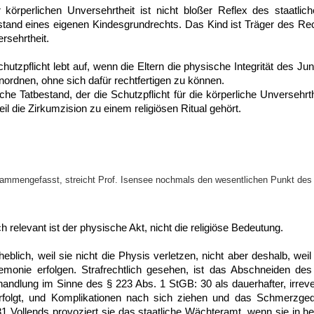
körperlichen Unversehrtheit ist nicht bloßer Reflex des staatli
and eines eigenen Kindesgrundrechts. Das Kind ist Träger des Re
rsehrtheit.
chutzpflicht lebt auf, wenn die Eltern die physische Integrität des Ju
nordnen, ohne sich dafür rechtfertigen zu können.
che Tatbestand, der die Schutzpflicht für die körperliche Unversehrthe
eil die Zirkumzision zu einem religiösen Ritual gehört.
sammengefasst, streicht Prof. Isensee nochmals den wesentlichen Punkt des
h relevant ist der physische Akt, nicht die religiöse Bedeutung.
eblich, weil sie nicht die Physis verletzen, nicht aber deshalb, weil 
remonie erfolgen. Strafrechtlich gesehen, ist das Abschneiden de
andlung im Sinne des § 223 Abs. 1 StGB: 30 als dauerhafter, irrevers
erfolgt, und Komplikationen nach sich ziehen und das Schmerzged
31 Vollends provoziert sie das staatliche Wächteramt, wenn sie in 