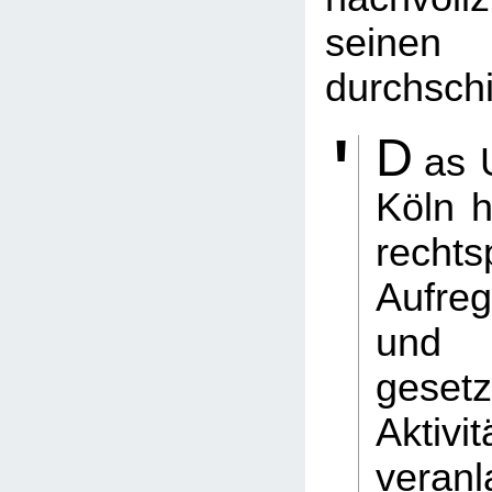
seinen 
durchsch
D
as 
Köln h
rechts
Aufre
und
gesetz
Aktivit
vera