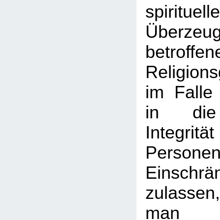
spirituell
Überzeu
betroffen
Religion
im Falle 
in die 
Integri
Pers
Einschrä
zulasse
man n