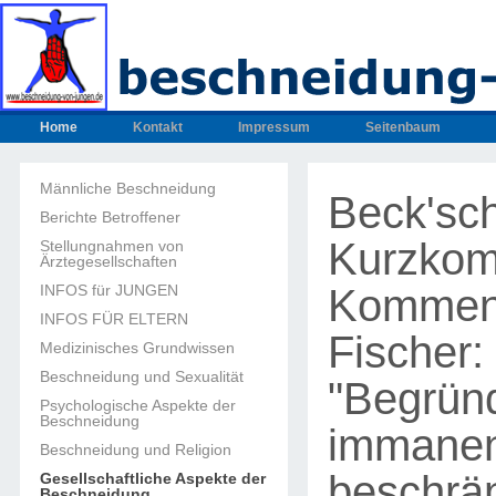
Home
Kontakt
Impressum
Seitenbaum
Männliche Beschneidung
Beck'sc
Berichte Betroffener
Kurzkom
Stellungnahmen von
Ärztegesellschaften
Komment
INFOS für JUNGEN
INFOS FÜR ELTERN
Fischer:
Medizinisches Grundwissen
Beschneidung und Sexualität
"Begründ
Psychologische Aspekte der
Beschneidung
immane
Beschneidung und Religion
beschrän
Gesellschaftliche Aspekte der
Beschneidung