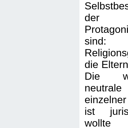
Selbstbe
der e
Protagon
sin
Religion
die Elter
Die wel
neutral
einzelne
ist juris
wollt