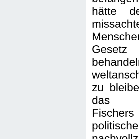
hätte d
missac
Mensch
Gesetz
behandel
weltansch
zu bleibe
das Un
Fische
politisch
nachvollz