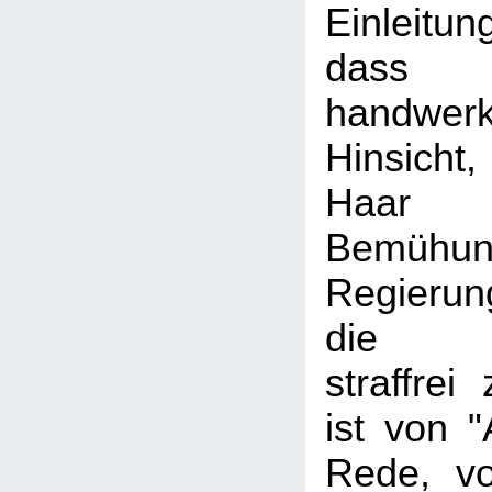
Einleitun
dass F
handwerk
Hinsich
Haar
Bemüh
Regierun
die Be
straffrei
ist von "
Rede, von