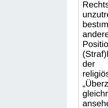
Rechts
unzutr
best
ander
Posi
(Stra
der i
religi
„Über
gleich
ansehe