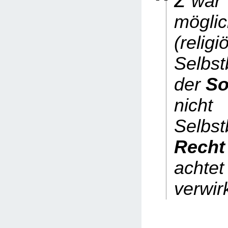
war
möglic
(religi
Selbs
der
So
nich
Selbs
Rech
achte
verwirk