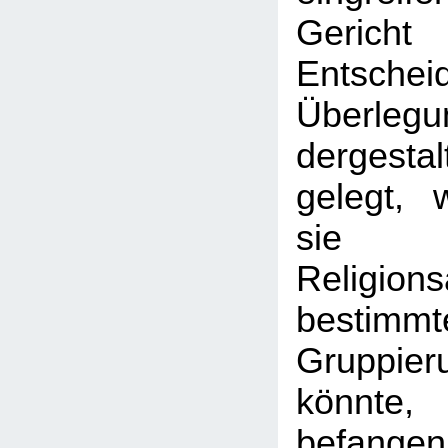
Geric
Entschei
Überlegu
dergest
gelegt, 
sie 
Religion
bestimmt
Gruppie
könnte,
befange