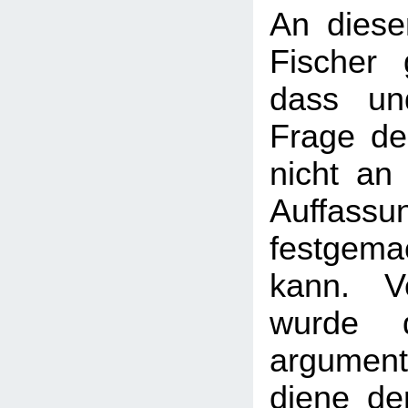
An diese
Fischer 
dass un
Frage de
nicht an 
Auffassun
festgem
kann. Ve
wurde d
argumenti
diene de