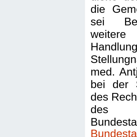
die Geme
sei Be
weiter
Handlun
Stellung
med. Ant
bei der 
des Rech
des
Bundest
Bundesta