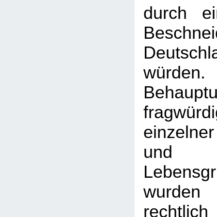
durch e
Besch
Deutschl
würde
Behauptu
fragwürd
einzeln
und
Lebensgr
wurden
rechtli