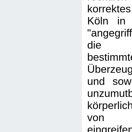
korrektes
Köln in
"angegrif
die A
bestimmt
Überzeu
und sowe
unzumu
körperli
von Min
eingreif