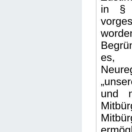
in §
vorge
word
Begrü
es
Neure
„unser
und m
Mitbür
Mitbür
ermögl