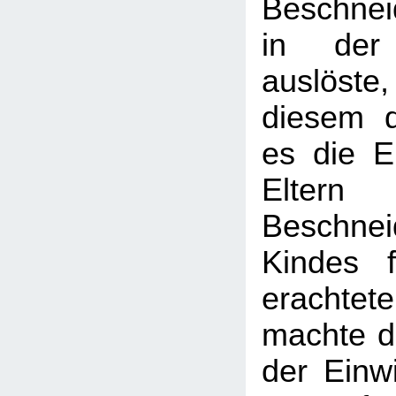
Beschnei
in der 
auslöst
diesem d
es die Ei
Elter
Beschn
Kindes 
erachtet
machte d
der Einwi