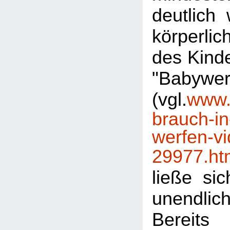
deutlich 
körperli
des Kinde
"Babywer
(vgl.
www.s
brauch-in
werfen-vi
29977.ht
ließe sic
unendlich
Bereit