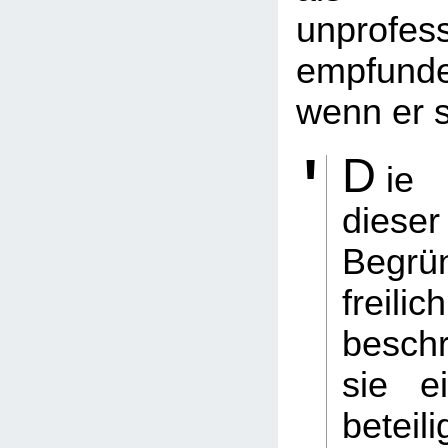
unprofess
empfund
wenn er s
D
ie
dieser
Begrü
freil
besch
sie ei
beteili