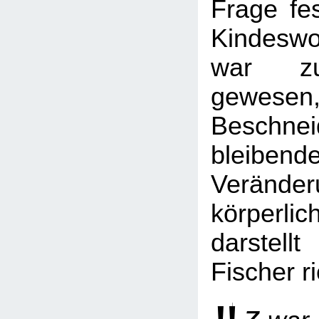
Frage fe
Kindeswo
war zu
gewese
Beschn
bleibende
Verän
körperlic
darstel
Fischer ri
z