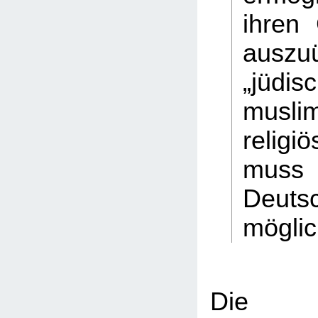
ihren 
auszu
„jüd
musli
relig
muss 
Deuts
möglic
Die ha