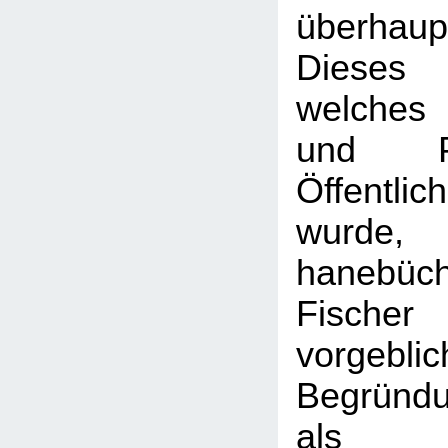
überhaupt
Dieses
welches 
und P
Öffentlic
wurde
hanebü
Fischer
vorgeblic
Begründu
als