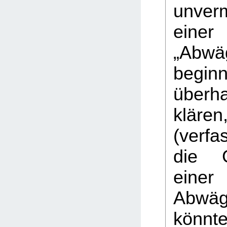
unver
einer
„Abwä
begi
über
kläre
(verf
die G
eine
Abwä
könnte