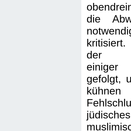
obendrei
die Abw
notwen
kritisier
der Ar
einige
gefolgt,
kühnen
Fehlsc
jüdis
muslimi