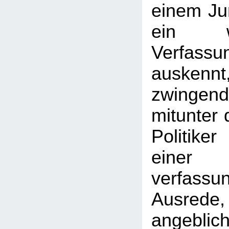
einem Jur
ein w
Verfassu
auske
zwingen
mitunter 
Politike
ein
verfassun
Ausrede,
angeblic