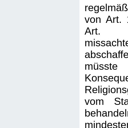
regelmäß
von Art.
Art.
missach
absch
müsst
Konsequ
Religion
vom Sta
behan
mindest