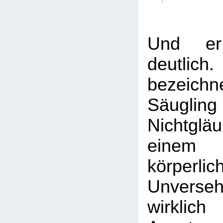
Und er
deutlic
bezeic
Säug
Nichtgl
einem
körperlic
Unverse
wirklich