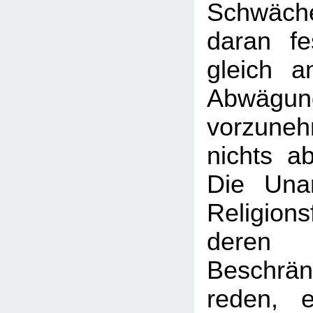
Schwäc
daran f
gleich a
Abwägun
vorzune
nichts a
Die Una
Religion
deren 
Besch
reden, e