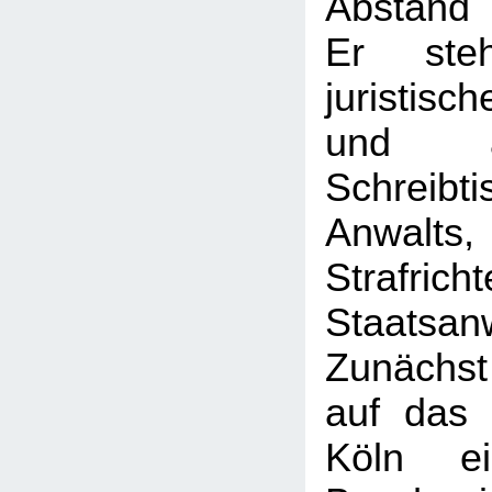
Abstand 
Er ste
juristisc
und a
Schreib
Anwal
Strafrich
Staatsan
Zunächst
auf das 
Köln e