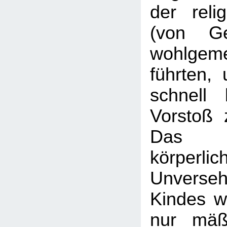
der relig
(von Ge
wohlgeme
führten, 
schnell 
Vorstoß 
Das R
körperlic
Unverse
Kindes w
nur mäß