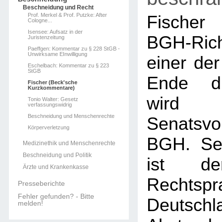
Beschneidung und Recht
Prof. Merkel & Prof. Putzke: After
Fischer 
Cologne...
Isensee: Aufsatz in der
BGH-Rich
Juristenzeitung
Paeffgen: Kommentar zu § 228 StGB -
Unwirksame EInwilligung
einer der
Eschelbach: Kommentar zu § 223
StGB
Ende di
Fischer (Beck'sche
Kurzkommentare)
wi
Tonio Walter: Gesetz
verfassungswidrig
Beschneidung und Menschenrechte
Senatsvo
Körperverletzung
BGH. Se
Medizinethik und Menschenrechte
Beschneidung und Politik
ist d
Ärzte und Krankenkasse
Recht
Presseberichte
Fehler gefunden? - Bitte
Deuts
melden!