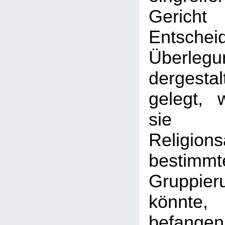
Geric
Entschei
Überlegu
dergest
gelegt, 
sie 
Religion
bestimmt
Gruppie
könnte,
befange