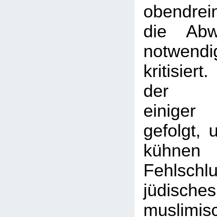
obendrei
die Abw
notwen
kritisier
der Ar
einige
gefolgt,
kühnen
Fehlsc
jüdis
muslimi