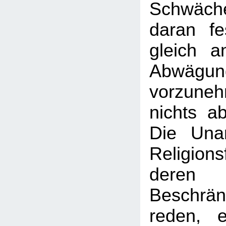
Schwäc
daran f
gleich a
Abwägun
vorzune
nichts a
Die Una
Religion
deren 
Besch
reden, e