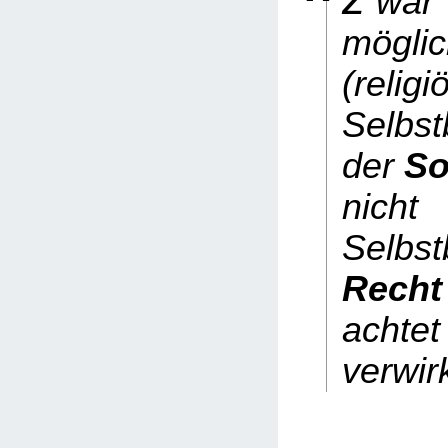
war
möglic
(religi
Selbs
der
So
nich
Selbs
Rech
achte
verwirk