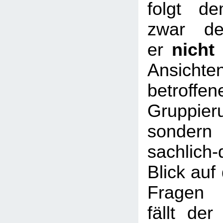
folgt d
zwar de
er
nicht
Ansic
betroffen
Gruppier
sondern 
sachlich-
Blick auf 
Fragen w
fällt der