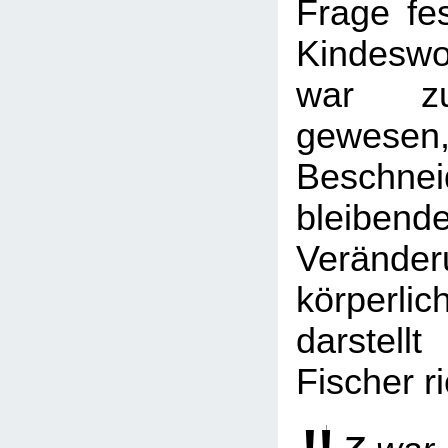
Frage fe
Kindeswo
war zu
gewese
Beschn
bleibende
Verän
körperlic
darstel
Fischer ri
z