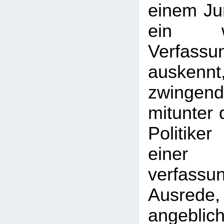
einem Jur
ein w
Verfassu
auske
zwingen
mitunter 
Politike
ein
verfassun
Ausrede,
angeblic