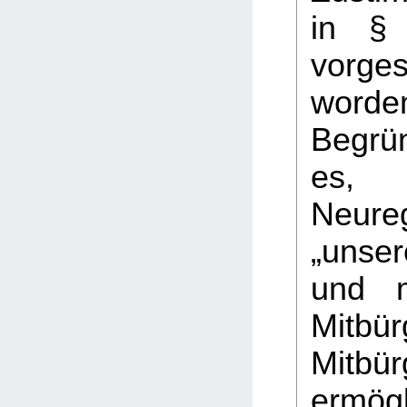
in §
vorge
word
Begrü
es
Neure
„unser
und m
Mitbür
Mitbür
ermögl