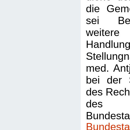
die Geme
sei Be
weiter
Handlun
Stellung
med. Ant
bei der 
des Rech
des
Bundest
Bundesta