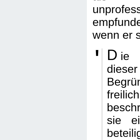
unprofess
empfund
wenn er s
D
ie
dieser
Begrü
freil
besch
sie ei
beteili