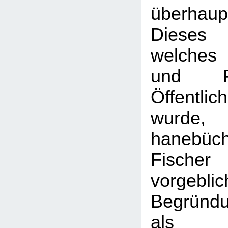
überhaupt
Dieses
welches 
und P
Öffentlic
wurde
hanebü
Fischer
vorgeblic
Begründu
als