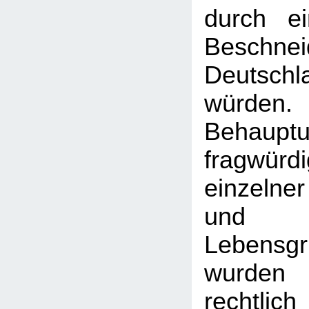
durch e
Besch
Deutschl
würde
Behauptu
fragwürd
einzeln
und
Lebensgr
wurden
rechtli