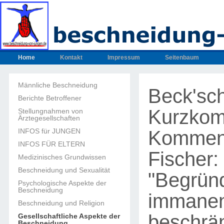
Home
Kontakt
Impressum
Seitenbaum
Männliche Beschneidung
Beck'sc
Berichte Betroffener
Kurzkom
Stellungnahmen von
Ärztegesellschaften
Komment
INFOS für JUNGEN
INFOS FÜR ELTERN
Fischer:
Medizinisches Grundwissen
Beschneidung und Sexualität
"Begründ
Psychologische Aspekte der
Beschneidung
immane
Beschneidung und Religion
beschrän
Gesellschaftliche Aspekte der
Beschneidung