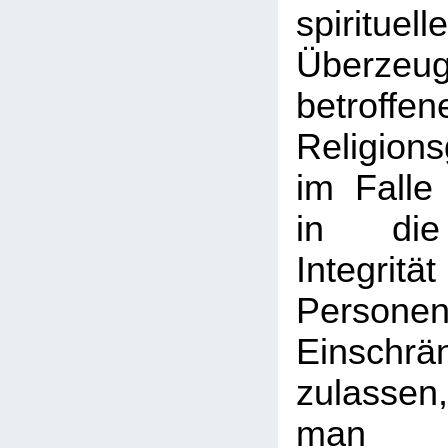
spirituell
Überzeu
betroffen
Religion
im Falle 
in die 
Integri
Pers
Einschrä
zulasse
man n