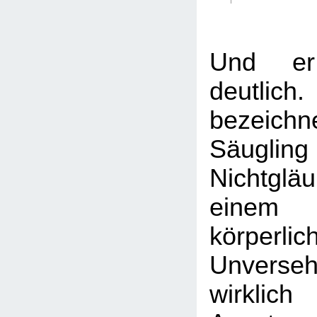
Und er
deutlic
bezeic
Säug
Nichtgl
einem
körperlic
Unverse
wirklich