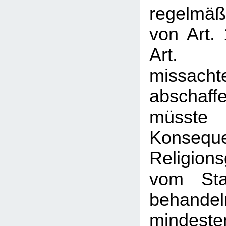
regelmäß
von Art.
Art.
missach
absch
müsst
Konsequ
Religion
vom Sta
behan
mindest