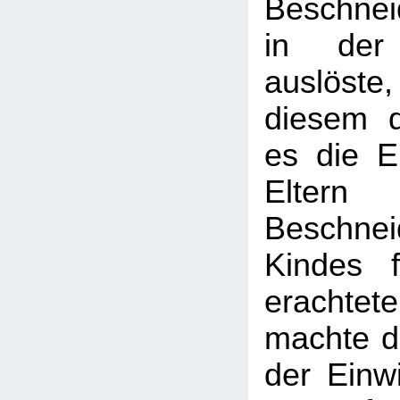
Beschnei
in der 
auslöst
diesem d
es die Ei
Elter
Beschn
Kindes 
erachtet
machte d
der Einwi