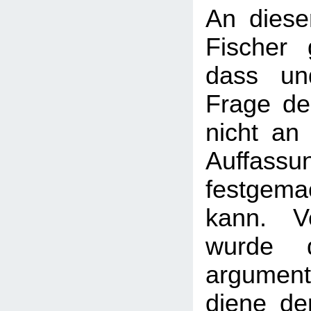
An diese
Fischer 
dass un
Frage de
nicht an 
Auffassun
festgem
kann. Ve
wurde d
argumenti
diene de