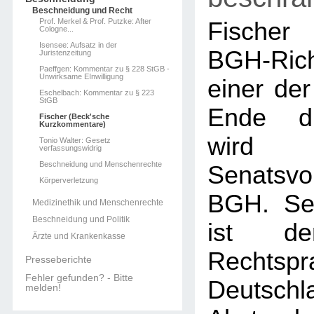
Beschneidung und Recht
Prof. Merkel & Prof. Putzke: After
Fischer 
Cologne...
Isensee: Aufsatz in der
BGH-Rich
Juristenzeitung
Paeffgen: Kommentar zu § 228 StGB -
Unwirksame EInwilligung
einer der
Eschelbach: Kommentar zu § 223
StGB
Ende di
Fischer (Beck'sche
Kurzkommentare)
wi
Tonio Walter: Gesetz
verfassungswidrig
Beschneidung und Menschenrechte
Senatsvo
Körperverletzung
BGH. Se
Medizinethik und Menschenrechte
Beschneidung und Politik
ist d
Ärzte und Krankenkasse
Recht
Presseberichte
Fehler gefunden? - Bitte
Deuts
melden!