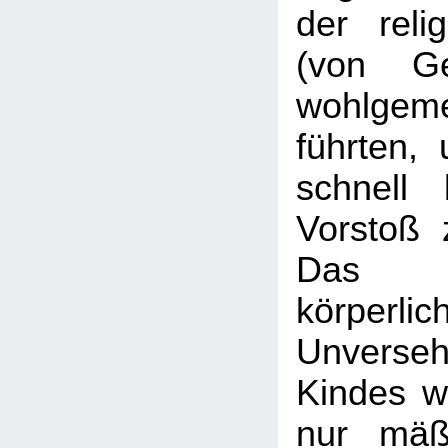
der relig
(von Ge
wohlgeme
führten, 
schnell 
Vorstoß 
Das R
körperlic
Unverse
Kindes w
nur mäß