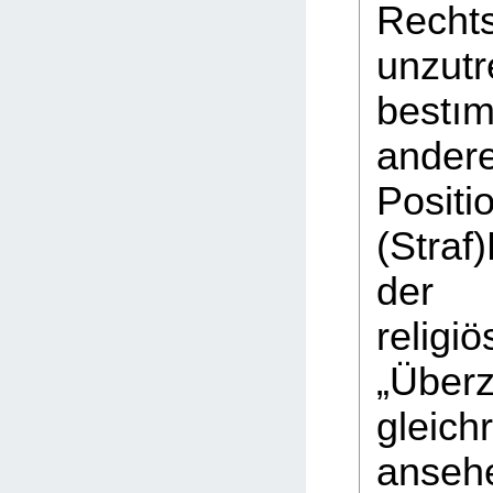
Rechts
unzutr
best
ander
Posi
(Stra
der i
religi
„Über
gleich
ansehe