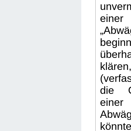
unver
einer
„Abwä
begi
über
kläre
(verf
die G
eine
Abwä
könnte