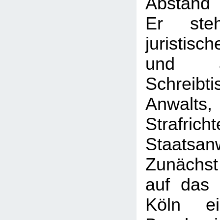
Abstand 
Er ste
juristisc
und a
Schreib
Anwal
Strafrich
Staatsan
Zunächst
auf das 
Köln e