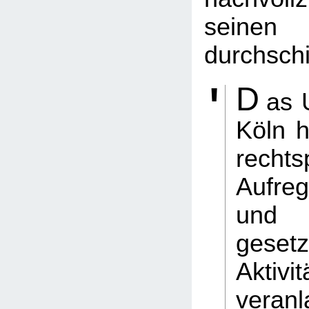
seinen 
durchsch
D
as 
Köln h
rechts
Aufre
und
gesetz
Aktivit
vera