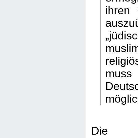
ihren 
auszu
„jüd
musli
relig
muss 
Deuts
möglic
Die ha