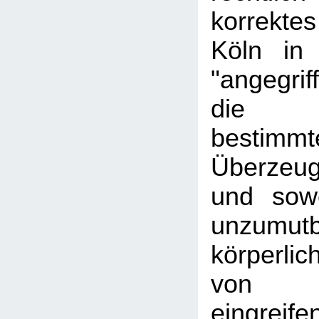
korrektes
Köln in
"angegrif
die A
bestimmt
Überzeu
und sowe
unzumu
körperli
von Min
eingreif