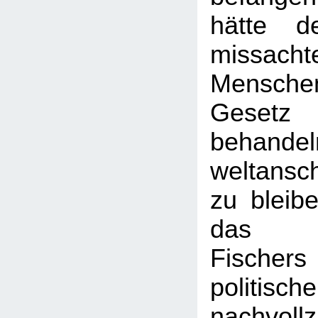
hätte d
missac
Mensch
Gesetz
behandel
weltansch
zu bleibe
das Un
Fische
politisch
nachvollz