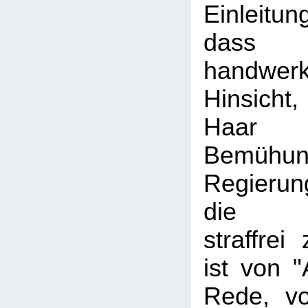
Einleitun
dass F
handwerk
Hinsich
Haar
Bemüh
Regierun
die Be
straffrei
ist von "
Rede, von