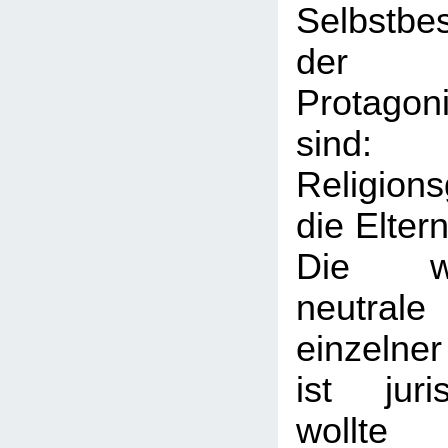
Selbstbe
der e
Protagon
sin
Religion
die Elter
Die wel
neutral
einzelne
ist juris
wollt