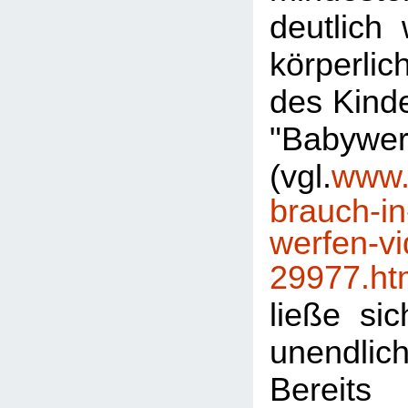
deutlich 
körperli
des Kinde
"Babywer
(vgl.
www.s
brauch-in
werfen-vi
29977.ht
ließe sic
unendlich
Bereit