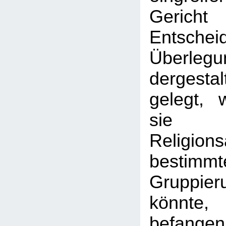
Geric
Entschei
Überlegu
dergest
gelegt, 
sie 
Religion
bestimmt
Gruppie
könnte,
befange