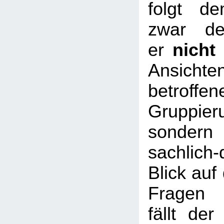
folgt d
zwar de
er
nicht
Ansic
betroffen
Gruppier
sondern 
sachlich-
Blick auf 
Fragen w
fällt der