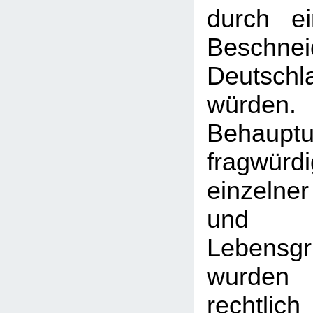
durch e
Besch
Deutschl
würde
Behauptu
fragwürd
einzeln
und
Lebensgr
wurden
rechtli