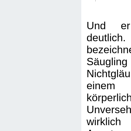
Und er
deutlic
bezeic
Säug
Nichtgl
einem
körperlic
Unverse
wirklich