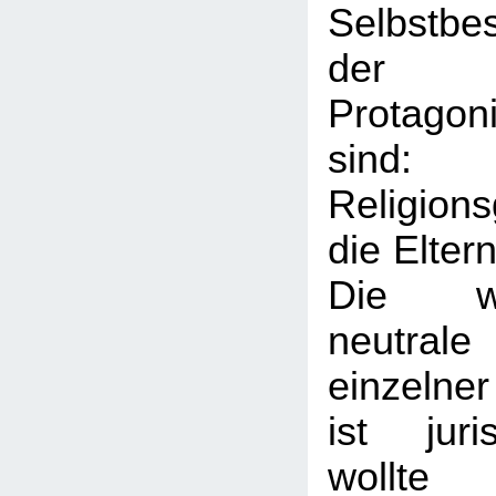
Selbstbe
der e
Protagon
sin
Religion
die Elter
Die wel
neutral
einzelne
ist juris
wollt