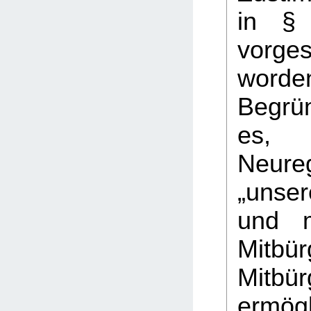
in §
vorge
word
Begrü
es
Neure
„unser
und m
Mitbür
Mitbür
ermögl