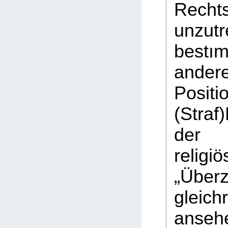
Rechts
unzutr
best
ander
Posi
(Stra
der i
religi
„Über
gleich
ansehe