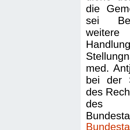
die Geme
sei Be
weiter
Handlun
Stellung
med. Ant
bei der 
des Rech
des
Bundest
Bundesta