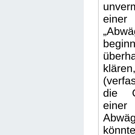
unver
einer
„Abwä
begi
über
kläre
(verf
die G
eine
Abwä
könnte