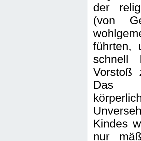
der relig
(von Ge
wohlgeme
führten, 
schnell 
Vorstoß 
Das R
körperlic
Unverse
Kindes w
nur mäß