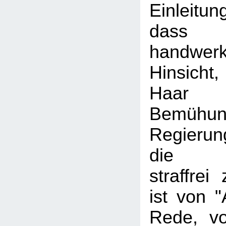
Einleitun
dass F
handwerk
Hinsich
Haar
Bemüh
Regierun
die Be
straffrei
ist von "
Rede, von