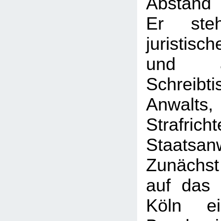
Abstand 
Er ste
juristisc
und a
Schreib
Anwal
Strafrich
Staatsan
Zunächst
auf das 
Köln e