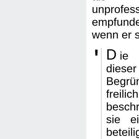
unprofess
empfund
wenn er s
D
ie
dieser
Begrü
freil
besch
sie ei
beteili