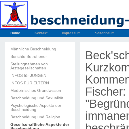
Home
Kontakt
Impressum
Seitenbaum
Männliche Beschneidung
Beck'sc
Berichte Betroffener
Kurzkom
Stellungnahmen von
Ärztegesellschaften
Komment
INFOS für JUNGEN
INFOS FÜR ELTERN
Fischer:
Medizinisches Grundwissen
Beschneidung und Sexualität
"Begründ
Psychologische Aspekte der
Beschneidung
immane
Beschneidung und Religion
beschrän
Gesellschaftliche Aspekte der
Beschneidung