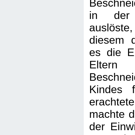
Beschnei
in der 
auslöst
diesem d
es die Ei
Elter
Beschn
Kindes 
erachtet
machte d
der Einwi