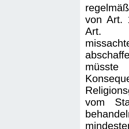
regelmäß
von Art.
Art.
missach
absch
müsst
Konsequ
Religion
vom Sta
behan
mindest