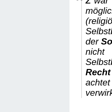
war
möglic
(religi
Selbs
der
So
nich
Selbs
Rech
achte
verwirk