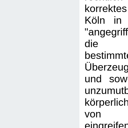
korrektes
Köln in
"angegrif
die A
bestimmt
Überzeu
und sowe
unzumu
körperli
von Min
eingreif