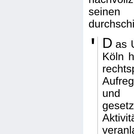
seinen 
durchsch
D
as 
Köln h
rechts
Aufre
und
gesetz
Aktivit
vera