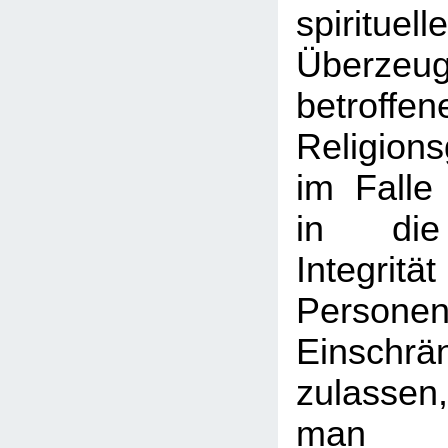
spirituell
Überzeu
betroffen
Religion
im Falle 
in die 
Integri
Pers
Einschrä
zulasse
man n