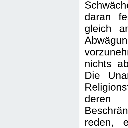
Schwäc
daran f
gleich a
Abwägun
vorzune
nichts a
Die Una
Religion
deren 
Besch
reden, e