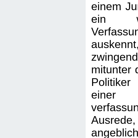
einem Jur
ein w
Verfassu
auske
zwingen
mitunter 
Politike
ein
verfassun
Ausrede,
angeblic