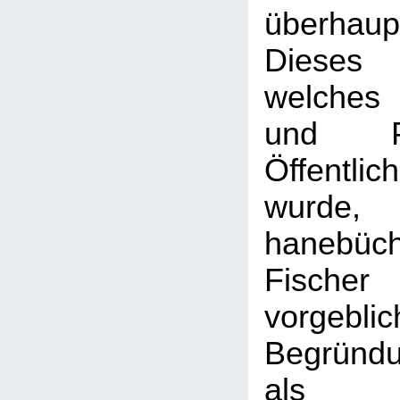
überhaupt
Dieses
welches 
und P
Öffentlic
wurde
hanebü
Fischer
vorgeblic
Begründu
als