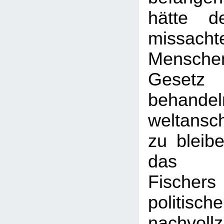
hätte d
missac
Mensch
Gesetz
behandel
weltansch
zu bleibe
das Un
Fische
politisch
nachvollz