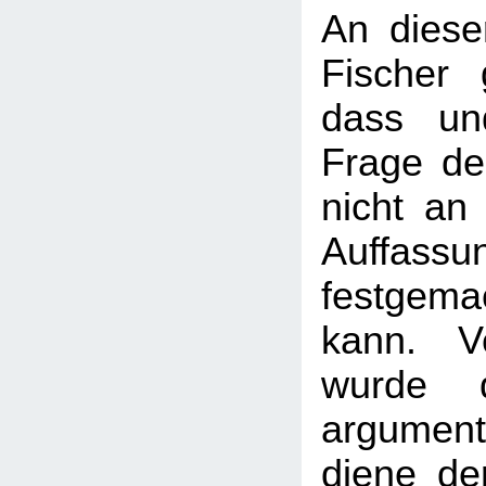
An diese
Fischer 
dass un
Frage de
nicht an 
Auffassun
festgem
kann. Ve
wurde d
argumenti
diene de