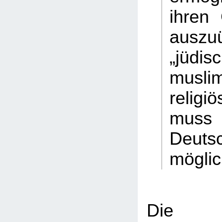
ihren 
auszu
„jüd
musli
relig
muss 
Deuts
möglic
Die ha