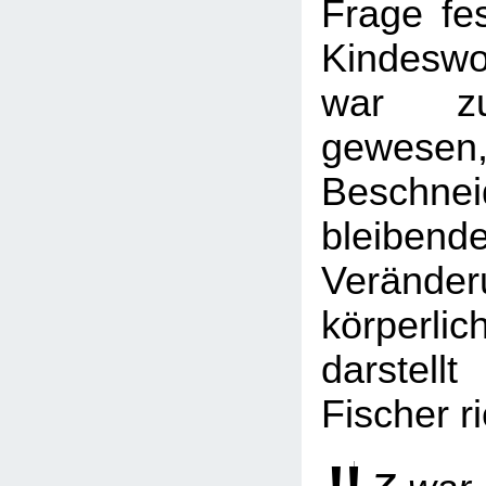
Frage fe
Kindeswo
war zu
gewese
Beschn
bleibende
Verän
körperlic
darstel
Fischer ri
z