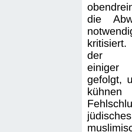
obendrei
die Abw
notwen
kritisier
der Ar
einige
gefolgt,
kühnen
Fehlsc
jüdis
muslimi