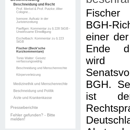
Beschneidung und Recht
Prof. Merkel & Prof. Putzke: After
Fischer 
Cologne...
Isensee: Aufsatz in der
BGH-Rich
Juristenzeitung
Paeffgen: Kommentar zu § 228 StGB -
Unwirksame EInwilligung
einer der
Eschelbach: Kommentar zu § 223
StGB
Ende di
Fischer (Beck'sche
Kurzkommentare)
wi
Tonio Walter: Gesetz
verfassungswidrig
Beschneidung und Menschenrechte
Senatsvo
Körperverletzung
BGH. Se
Medizinethik und Menschenrechte
Beschneidung und Politik
ist d
Ärzte und Krankenkasse
Recht
Presseberichte
Fehler gefunden? - Bitte
Deuts
melden!