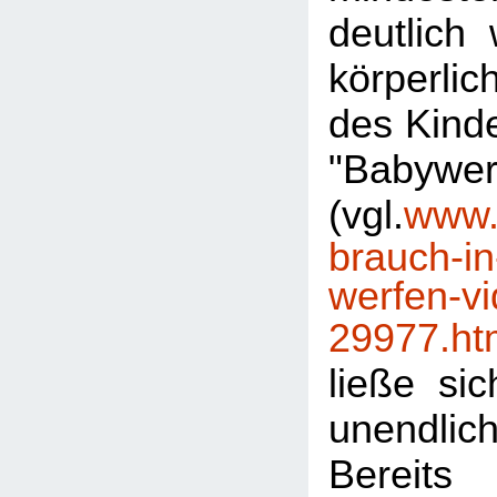
deutlich 
körperli
des Kinde
"Babywer
(vgl.
www.s
brauch-in
werfen-vi
29977.ht
ließe sic
unendlich
Bereit