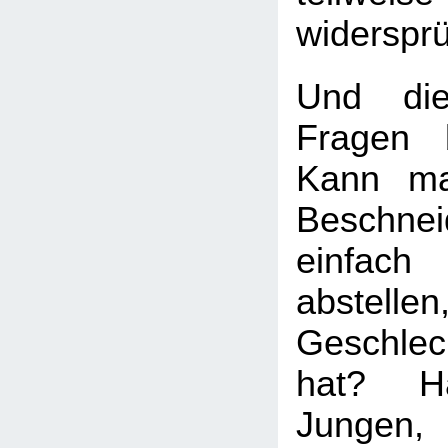
widersprü
Und die
Fragen b
Kann ma
Beschnei
einfach
abstell
Geschle
hat? H
Jungen,