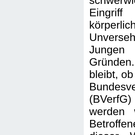
schwerw
Eingr
körperlic
Unverse
Jungen 
Gründen
bleibt, o
Bundesve
(BVerf
werden 
Betroffen