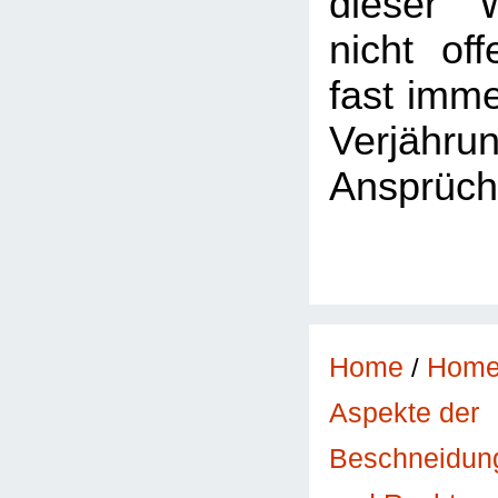
dieser 
nicht of
fast imme
Verjäh
Ansprüch
Home
/
Hom
Aspekte der
Beschneidun