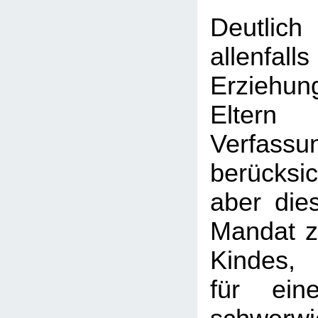
Deutlic
allen
Erziehu
Elt
Verfass
berücksi
aber dies
Mandat 
Kindes, 
für ein