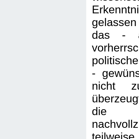
Erkenntn
gelasse
das - a
vorherrs
politisc
- gewüns
nicht z
überzeug
die
nachvol
teilweise