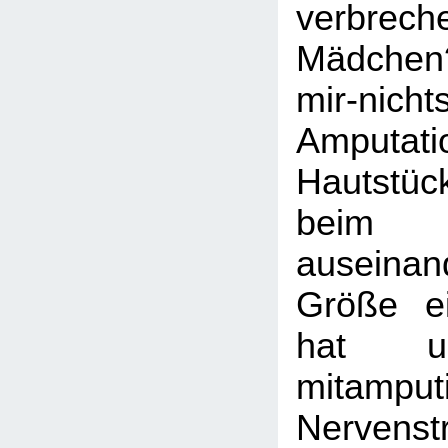
verbrec
Mädche
mir-nicht
Amputa
Hautstü
beim E
auseinand
Größe ei
hat u
mitamputi
Nervens