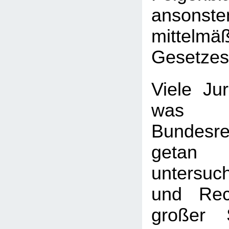
ansonste
mittelmä
Gesetzes
Viele Jur
wa
Bundesre
getan
untersuc
und Rec
großer 