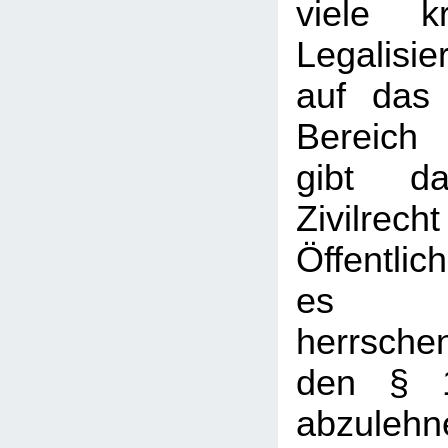
viele kr
Legalisi
auf das 
Bereich 
gibt d
Zivil
Öffentlic
es mi
herrsch
den § 
abzulehn