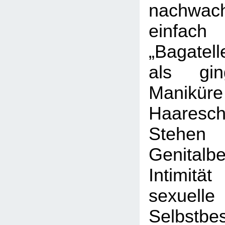
nachwac
einfach
„Bagatell
als g
Manik
Haaresch
Ste
Genital
Intimi
sexuelle
Selbstbe