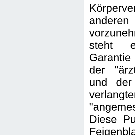
Körperve
andere
vorzune
steht
Garantie
der "ärz
und der
verlangte
"angeme
Diese Pu
Feigen