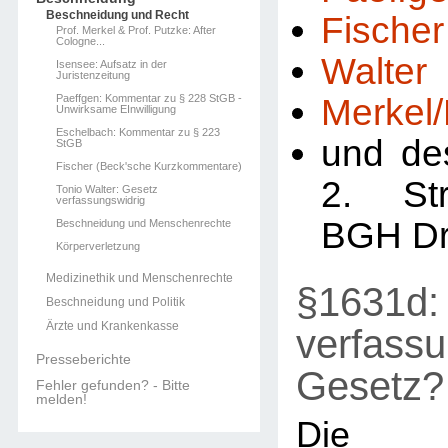
Beschneidung und Recht
Fischer
Prof. Merkel & Prof. Putzke: After
Cologne...
Walter
Isensee: Aufsatz in der
Juristenzeitung
Paeffgen: Kommentar zu § 228 StGB -
Merkel
Unwirksame EInwilligung
Eschelbach: Kommentar zu § 223
und de
StGB
Fischer (Beck'sche Kurzkommentare)
2. St
Tonio Walter: Gesetz
verfassungswidrig
BGH Dr
Beschneidung und Menschenrechte
Körperverletzung
Medizinethik und Menschenrechte
§1631d: 
Beschneidung und Politik
Ärzte und Krankenkasse
verfassu
Presseberichte
Gesetz?
Fehler gefunden? - Bitte
melden!
Die R