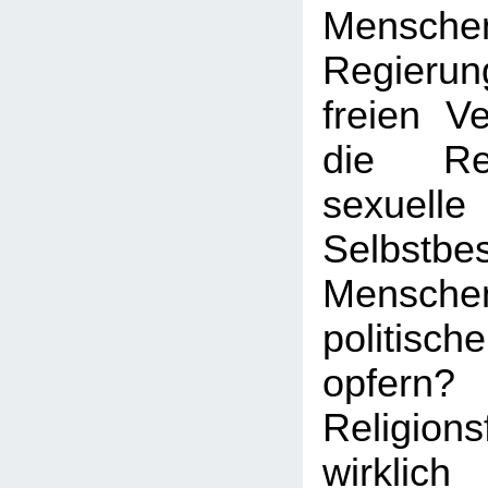
Mens
Regierun
freien V
die Re
sexuelle
Selbstb
Menschen
politisc
opfern?
Religion
wirkl