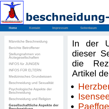
Home
Kontakt
Impressum
Seitenbaum
In der U
Männliche Beschneidung
Berichte Betroffener
dieser Se
Stellungnahmen von
Ärztegesellschaften
die Rez
INFOS für JUNGEN
INFOS FÜR ELTERN
Artikel d
Medizinisches Grundwissen
Beschneidung und Sexualität
Herzbe
Psychologische Aspekte der
Beschneidung
Isense
Beschneidung und Religion
Paeffg
Gesellschaftliche Aspekte der
Beschneidung