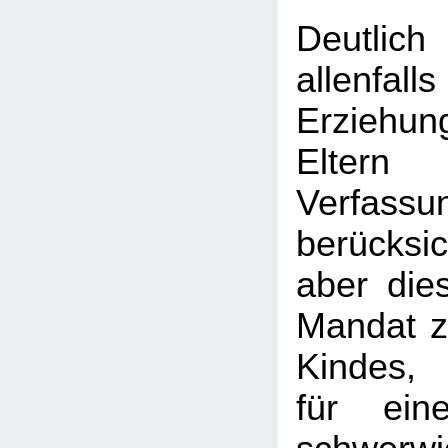
Deutlic
allen
Erziehu
Elt
Verfass
berücksi
aber dies
Mandat 
Kindes, 
für ein