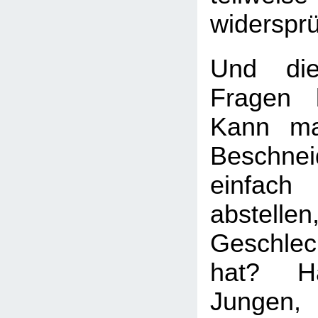
widersprü
Und die
Fragen b
Kann ma
Beschnei
einfach
abstell
Geschle
hat? H
Jungen,