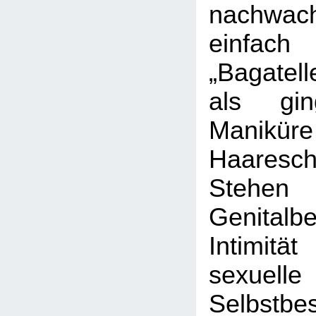
nachwac
einfach
„Bagatell
als g
Manik
Haaresch
Ste
Genital
Intimi
sexuelle
Selbstbe