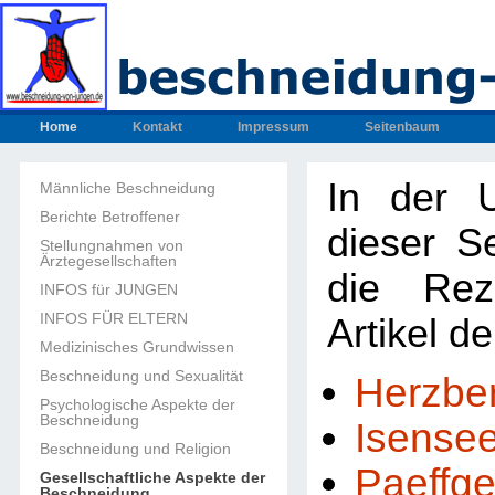
Home
Kontakt
Impressum
Seitenbaum
In der U
Männliche Beschneidung
Berichte Betroffener
dieser Se
Stellungnahmen von
Ärztegesellschaften
die Rez
INFOS für JUNGEN
INFOS FÜR ELTERN
Artikel d
Medizinisches Grundwissen
Beschneidung und Sexualität
Herzbe
Psychologische Aspekte der
Beschneidung
Isense
Beschneidung und Religion
Paeffg
Gesellschaftliche Aspekte der
Beschneidung