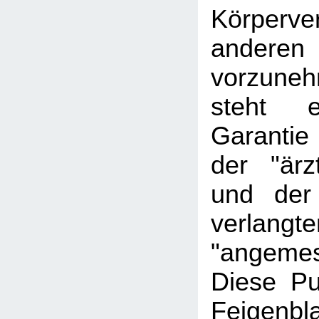
Körperve
andere
vorzune
steht
Garantie
der "ärz
und der
verlangte
"angeme
Diese Pu
Feigen