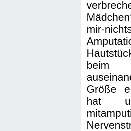
verbrec
Mädche
mir-nicht
Amputa
Hautstü
beim E
auseinand
Größe ei
hat u
mitamputi
Nervens