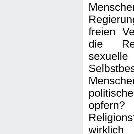
Mens
Regierun
freien V
die Re
sexuelle
Selbstb
Menschen
politisc
opfern?
Religion
wirkl