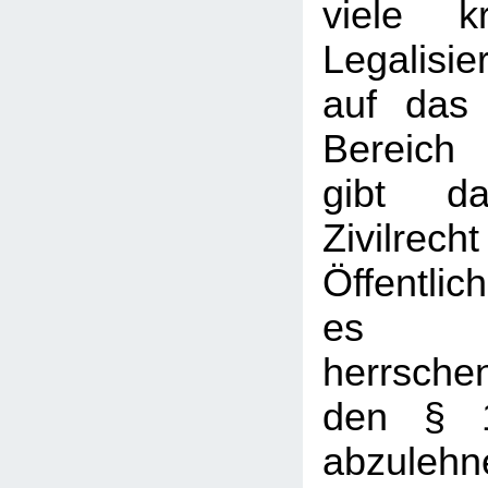
viele kr
Legalisi
auf das 
Bereich 
gibt d
Zivil
Öffentlic
es mi
herrsch
den § 
abzulehn