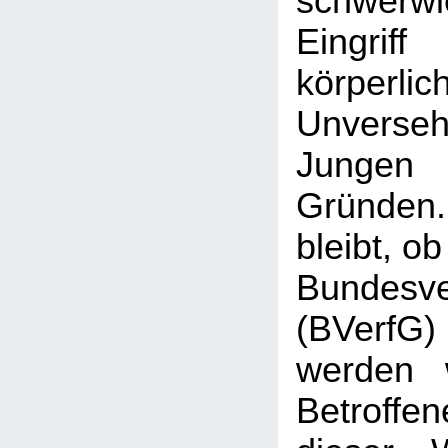
schwerw
Eingr
körperlic
Unverse
Jungen 
Gründen
bleibt, o
Bundesve
(BVerf
werden 
Betroffen