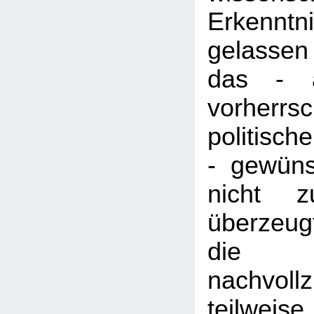
Erkenntn
gelasse
das - a
vorherrs
politisc
- gewüns
nicht z
überzeug
die
nachvol
teilweise