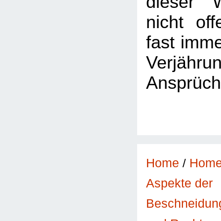
dieser 
nicht of
fast imme
Verjäh
Ansprüch
Home
/
Hom
Aspekte der
Beschneidun