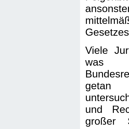
ansonste
mittelmä
Gesetzes
Viele Jur
wa
Bundesre
getan
untersuc
und Rec
großer 