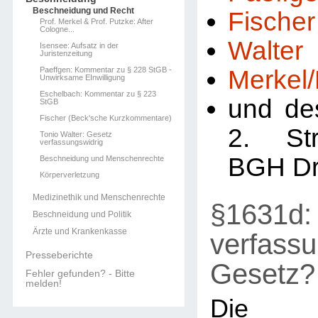
Beschneidung und Recht
Fischer
Prof. Merkel & Prof. Putzke: After
Cologne...
Walter
Isensee: Aufsatz in der
Juristenzeitung
Paeffgen: Kommentar zu § 228 StGB -
Merkel
Unwirksame EInwilligung
Eschelbach: Kommentar zu § 223
und de
StGB
Fischer (Beck'sche Kurzkommentare)
2. St
Tonio Walter: Gesetz
verfassungswidrig
BGH Dr
Beschneidung und Menschenrechte
Körperverletzung
Medizinethik und Menschenrechte
§1631d: 
Beschneidung und Politik
Ärzte und Krankenkasse
verfassu
Presseberichte
Gesetz?
Fehler gefunden? - Bitte
melden!
Die R