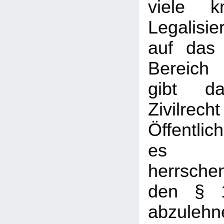
viele kr
Legalisi
auf das 
Bereich 
gibt d
Zivil
Öffentlic
es mi
herrsch
den § 
abzulehn