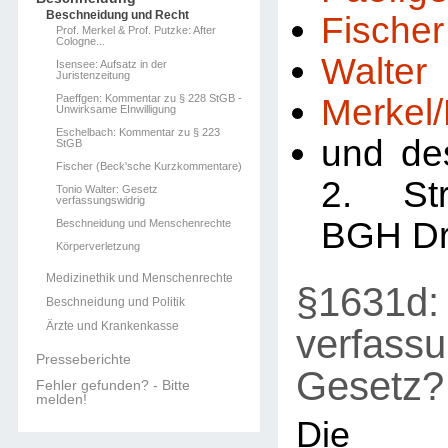
Beschneidung und Recht
Fischer
Prof. Merkel & Prof. Putzke: After
Cologne...
Walter
Isensee: Aufsatz in der
Juristenzeitung
Paeffgen: Kommentar zu § 228 StGB -
Merkel
Unwirksame EInwilligung
Eschelbach: Kommentar zu § 223
und de
StGB
Fischer (Beck'sche Kurzkommentare)
2. St
Tonio Walter: Gesetz
verfassungswidrig
BGH Dr
Beschneidung und Menschenrechte
Körperverletzung
Medizinethik und Menschenrechte
§1631d: 
Beschneidung und Politik
Ärzte und Krankenkasse
verfassu
Presseberichte
Gesetz?
Fehler gefunden? - Bitte
melden!
Die R