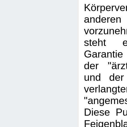
Körperve
andere
vorzune
steht
Garantie
der "ärz
und der
verlangte
"angeme
Diese Pu
Feigen