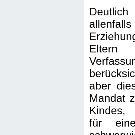
Deutlic
allen
Erziehu
Elt
Verfass
berücksi
aber dies
Mandat 
Kindes, 
für ein