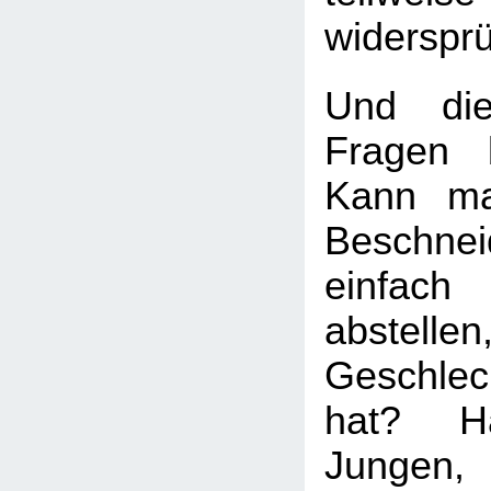
widersprü
Und die
Fragen b
Kann ma
Beschnei
einfach
abstell
Geschle
hat? H
Jungen,