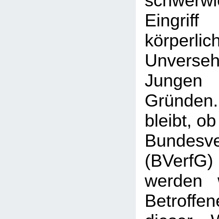
schwerw
Eingr
körperlic
Unverse
Jungen 
Gründen
bleibt, o
Bundesve
(BVerf
werden 
Betroffen