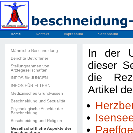
Home
Kontakt
Impressum
Seitenbaum
In der U
Männliche Beschneidung
Berichte Betroffener
dieser Se
Stellungnahmen von
Ärztegesellschaften
die Rez
INFOS für JUNGEN
INFOS FÜR ELTERN
Artikel d
Medizinisches Grundwissen
Beschneidung und Sexualität
Herzbe
Psychologische Aspekte der
Beschneidung
Isense
Beschneidung und Religion
Paeffg
Gesellschaftliche Aspekte der
Beschneidung