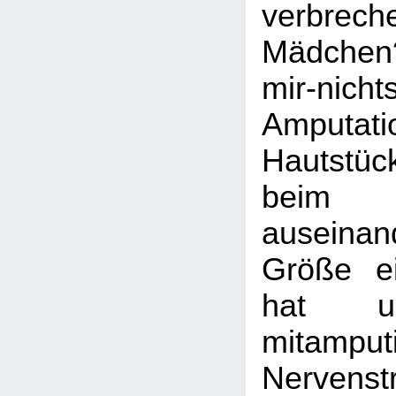
verbrec
Mädche
mir-nicht
Amputa
Hautstü
beim E
auseinand
Größe ei
hat u
mitamputi
Nervens