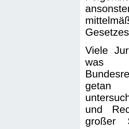
ansonste
mittelmä
Gesetzes
Viele Jur
wa
Bundesre
getan
untersuc
und Rec
großer 