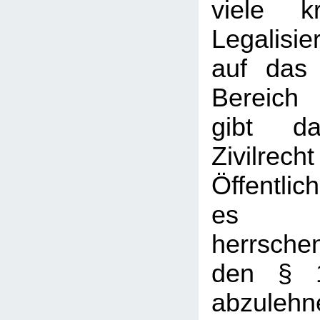
viele kr
Legalisi
auf das 
Bereich 
gibt d
Zivil
Öffentlic
es mi
herrsch
den § 
abzulehn