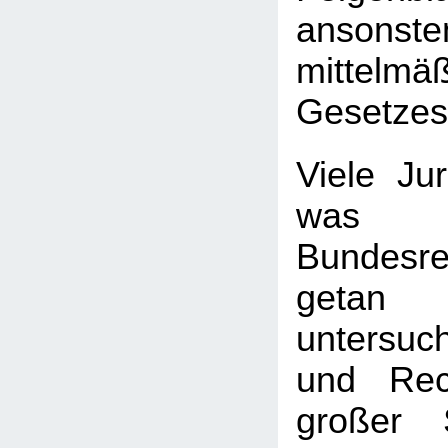
ansonste
mittelmä
Gesetzes
Viele Jur
wa
Bundesre
getan
untersuc
und Rec
großer 