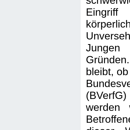
schwerw
Eingr
körperlic
Unverse
Jungen 
Gründen
bleibt, o
Bundesve
(BVerf
werden 
Betroffen