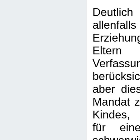
Deutlic
allen
Erziehu
Elt
Verfass
berücksi
aber dies
Mandat 
Kindes, 
für ein