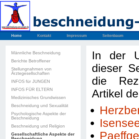
Home
Kontakt
Impressum
Seitenbaum
In der U
Männliche Beschneidung
Berichte Betroffener
dieser Se
Stellungnahmen von
Ärztegesellschaften
die Rez
INFOS für JUNGEN
INFOS FÜR ELTERN
Artikel d
Medizinisches Grundwissen
Beschneidung und Sexualität
Herzbe
Psychologische Aspekte der
Beschneidung
Isense
Beschneidung und Religion
Paeffg
Gesellschaftliche Aspekte der
Beschneidung