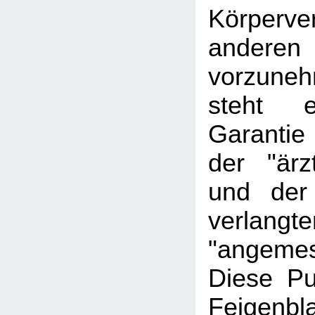
Körperve
andere
vorzune
steht
Garantie
der "ärz
und der
verlangte
"angeme
Diese Pu
Feigen