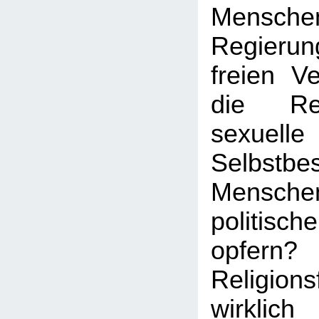
Mens
Regierun
freien V
die Re
sexuelle
Selbstb
Menschen
politisc
opfern?
Religion
wirkl