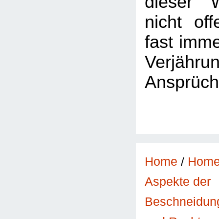
dieser 
nicht of
fast imme
Verjäh
Ansprüch
Home
/
Hom
Aspekte der
Beschneidun