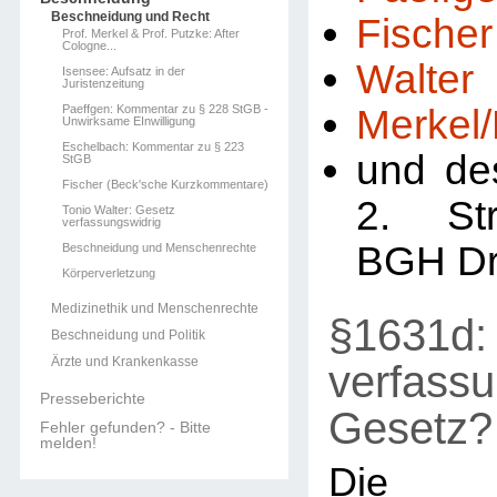
Beschneidung und Recht
Fischer
Prof. Merkel & Prof. Putzke: After
Cologne...
Walter
Isensee: Aufsatz in der
Juristenzeitung
Paeffgen: Kommentar zu § 228 StGB -
Merkel
Unwirksame EInwilligung
Eschelbach: Kommentar zu § 223
und de
StGB
Fischer (Beck'sche Kurzkommentare)
2. St
Tonio Walter: Gesetz
verfassungswidrig
BGH Dr
Beschneidung und Menschenrechte
Körperverletzung
Medizinethik und Menschenrechte
§1631d: 
Beschneidung und Politik
Ärzte und Krankenkasse
verfassu
Presseberichte
Gesetz?
Fehler gefunden? - Bitte
melden!
Die R