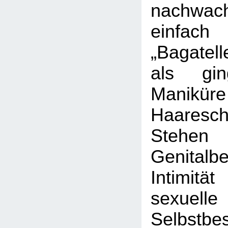
nachwac
einfach
„Bagatell
als g
Manik
Haaresch
Ste
Genital
Intimi
sexuelle
Selbstbe