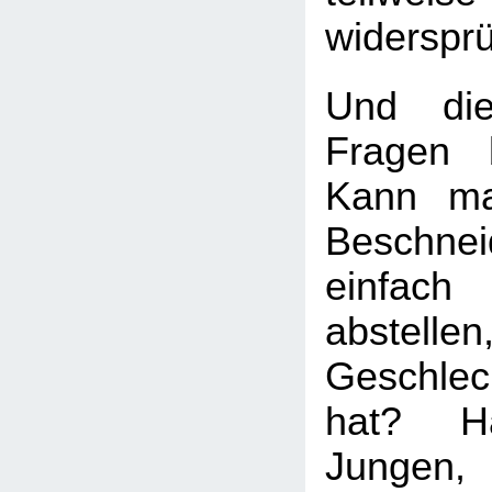
widersprü
Und die
Fragen b
Kann ma
Beschnei
einfach
abstell
Geschle
hat? H
Jungen,