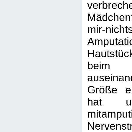
verbrec
Mädche
mir-nicht
Amputa
Hautstü
beim E
auseinand
Größe ei
hat u
mitamputi
Nervens