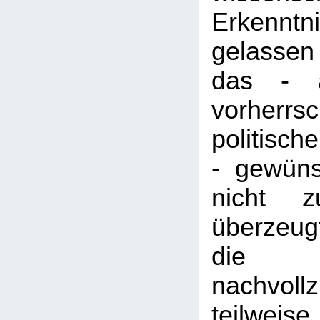
Erkenntn
gelasse
das - a
vorherrs
politisc
- gewüns
nicht z
überzeug
die
nachvol
teilweise