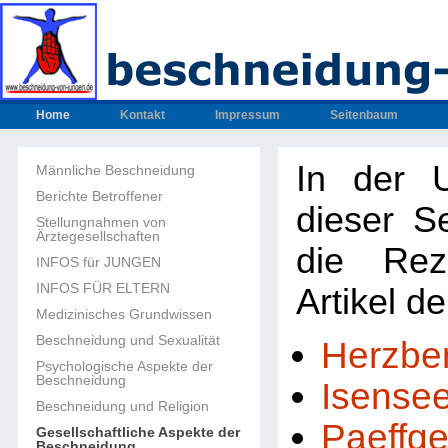
Home
Kontakt
Impressum
Seitenbaum
In der U
Männliche Beschneidung
Berichte Betroffener
dieser Se
Stellungnahmen von
Ärztegesellschaften
die Rez
INFOS für JUNGEN
INFOS FÜR ELTERN
Artikel d
Medizinisches Grundwissen
Beschneidung und Sexualität
Herzbe
Psychologische Aspekte der
Beschneidung
Isense
Beschneidung und Religion
Paeffg
Gesellschaftliche Aspekte der
Beschneidung