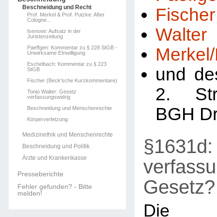
Beschneidung und Recht
Fischer
Prof. Merkel & Prof. Putzke: After
Cologne...
Walter
Isensee: Aufsatz in der
Juristenzeitung
Paeffgen: Kommentar zu § 228 StGB -
Merkel
Unwirksame EInwilligung
Eschelbach: Kommentar zu § 223
und de
StGB
Fischer (Beck'sche Kurzkommentare)
2. St
Tonio Walter: Gesetz
verfassungswidrig
BGH Dr
Beschneidung und Menschenrechte
Körperverletzung
Medizinethik und Menschenrechte
§1631d: 
Beschneidung und Politik
Ärzte und Krankenkasse
verfassu
Presseberichte
Gesetz?
Fehler gefunden? - Bitte
melden!
Die R