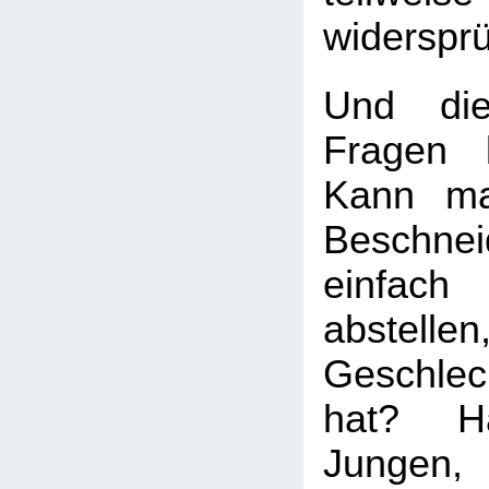
widersprü
Und die
Fragen b
Kann ma
Beschnei
einfach
abstell
Geschle
hat? H
Jungen,