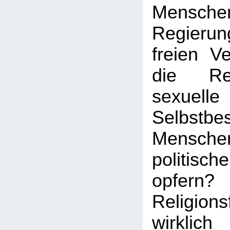
Mens
Regierun
freien V
die Re
sexuelle
Selbstb
Menschen
politisc
opfern?
Religion
wirkl