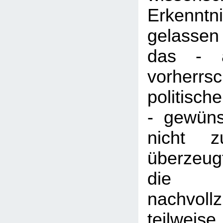
Erkenntn
gelasse
das - a
vorherrs
politisc
- gewüns
nicht z
überzeug
die
nachvol
teilweise