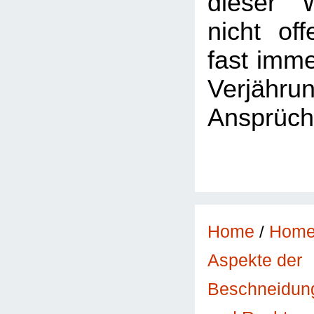
dieser 
nicht of
fast imme
Verjäh
Ansprüch
Home
/
Hom
Aspekte der
Beschneidun