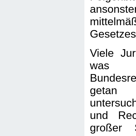
ansonste
mittelmä
Gesetzes
Viele Jur
wa
Bundesre
getan
untersuc
und Rec
großer 