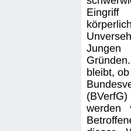
schwerw
Eingr
körperlic
Unverse
Jungen 
Gründen
bleibt, o
Bundesve
(BVerf
werden 
Betroffen