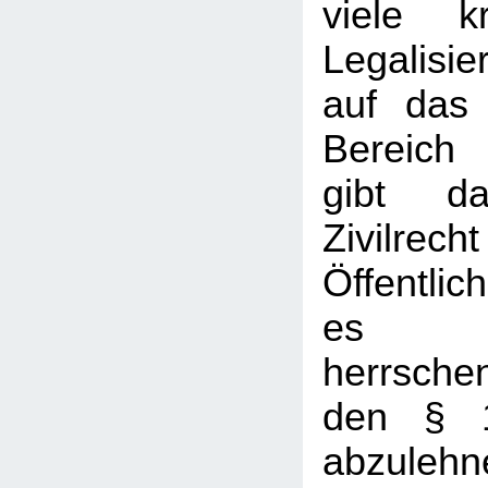
viele kr
Legalisi
auf das 
Bereich 
gibt d
Zivil
Öffentlic
es mi
herrsch
den § 
abzulehn