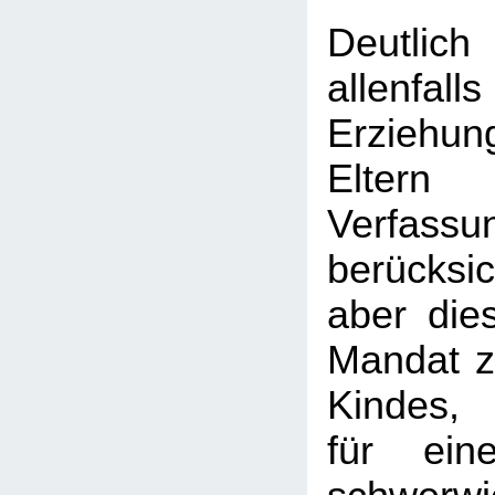
Deutlic
allen
Erziehu
Elt
Verfass
berücksi
aber dies
Mandat 
Kindes, 
für ein