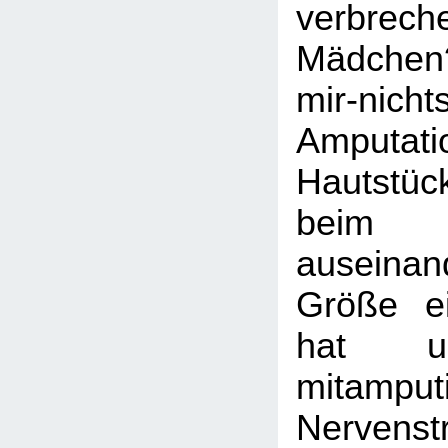
verbrec
Mädche
mir-nicht
Amputa
Hautstü
beim E
auseinand
Größe ei
hat u
mitamputi
Nervens