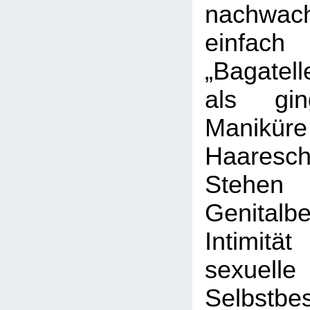
nachwac
einfach
„Bagatell
als g
Manik
Haaresch
Ste
Genital
Intimi
sexuelle
Selbstbe