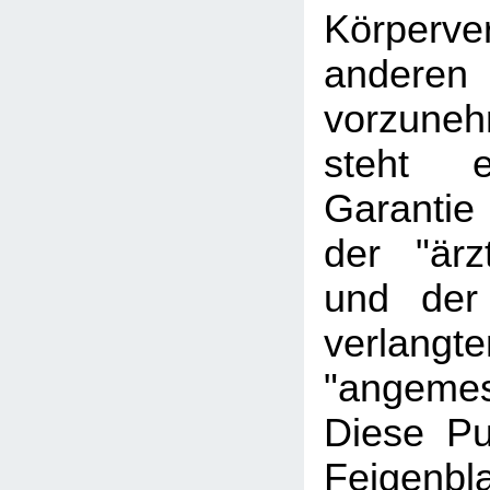
Körperve
andere
vorzune
steht
Garantie
der "ärz
und der
verlangte
"angeme
Diese Pu
Feigen