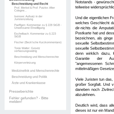
Notstands - gewünscht
Beschneidung und Recht
teilweise widersprüchli
Prof. Merkel & Prof. Putzke: After
Cologne...
Isensee: Aufsatz in der
Und die eigentlichen F
Juristenzeitung
welches Geschlecht d
Paeffgen: Kommentar zu § 228 StGB -
dir-nichts die Amputa
Unwirksame EInwilligung
Postkarte hat und dess
Eschelbach: Kommentar zu § 223
StGB
bezeichnen, als ginge
Fischer (Beck'sche Kurzkommentare)
sexuelle Selbstbestim
sexuelle Selbstbestimm
Tonio Walter: Gesetz
verfassungswidrig
denn wirklich dazu,
Beschneidung und Menschenrechte
Garantie der Au
Körperverletzung
"angemessenen Schme
mittelmäßigen Gesetze
Medizinethik und Menschenrechte
Beschneidung und Politik
Viele Juristen tun das
Ärzte und Krankenkasse
großer Sorgfalt. Und v
daneben noch Zivilrec
Presseberichte
abzulehnen.
Fehler gefunden? - Bitte
melden!
Deutlich wird, dass al
dieses ist nur ein Mand