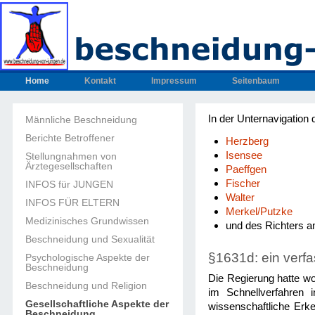
Home
Kontakt
Impressum
Seitenbaum
In der Unternavigation 
Männliche Beschneidung
Berichte Betroffener
Herzberg
Isensee
Stellungnahmen von
Ärztegesellschaften
Paeffgen
Fischer
INFOS für JUNGEN
Walter
INFOS FÜR ELTERN
Merkel/Putzke
Medizinisches Grundwissen
und des Richters a
Beschneidung und Sexualität
§1631d: ein verf
Psychologische Aspekte der
Beschneidung
Die Regierung hatte w
Beschneidung und Religion
im Schnellverfahren 
Gesellschaftliche Aspekte der
wissenschaftliche Erk
Beschneidung