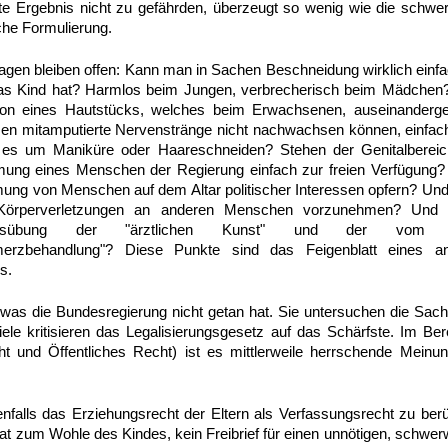
e Ergebnis nicht zu gefährden, überzeugt so wenig wie die schwe
che Formulierung.
ragen bleiben offen: Kann man in Sachen Beschneidung wirklich einfac
as Kind hat? Harmlos beim Jungen, verbrecherisch beim Mädchen?
tion eines Hautstücks, welches beim Erwachsenen, auseinandergef
en mitamputierte Nervenstränge nicht nachwachsen können, einfach
 es um Maniküre oder Haareschneiden? Stehen der Genitalbereich,
mung eines Menschen der Regierung einfach zur freien Verfügung? 
ung von Menschen auf dem Altar politischer Interessen opfern? Und b
 Körperverletzungen an anderen Menschen vorzunehmen? Und
sübung der "ärztlichen Kunst" und der vom Eth
rzbehandlung"? Diese Punkte sind das Feigenblatt eines an
s.
, was die Bundesregierung nicht getan hat. Sie untersuchen die Sac
iele kritisieren das Legalisierungsgesetz auf das Schärfste. Im Bere
ht und Öffentliches Recht) ist es mittlerweile herrschende Mei
lenfalls das Erziehungsrecht der Eltern als Verfassungsrecht zu ber
at zum Wohle des Kindes, kein Freibrief für einen unnötigen, schwerw