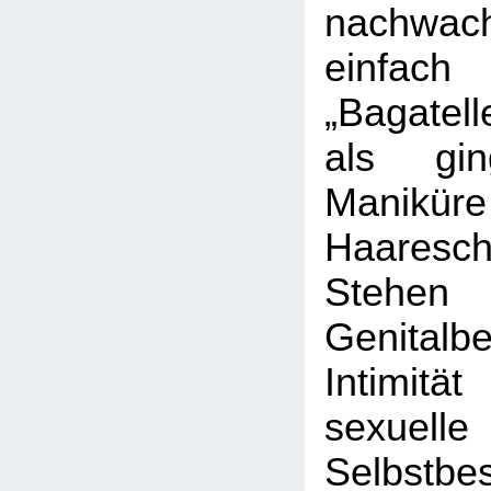
nachwac
einfach
„Bagatell
als g
Manik
Haaresch
Ste
Genital
Intimi
sexuelle
Selbstbe