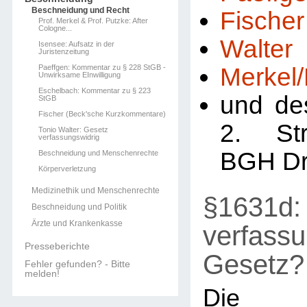
Beschneidung und Recht
Fischer
Prof. Merkel & Prof. Putzke: After
Cologne...
Walter
Isensee: Aufsatz in der
Juristenzeitung
Paeffgen: Kommentar zu § 228 StGB -
Merkel
Unwirksame EInwilligung
Eschelbach: Kommentar zu § 223
und de
StGB
Fischer (Beck'sche Kurzkommentare)
2. St
Tonio Walter: Gesetz
verfassungswidrig
BGH Dr
Beschneidung und Menschenrechte
Körperverletzung
Medizinethik und Menschenrechte
§1631d: 
Beschneidung und Politik
Ärzte und Krankenkasse
verfassu
Presseberichte
Gesetz?
Fehler gefunden? - Bitte
melden!
Die R