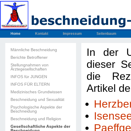
Home
Kontakt
Impressum
Seitenbaum
In der U
Männliche Beschneidung
Berichte Betroffener
dieser Se
Stellungnahmen von
Ärztegesellschaften
die Rez
INFOS für JUNGEN
INFOS FÜR ELTERN
Artikel d
Medizinisches Grundwissen
Beschneidung und Sexualität
Herzbe
Psychologische Aspekte der
Beschneidung
Isense
Beschneidung und Religion
Paeffg
Gesellschaftliche Aspekte der
Beschneidung