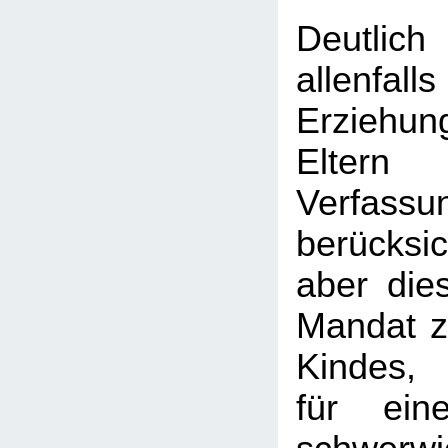
Deutlic
allen
Erziehu
Elt
Verfass
berücksi
aber dies
Mandat 
Kindes, 
für ein