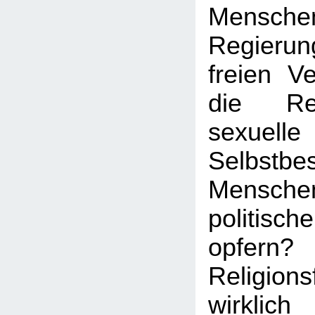
Mens
Regierun
freien V
die Re
sexuelle
Selbstb
Menschen
politisc
opfern?
Religion
wirkl