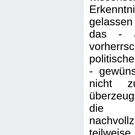
Erkenntn
gelasse
das - a
vorherrs
politisc
- gewüns
nicht z
überzeug
die
nachvol
teilweise