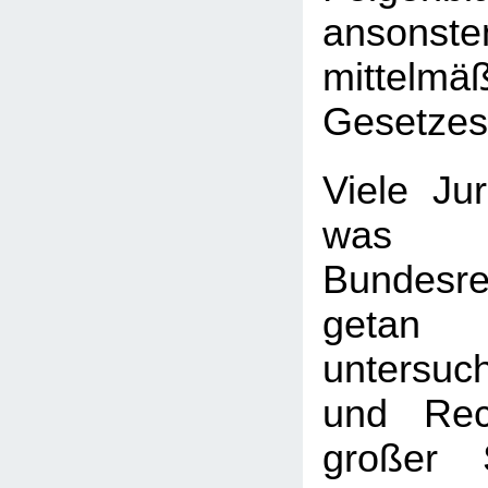
ansonste
mittelmä
Gesetzes
Viele Jur
wa
Bundesre
getan
untersuc
und Rec
großer 