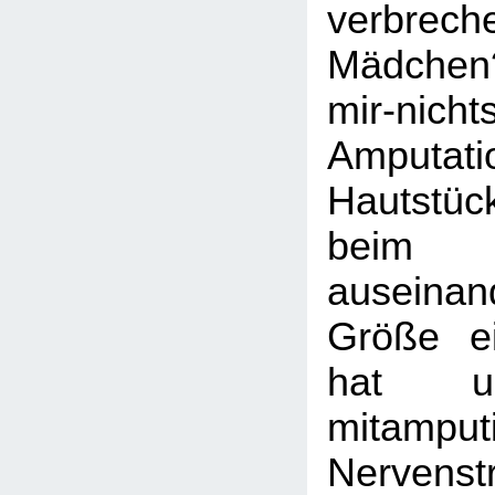
verbrec
Mädche
mir-nicht
Amputa
Hautstü
beim E
auseinand
Größe ei
hat u
mitamputi
Nervens