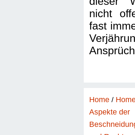
dieser 
nicht of
fast imme
Verjäh
Ansprüch
Home
/
Hom
Aspekte der
Beschneidun