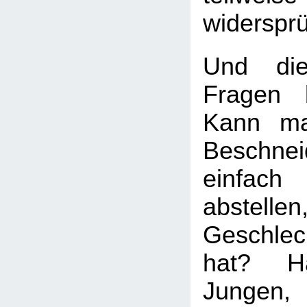
widersprü
Und die
Fragen b
Kann ma
Beschnei
einfach
abstell
Geschle
hat? H
Jungen,