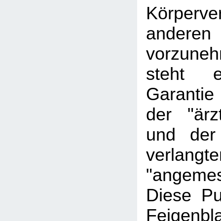
Körperve
andere
vorzune
steht
Garantie
der "ärz
und der
verlangte
"angeme
Diese Pu
Feigen