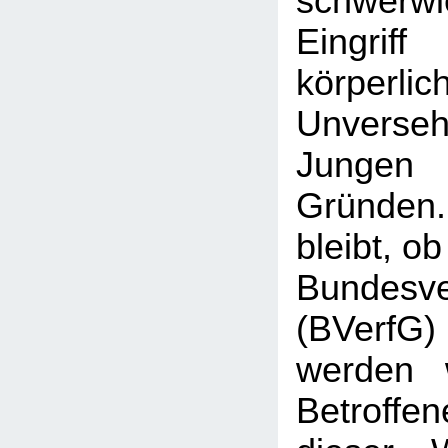
schwerw
Eingr
körperlic
Unverse
Jungen 
Gründen
bleibt, o
Bundesve
(BVerf
werden 
Betroffen