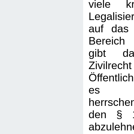
viele kr
Legalisi
auf das 
Bereich 
gibt d
Zivil
Öffentlic
es mi
herrsch
den § 
abzulehn