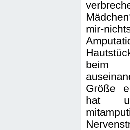
verbrec
Mädche
mir-nicht
Amputa
Hautstü
beim E
auseinand
Größe ei
hat u
mitamputi
Nervens