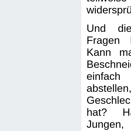
widersprü
Und die
Fragen b
Kann ma
Beschnei
einfach
abstell
Geschle
hat? H
Jungen,