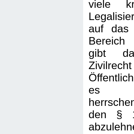
viele kr
Legalisi
auf das 
Bereich 
gibt d
Zivil
Öffentlic
es mi
herrsch
den § 
abzulehn