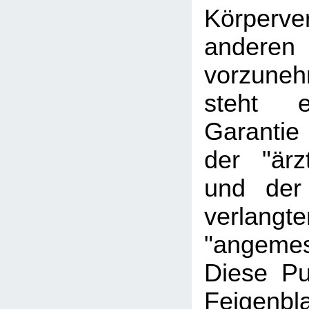
Körperve
andere
vorzune
steht
Garantie
der "ärz
und der
verlangte
"angeme
Diese Pu
Feigen