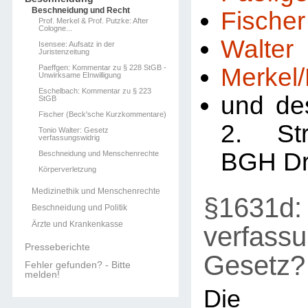
Beschneidung und Recht
Fischer
Prof. Merkel & Prof. Putzke: After
Cologne...
Walter
Isensee: Aufsatz in der
Juristenzeitung
Paeffgen: Kommentar zu § 228 StGB -
Merkel
Unwirksame EInwilligung
Eschelbach: Kommentar zu § 223
und de
StGB
Fischer (Beck'sche Kurzkommentare)
2. St
Tonio Walter: Gesetz
verfassungswidrig
BGH Dr
Beschneidung und Menschenrechte
Körperverletzung
Medizinethik und Menschenrechte
§1631d: 
Beschneidung und Politik
Ärzte und Krankenkasse
verfassu
Presseberichte
Gesetz?
Fehler gefunden? - Bitte
melden!
Die R