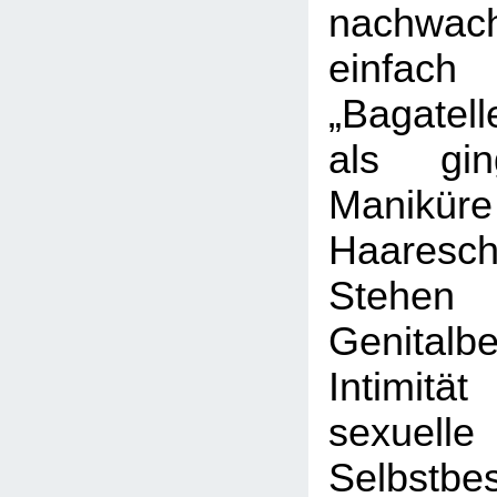
nachwac
einfach
„Bagatell
als g
Manik
Haaresch
Ste
Genital
Intimi
sexuelle
Selbstbe