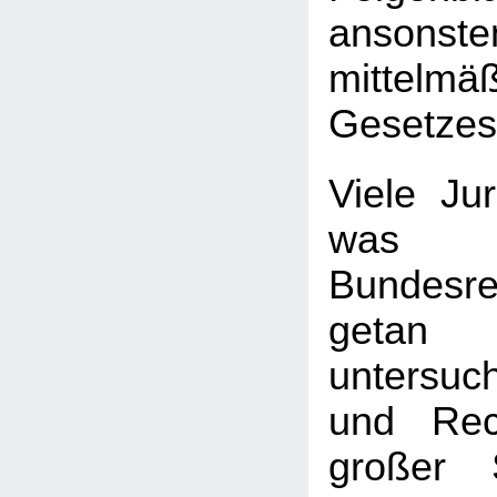
ansonste
mittelmä
Gesetzes
Viele Jur
wa
Bundesre
getan
untersuc
und Rec
großer 