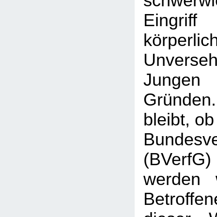
schwerw
Eingr
körperlic
Unverse
Jungen 
Gründen
bleibt, o
Bundesve
(BVerf
werden 
Betroffen