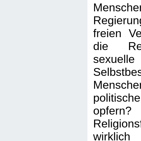
Mens
Regierun
freien V
die Re
sexuelle
Selbstb
Menschen
politisc
opfern?
Religion
wirkl