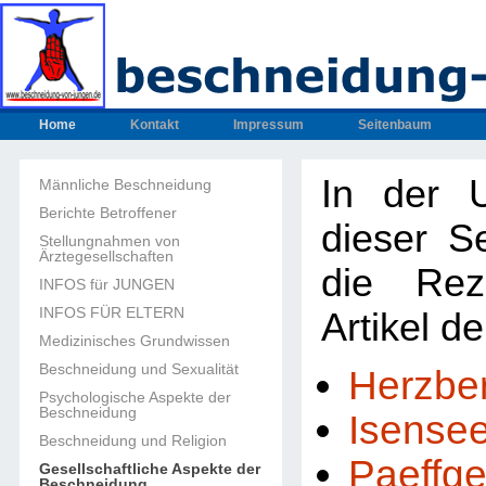
Home
Kontakt
Impressum
Seitenbaum
In der U
Männliche Beschneidung
Berichte Betroffener
dieser Se
Stellungnahmen von
Ärztegesellschaften
die Rez
INFOS für JUNGEN
INFOS FÜR ELTERN
Artikel d
Medizinisches Grundwissen
Beschneidung und Sexualität
Herzbe
Psychologische Aspekte der
Beschneidung
Isense
Beschneidung und Religion
Paeffg
Gesellschaftliche Aspekte der
Beschneidung