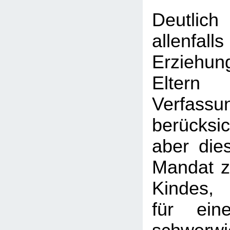
Deutlic
allen
Erziehu
Elt
Verfass
berücksi
aber dies
Mandat 
Kindes, 
für ein