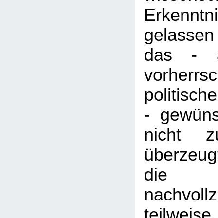
Erkenntn
gelasse
das - a
vorherrs
politisc
- gewüns
nicht z
überzeug
die
nachvol
teilweise