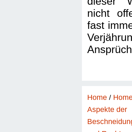
dieser 
nicht of
fast imme
Verjäh
Ansprüch
Home
/
Hom
Aspekte der
Beschneidun