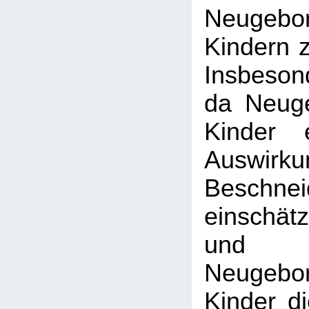
Neugeb
Kindern z
Insbeson
da Neug
Kinder e
Auswirk
Beschne
einschä
und an
Neugeb
Kinder d