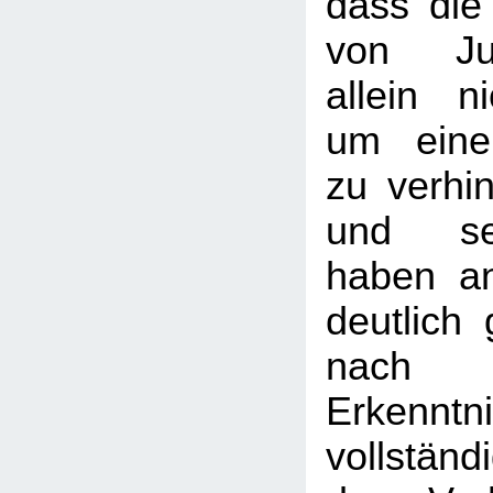
dass die
von Jun
allein ni
um eine 
zu verhi
und se
haben an
deutlich
nach 
Erkenn
vollständ