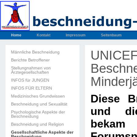
Home
Kontakt
Impressum
Seitenbaum
UNICEF 
Männliche Beschneidung
Berichte Betroffener
Beschn
Stellungnahmen von
Ärztegesellschaften
Minderjä
INFOS für JUNGEN
INFOS FÜR ELTERN
Diese Br
Medizinisches Grundwissen
Beschneidung und Sexualität
und di
Psychologische Aspekte der
Beschneidung
beka
Beschneidung und Religion
Gesellschaftliche Aspekte der
Forumsn
Beschneidung