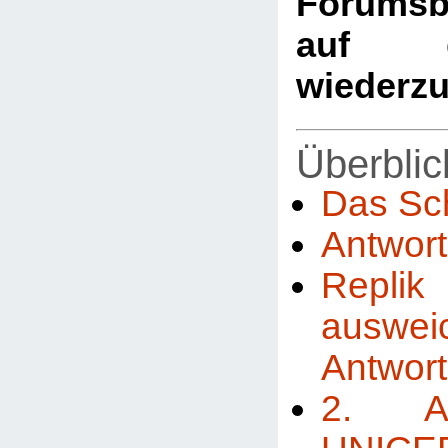
Forumsb
auf d
wiederz
Überblic
Das Sc
Antwor
Repl
auswei
Antwor
2. A