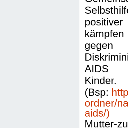
Selbsthil
positiv
kämpfe
gegen 
Diskrim
AIDS b
Kinder.
(Bsp:
htt
ordner/na
aids/)
Mutter-zu