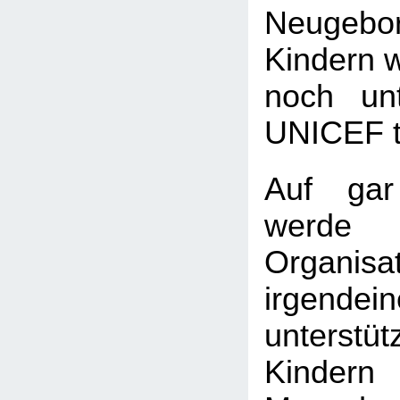
Neugeb
Kindern w
noch unt
UNICEF tu
Auf gar
wer
Organi
irgend
unters
Kind