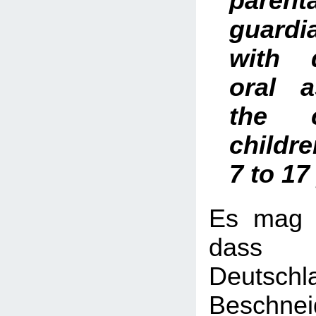
pare
guardi
with 
oral 
the c
childr
7 to 17
Es mag vi
dass
Deuts
Beschn