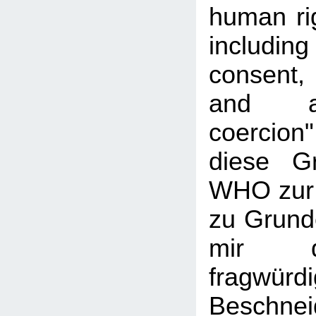
human rig
includi
consent, 
and a
coercio
diese G
WHO zur
zu Grunde
mir d
fragwür
Beschn