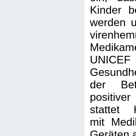
Kinder b
werden 
virenhe
Medikame
UNICE
Gesundh
der Bet
positiv
stattet 
mit Med
Geräten 