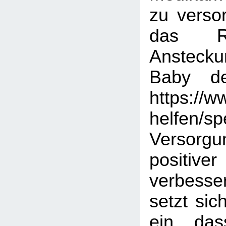
zu verso
das Ri
Ansteck
Baby deu
https://w
helfen/s
Verso
positi
verbess
setzt sic
ein, das