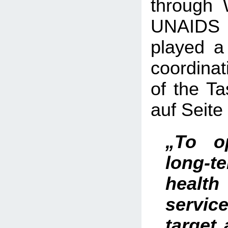
through
UNAIDS
played a 
coordinat
of the Ta
auf Seite
„To o
long-
healt
service
target 