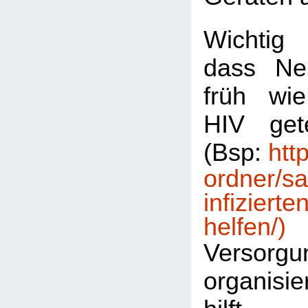
Wichtig
dass Ne
früh wi
HIV get
(Bsp:
htt
ordner/sa
infizierte
helfen/)
Versorgu
organis