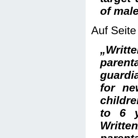
of mal
Auf Seite 
„Writt
pare
guard
for n
childre
to 6 
Writte