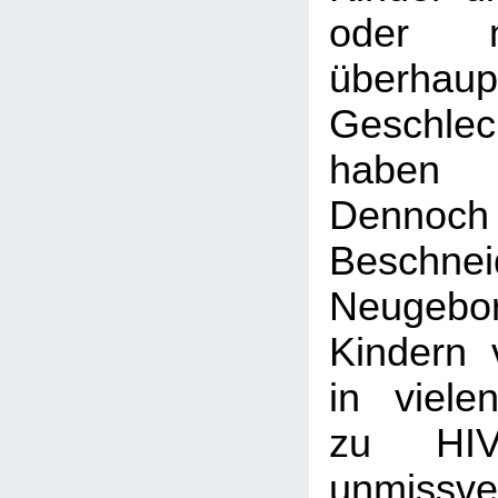
oder 
überha
Geschlec
haben
Dennoc
Beschn
Neugeb
Kindern
in viel
zu HIV
unmissve