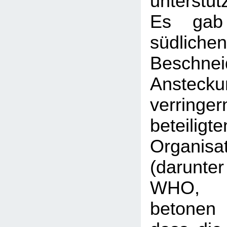
unterstüt
Es gab
südliche
Beschnei
Anstecku
verringe
beteiligte
Organisa
(darun
WHO,
betonen 