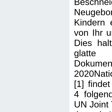
Beschn
Neugeb
Kindern 
von Ihr u
Dies halt
glatt
Dokum
2020Nati
[1] finde
4 folgen
UN Joint