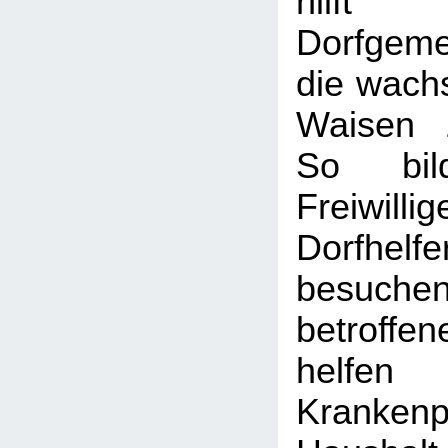
hil
Dorfgeme
die wach
Waisen 
So bil
Freiw
Dorfhel
besuch
betroff
helfe
Kranken