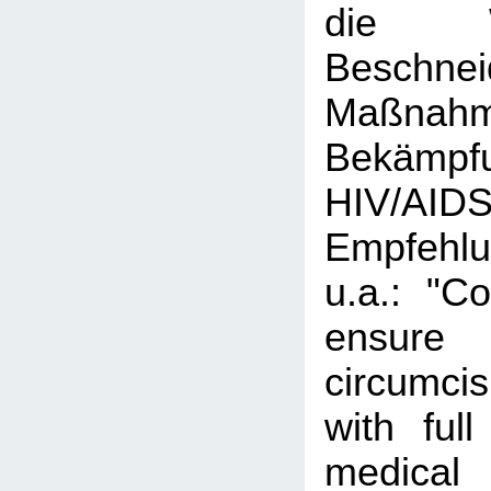
die 
Beschnei
Maßn
Bekäm
HIV/AID
Empfehl
u.a.: "Co
ensure
circumcis
with ful
medical