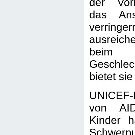
der Vorh
das Anst
verringe
ausreic
beim
Geschlec
bietet sie
UNICEF-
von AID
Kinder 
Schwerpu