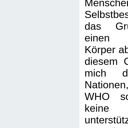
Mensch
Selbstb
das Gru
einen u
Körper a
diesem G
mich di
Nation
WHO so
keine
unterstüt