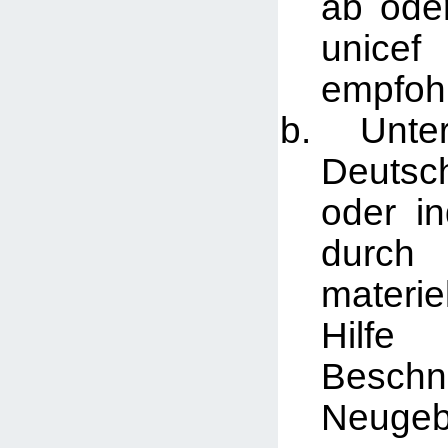
ab ode
unicef
empfoh
Unters
Deutsc
oder in
durch 
materie
Hil
Besch
Neugeb