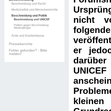
Beschneidung und Recht
Ursprüng
Medizinethik und Menschenrechte
Beschneidung und Politik
nicht v
Beschneidung und UNICEF
Petition gegen Beschneidung
folgend
Minderjähriger
Ärzte und Krankenkasse
veröffen
Presseberichte
er jedo
Fehler gefunden? - Bitte
melden!
darübe
UNICEF 
anschein
Problem
kleine