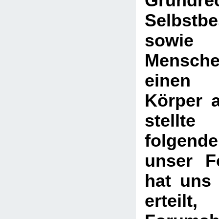
Grund
Selbstb
sow
Mensch
einen u
Körper 
stell
folgend
unser F
hat uns 
ertei