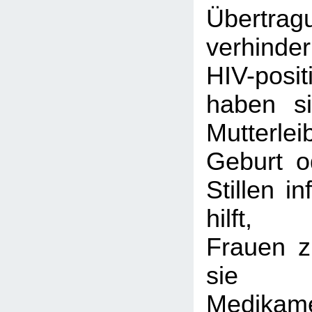
Übertrag
verhinder
HIV-pos
haben si
Mutterl
Geburt o
Stillen i
hilft,
Frauen z
sie 
Medikam