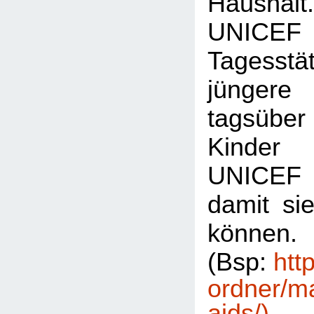
Hausha
UNICEF 
Tagesst
jünge
tagsüber 
Kinder 
UNICEF S
damit sie
können.
(Bsp:
htt
ordner/m
aids/)