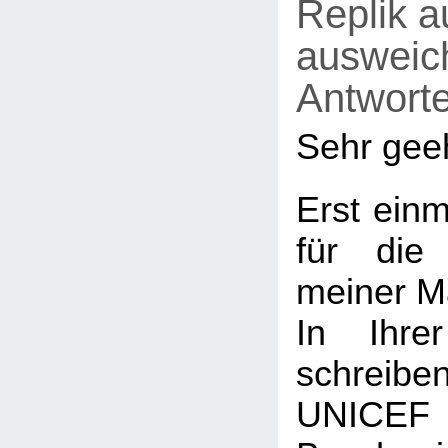
Replik a
ausweic
Antwort
Sehr geeh
Erst einm
für die
meiner M
In Ihrer
schreiben
UNICEF