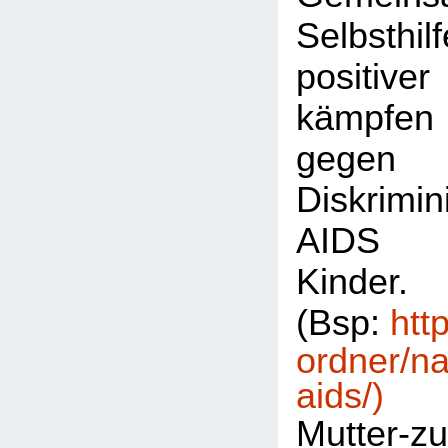
Selbsthil
positiv
kämpfe
gegen 
Diskrim
AIDS b
Kinder.
(Bsp:
htt
ordner/na
aids/)
Mutter-zu