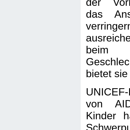
der Vorh
das Anst
verringe
ausreic
beim
Geschlec
bietet sie
UNICEF-
von AID
Kinder 
Schwerpu