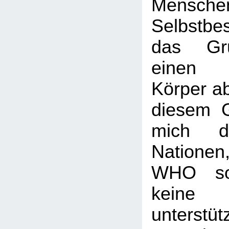
Mensch
Selbstb
das Gru
einen u
Körper a
diesem G
mich di
Nation
WHO so
keine
unterstüt