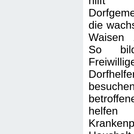
hil
Dorfgeme
die wach
Waisen 
So bil
Freiw
Dorfhel
besuch
betroff
helfe
Kranken