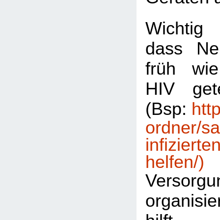
Wichtig
dass Ne
früh wi
HIV get
(Bsp:
htt
ordner/sa
infizierte
helfen/)
Versorgu
organis