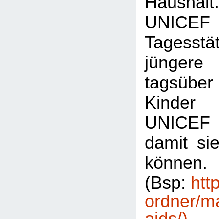
Hausha
UNICEF 
Tagesst
jünge
tagsüber 
Kinder 
UNICEF S
damit sie
können.
(Bsp:
htt
ordner/m
aids/)