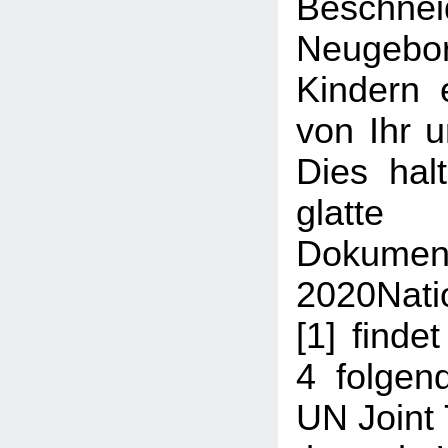
Beschn
Neugeb
Kindern 
von Ihr u
Dies halt
glatt
Dokum
2020Nati
[1] finde
4 folgen
UN Joint