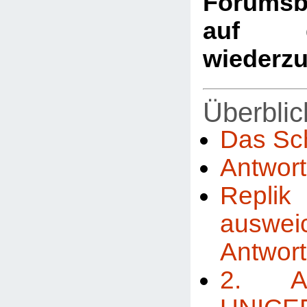
Forumsb
auf d
wiederz
Überblic
Das Sc
Antwor
Repl
auswei
Antwor
2. A