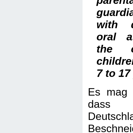
pare
guardi
with 
oral 
the c
childr
7 to 17
Es mag vi
dass
Deuts
Beschn