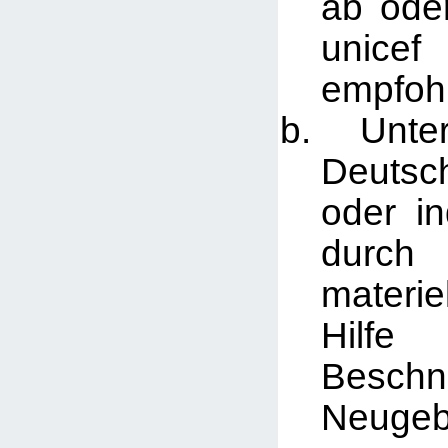
ab ode
unicef
empfoh
Unters
Deutsc
oder in
durch 
materie
Hil
Besch
Neugeb