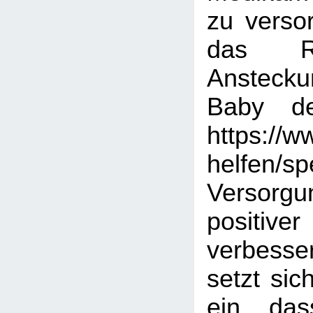
zu verso
das Ri
Ansteck
Baby deu
https://w
helfen/s
Verso
positi
verbess
setzt sic
ein, das