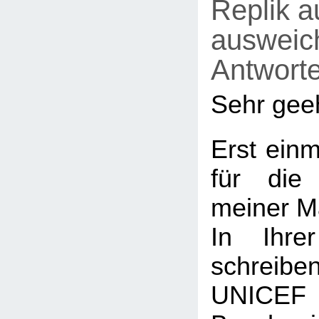
Replik a
ausweic
Antwort
Sehr geeh
Erst einm
für die
meiner M
In Ihrer
schreiben
UNICEF