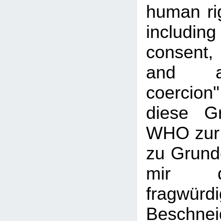
human rig
includi
consent, 
and a
coercio
diese G
WHO zur
zu Grunde
mir d
fragwür
Beschn