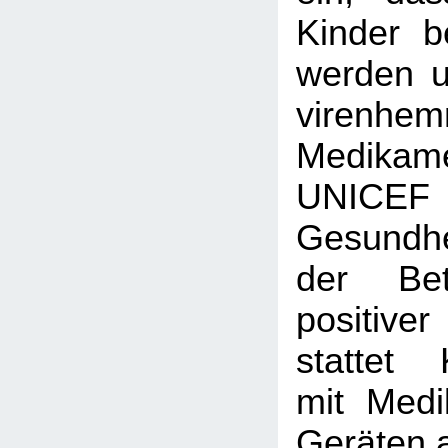
Kinder b
werden 
virenhe
Medikame
UNICE
Gesundh
der Bet
positiv
stattet 
mit Med
Geräten 