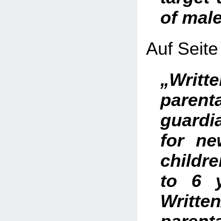
of mal
Auf Seite 
„Writt
pare
guard
for n
childre
to 6 
Writte