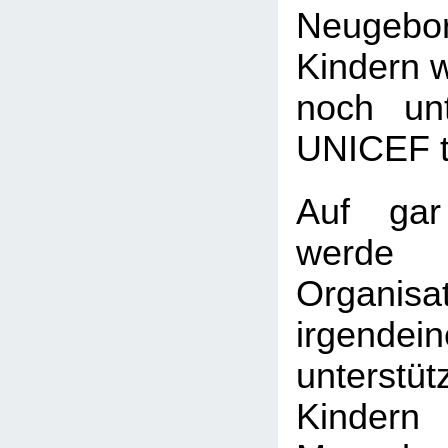
Neugeb
Kindern w
noch unt
UNICEF tu
Auf gar
wer
Organi
irgend
unters
Kind