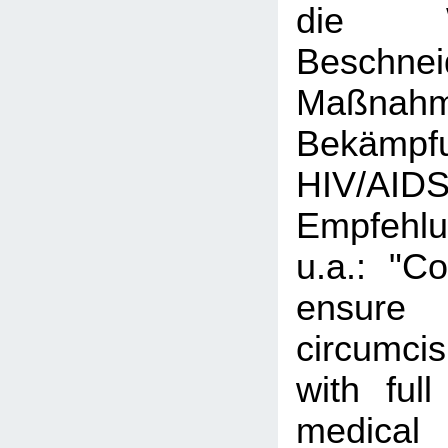
die 
Beschnei
Maßn
Bekäm
HIV/AID
Empfehl
u.a.: "Co
ensure
circumcis
with ful
medical