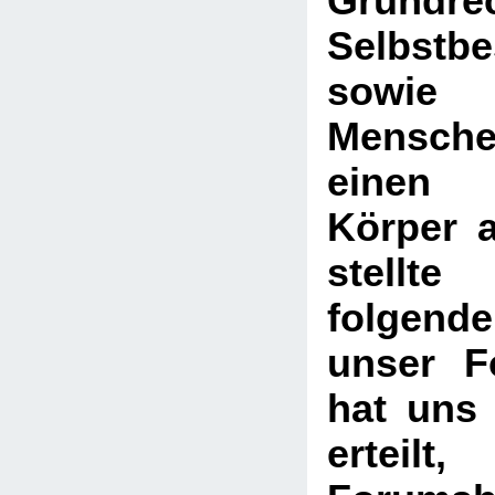
Grund
Selbstb
sow
Mensch
einen u
Körper 
stell
folgend
unser F
hat uns 
ertei