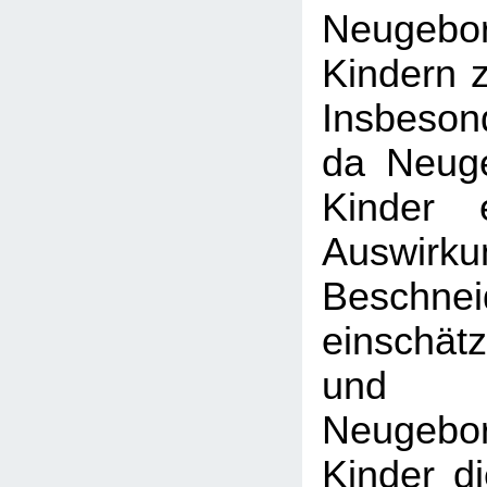
Neugeb
Kindern z
Insbeson
da Neug
Kinder e
Auswirk
Beschne
einschä
und an
Neugeb
Kinder d