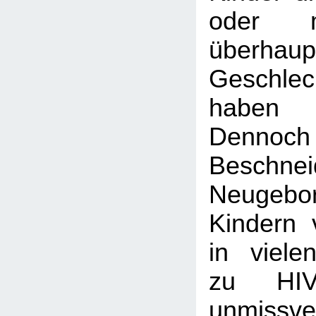
oder 
überha
Geschlec
haben
Dennoc
Beschn
Neugeb
Kindern
in viel
zu HIV
unmissve