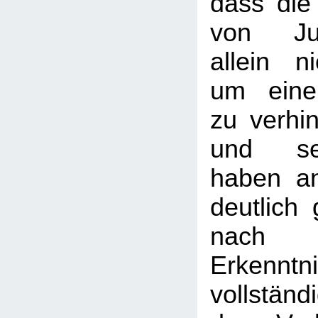
dass die
von Jun
allein ni
um eine 
zu verhi
und se
haben an
deutlich
nach 
Erkenn
vollständ