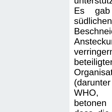
unterstüt
Es gab
südliche
Beschnei
Anstecku
verringe
beteiligte
Organisa
(darun
WHO,
betonen 