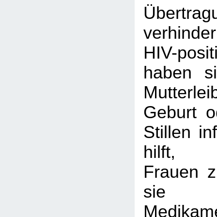
Übertrag
verhinder
HIV-pos
haben si
Mutterl
Geburt o
Stillen i
hilft,
Frauen z
sie 
Medikam