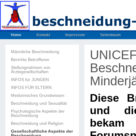
Home
Kontakt
Impressum
Seitenbaum
UNICEF 
Männliche Beschneidung
Berichte Betroffener
Beschn
Stellungnahmen von
Ärztegesellschaften
Minderjä
INFOS für JUNGEN
INFOS FÜR ELTERN
Diese Br
Medizinisches Grundwissen
Beschneidung und Sexualität
und di
Psychologische Aspekte der
Beschneidung
beka
Beschneidung und Religion
Gesellschaftliche Aspekte der
Forumsn
Beschneidung