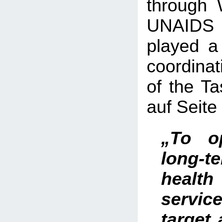
through
UNAIDS
played a 
coordinat
of the Ta
auf Seite
„To o
long-
healt
service
target 