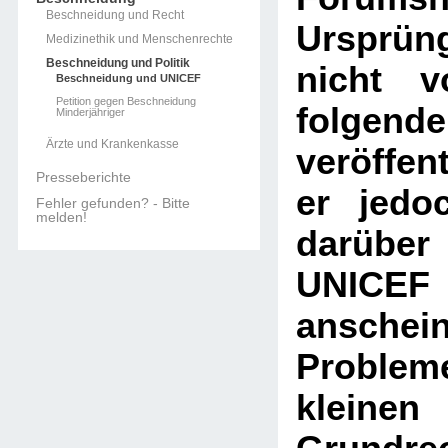
Beschneidung und Recht
Ursprüng
Medizinethik und Menschenrechte
Beschneidung und Politik
nicht v
Beschneidung und UNICEF
Petition gegen Beschneidung
folgend
Minderjähriger
Ärzte und Krankenkasse
veröffen
Presseberichte
er jedo
Fehler gefunden? - Bitte
melden!
darübe
UNICEF 
anschein
Problem
kleine