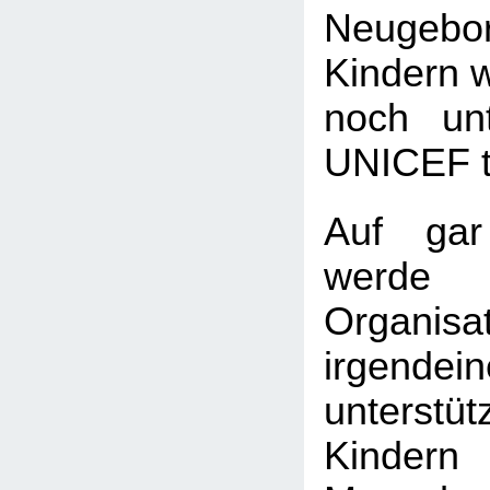
Neugeb
Kindern w
noch unt
UNICEF tu
Auf gar
wer
Organi
irgend
unters
Kind