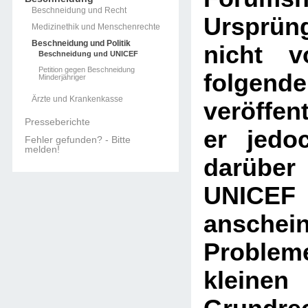
Beschneidung und Recht
Ursprüng
Medizinethik und Menschenrechte
Beschneidung und Politik
nicht v
Beschneidung und UNICEF
Petition gegen Beschneidung
folgend
Minderjähriger
Ärzte und Krankenkasse
veröffen
Presseberichte
er jedo
Fehler gefunden? - Bitte
melden!
darübe
UNICEF 
anschein
Problem
kleine