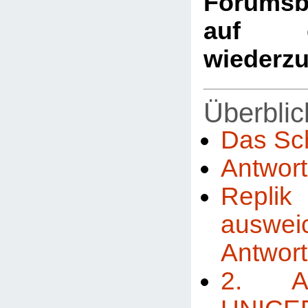
Forumsb
auf d
wiederz
Überblic
Das Sc
Antwor
Repl
auswei
Antwor
2. A