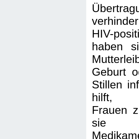
Übertrag
verhinder
HIV-pos
haben si
Mutterl
Geburt o
Stillen i
hilft,
Frauen z
sie 
Medikam