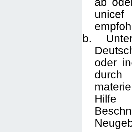
ab ode
unicef
empfoh
Unters
Deutsc
oder in
durch 
materie
Hil
Besch
Neugeb