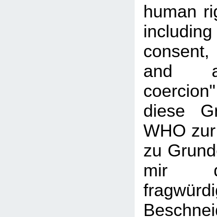
human rig
includi
consent, 
and a
coercio
diese G
WHO zur
zu Grunde
mir d
fragwür
Beschn