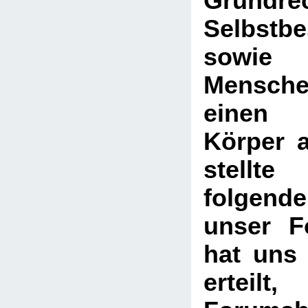
Grund
Selbstb
sow
Mensch
einen u
Körper 
stell
folgend
unser F
hat uns 
ertei