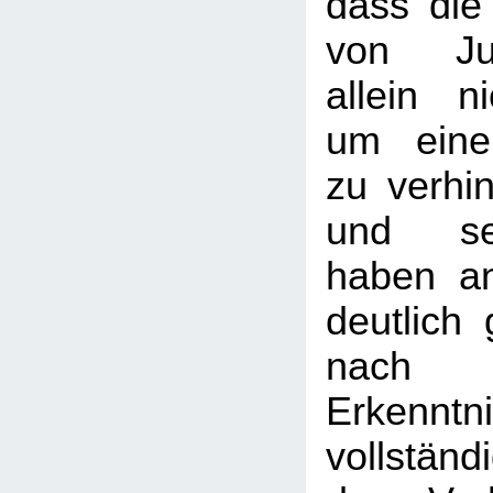
dass die
von Jun
allein ni
um eine 
zu verhi
und se
haben an
deutlich
nach 
Erkenn
vollständ