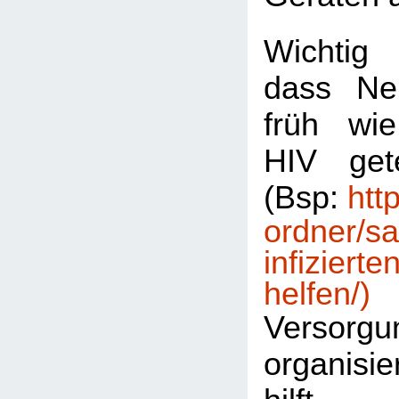
Wichtig
dass Ne
früh wi
HIV get
(Bsp:
htt
ordner/sa
infizierte
helfen/)
Versorgu
organis