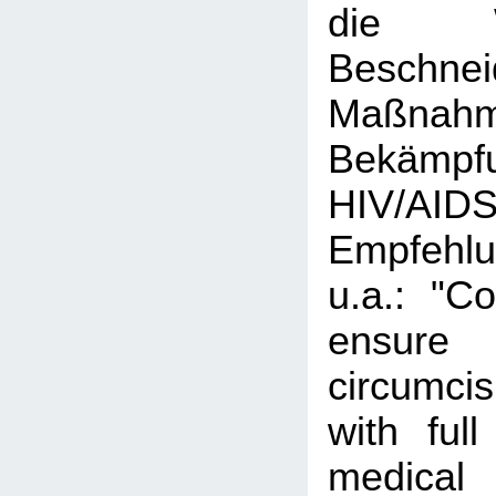
die 
Beschnei
Maßn
Bekäm
HIV/AID
Empfehl
u.a.: "Co
ensure
circumcis
with ful
medical