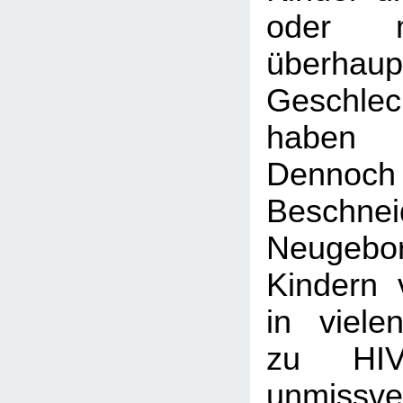
oder 
überha
Geschlec
haben
Dennoc
Beschn
Neugeb
Kindern
in viel
zu HIV
unmissve