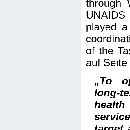
through
UNAIDS
played a 
coordinat
of the Ta
auf Seite
„To o
long-
healt
service
target 