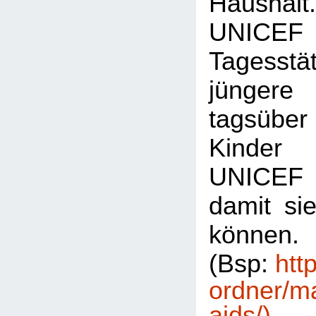
Hausha
UNICEF 
Tagesst
jünge
tagsüber 
Kinder 
UNICEF S
damit sie
können.
(Bsp:
htt
ordner/m
aids/)