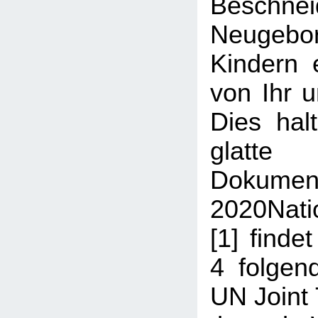
Beschn
Neugeb
Kindern 
von Ihr u
Dies halt
glatt
Dokum
2020Nati
[1] finde
4 folgen
UN Joint