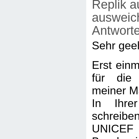
Replik a
ausweic
Antwort
Sehr geeh
Erst einm
für die
meiner M
In Ihrer
schreiben
UNICEF