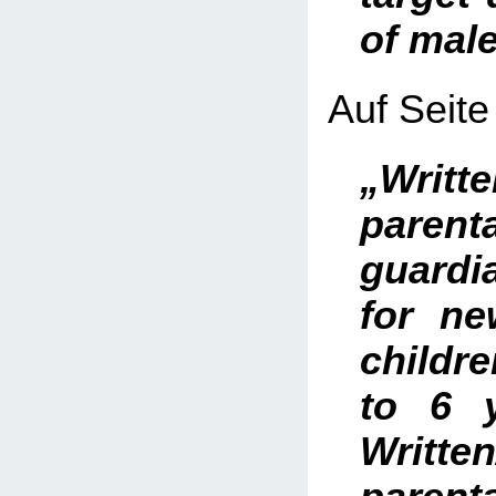
of mal
Auf Seite 
„Writt
pare
guard
for n
childre
to 6 
Writte