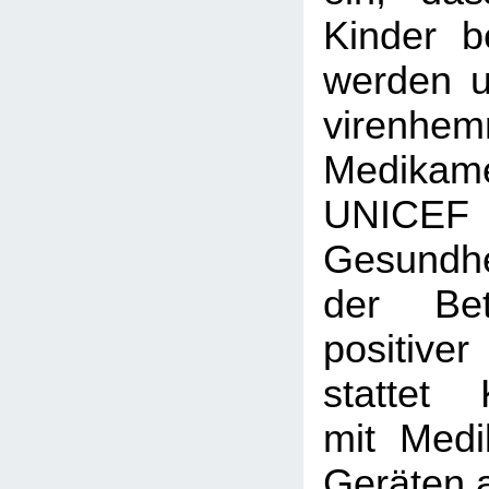
Kinder b
werden 
virenhe
Medikame
UNICE
Gesundh
der Bet
positiv
stattet 
mit Med
Geräten 