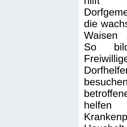
hil
Dorfgeme
die wach
Waisen 
So bil
Freiw
Dorfhel
besuch
betroff
helfe
Kranken