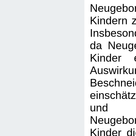
Neugeb
Kindern z
Insbeson
da Neug
Kinder e
Auswirk
Beschne
einschä
und an
Neugeb
Kinder d