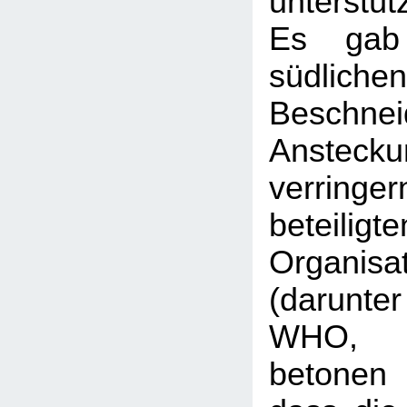
unterstüt
Es gab
südliche
Beschnei
Anstecku
verringe
beteiligte
Organisa
(darun
WHO,
betonen 