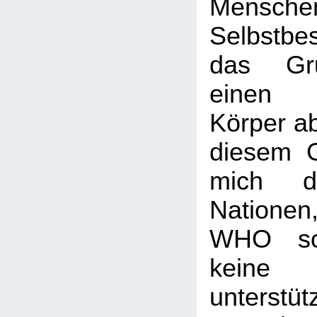
Mensch
Selbstb
das Gru
einen u
Körper a
diesem G
mich di
Nation
WHO so
keine
unterstüt