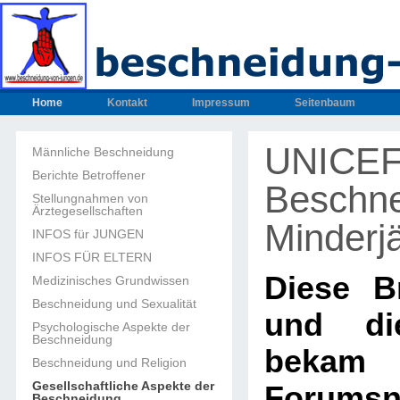
Home
Kontakt
Impressum
Seitenbaum
UNICEF 
Männliche Beschneidung
Berichte Betroffener
Beschn
Stellungnahmen von
Ärztegesellschaften
Minderjä
INFOS für JUNGEN
INFOS FÜR ELTERN
Diese Br
Medizinisches Grundwissen
Beschneidung und Sexualität
und di
Psychologische Aspekte der
Beschneidung
beka
Beschneidung und Religion
Gesellschaftliche Aspekte der
Forumsn
Beschneidung