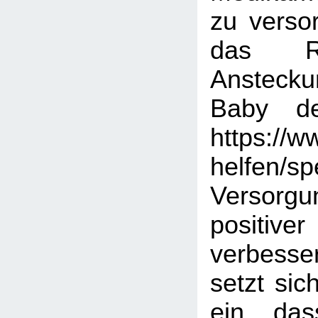
zu verso
das Ri
Ansteck
Baby deu
https://w
helfen/s
Verso
positi
verbess
setzt sic
ein, das