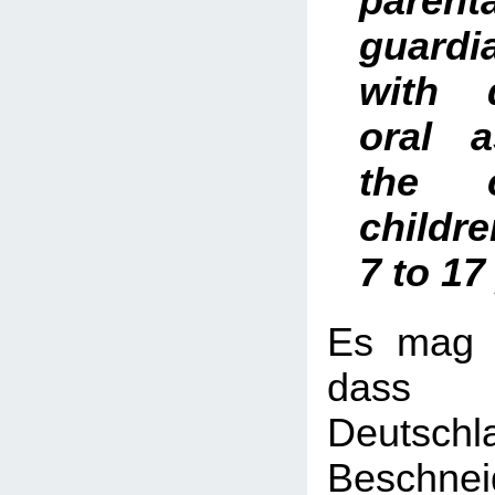
pare
guardi
with 
oral 
the c
childr
7 to 17
Es mag vi
dass
Deuts
Beschn