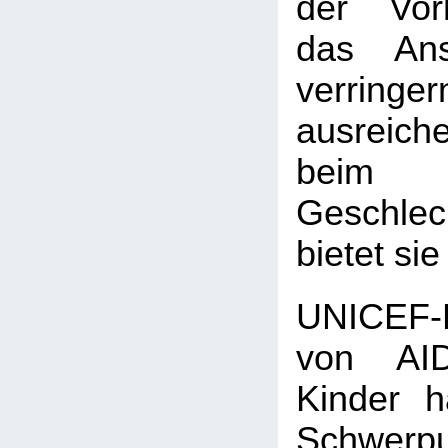
der Vorh
das Anst
verringe
ausreic
beim
Geschlec
bietet sie
UNICEF-
von AID
Kinder 
Schwerpu