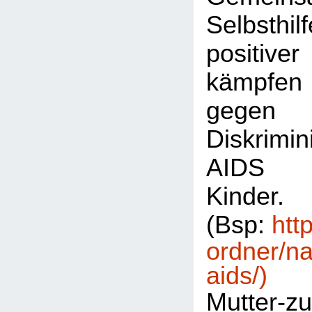
Selbsthil
positiv
kämpfe
gegen 
Diskrim
AIDS b
Kinder.
(Bsp:
htt
ordner/na
aids/)
Mutter-zu