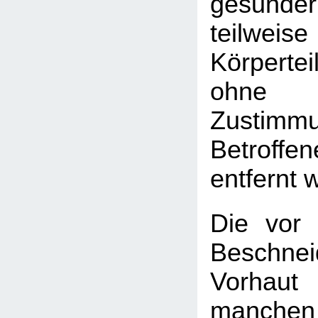
gesund
teilwei
Körperte
ohne
Zusti
Betroff
entfernt w
Die vor 
Beschn
Vorhau
manchen