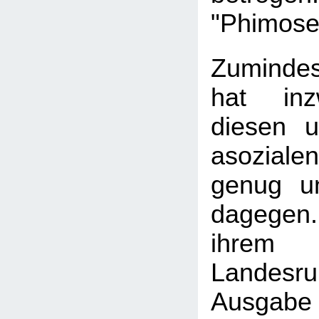
"Phimose
Zuminde
hat inz
diesen u
asozial
genug u
dagegen
ihrem
Landesru
Ausgabe