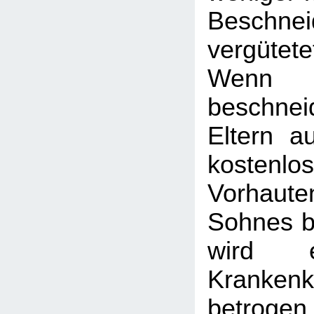
Beschne
vergüte
Wen
beschnei
Eltern a
kostenlo
Vorhaute
Sohnes b
wird e
Krankenk
betroge