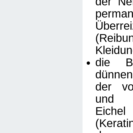
der Ne
perman
Überre
(Reib
Kleidun
die B
dünnen
der vo
und e
Eichel
(Kerati