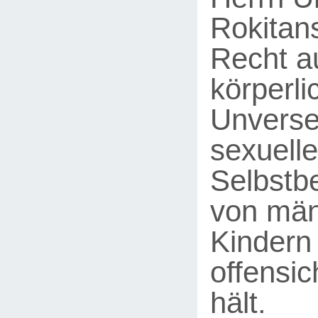
Rokitan
Recht a
körperli
Unverse
sexuelle
Selbstb
von män
Kindern
offensic
hält.