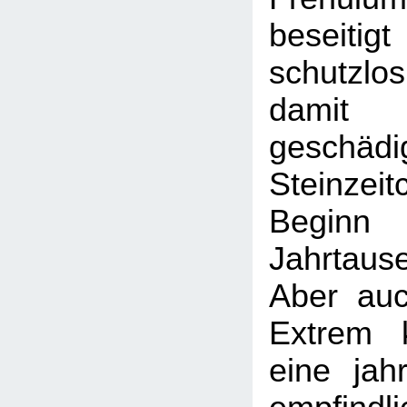
beseitigt
schutzlo
damit
gesc
Steinzei
Begin
Jahrtaus
Aber au
Extrem 
eine jah