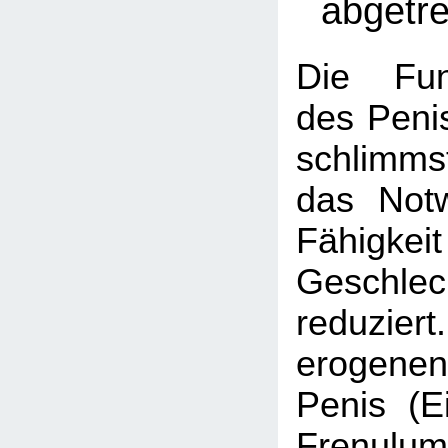
abgetr
Die Funk
des Penis
schlimm
das Not
Fähig
Geschlec
reduzie
erogen
Penis (Ei
Frenulum