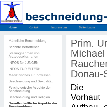
Home
Kontakt
Impressum
Seitenbaum
Prim. Un
Männliche Beschneidung
Berichte Betroffener
Michael
Stellungnahmen von
Ärztegesellschaften
Rauche
INFOS für JUNGEN
INFOS FÜR ELTERN
Donau-S
Medizinisches Grundwissen
Beschneidung und Sexualität
Die m
Psychologische Aspekte der
Beschneidung
Vorhaut
Beschneidung und Religion
Gesellschaftliche Aspekte der
Beschneidung