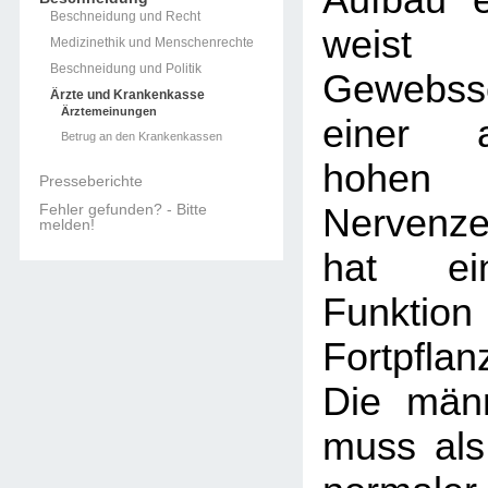
Aufbau ei
Beschneidung und Recht
wei
Medizinethik und Menschenrechte
Beschneidung und Politik
Gewebss
Ärzte und Krankenkasse
Ärztemeinungen
einer a
Betrug an den Krankenkassen
hohen
Presseberichte
Fehler gefunden? - Bitte
Nervenz
melden!
hat ein
Funk
Fortpfla
Die männ
muss als 