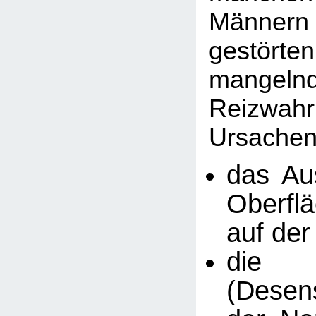
Männer
gestö
mangeln
Reizwah
Ursachen
das Au
Oberfl
auf der
die A
(Desens