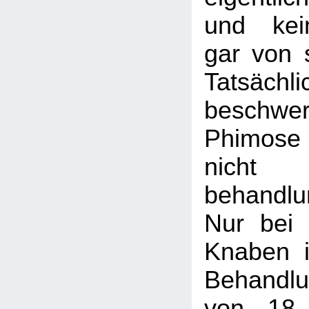
und kei
gar von s
Tatsäch
beschwer
Phimose 
nicht
behandlu
Nur bei
Knaben i
Behandl
von 18 