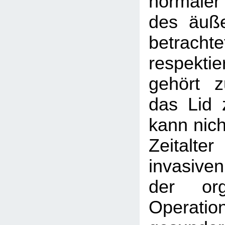
normale
des äuße
betra
respektie
gehört 
das Lid
kann nich
Zeitalte
invasiven
der org
Operation