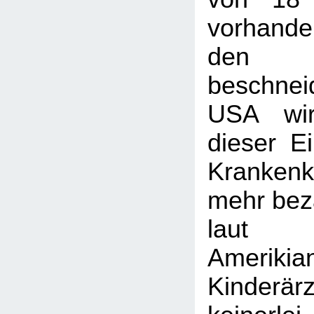
vorhand
den
beschnei
USA wir
dieser Ei
Kranken
mehr beza
lau
Amerikia
Kinderärz