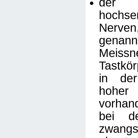
der
hochsen
Nerv
genann
Meissn
Tastkö
in de
hohe
vorhan
bei d
zwangs