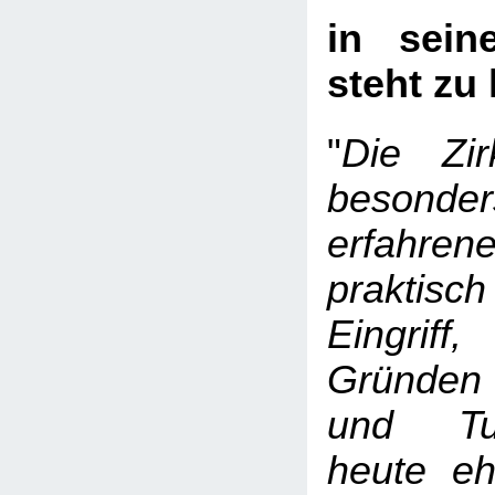
in sein
steht zu 
"
Die Zir
beso
erfahren
praktisc
Eingri
Gründen d
und Tum
heute eh