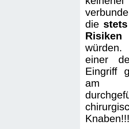
keinerl
verbunde
die
stet
Risiken
würden.
einer de
Eingriff 
am 
durchgef
chirurgis
Knaben!!!