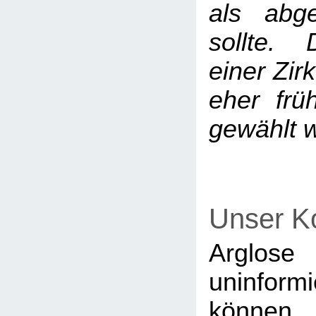
als abg
sollte. 
einer Zir
eher früh
gewählt 
Unser K
Argl
uninfor
könne