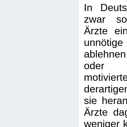
In Deuts
zwar so
Ärzte ei
unnötige
ablehnen,
oder a
motivier
derartig
sie heran
Ärzte da
weniger k