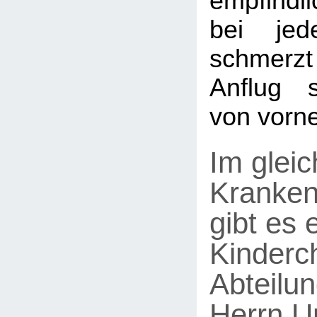
empfindli
bei jed
schmerz
Anflug s
von vorne
Im glei
Kranke
gibt es 
Kinderc
Abteilun
Herrn Un