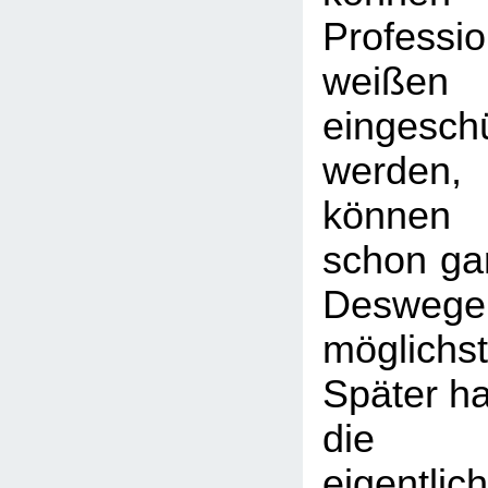
Professio
weißen 
eingesch
werden,
können 
schon gar
Deswe
möglic
Später hat
die "P
eigentli