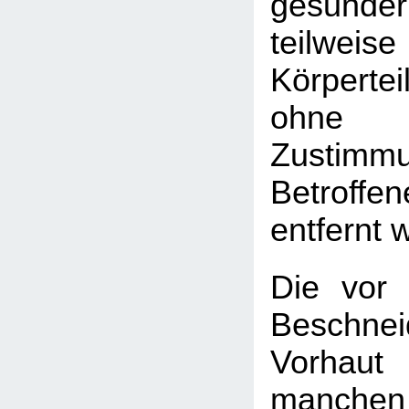
gesund
teilwei
Körperte
ohne
Zusti
Betroff
entfernt w
Die vor 
Beschn
Vorhau
manchen