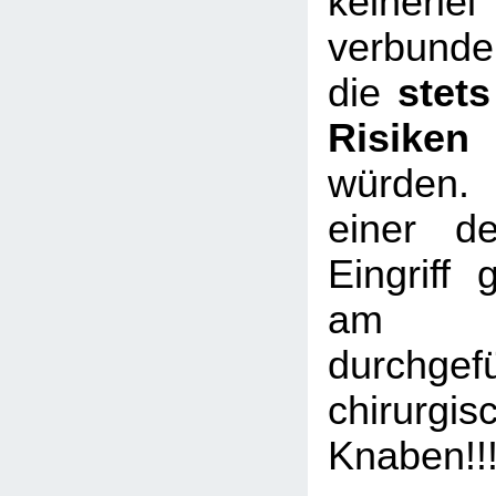
keinerl
verbunde
die
stet
Risiken
würden.
einer de
Eingriff 
am 
durchgef
chirurgis
Knaben!!!