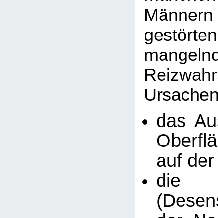
Männer
gestö
mangeln
Reizwah
Ursachen
das Au
Oberfl
auf der
die A
(Desens