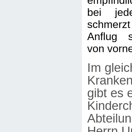
empfindli
bei jed
schmerz
Anflug s
von vorne
Im glei
Kranke
gibt es 
Kinderc
Abteilun
Herrn Un