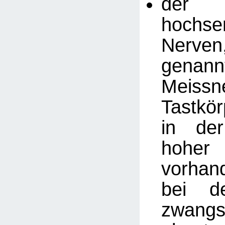
der
hochsen
Nerv
genann
Meissn
Tastkö
in de
hohe
vorhan
bei d
zwangs