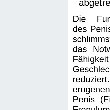
abgetr
Die Funk
des Penis
schlimm
das Not
Fähig
Geschlec
reduzie
erogen
Penis (Ei
Frenulum