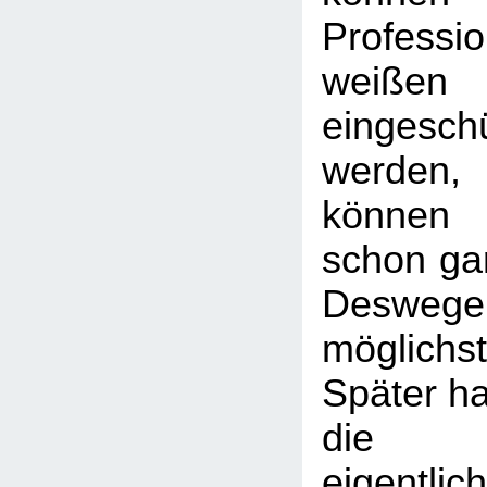
Professio
weißen 
eingesch
werden,
können 
schon gar
Deswe
möglic
Später hat
die "P
eigentli