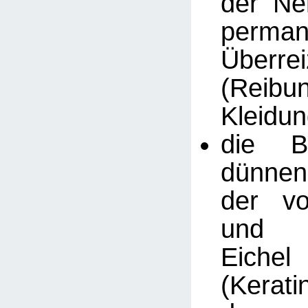
der Ne
perman
Überre
(Reib
Kleidun
die B
dünnen
der vo
und e
Eichel
(Kerati