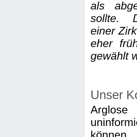
als abg
sollte. 
einer Zir
eher früh
gewählt 
Unser K
Argl
uninfor
könne