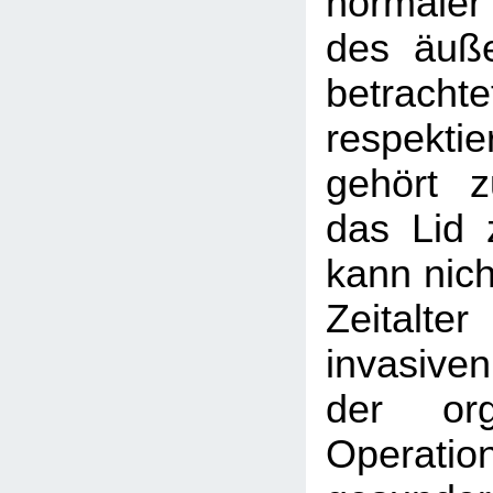
normale
des äuße
betra
respektie
gehört 
das Lid
kann nich
Zeitalte
invasiven
der org
Operation