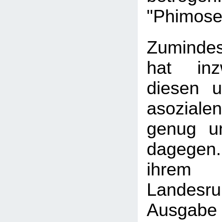
"Phimose
Zuminde
hat inz
diesen u
asozial
genug u
dagegen
ihrem
Landesru
Ausgabe