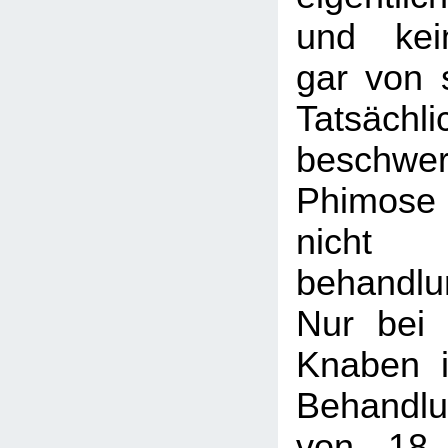
und kei
gar von s
Tatsäch
beschwer
Phimose 
nicht
behandlu
Nur bei
Knaben i
Behandl
von 18 