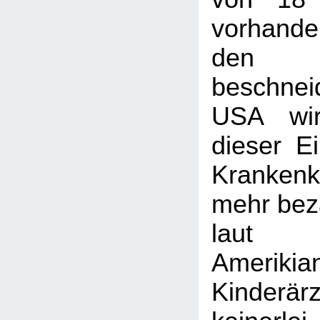
vorhand
den
beschnei
USA wir
dieser Ei
Kranken
mehr beza
lau
Amerikia
Kinderärz