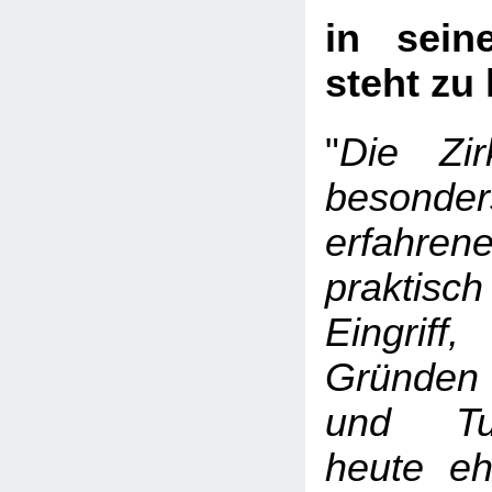
in sein
steht zu 
"
Die Zir
beso
erfahren
praktisc
Eingri
Gründen d
und Tum
heute eh