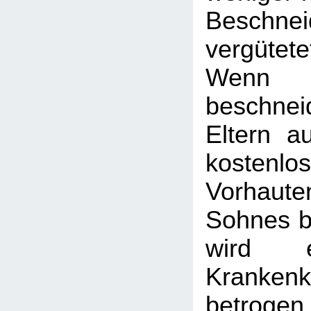
Beschne
vergüte
Wen
beschnei
Eltern a
kostenlo
Vorhaute
Sohnes b
wird e
Krankenk
betroge