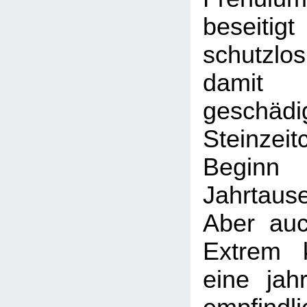
beseitigt
schutzlo
damit
gesc
Steinzei
Begin
Jahrtaus
Aber au
Extrem 
eine jah