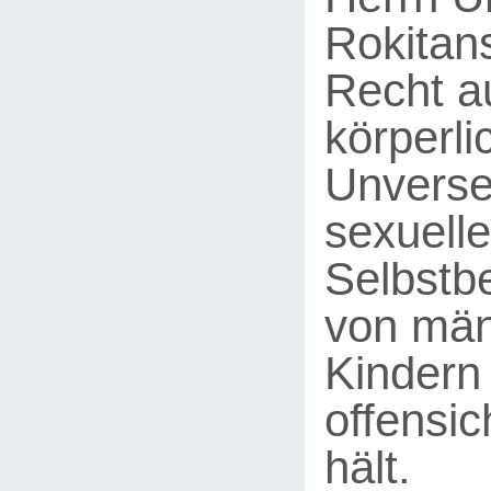
Rokitan
Recht a
körperli
Unverse
sexuelle
Selbstb
von män
Kindern
offensic
hält.