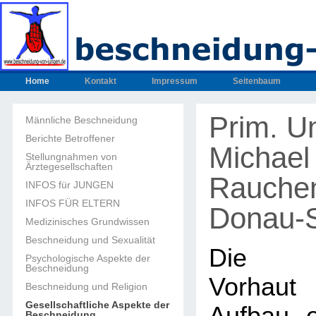
Home
Kontakt
Impressum
Seitenbaum
Prim. Un
Männliche Beschneidung
Berichte Betroffener
Michael
Stellungnahmen von
Ärztegesellschaften
Rauche
INFOS für JUNGEN
INFOS FÜR ELTERN
Donau-S
Medizinisches Grundwissen
Beschneidung und Sexualität
Die m
Psychologische Aspekte der
Beschneidung
Vorhaut
Beschneidung und Religion
Gesellschaftliche Aspekte der
Beschneidung