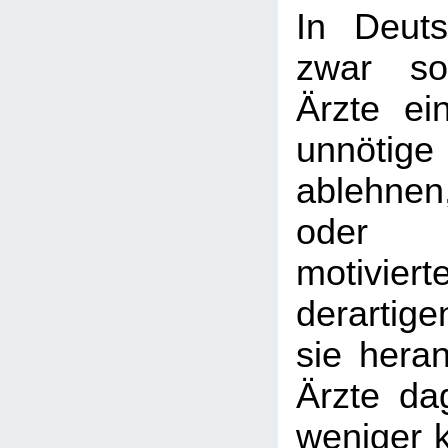
In Deuts
zwar so
Ärzte ei
unnötige
ablehnen,
oder a
motivier
derartig
sie heran
Ärzte da
weniger k