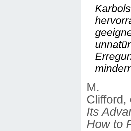
Karbol
hervor
geei
unnatür
Erre
mindern
M.
Clifford,
Its Adva
How to 