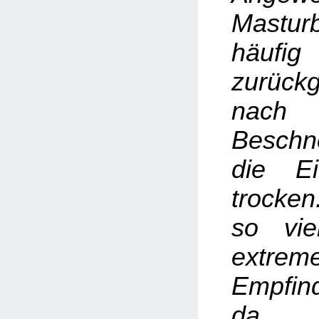
Mastur
häuf
zurückg
na
Besch
die E
trocken
so vie
extrem
Empfind
da 