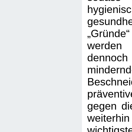
hygie
gesundhei
„Gründ
werde
dennoch b
mindern
Beschnei
prävent
gegen di
weiterh
wichtigst