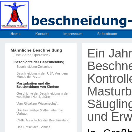
Home
Kontakt
Impressum
Seitenbaum
Ein Jah
Männliche Beschneidung
Eine kleine Operation?
Beschne
Geschichte der Beschneidung
Beschneidung-Zeitachse
Beschneidung in den USA: Aus dem
Kontroll
Munde der Ärzte
Masturbation und die
Masturb
Beschneidung von Kindern
Geschichte der Beschneidung in der
westlichen Hemisphäre
Säuglin
Vom Ritual zur Wissenschaft
Drei beständige Mythen über die
und Erw
Vorhaut
CIRP: Geschichte der Beschneidung
Das Rätsel des Sandes