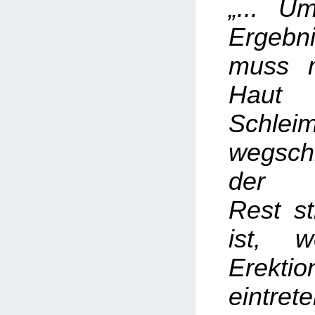
„... U
Ergebni
muss 
Ha
Schlei
wegsch
der v
Rest st
ist, 
Erektio
eintre