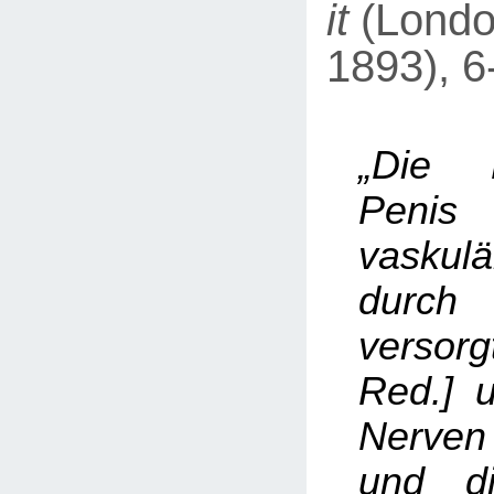
it
(London
1893), 6
„Die 
Penis
vaskulä
durch
versor
Red.] u
Nerven
und di