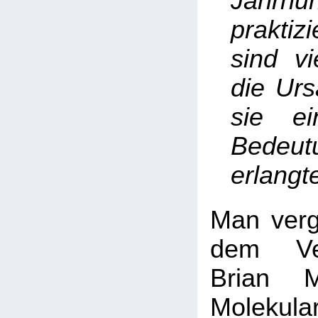
Jahrhu
praktiz
sind vi
die Ur
sie ei
Bedeut
erlangte
Man verg
dem Ve
Brian M
Molekula