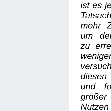
ist es j
Tatsac
mehr Ze
um de
zu erre
wenig
versu
diesen 
und fo
größer 
Nutzen 