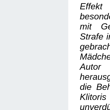
Effe
besond
mit G
Strafe 
gebrac
Mädchen
Autor
herausg
die Be
Klit
unverd