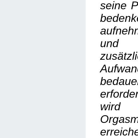
seine P
bedenk
aufnehm
un
zusätzl
Aufw
bedau
erford
wird
Orga
erreich