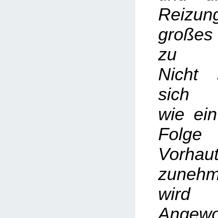
Reizun
große
zu ve
Nicht 
sich 
wie ein
Folge
Vorhau
zunehm
wi
Angew