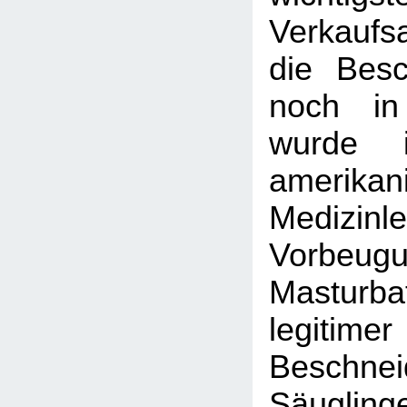
Verkaufs
die Bes
noch in
wurde i
amerikan
Medizinl
Vorbe
Mastur
legitim
Beschn
Säugling