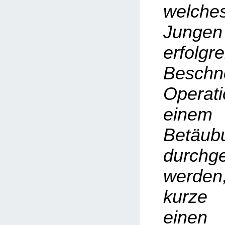
welches
Jungen
erfolgre
Beschn
Operati
einem
Betäub
durchge
werde
kurz
einen