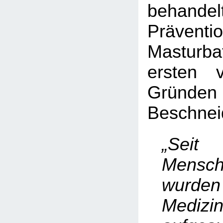
behan
Präve
Masturb
ersten 
Gründ
Beschnei
„Seit
Mensch
wurden
Medizi