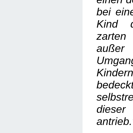
bei ein
Kind 
zarten
außer 
Umga
Kinde
bedeckt
selbs
dieser
antrieb.