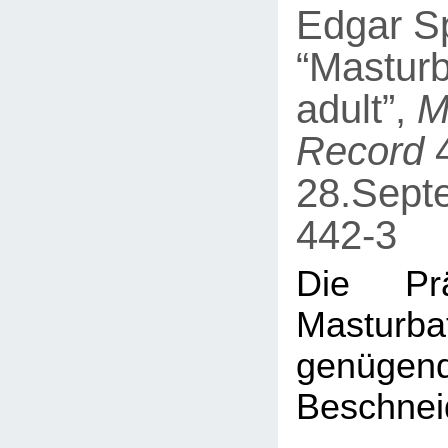
Edgar Sp
“Masturb
adult”,
M
Record
4
28.Sept
442-3
Die Prä
Mastur
genügen
Beschnei