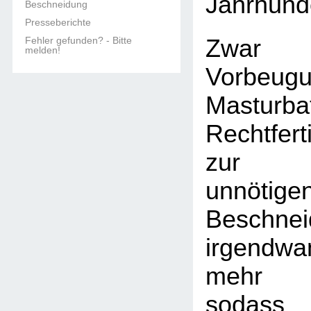
Jahrhunde
Beschneidung
Presseberichte
Fehler gefunden? - Bitte
Zwar
melden!
Vorbeug
Mastur
Rechtfer
zur m
unnötige
Beschnei
irgendwan
mehr a
sodas