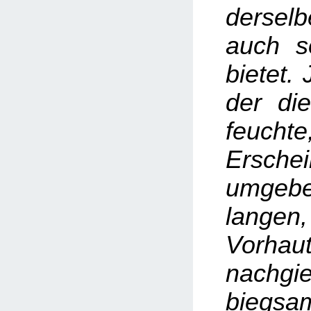
dersel
auch so
bietet. 
der di
feucht
Ersch
umgebe
lange
Vorh
nachg
biegs