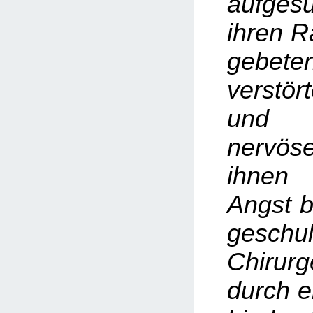
aufges
ihren R
gebet
verstör
und 
nervöse
ihnen
Angst b
geschu
Chiru
durch e