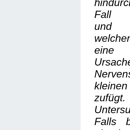
hindur
Fall ü
und 
welch
eine
Ursa
Nerve
kleine
zufü
Unter
Falls b