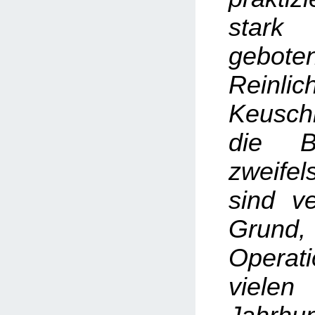
star
gebo
Reinlic
Keusch
die B
zweifel
sind ve
Grund
Operat
vielen