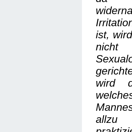
widerna
Irritat
ist, wi
nich
Sexual
gerich
wird 
welche
Manne
allz
prakti