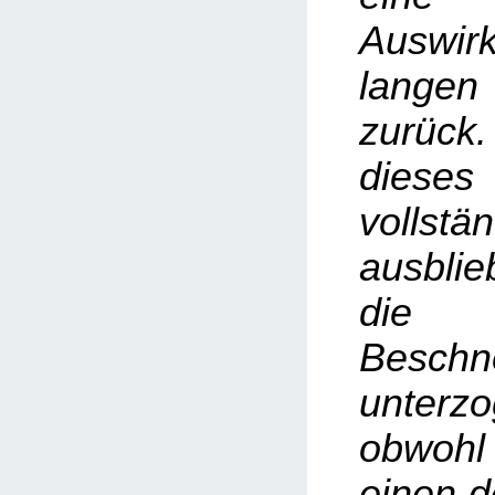
Auswir
lange
zurück.
dies
vollstä
ausblie
die
Beschn
unterz
obwohl
einen d