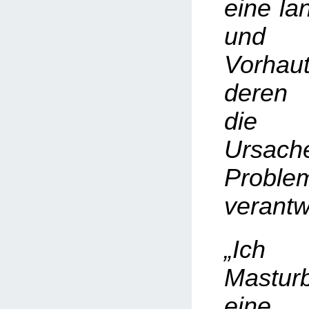
eine la
und 
Vorha
deren 
die a
Ursa
Proble
verantwo
„Ich 
Mastu
ei