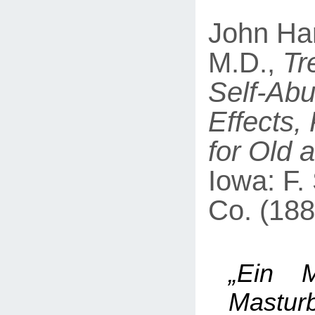
John Har
M.D.,
Tr
Self-Abu
Effects,
for Old 
Iowa: F.
Co. (188
„Ein M
Masturb