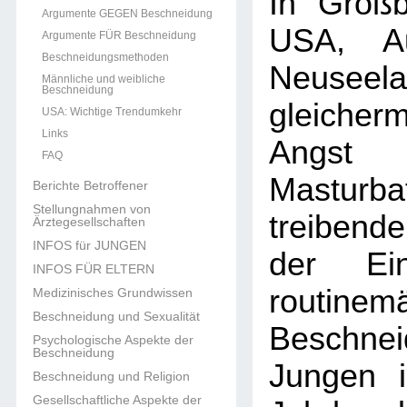
In Großb
Argumente GEGEN Beschneidung
USA, Au
Argumente FÜR Beschneidung
Beschneidungsmethoden
Neuseel
Männliche und weibliche
Beschneidung
gleicher
USA: Wichtige Trendumkehr
Links
Angst
FAQ
Masturbat
Berichte Betroffener
Stellungnahmen von
treibend
Ärztegesellschaften
INFOS für JUNGEN
der Ein
INFOS FÜR ELTERN
routinem
Medizinisches Grundwissen
Beschneidung und Sexualität
Beschn
Psychologische Aspekte der
Beschneidung
Jungen 
Beschneidung und Religion
Gesellschaftliche Aspekte der