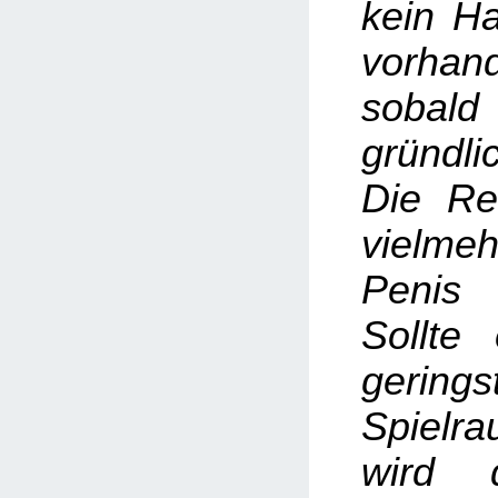
kein Ha
vorha
sobal
gründlic
Die Re
vielme
Penis
Sollte
gerings
Spiel
wird 