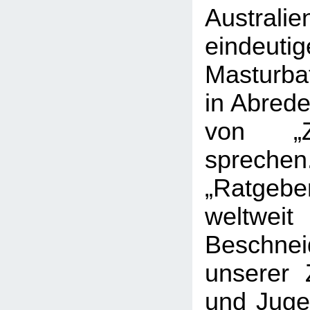
Austr
eindeuti
Masturba
in Abrede
von „Z
sprec
„Ratge
weltweit
Beschnei
unserer Z
und Jugen