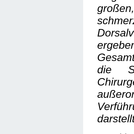
groß
schmer
Dorsal
erge
Gesamtb
die S
Chiru
außeror
Verfüh
darstellt