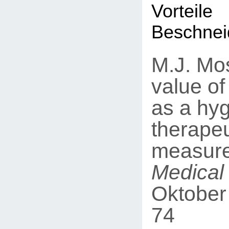
Vort
Beschnei
M.J. Mo
value of
as a hyg
therapeu
measur
Medical
Oktober
74