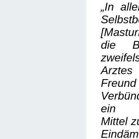
„In all
Selbstb
[Mastu
die B
zweif
Arzte
Fre
Verbünd
ein g
Mittel 
Eindä