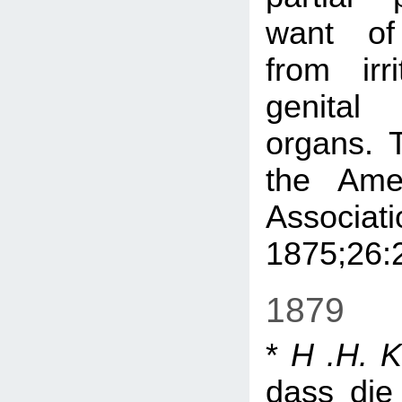
want of 
from irr
genital
organs. T
the Ame
Associati
1875;26:
1879
*
H .H. 
dass die