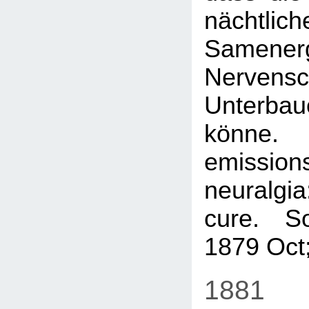
nächtlich
Samene
Nervens
Unterb
könne
emissio
neuralgia
cure. So
1879 Oct;
1881