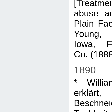
[Treatm
abuse an
Plain Fac
Young, 
Iowa, 
Co. (1888
1890
* Willi
erklär
Beschneid