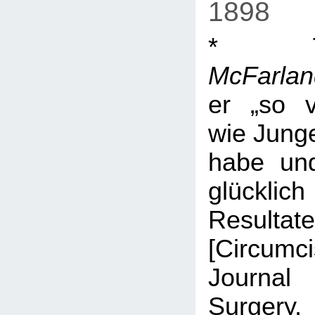
1898
*
McFarlan
er „so 
wie Junge
habe un
glückl
Result
[Circumci
Journal
Surgery, 