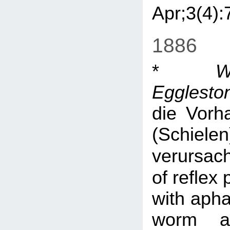
Apr;3(4):
1886
*
W
Egglesto
die Vorh
(Schielen
verursac
of reflex
with apha
worm an