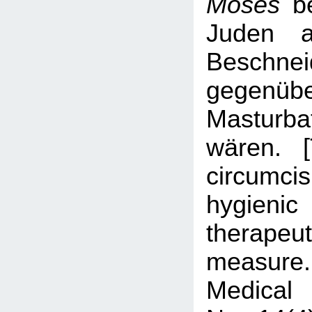
Moses
be
Juden a
Beschnei
gegen
Masturb
wären. 
circum
hygi
therapeut
measur
Medical