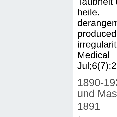
Taubheit
heile
derange
produce
irregular
Medical
Jul;6(7):
1890-192
und Mast
1891