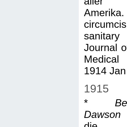
aller
Amerika
circum
sanita
Journal o
Medical
1914 Jan 
1915
*
B
Dawson
e
die w