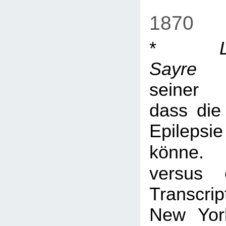
1870
*
Sayre
"b
seiner 
dass die
Epilep
könne
versus e
Transcr
New York