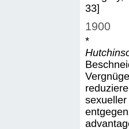
33]
1900
Hutchins
Beschne
Vergnüge
reduzi
sexuel
entgegen
advan