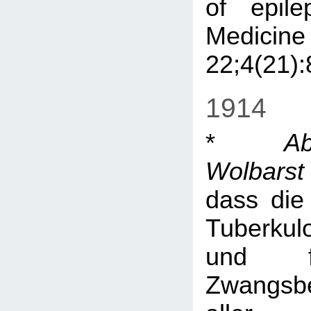
of epile
Medici
22;4(21):
1914
*
A
Wolbarst
dass die
Tuberkul
und f
Zwangsb