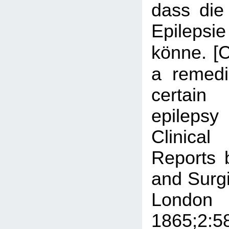
dass die
Epileps
[
könne.
a remedi
certai
epileps
Clinical
Reports 
and Surgi
Londo
1865;2:5