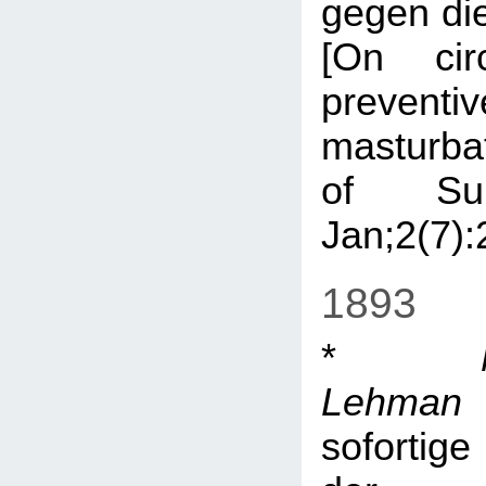
gegen di
[On cir
preve
masturba
of Su
Jan;2(7):
1893
*
Lehman
soforti