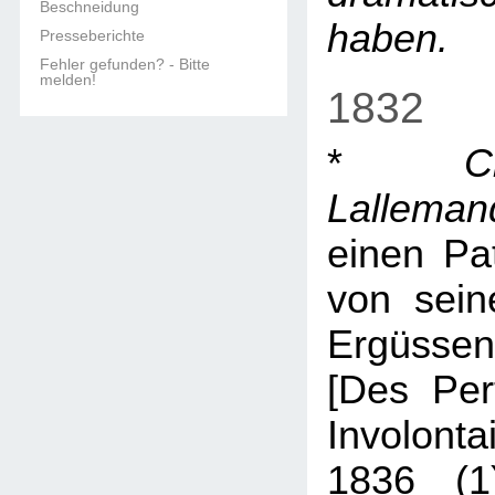
Beschneidung
haben.
Presseberichte
Fehler gefunden? - Bitte
melden!
1832
*
C
Lalleman
einen Pa
von sein
Ergüsse
[Des Per
Involon
1836 (1