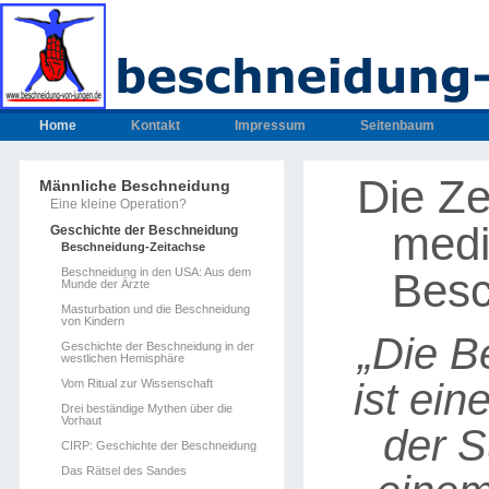
Home
Kontakt
Impressum
Seitenbaum
Die Ze
Männliche Beschneidung
Eine kleine Operation?
medi
Geschichte der Beschneidung
Beschneidung-Zeitachse
Beschneidung in den USA: Aus dem
Besc
Munde der Ärzte
Masturbation und die Beschneidung
von Kindern
„Die B
Geschichte der Beschneidung in der
westlichen Hemisphäre
ist ein
Vom Ritual zur Wissenschaft
Drei beständige Mythen über die
Vorhaut
der 
CIRP: Geschichte der Beschneidung
Das Rätsel des Sandes