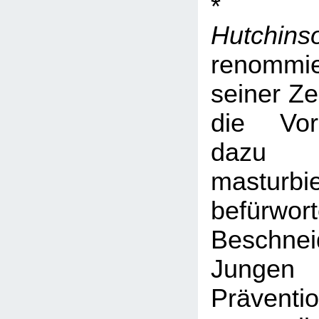
Hutchins
renommie
seiner Zei
die Vor
dazu v
mastur
befürwort
Beschne
Junge
Prävent