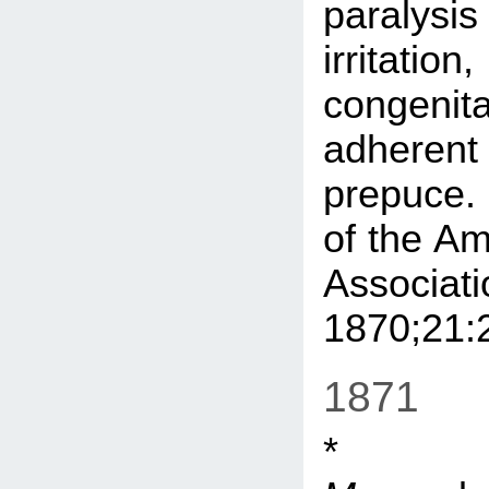
paralysi
irritati
congenita
adherent
prepuc
of the Am
Associati
1870;21:
1871