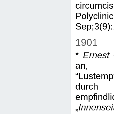
circum
Polyc
Sep;3(9):
1901
*
Ernest
an, 
“Lustemp
durch 
empfindli
„
Innensei