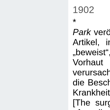
1902
Park
verö
Artikel,
„beweis
Vorhau
verursa
die Besc
Krankheit
[The surg