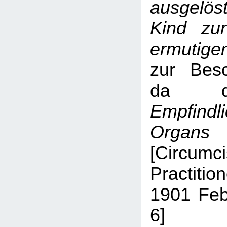
ausgelös
Kind zur
ermutige
zur Besc
da d
Empfind
Organs
[Circumci
Practiti
1901 Feb
6]