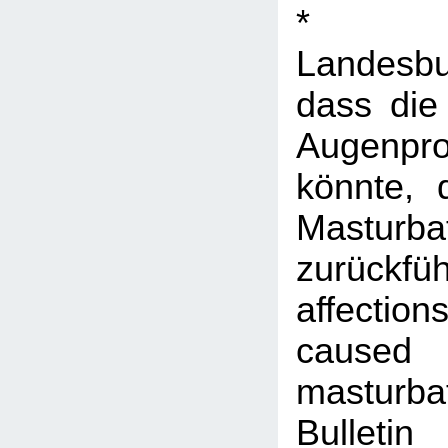
* Max
Landesbu
dass die
Augenpr
könnte, 
Masturba
zurück
affectio
cau
masturba
Bulle