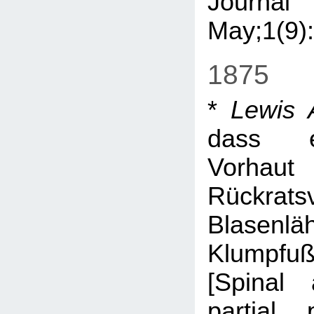
Jour
May;1(9)
1875
*
Lewis A
dass e
Vorhaut
Rückrats
Blasen
Klumpfu
[Spinal
partial 