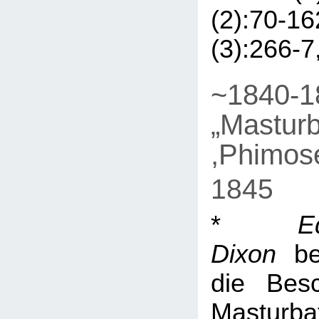
(2):70
(3):266-7
~1840-1
„Masturb
,Phimose
1845
*
E
Dixon
beh
die Bes
Masturba