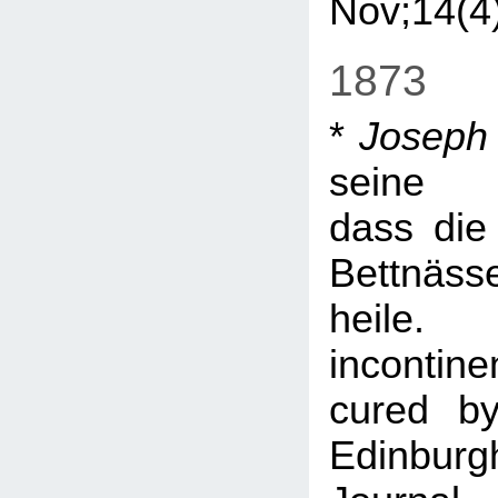
Nov;14(4
1873
*
Joseph 
seine „
dass die
Bettnäss
heile.
incontin
cured by
Edinbu