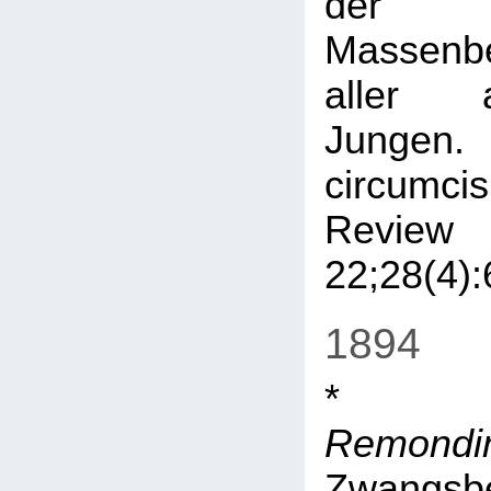
der
Massenb
aller a
Jungen.
circumci
Revie
22;28(4):
1894
Remondi
Zwangsb