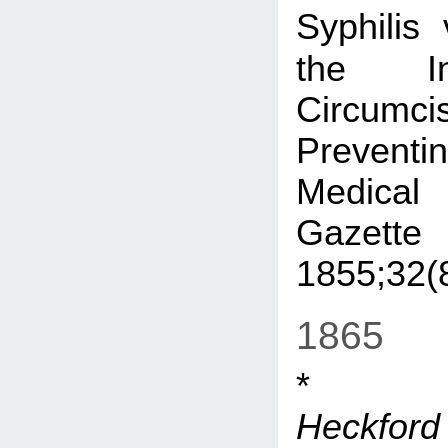
Syphilis
the In
Circu
Prevent
Medica
Gazette
1855;32(
1865
Heckf