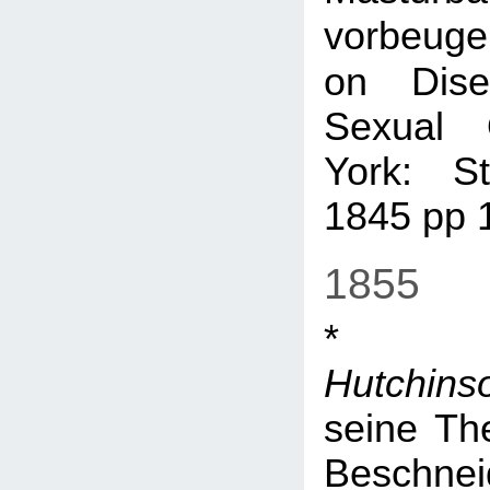
vorbeug
on Dise
Sexual 
York: S
1845 pp 
1855
Hutchins
seine The
Beschn