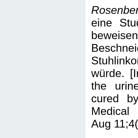
Rosenbe
eine Stu
beweisen 
Beschnei
Stuhlinko
würde. [I
the urin
cured by
Medical
Aug 11;4(