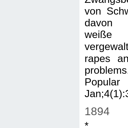
von Sch
davon 
weiße
vergewa
rapes an
problem
Popular
Jan;4(1):
1894