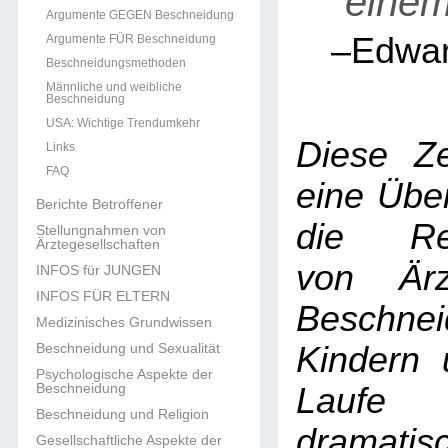
einem
Argumente GEGEN Beschneidung
–Edward
Argumente FÜR Beschneidung
Beschneidungsmethoden
Männliche und weibliche
Beschneidung
USA: Wichtige Trendumkehr
Diese Ze
Links
FAQ
eine Über
Berichte Betroffener
die Rec
Stellungnahmen von
Ärztegesellschaften
von Ärz
INFOS für JUNGEN
INFOS FÜR ELTERN
Beschn
Medizinisches Grundwissen
Beschneidung und Sexualität
Kindern
Psychologische Aspekte der
Beschneidung
Laufe
Beschneidung und Religion
dramati
Gesellschaftliche Aspekte der