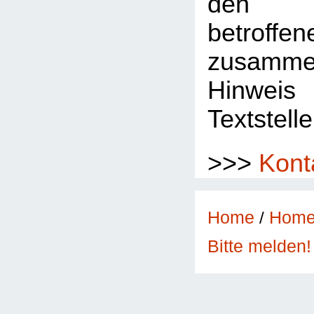
den 
betroffe
zusamme
Hinwe
Textstelle
>>>
Kont
Home
/
Hom
Bitte melden!