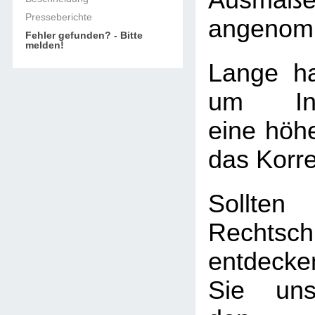
Ausmaß
Presseberichte
angenom
Fehler gefunden? - Bitte
melden!
Lange ha
um Info
eine höhe
das Korre
Soll
Rechtschr
entdecke
Sie uns