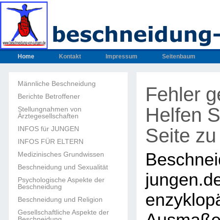
Home
Kontakt
Impressum
Seitenbaum
Männliche Beschneidung
Fehler 
Berichte Betroffener
Helfen S
Stellungnahmen von
Ärztegesellschaften
Seite zu
INFOS für JUNGEN
INFOS FÜR ELTERN
Beschnei
Medizinisches Grundwissen
Beschneidung und Sexualität
junge
Psychologische Aspekte der
Beschneidung
enzyklop
Beschneidung und Religion
Gesellschaftliche Aspekte der
Beschneidung