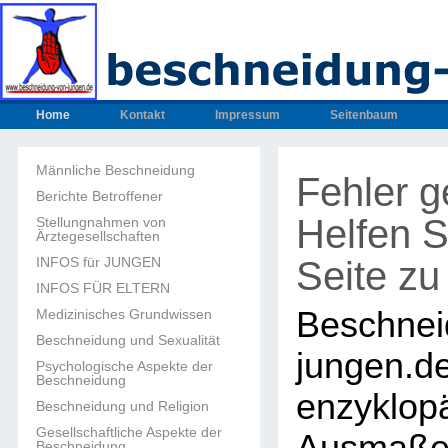
Home
Kontakt
Impressum
Seitenbaum
Männliche Beschneidung
Fehler 
Berichte Betroffener
Helfen S
Stellungnahmen von
Ärztegesellschaften
Seite zu
INFOS für JUNGEN
INFOS FÜR ELTERN
Beschnei
Medizinisches Grundwissen
Beschneidung und Sexualität
junge
Psychologische Aspekte der
Beschneidung
enzyklop
Beschneidung und Religion
Gesellschaftliche Aspekte der
Beschneidung