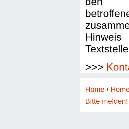
den 
betroffe
zusamme
Hinwe
Textstelle
>>>
Kont
Home
/
Hom
Bitte melden!