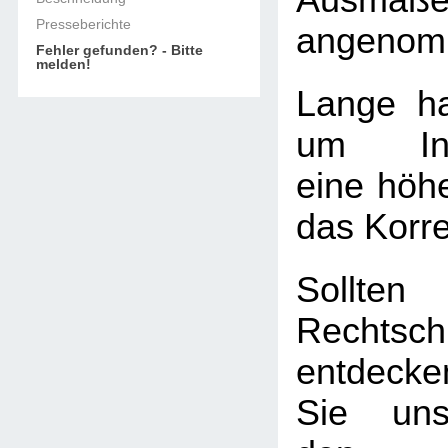
Ausmaß
Presseberichte
angenom
Fehler gefunden? - Bitte
melden!
Lange ha
um Info
eine höhe
das Korre
Soll
Rechtschr
entdecke
Sie uns