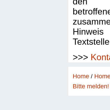
den 
betroffe
zusamme
Hinwe
Textstelle
>>>
Kont
Home
/
Hom
Bitte melden!