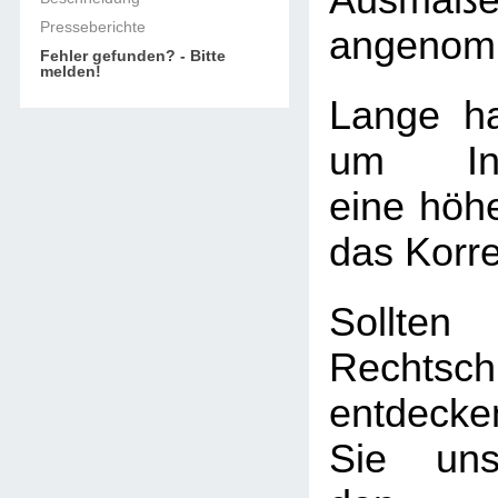
Ausmaß
Presseberichte
angenom
Fehler gefunden? - Bitte
melden!
Lange ha
um Info
eine höhe
das Korre
Soll
Rechtschr
entdecke
Sie uns