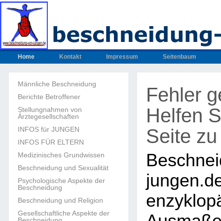
Home
Kontakt
Impressum
Seitenbaum
Männliche Beschneidung
Fehler 
Berichte Betroffener
Helfen S
Stellungnahmen von
Ärztegesellschaften
Seite zu
INFOS für JUNGEN
INFOS FÜR ELTERN
Beschnei
Medizinisches Grundwissen
Beschneidung und Sexualität
junge
Psychologische Aspekte der
Beschneidung
enzyklop
Beschneidung und Religion
Gesellschaftliche Aspekte der
Beschneidung