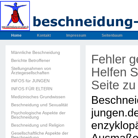
Home
Kontakt
Impressum
Seitenbaum
Männliche Beschneidung
Fehler 
Berichte Betroffener
Helfen S
Stellungnahmen von
Ärztegesellschaften
Seite zu
INFOS für JUNGEN
INFOS FÜR ELTERN
Beschnei
Medizinisches Grundwissen
Beschneidung und Sexualität
junge
Psychologische Aspekte der
Beschneidung
enzyklop
Beschneidung und Religion
Gesellschaftliche Aspekte der
Beschneidung