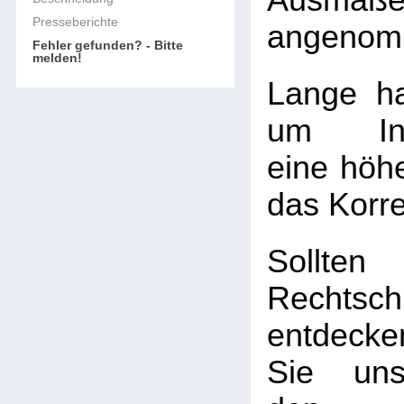
Ausmaß
Presseberichte
angenom
Fehler gefunden? - Bitte
melden!
Lange ha
um Info
eine höhe
das Korre
Soll
Rechtschr
entdecke
Sie uns