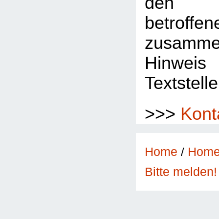
den 
betroffe
zusamme
Hinwe
Textstelle
>>>
Kont
Home
/
Hom
Bitte melden!