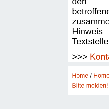
den 
betroffe
zusamme
Hinwe
Textstelle
>>>
Kont
Home
/
Hom
Bitte melden!