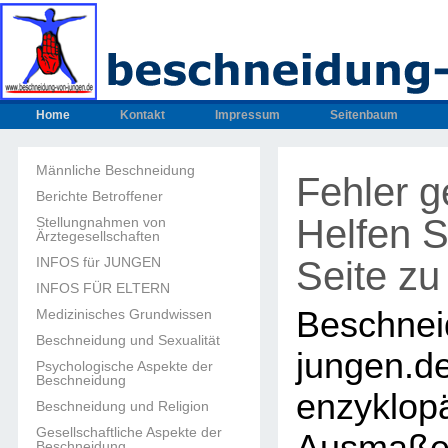
Home
Kontakt
Impressum
Seitenbaum
Männliche Beschneidung
Fehler 
Berichte Betroffener
Helfen S
Stellungnahmen von
Ärztegesellschaften
Seite zu
INFOS für JUNGEN
INFOS FÜR ELTERN
Beschnei
Medizinisches Grundwissen
Beschneidung und Sexualität
junge
Psychologische Aspekte der
Beschneidung
enzyklop
Beschneidung und Religion
Gesellschaftliche Aspekte der
Beschneidung