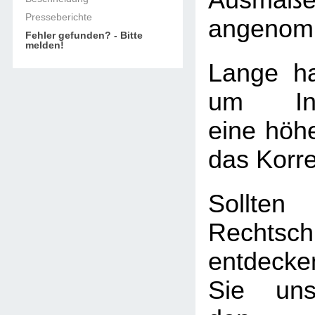
Ausmaß
Presseberichte
angenom
Fehler gefunden? - Bitte
melden!
Lange ha
um Info
eine höhe
das Korre
Soll
Rechtschr
entdecke
Sie uns