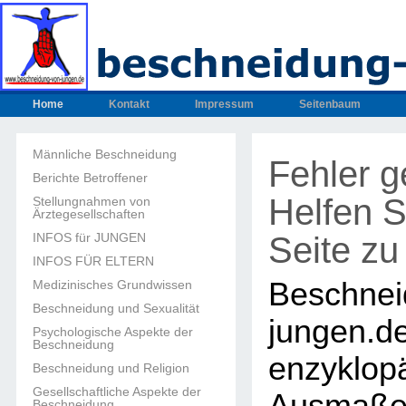
Home
Kontakt
Impressum
Seitenbaum
Männliche Beschneidung
Fehler 
Berichte Betroffener
Helfen S
Stellungnahmen von
Ärztegesellschaften
Seite zu
INFOS für JUNGEN
INFOS FÜR ELTERN
Beschnei
Medizinisches Grundwissen
Beschneidung und Sexualität
junge
Psychologische Aspekte der
Beschneidung
enzyklop
Beschneidung und Religion
Gesellschaftliche Aspekte der
Beschneidung