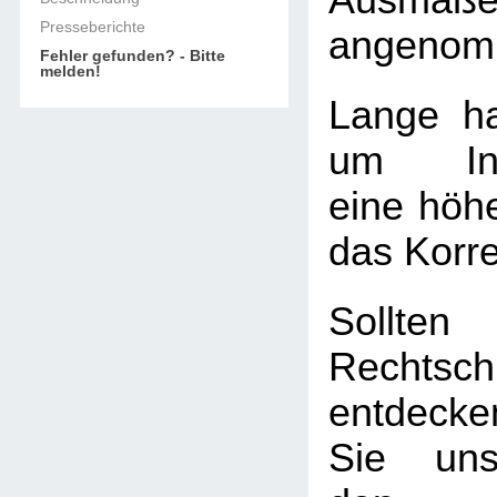
Ausmaß
Presseberichte
angenom
Fehler gefunden? - Bitte
melden!
Lange ha
um Info
eine höhe
das Korre
Soll
Rechtschr
entdecke
Sie uns