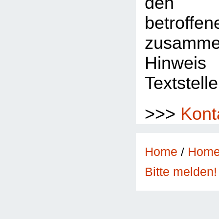
den 
betroffe
zusamme
Hinwe
Textstelle
>>>
Kont
Home
/
Hom
Bitte melden!