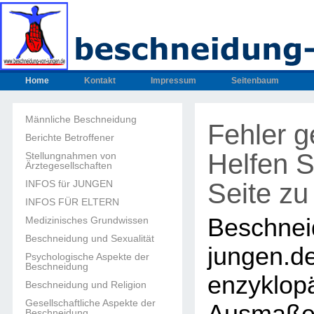
Home
Kontakt
Impressum
Seitenbaum
Männliche Beschneidung
Fehler 
Berichte Betroffener
Helfen S
Stellungnahmen von
Ärztegesellschaften
Seite zu
INFOS für JUNGEN
INFOS FÜR ELTERN
Beschnei
Medizinisches Grundwissen
Beschneidung und Sexualität
junge
Psychologische Aspekte der
Beschneidung
enzyklop
Beschneidung und Religion
Gesellschaftliche Aspekte der
Beschneidung