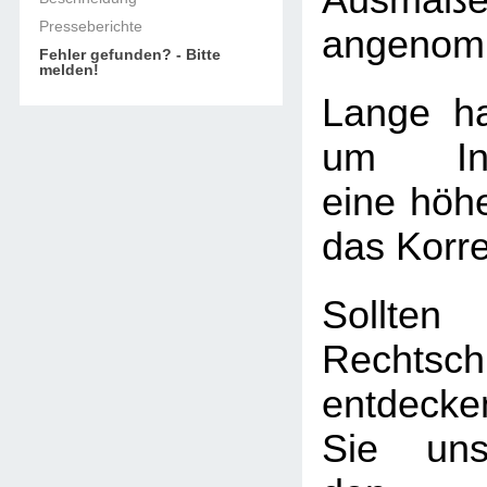
Ausmaß
Presseberichte
angenom
Fehler gefunden? - Bitte
melden!
Lange ha
um Info
eine höhe
das Korre
Soll
Rechtschr
entdecke
Sie uns