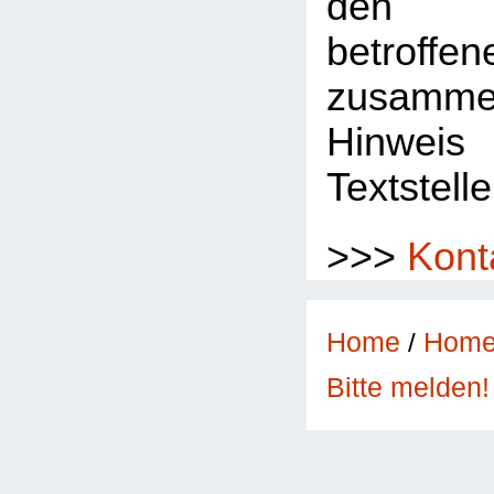
den 
betroffe
zusamme
Hinwe
Textstelle
>>>
Kont
Home
/
Hom
Bitte melden!