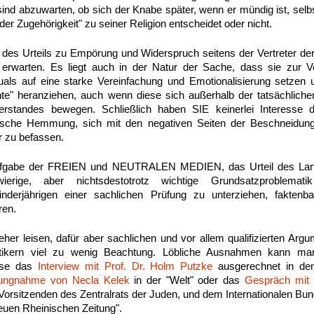
sind abzuwarten, ob sich der Knabe später, wenn er mündig ist, selb
der Zugehörigkeit" zu seiner Religion entscheidet oder nicht.
es Urteils zu Empörung und Widerspruch seitens der Vertreter der
erwarten. Es liegt auch in der Natur der Sache, dass sie zur V
tuals auf eine starke Vereinfachung und Emotionalisierung setzen
e" heranziehen, auch wenn diese sich außerhalb der tatsächlich
standes bewegen. Schließlich haben SIE keinerlei Interesse d
sche Hemmung, sich mit den negativen Seiten der Beschneidung 
r zu befassen.
fgabe der FREIEN und NEUTRALEN MEDIEN, das Urteil des Land
rige, aber nichtsdestotrotz wichtige Grundsatzproblematik n
derjährigen einer sachlichen Prüfung zu unterziehen, faktenbas
ren.
 eher leisen, dafür aber sachlichen und vor allem qualifizierten Ar
itikern viel zu wenig Beachtung. Löbliche Ausnahmen kann ma
ise das
Interview mit Prof. Dr. Holm Putzke
ausgerechnet in de
lungnahme von Necla Kelek
in der "Welt" oder das
Gespräch mit 
 Vorsitzenden des Zentralrats der Juden, und dem Internationalen Bu
Neuen Rheinischen Zeitung".