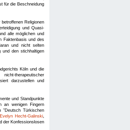
st für die Beschneidung
 betroffenen Religionen
erteidigung und Quasi-
 und alle möglichen und
en Faktenbasis und des
aran und nicht selten
und den stichhaltigen
gerichts Köln und die
icht-therapeutischer
iert darzustellen und
gumente und Standpunkte
n an wenigen Fingern
n "Deutsch Türkischen
Evelyn Hecht-Galinski
,
nd der Konfessionslosen