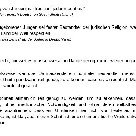
von Jungen] ist Tradition, jeder macht es."
 der Türkisch-Deutschen Gesundheitsstiftung)
eborener Jungen sei fester Bestandteil der jüdischen Religion, w
 Land der Welt respektiert.“
 des Zentralrats der Juden in Deutschland)
 Recht, nur weil es massenweise und lange genug immer wieder bega
elsweise war über Jahrtausende ein normaler Bestandteil mensch
heit irgendwann reif genug, zu erkennen, dass es Unrecht ist, Me
ei wurde abgeschafft.
chheit allmählich reif genug zu werden, um zu erkennen, dass
ohne medizinische Notwendigkeit und ohne deren selbstbest
le abzutrennen. Dass ein Umdenken hier nicht von heute auf 
n, ist klar, aber dieser Schritt ist für die humanistische Weiteren
ar.