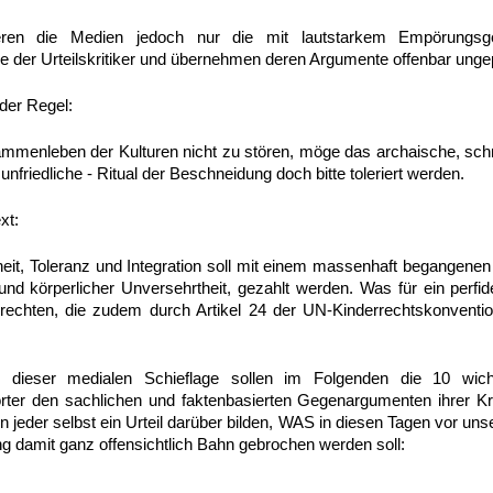
ieren die Medien jedoch nur die mit lautstarkem Empörungsge
 der Urteilskritiker und übernehmen deren Argumente offenbar ungep
 der Regel:
mmenleben der Kulturen nicht zu stören, möge das archaische, sch
 unfriedliche - Ritual der Beschneidung doch bitte toleriert werden.
xt:
nheit, Toleranz und Integration soll mit einem massenhaft begange
nd körperlicher Unversehrtheit, gezahlt werden. Was für ein perfide
echten, die zudem durch Artikel 24 der UN-Kinderrechtskonventi
 dieser medialen Schieflage sollen im Folgenden die 10 wich
ter den sachlichen und faktenbasierten Gegenargumenten ihrer Krit
jeder selbst ein Urteil darüber bilden, WAS in diesen Tagen vor uns
g damit ganz offensichtlich Bahn gebrochen werden soll: