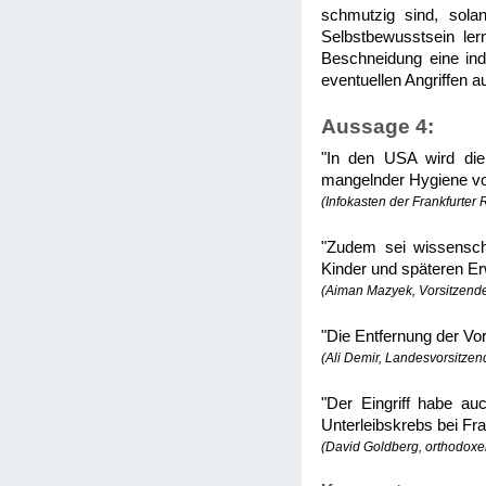
schmutzig sind, sola
Selbstbewusstsein ler
Beschneidung eine indi
eventuellen Angriffen a
Aussage 4:
"In den USA wird di
mangelnder Hygiene v
(Infokasten der Frankfurter
"Zudem sei wissenscha
Kinder und späteren Er
(Aiman Mazyek, Vorsitzende
"Die Entfernung der Vo
(Ali Demir, Landesvorsitze
"Der Eingriff habe au
Unterleibskrebs bei Fra
(David Goldberg, orthodoxe