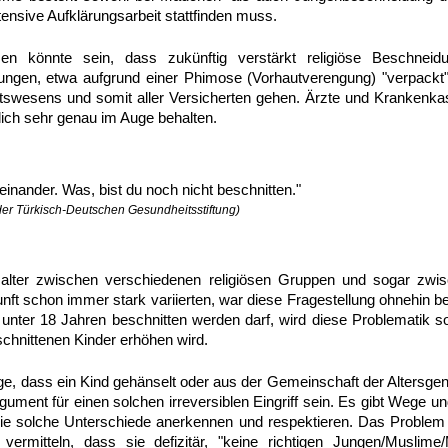
tensive Aufklärungsarbeit stattfinden muss.
n könnte sein, dass zukünftig verstärkt religiöse Beschneid
ngen, etwa aufgrund einer Phimose (Vorhautverengung) "verpackt
swesens und somit aller Versicherten gehen. Ärzte und Krankenkass
ich sehr genau im Auge behalten.
einander. Was, bist du noch nicht beschnitten."
 der Türkisch-Deutschen Gesundheitsstiftung)
lter zwischen verschiedenen religiösen Gruppen und sogar zwis
unft schon immer stark variierten, war diese Fragestellung ohnehin b
unter 18 Jahren beschnitten werden darf, wird diese Problematik so
schnittenen Kinder erhöhen wird.
orge, dass ein Kind gehänselt oder aus der Gemeinschaft der Alters
ument für einen solchen irreversiblen Eingriff sein. Es gibt Wege u
ie solche Unterschiede anerkennen und respektieren. Das Problem 
vermitteln, dass sie defizitär, "keine richtigen Jungen/Muslime/M