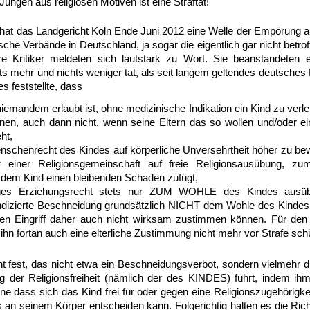
ngen aus religiösen Motiven ist eine Straftat!
g hat das Landgericht Köln Ende Juni 2012 eine Welle der Empörung au
he Verbände in Deutschland, ja sogar die eigentlich gar nicht betro
e Kritiker meldeten sich lautstark zu Wort. Sie beanstandeten e
ts mehr und nichts weniger tat, als seit langem geltendes deutsch
s feststellte, dass
iemandem erlaubt ist, ohne medizinische Indikation ein Kind zu verle
ernen, auch dann nicht, wenn seine Eltern das so wollen und/oder ei
eht,
schenrecht des Kindes auf körperliche Unversehrtheit höher zu bew
r einer Religionsgemeinschaft auf freie Religionsausübung, z
dem Kind einen bleibenden Schaden zufügt,
liches Erziehungsrecht stets nur ZUM WOHLE des Kindes ausüb
indizierte Beschneidung grundsätzlich NICHT dem Wohle des Kindes
hen Eingriff daher auch nicht wirksam zustimmen können. Für den
ihn fortan auch eine elterliche Zustimmung nicht mehr vor Strafe schü
cht fest, das nicht etwa ein Beschneidungsverbot, sondern vielmehr 
g der Religionsfreiheit (nämlich der des KINDES) führt, indem ihm
e dass sich das Kind frei für oder gegen eine Religionszugehörigke
 an seinem Körper entscheiden kann. Folgerichtig halten es die Rich