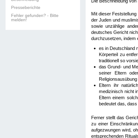
Die Beschneidung von Ju
Presseberichte
Mit dieser Feststellun
Fehler gefunden? - Bitte
melden!
der Juden und muslimisc
sowie unzählige ander
deutsches Gericht nich
durchzusetzen, indem e
es in Deutschland n
Körperteil zu entf
traditionell so vorsi
das Grund- und Men
seiner Eltern ode
Religionsausübung 
Eltern ihr natür
medizinisch nicht 
Eltern einem solc
bedeutet das, dass 
Ferner stellt das Geri
zu einer Einschränkun
aufgezwungen wird, ohn
entsprechenden Rituals