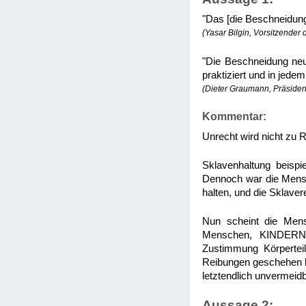
"Das [die Beschneidung 
(Yasar Bilgin, Vorsitzender
"Die Beschneidung neug
praktiziert und in jedem
(Dieter Graumann, Präsident
Kommentar:
Unrecht wird nicht zu
Sklavenhaltung beispi
Dennoch war die Mensch
halten, und die Sklaver
Nun scheint die Mens
Menschen, KINDERN, 
Zustimmung Körpertei
Reibungen geschehen kan
letztendlich unvermeidb
Aussage 2: