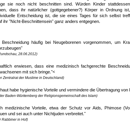
nge sie noch nicht beschnitten sind. Würden Kinder stattdes
nen, dass ihr natürlicher (gottgegebener?) Körper in Ordnung ist
viduelle Entscheidung ist, die sie eines Tages für sich selbst tref
uf ihr "Nicht-Beschnittensein" ganz anders entgegnen.
e Beschneidung häufig bei Neugeborenen vorgenommen, um Kran
orzubeugen"
 Rundschau, 28.06.2012)
ftlich erwiesen, dass eine medizinisch fachgerechte Beschneidun
wachsenen mit sich bringe."<
r Zentralrat der Muslime in Deutschland)
rhaut habe hygienische Vorteile und vermindere die Übertragung von I
nder Baden-Württemberg der Religionsgemeinschaft des Islam)
ch medizinische Vorteile, etwa der Schutz vor Aids, Phimose (V
uen und sei auch unter Nichtjuden verbreitet."
r Rabbiner in Hof)