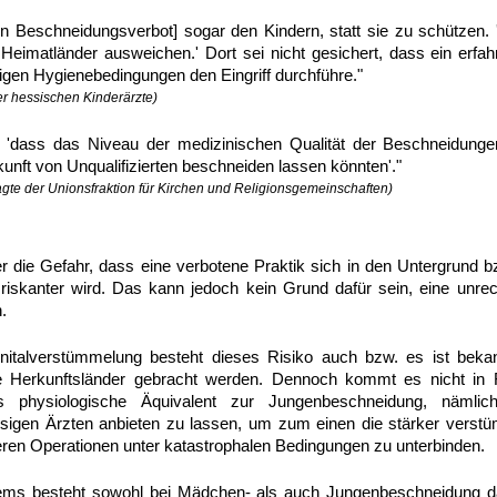
 Beschneidungsverbot] sogar den Kindern, statt sie zu schützen. 
e Heimatländer ausweichen.' Dort sei nicht gesichert, dass ein erfa
igen Hygienebedingungen den Eingriff durchführe."
der hessischen Kinderärzte)
, 'dass das Niveau der medizinischen Qualität der Beschneidungen 
ukunft von Unqualifizierten beschneiden lassen könnten'."
agte der Unionsfraktion für Kirchen und Religionsgemeinschaften)
r die Gefahr, dass eine verbotene Praktik sich in den Untergrund b
 riskanter wird. Das kann jedoch kein Grund dafür sein, eine unr
.
nitalverstümmelung besteht dieses Risiko auch bzw. es ist bek
e Herkunftsländer gebracht werden. Dennoch kommt es nicht in F
s physiologische Äquivalent zur Jungenbeschneidung, nämlic
iesigen Ärzten anbieten zu lassen, um zum einen die stärker vers
ren Operationen unter katastrophalen Bedingungen zu unterbinden.
ms besteht sowohl bei Mädchen- als auch Jungenbeschneidung da