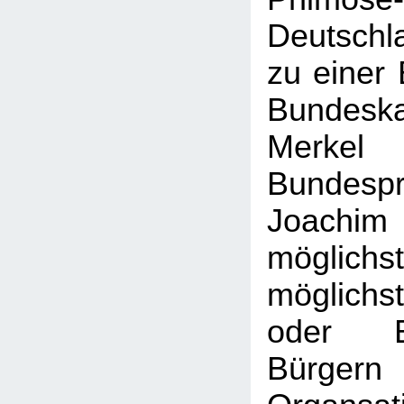
Deutschl
zu einer 
Bundeska
Mer
Bundespr
Joachim
möglic
möglichs
oder E
Bürg