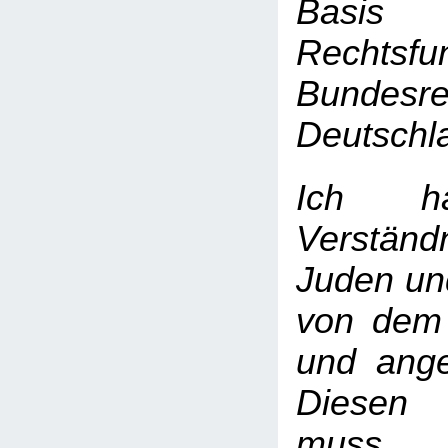
Bas
Rechtsf
Bundesre
Deutschl
Ich h
Verstä
Juden un
von dem 
und angeg
Diesen S
muss 