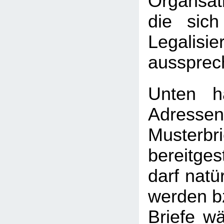
Organsati
die sic
Legalisie
aussprec
Unten h
Adresse
Musterbri
bereitge
darf natü
werden bz
Briefe w