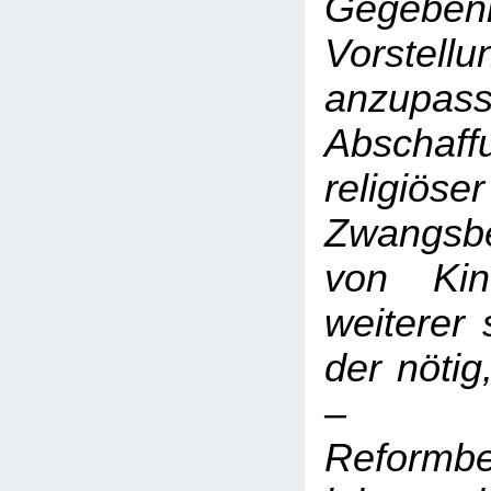
Gegebe
Vorstellu
anzup
Absch
religiöser
Zwangsb
von Kin
weiterer 
der nötig
–
Reformb