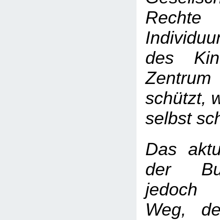
Rec
Individuu
des Kin
Zentrum s
schützt, 
selbst sc
Das aktu
der Bun
jedoch 
Weg, der 