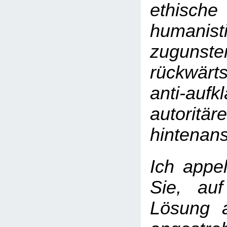
ethi
humanis
zugun
rückwärt
anti-aufk
autoritä
hintenanst
Ich appel
Sie, au
Lösung a