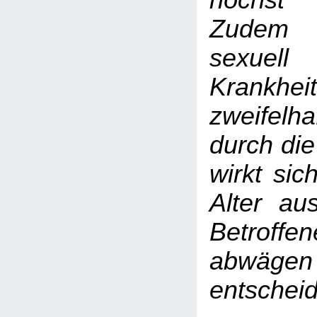
höchst 
Zudem b
sexuell
Krankhei
zweifel
durch di
wirkt sic
Alter au
Betrof
abwä
entschei