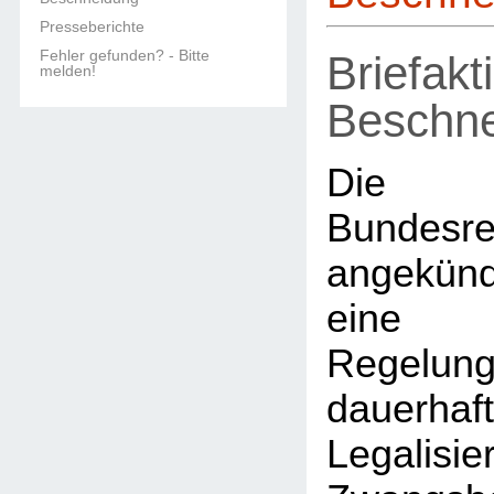
Presseberichte
Fehler gefunden? - Bitte
Briefak
melden!
Beschne
Die 
Bundesr
angekündi
eine g
Rege
dauerhaf
Legalisie