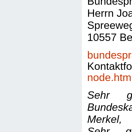
Bundespr
Herrn Jo
Spreewe
10557 Ber
bundespr
Kontaktf
node.htm
Sehr g
Bundeska
Merkel,
Sehr ge