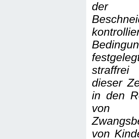
der r
Beschne
kontrollie
Bedingun
festgele
straffrei
dieser Z
in den R
von
Zwangsb
von Kind