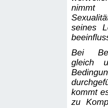
nimmt
Sexualitä
seines L
beeinflus
Bei Bes
gleich 
Bedin
durchge
kommt es
zu Kompl