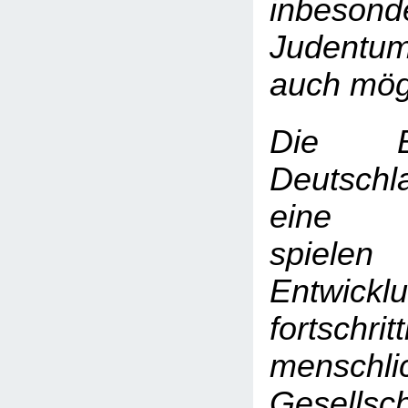
inbes
Judent
auch mögl
Die Bun
Deutsch
eine Vo
spiele
Entwicklu
fortschrit
menschli
Gesellsc