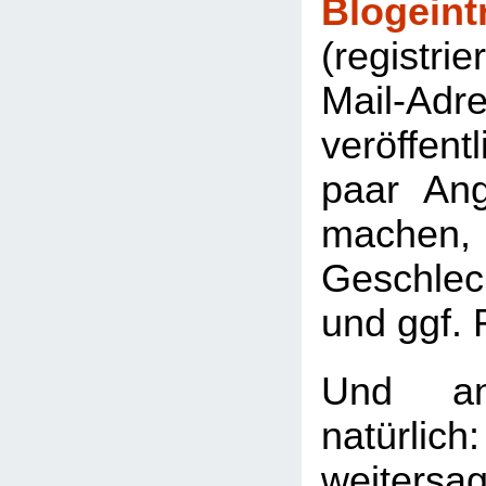
Blogeint
(registri
Mail-Adre
veröffent
paar An
machen,
Geschle
und ggf. 
Und ans
natürl
weitersa