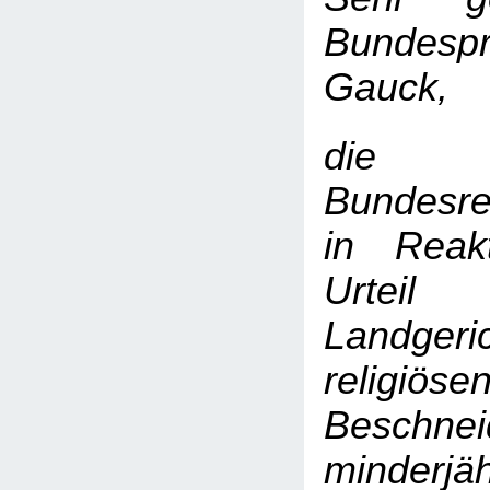
Bundespr
Gauck,
die 
Bundesre
in Reak
Urteil
Landge
religiöse
Beschnei
minderjä