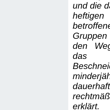
und die d
heftigen
betroffe
Gruppen 
den Weg
das r
Beschnei
minderjä
dauer
rechtmäßi
erklärt.