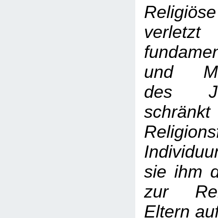
Religiös
verle
fundame
und Men
des J
schrä
Religion
Individu
sie ihm 
zur Rel
Eltern au