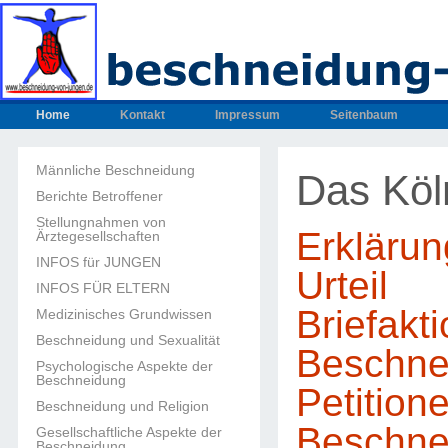
Home
Kontakt
Impressum
Seitenbaum
Männliche Beschneidung
Das Köln
Berichte Betroffener
Stellungnahmen von
Erklärun
Ärztegesellschaften
INFOS für JUNGEN
Urteil
INFOS FÜR ELTERN
Briefakti
Medizinisches Grundwissen
Beschneidung und Sexualität
Beschne
Psychologische Aspekte der
Beschneidung
Petition
Beschneidung und Religion
Beschne
Gesellschaftliche Aspekte der
Beschneidung