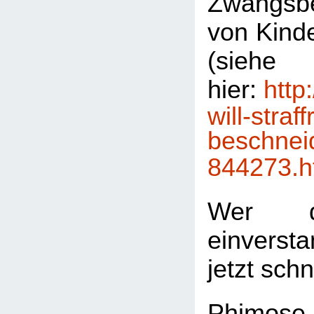
Zwangsb
von Kinde
(sie
hier:
http
will-straff
beschnei
844273.h
Wer d
einversta
jetzt sch
Phimose-