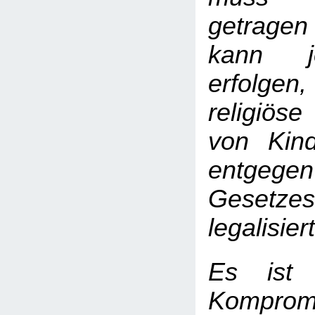
getragen
kann j
erfolge
religiös
von Kind
entgeg
Gesetzes
legalisier
Es ist 
Kompromi