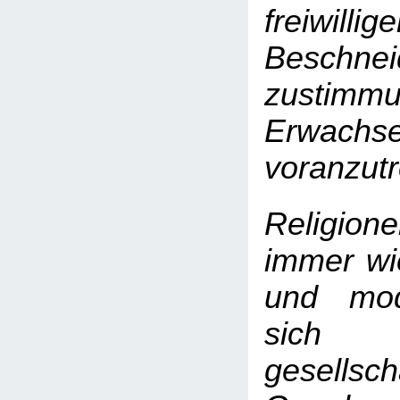
freiwillige
Beschnei
zustimmu
Erwachs
voranzutr
Religion
immer wie
und mod
sic
gesellsch