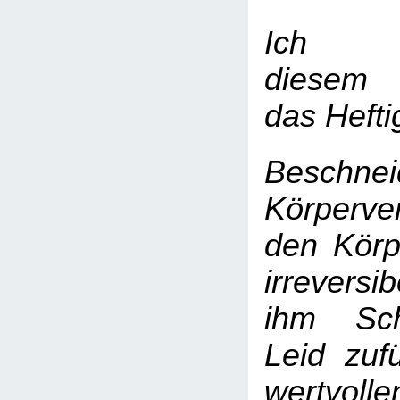
Ich wi
diesem 
das Hefti
Beschnei
Körperve
den Körp
irreversi
ihm Sc
Leid zuf
wertvoll