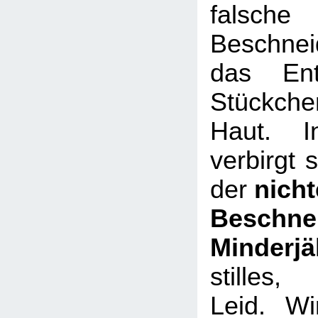
falsch
Beschne
das Ent
Stückche
Haut. In
verbirgt 
der
nicht
Beschn
Minderjä
stilles,
Leid. W