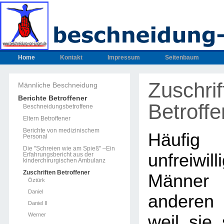
Home
Kontakt
Impressum
Seitenbaum
Zuschrif
Männliche Beschneidung
Berichte Betroffener
Betroffe
Beschneidungsbetroffene
Eltern Betroffener
Berichte von medizinischem
Häufig
Personal
Die "Schreien wie am Spieß" –Ein
unfreiwil
Erfahrungsbericht aus der
kinderchirurgischen Ambulanz
Zuschriften Betroffener
Männe
Öztürk
Daniel
anderen 
Daniel II
Werner
weil sie