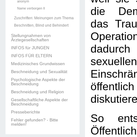
anonym
die Dem
Name verborgen II
Zuschriften: Meinungen zum Thema
das Tra
Beschnitten, Blind und Behindert
Operat
Stellungnahmen von
Ärztegesellschaften
dadurch
INFOS für JUNGEN
INFOS FÜR ELTERN
sexuellen
Medizinisches Grundwissen
Einschrä
Beschneidung und Sexualität
Psychologische Aspekte der
öffen
Beschneidung
Beschneidung und Religion
diskutier
Gesellschaftliche Aspekte der
Beschneidung
Presseberichte
So ents
Fehler gefunden? - Bitte
melden!
Öffentl