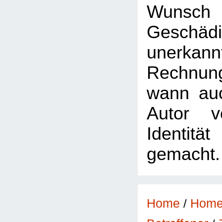
Wun
Geschädi
unerkann
Rechnun
wann au
Autor v
Identitä
gemacht.
Home
/
Hom