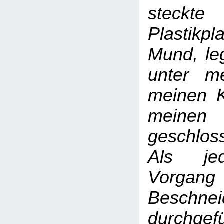
steckt
Plastik
Mund, le
unter m
meinen K
mein
geschlos
Als jed
Vorg
Beschnei
durchge