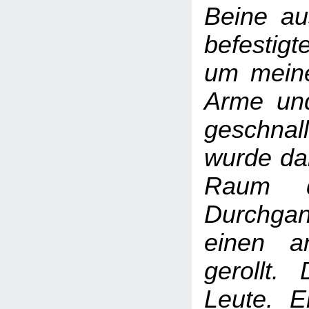
Beine au
befestigt
um mein
Arme un
geschnal
wurde da
Raum d
Durchga
einen a
gerollt.
Leute. E