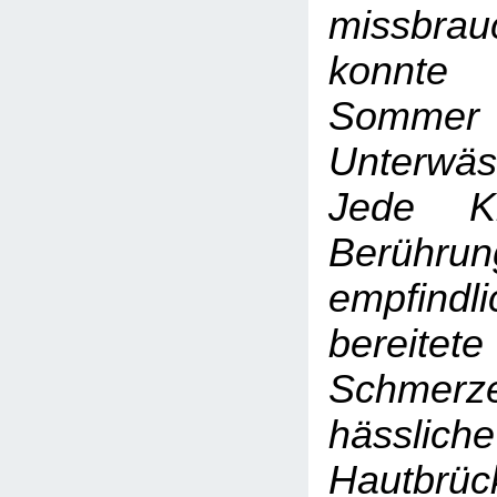
missbrau
konnte
Sommer
Unterwä
Jede Kl
Berühr
empfind
berei
Schmerze
hässlich
Hautb