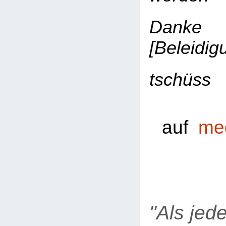
Danke H
[
Beleidig
tschüss
sui
auf
me
"Als jed