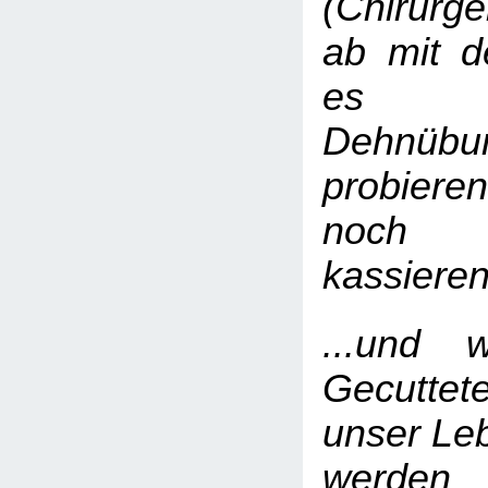
(Chirurg
ab mit d
es 
Dehnü
probier
noch 
kassiere
...und wi
Gecutt
unser Leb
werden