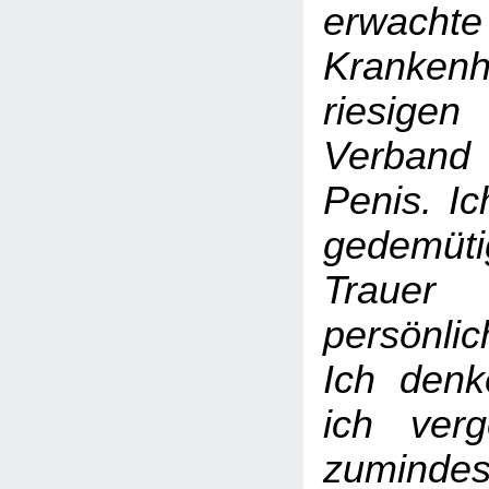
erwa
Krankenh
riesig
Verban
Penis. Ic
gedemütig
Trauer
persönli
Ich denk
ich verg
zumind