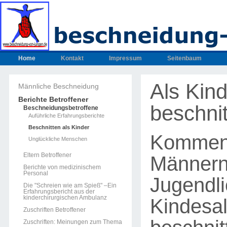
Home
Kontakt
Impressum
Seitenbaum
Als Kind
Männliche Beschneidung
Berichte Betroffener
beschni
Beschneidungsbetroffene
Auführliche Erfahrungsberichte
Beschnitten als Kinder
Komment
Unglückliche Menschen
Eltern Betroffener
Männern
Berichte von medizinischem
Personal
Jugendli
Die "Schreien wie am Spieß" –Ein
Erfahrungsbericht aus der
kinderchirurgischen Ambulanz
Kindesal
Zuschriften Betroffener
Zuschriften: Meinungen zum Thema