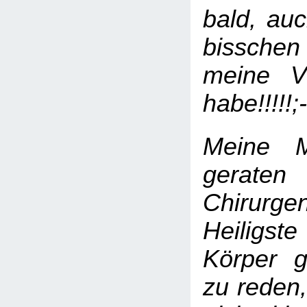
bald, au
bissche
meine V
habe!!!!!
Meine 
gerat
Chirurge
Heiligs
Körper 
zu reden,