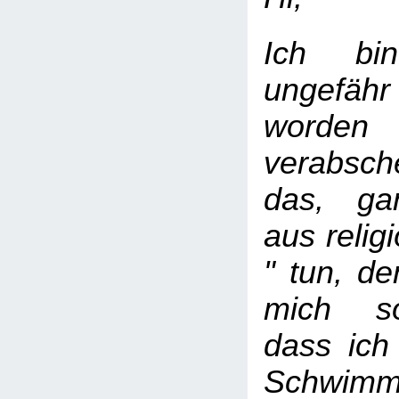
Ich bi
ungefähr
worde
verabsc
das, ga
aus relig
" tun, d
mich s
dass ich
Schwimm