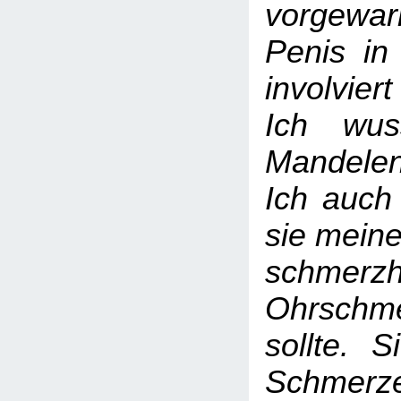
vorgewar
Penis in
involvie
Ich wus
Mandelen
Ich auch
sie mein
schmerzh
Ohrschm
sollte. S
Schmerz