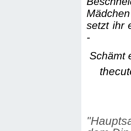
Beschn
Mädchen 
setzt ihr
-
Schämt 
thecu
"Haupts