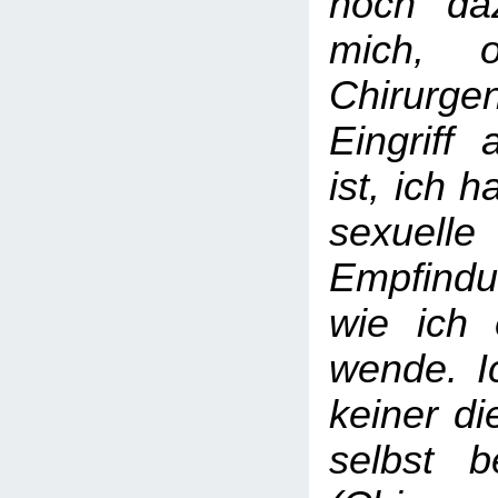
noch daz
mich, 
Chirurg
Eingriff 
ist, ich 
sexuelle
Empfind
wie ich
wende. I
keiner di
selbst be