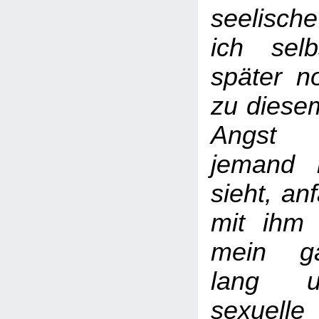
seelisch
ich sel
später n
zu diese
Angst 
jemand 
sieht, an
mit ihm 
mein g
lang u
sexuell