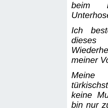
beim 
Unterhos
Ich best
dieses
Wiederher
meiner V
Meine 
türkisch
keine Mu
bin nur z