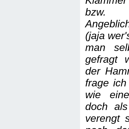
Klammer 
bzw. 
Angebli
(jaja wer
man sel
gefragt w
der Ham
frage ich
wie ein
doch als 
verengt 