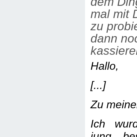
dem Ding
mal mit
zu probi
dann noc
kassier
Hallo,
[...]
Zu meine
Ich wur
jung be