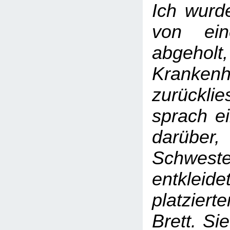
Ich wurd
von ei
abgeholt
Kranken
zurückl
sprach ei
darüb
Schweste
entkleid
platziert
Brett. Si