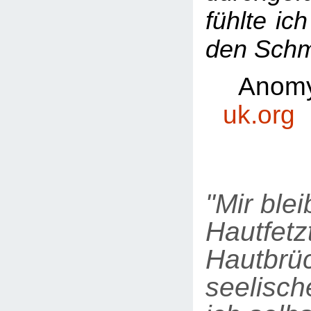
fühlte ic
den Schm
Anom
uk.org
"Mir ble
Hautfetz
Hautbrü
seelisch