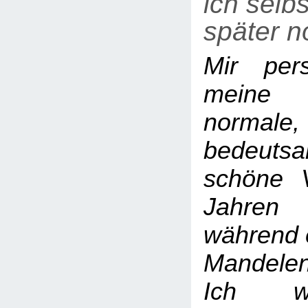
ich selb
später n
Mir per
meine 
normale,
bedeu
schöne 
Jahren
während e
Mandelen
Ich w