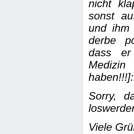
nicht kla
sonst au
und ihm 
derbe po
dass er
Medizin
haben!!!
Sorry, d
loswerde
Viele Gr