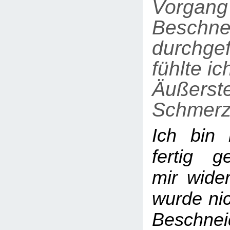
Vorgang
Beschne
durchgef
fühlte ic
Äußerst
Schmerz
Ich bin 
fertig 
mir wider
wurde nic
Beschnei