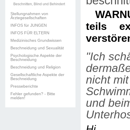
beschnit
Beschnitten, Blind und Behindert
WARNU
Stellungnahmen von
Ärztegesellschaften
teils e
INFOS für JUNGEN
INFOS FÜR ELTERN
verstöre
Medizinisches Grundwissen
Beschneidung und Sexualität
"Ich sc
Psychologische Aspekte der
Beschneidung
dermaße
Beschneidung und Religion
Gesellschaftliche Aspekte der
nicht mi
Beschneidung
Presseberichte
Schwim
Fehler gefunden? - Bitte
melden!
und bei
Unterho
Hi,