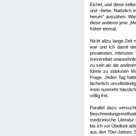
Eichel, und diese selb
und –farbe. Natürlich 
herum“ aussähen. Wann
diese anderen jene „M
früher einmal.
Nicht allzu lange Zei
war und ich damit de
privatesten, intimsten
irreversibel unansehnl
zu sein als die andere
führte zu stärksten Mi
Frage. Jeden Tag hatt
lächerlich unvollstän
mein nunmehr hässlich 
völlig frei.
Parallel dazu versuch
Beschneidungsmethoden
medizinische Literatur
bis ich vor Übelkeit a
aus den 70er-Jahren. S