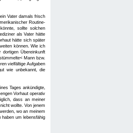
ein Vater damals frisch
amerikanischer Routine-
önnte, sollte solchen
diziner als Vater hätte
haut hätte sich später
 weiten können. Wie ich
r dortigen Übereinkunft
erstümmelte< Mann bzw.
en vielfältige Aufgaben
gut wie unbekannt, die
eines Tages ankündigte,
engen Vorhaut operativ
iglich, dass an meiner
 nicht wollte. Von jenem
rt werden, wo an meinem
zu haben um lebensfähig