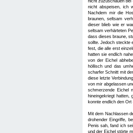
nicht zuzuschauen bei 
nicht abspeisen, ich
Nachdem mir die Hose
braunen, seltsam verh
dieser blieb wie er w
seltsam verhärteten P
dass dieses braune, st
sollte. Jedoch steckte
fest, die alle erst ei
hatten sie endlich nah
von der Eichel abheb
höllisch und das umhe
scharfer Schnitt mit de
diese letzte Verbindun
von mir abgelassen und
schmerzende Eichel nu
hineingekriegt hatten
konnte endlich den Or
Mit dem Nachlassen de
drohender Eingriffe, 
Penis sah, fand ich se
und der Eichel störte 