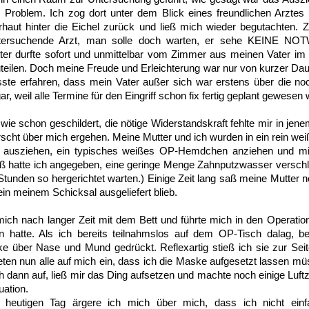
 Problem. Ich zog dort unter dem Blick eines freundlichen Arztes
haut hinter die Eichel zurück und ließ mich wieder begutachten. 
 untersuchende Arzt, man solle doch warten, er sehe KEINE N
tter durfte sofort und unmittelbar vom Zimmer aus meinen Vater im
uteilen. Doch meine Freude und Erleichterung war nur von kurzer Daue
te erfahren, dass mein Vater außer sich war erstens über die n
r, weil alle Termine für den Eingriff schon fix fertig geplant gewesen
ie schon geschildert, die nötige Widerstandskraft fehlte mir in jenem
ht über mich ergehen. Meine Mutter und ich wurden in ein rein wei
 ausziehen, ein typisches weißes OP-Hemdchen anziehen und mic
ß hatte ich angegeben, eine geringe Menge Zahnputzwasser verschl
Stunden so hergerichtet warten.) Einige Zeit lang saß meine Mutter 
lein meinem Schicksal ausgeliefert blieb.
mich nach langer Zeit mit dem Bett und führte mich in den Operatio
 hatte. Als ich bereits teilnahmslos auf dem OP-Tisch dalag, be
ber Nase und Mund gedrückt. Reflexartig stieß ich sie zur Seite 
eten nun alle auf mich ein, dass ich die Maske aufgesetzt lassen mü
ch dann auf, ließ mir das Ding aufsetzen und machte noch einige Luft
uation.
heutigen Tag ärgere ich mich über mich, dass ich nicht ein