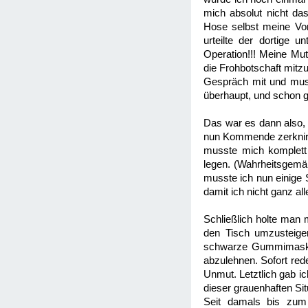
mich absolut nicht das
Hose selbst meine Vor
urteilte der dortige
Operation!!! Meine Mu
die Frohbotschaft mitz
Gespräch mit und muss
überhaupt, und schon ga
Das war es dann also, w
nun Kommende zerknirsc
musste mich komplett
legen. (Wahrheitsgemä
musste ich nun einige 
damit ich nicht ganz al
Schließlich holte man 
den Tisch umzusteigen
schwarze Gummimaske ü
abzulehnen. Sofort red
Unmut. Letztlich gab i
dieser grauenhaften Sit
Seit damals bis zum 