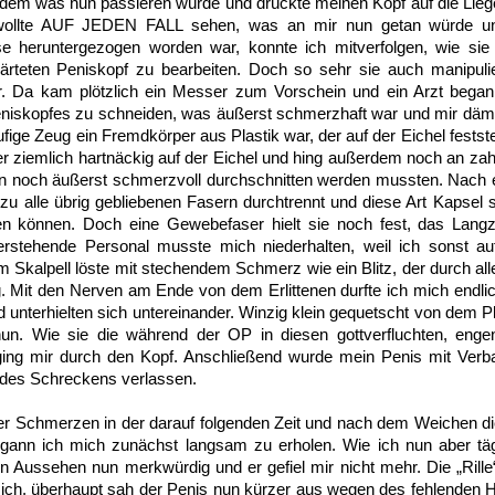
dem was nun passieren würde und drückte meinen Kopf auf die Liege
 wollte AUF JEDEN FALL sehen, was an mir nun getan würde un
 heruntergezogen worden war, konnte ich mitverfolgen, wie sie
ärteten Peniskopf zu bearbeiten. Doch so sehr sie auch manipulie
ar. Da kam plötzlich ein Messer zum Vorschein und ein Arzt beg
eniskopfes zu schneiden, was äußerst schmerzhaft war und mir däm
ufige Zeug ein Fremdkörper aus Plastik war, der auf der Eichel fest
 er ziemlich hartnäckig auf der Eichel und hing außerdem noch an z
nzeln noch äußerst schmerzvoll durchschnitten werden mussten. Nach e
ezu alle übrig gebliebenen Fasern durchtrennt und diese Art Kapsel 
en können. Doch eine Gewebefaser hielt sie noch fest, das Lang
rstehende Personal musste mich niederhalten, weil ich sonst a
m Skalpell löste mit stechendem Schmerz wie ein Blitz, der durch alle
g. Mit den Nerven am Ende von dem Erlittenen durfte ich mich endlic
 unterhielten sich untereinander. Winzig klein gequetscht von dem Pl
n. Wie sie die während der OP in diesen gottverfluchten, engen
, ging mir durch den Kopf. Anschließend wurde mein Penis mit Verb
t des Schreckens verlassen.
r Schmerzen in der darauf folgenden Zeit und nach dem Weichen di
begann ich mich zunächst langsam zu erholen. Wie ich nun aber tä
in Aussehen nun merkwürdig und er gefiel mir nicht mehr. Die „Ril
mich, überhaupt sah der Penis nun kürzer aus wegen des fehlenden 