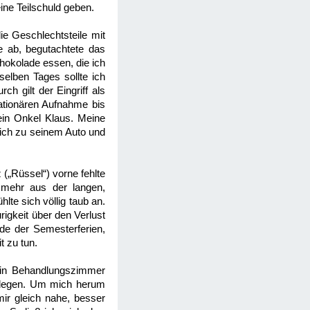
ine Teilschuld geben.
e Geschlechtsteile mit
e ab, begutachtete das
chokolade essen, die ich
elben Tages sollte ich
h gilt der Eingriff als
tationären Aufnahme bis
ein Onkel Klaus. Meine
mich zu seinem Auto und
(„Rüssel“) vorne fehlte
t mehr aus der langen,
lte sich völlig taub an.
igkeit über den Verlust
de der Semesterferien,
t zu tun.
 ein Behandlungszimmer
u legen. Um mich herum
r gleich nahe, besser