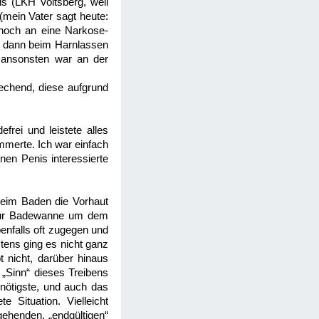
s (LKH Voitsberg, weil
(mein Vater sagt heute:
 noch an eine Narkose-
h dann beim Harnlassen
, ansonsten war an der
rechend, diese aufgrund
rei und leistete alles
mmerte. Ich war einfach
nen Penis interessierte
beim Baden die Vorhaut
t zur Badewanne um dem
enfalls oft zugegen und
stens ging es nicht ganz
 nicht, darüber hinaus
„Sinn“ dieses Treibens
rnötigste, und auch das
 Situation. Vielleicht
gehenden, „endgültigen“