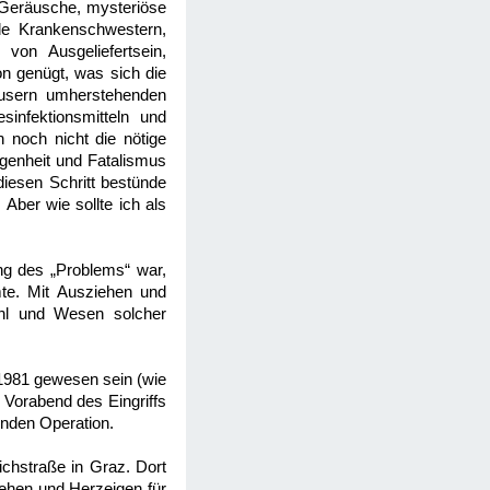
 Geräusche, mysteriöse
de Krankenschwestern,
on Ausgeliefertsein,
n genügt, was sich die
häusern umherstehenden
infektionsmitteln und
h noch nicht die nötige
agenheit und Fatalismus
iesen Schritt bestünde
 Aber wie sollte ich als
ng des „Problems“ war,
mte. Mit Ausziehen und
ahl und Wesen solcher
1981 gewesen sein (wie
 Vorabend des Eingriffs
enden Operation.
ichstraße in Graz. Dort
ehen und Herzeigen für