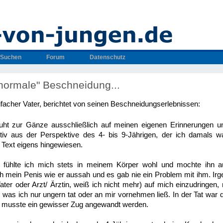
Suchen
Forum
Datenschutz
normale" Beschneidung...
ifacher Vater, berichtet von seinen Beschneidungserlebnissen:
uht zur Gänze ausschließlich auf meinen eigenen Erinnerungen u
ktiv aus der Perspektive des 4- bis 9-Jährigen, der ich damals wa
 Text eigens hingewiesen.
, fühlte ich mich stets in meinem Körper wohl und mochte ihn 
uch mein Penis wie er aussah und es gab nie ein Problem mit ihm. Ir
er oder Arzt/ Ärztin, weiß ich nicht mehr) auf mich einzudringen,
 was ich nur ungern tat oder an mir vornehmen ließ. In der Tat war 
 musste ein gewisser Zug angewandt werden.