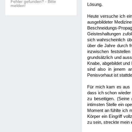
Fehler gefunden? - Bitte
Lösung.
melden!
Heute versuche ich ein
ausgebildeter Medizine
Beschneidungs-Propag
Geisteshaltungen zufol
sich wahrscheinlich ü
über die Jahre durch f
inzwischen feststellen
grundsätzlich und aus
Knabe, abgebildet und 
sind also in jenem an
Penisvorhaut ist stattd
Für mich kam es aus he
dass ich schon wieder
zu beseitigen. (Seine
intimsten Stelle ein op
Moment an fühlte ich m
Körper ein Eingriff vo
zu sein, streckte mein