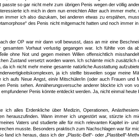
st passte so gar nicht mehr zum übrigen Penis wegen der völlig ande
interessierte ich mich in dem nun erreichten Alter auch immer mehr,
 immer ich also dazukam, bei anderen etwas zu erspähen, musste
etamorphose“ des Penis nicht mitgemacht hatten und noch immer in
t nach der OP war mir dann voll bewusst, dass an mir eine Beschne
r gesamten Vorhaut verlustig gegangen war. Ich fühlte von da a
 Teile ohne Not und gegen meinen Willen offensichtlich misshandelt,
ichen Zustand versetzt worden waren. Ich schämte mich zusätzlich 
n, da ich nicht mehr meine gesamte natürliche Ausstattung aufzubie
nderwertigkeitskomplexen, ja ich stellte bisweilen sogar meine Mä
e ich aufs Neue Angst, ein/e Mitschüler/in (oder auch Frauen und
digen Penis sehen. Annäherungsversuche anderer blockte ich von vo
empfundener Penis könnte entdeckt werden. Ja, nicht einmal heute b
te ich alles Erdenkliche über Medizin, Operationen, Anästhesi
 herauszufinden. Wann immer ich ungestört war, stürzte ich mi
 meines Vaters und studierte alle für mich relevanten Kapitel in- 
bbrechen musste. Besonders praktisch zum Nachschlagen war für mi
o fand ich heraus, dass ich der „Plastic-Bell“- oder „Plastibell“-Me