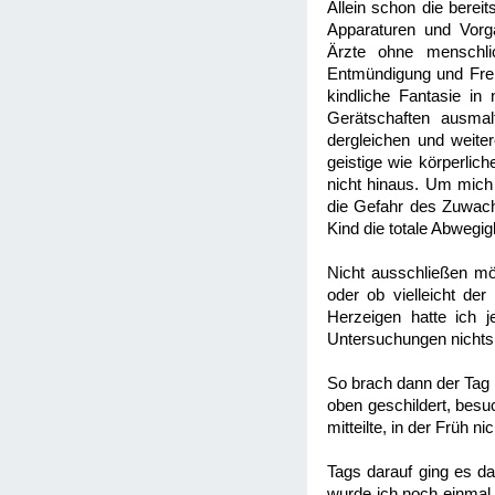
Allein schon die bere
Apparaturen und Vorg
Ärzte ohne menschli
Entmündigung und Frem
kindliche Fantasie in
Gerätschaften ausmal
dergleichen und weiter
geistige wie körperlic
nicht hinaus. Um mich
die Gefahr des Zuwachse
Kind die totale Abwegi
Nicht ausschließen mö
oder ob vielleicht de
Herzeigen hatte ich 
Untersuchungen nichts
So brach dann der Tag
oben geschildert, besu
mitteilte, in der Früh 
Tags darauf ging es da
wurde ich noch einmal