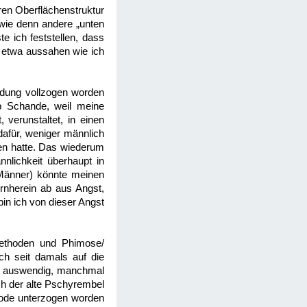
ren Oberflächenstruktur
 wie denn andere „unten
 ich feststellen, dass
 etwa aussahen wie ich
idung vollzogen worden
b Schande, weil meine
 verunstaltet, in einen
dafür, weniger männlich
ten hatte. Das wiederum
nnlichkeit überhaupt in
 Männer) könnte meinen
rnherein ab aus Angst,
in ich von dieser Angst
emethoden und Phimose/
ch seit damals auf die
und auswendig, manchmal
ch der alte Pschyrembel
thode unterzogen worden