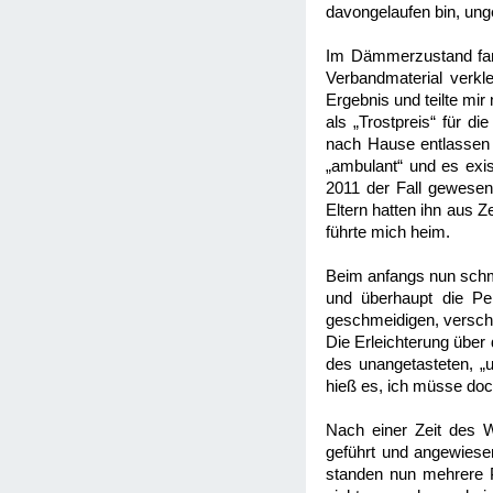
davongelaufen bin, ung
Im Dämmerzustand fand
Verbandmaterial verkl
Ergebnis und teilte mir
als „Trostpreis“ für 
nach Hause entlassen w
„ambulant“ und es exis
2011 der Fall gewesen
Eltern hatten ihn aus 
führte mich heim.
Beim anfangs nun schme
und überhaupt die Pen
geschmeidigen, verschie
Die Erleichterung über
des unangetasteten, „
hieß es, ich müsse doch
Nach einer Zeit des W
geführt und angewiese
standen nun mehrere 