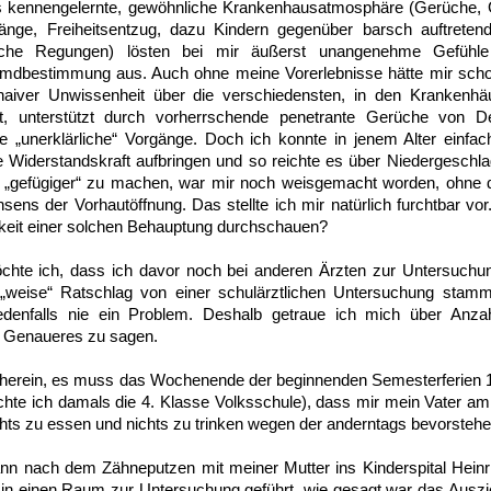
its kennengelernte, gewöhnliche Krankenhausatmosphäre (Gerüche,
änge, Freiheitsentzug, dazu Kindern gegenüber barsch auftreten
che Regungen) lösten bei mir äußerst unangenehme Gefühle v
dbestimmung aus. Auch ohne meine Vorerlebnisse hätte mir scho
 naiver Unwissenheit über die verschiedensten, in den Kranken
t, unterstützt durch vorherrschende penetrante Gerüche von Des
e „unerklärliche“ Vorgänge. Doch ich konnte in jenem Alter einfac
he Widerstandskraft aufbringen und so reichte es über Niedergeschl
 „gefügiger“ zu machen, war mir noch weisgemacht worden, ohne d
ns der Vorhautöffnung. Das stellte ich mir natürlich furchtbar vor.
gkeit einer solchen Behauptung durchschauen?
chte ich, dass ich davor noch bei anderen Ärzten zur Untersuchu
r „weise“ Ratschlag von einer schulärztlichen Untersuchung stam
jedenfalls nie ein Problem. Deshalb getraue ich mich über Anz
 Genaueres zu sagen.
 herein, es muss das Wochenende der beginnenden Semesterferien 
chte ich damals die 4. Klasse Volksschule), dass mir mein Vater am
nichts zu essen und nichts zu trinken wegen der anderntags bevorsteh
nn nach dem Zähneputzen mit meiner Mutter ins Kinderspital Heinr
 in einen Raum zur Untersuchung geführt, wie gesagt war das Auszi