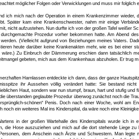
eachtet möglicher Folgen oder Verwicklungen und muss mir folglich e
 ich mich nach der Operation in einem Krankenzimmer wieder, di
ebt. Später kam eine Krankenschwester, nahm mir einige Verbänd
 mit, nicht aufzustehen. Nun durfte ich von der großen Tafel weißer S
die durchgemachte Prozedur vorher bekommen hatte. Am Abend dess
erden. (Vielleicht aufgrund von Beziehungen meines Vaters. Dadurc
tieren heute darüber keine Krankenakten mehr, wie es bei einer s
 wäre.) Zu Einbruch der Dämmerung erschien dann tatsächlich m
Zeitmangel gebeten, mich aus dem Krankenhaus abzuholen. Er trug 
rzhaften Harnlassen entdeckte ich dann, dass der ganze Hautspitz 
isspitze ihr Aussehen völlig verändert hatte: Sie bestand nich
blichen Haut, sondern war nun stumpf, braun, hart und stufig und füh
 die überstanden geglaubte Prozedur überwog zunächst noch die Traur
ursprünglich-schönen“ Penis. Doch nach einer Woche, wohl am En
 noch ein weiteres Mal ins Kinderspital, da wäre noch eine Kleinigkei
artens in der großen Wartehalle des Kinderspitals wurde ich in
n, die Hose auszuziehen und mich auf die dort stehende Liege z
Personen, dem Anschein nach Ärzte und Schwestern. Man legte mi