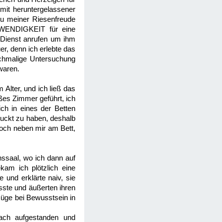
 mit heruntergelassener
Zu meiner Riesenfreude
OTWENDIGKEIT für eine
 Dienst anrufen um ihm
r, denn ich erlebte das
ochmalige Untersuchung
 waren.
 Alter, und ich ließ das
ßes Zimmer geführt, ich
h in eines der Betten
uckt zu haben, deshalb
noch neben mir am Bett,
nssaal, wo ich dann auf
kam ich plötzlich eine
und erklärte naiv, sie
sste und äußerten ihren
züge bei Bewusstsein in
fach aufgestanden und