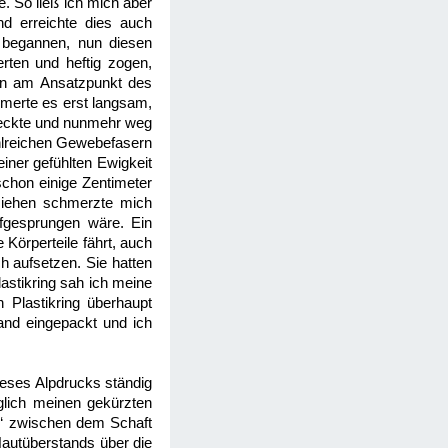
. So ließ ich mich aber
d erreichte dies auch
 begannen, nun diesen
rten und heftig zogen,
ann am Ansatzpunkt des
merte es erst langsam,
steckte und nunmehr weg
ahlreichen Gewebefasern
iner gefühlten Ewigkeit
schon einige Zentimeter
ziehen schmerzte mich
ufgesprungen wäre. Ein
 Körperteile fährt, auch
h aufsetzen. Sie hatten
astikring sah ich meine
 Plastikring überhaupt
and eingepackt und ich
eses Alpdrucks ständig
glich meinen gekürzten
le“ zwischen dem Schaft
Hautüberstands über die