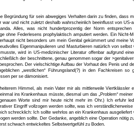
e Begründung für sein abwegiges Verhalten darin zu finden, dass m
r war und nicht zuletzt deshalb wahrscheinlich beeinflusst von US-
anda. Alles, was nicht hundertprozentig der Norm entsprechen k
ge ohne Federlesens prophylaktisch amputiert werden. Ein Nicht-Me
berhaupt nicht besonders um mein Genital gekümmert und meine Vor
reudvolles Eigenmanipulieren und Masturbieren natürlich von selbst
 musste, wird in US-medizinischer Literatur offenbar aufgrund eine
schließlich der beschnittene, genau genommen sogar der >genitalv
besprochen. Der vielschichtige Aufbau der Vorhaut des Penis und der
geblichen „westlichen“ Führungsland(?) in den Fachkreisen so 
essen per se dämonisiert.
iterem Himmel, als mein Vater mir als mittlerweile Viertklässler 
 einmal ins Krankenhaus müsste, diesmal um das „Problem“ meiner 
 genauen Worte sind mir heute nicht mehr im Ohr.) Ich erfuhr led
erativer Eingriff vollzogen werden sollte, was ich verständlicherweise
ich schrecklich: Ich sollte wehrlos an ein Krankenhaus ausgeliefe
llzogen werden sollte. Der Gedanke, angeblich eine Operation nötig 
 erst schwach entwickeltes Selbstwertgefühl zu Boden.