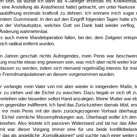
sein, da wurde ich dann als 4-Jähriger erstmals ins Krankenhau
 eine Anstellung als Anästhesist hatte) gebracht, um unter Narkose 
autöffnung erstmals kraftvoll zu dehnen. Ich erinnere mich sogar
otem Gummirand. In den auf den Eingriff folgenden Tagen hatte ic
an der Vorhautspitze, welches Gott sei Dank bald wieder verflog
e Änderung wahrnehmbar.
s auch meine Mandeloperation fallen, bei der, dem Zeitgeist entsp
ich radikal entfernt wurden.
en Jahren geschah nichts Aufregendes, mein Penis war beschwerdef
nung mochte etwas eng gewesen sein, was mich aber nicht weiter kü
elassen zu werden, indem sich niemand regelmäßig intensiv für mei
ne Fremdmanipulationen an diesem vorgenommen wurden.
 verlangte mein Vater von mir aber wieder in steigendem Maße, 
ück zu ziehen und die Eichel zu waschen. Dazu begab er sich of
erleihen oder bisweilen selbst Hand anzulegen. Meine Mutter war eb
en gegenüber indifferent. Ich fand das Zurückziehen damals blöd, er
el mir mein Penis mit der dann zurückgezogenen Vorhaut überhaupt
 Eichel ziemliche Missempfindungen aus. Überhaupt wollte ich den 
insehen. Also leistete ich passiven Widerstand und tat nur das Alle
it war dieser Vorgang immer eine für uns beide konfliktbelastete
 das als angebliche „Komplikationen“ und suchte nach einer weiter 