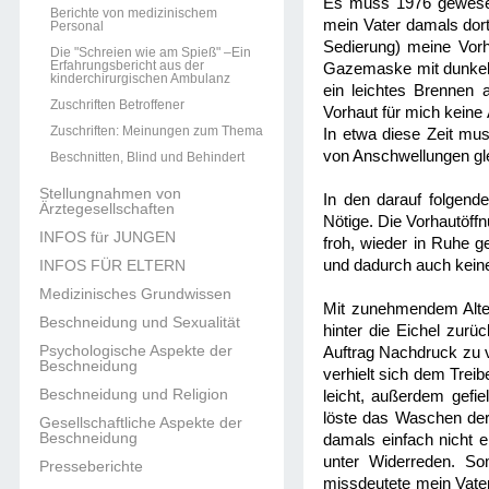
Es muss 1976 gewesen 
Berichte von medizinischem
mein Vater damals dort
Personal
Sedierung) meine Vorh
Die "Schreien wie am Spieß" –Ein
Erfahrungsbericht aus der
Gazemaske mit dunkelr
kinderchirurgischen Ambulanz
ein leichtes Brennen 
Zuschriften Betroffener
Vorhaut für mich kein
Zuschriften: Meinungen zum Thema
In etwa diese Zeit mus
von Anschwellungen gle
Beschnitten, Blind und Behindert
Stellungnahmen von
In den darauf folgend
Ärztegesellschaften
Nötige. Die Vorhautöff
INFOS für JUNGEN
froh, wieder in Ruhe g
INFOS FÜR ELTERN
und dadurch auch kei
Medizinisches Grundwissen
Mit zunehmendem Alter
Beschneidung und Sexualität
hinter die Eichel zur
Psychologische Aspekte der
Auftrag Nachdruck zu v
Beschneidung
verhielt sich dem Treib
Beschneidung und Religion
leicht, außerdem gefi
löste das Waschen der
Gesellschaftliche Aspekte der
Beschneidung
damals einfach nicht e
unter Widerreden. Som
Presseberichte
missdeutete mein Vater