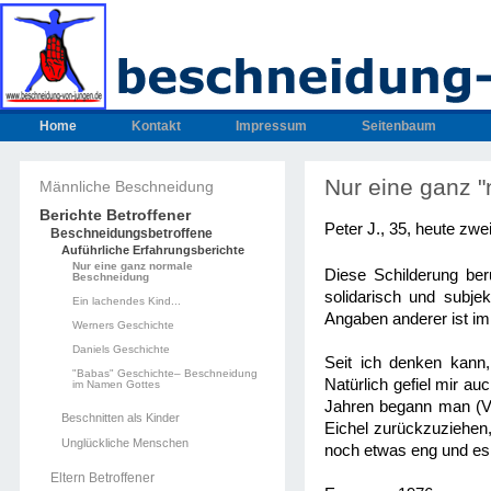
Home
Kontakt
Impressum
Seitenbaum
Nur eine ganz "
Männliche Beschneidung
Berichte Betroffener
Peter J., 35, heute zwe
Beschneidungsbetroffene
Auführliche Erfahrungsberichte
Nur eine ganz normale
Diese Schilderung ber
Beschneidung
solidarisch und subje
Ein lachendes Kind...
Angaben anderer ist im
Werners Geschichte
Daniels Geschichte
Seit ich denken kann
"Babas" Geschichte– Beschneidung
Natürlich gefiel mir a
im Namen Gottes
Jahren begann man (Vat
Beschnitten als Kinder
Eichel zurückzuziehen,
Unglückliche Menschen
noch etwas eng und es
Eltern Betroffener