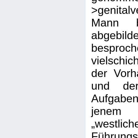
>genital
Mann b
abgeb
bespr
vielschi
der Vorh
und dere
Aufgaben
jenem 
„westlich
Führungs