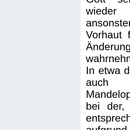
wiede
ansonst
Vorhaut 
Änderun
wahrneh
In etwa d
auc
Mandelope
bei der,
entspre