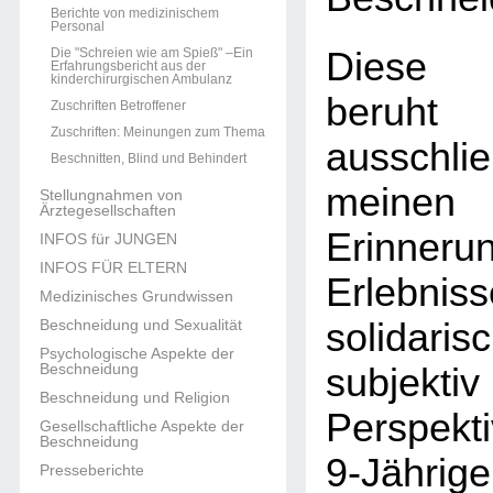
Berichte von medizinischem
Personal
Die "Schreien wie am Spieß" –Ein
Diese 
Erfahrungsbericht aus der
kinderchirurgischen Ambulanz
beruht
Zuschriften Betroffener
Zuschriften: Meinungen zum Thema
ausschl
Beschnitten, Blind und Behindert
meine
Stellungnahmen von
Ärztegesellschaften
Erinne
INFOS für JUNGEN
INFOS FÜR ELTERN
Erlebni
Medizinisches Grundwissen
Beschneidung und Sexualität
solid
Psychologische Aspekte der
Beschneidung
subjek
Beschneidung und Religion
Perspekt
Gesellschaftliche Aspekte der
Beschneidung
9-Jähri
Presseberichte