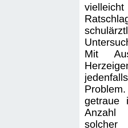
vielleic
Ratschl
schulärzt
Untersuc
Mit Au
Herzeig
jedenfa
Proble
getraue 
Anzahl
solcher