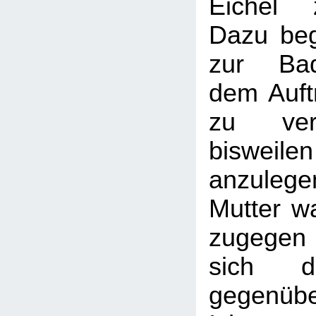
Eichel 
Dazu beg
zur Ba
dem Auft
zu ver
bisweile
anzule
Mutter wa
zugegen
sich d
gegenübe