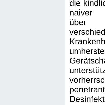
die kindl
naiver 
übe
verschied
Krankenh
umherst
Gerätsch
unters
vorherrs
penetran
Desinfekt