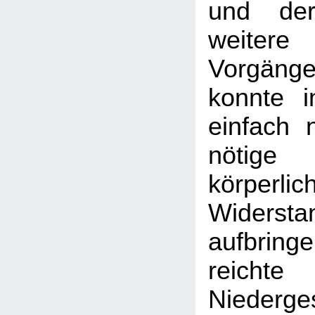
und der
weitere „
Vorgäng
konnte i
einfach 
nötige 
körperlic
Widerstan
aufbri
reich
Niederge