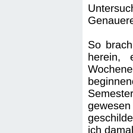
Untersuc
Genauere
So brach
herein,
Woche
beginnen
Semeste
gewesen 
geschild
ich damal