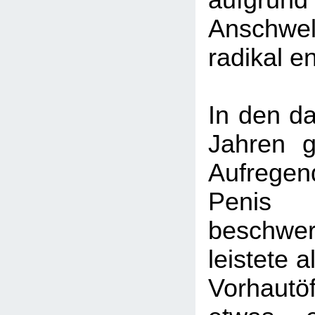
aufg
Anschwel
radikal e
In den da
Jahren g
Aufreg
Pen
beschwe
leistete a
Vorhautö