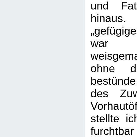
und Fat
hinau
„gefügig
war 
weisgem
ohne di
bestünd
des Zuw
Vorhaut
stellte i
furchtbar