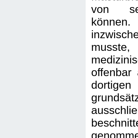
von se
könne
inzwisch
musste,
medizinis
offenbar 
dortigen
grunds
ausschl
beschni
genomme