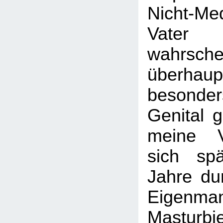
Nicht-M
Vater 
wahrschei
überh
besond
Genital 
meine V
sich sp
Jahre dur
Eigenman
Masturbi