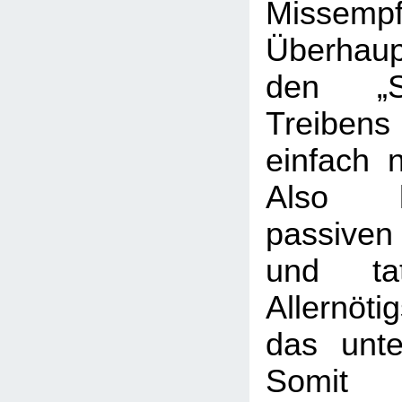
Missempf
Überhau
den „S
Treib
einfach n
Also l
passive
und t
Allernöti
das unte
Somit 