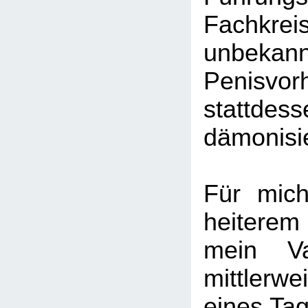
Fachkrei
unbek
Penisv
stattde
dämonisie
Für mic
heitere
mein Va
mittlerwei
eines Tag