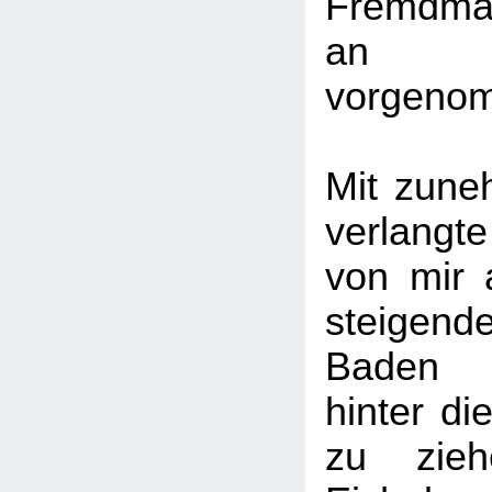
Fremdman
an 
vorgeno
Mit zune
verlang
von mir 
steigend
Baden 
hinter di
zu zie