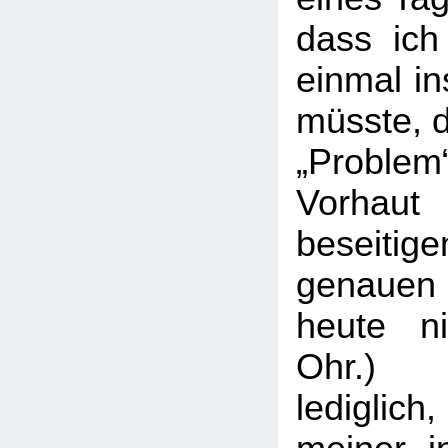
dass ich
einmal i
müsste, 
„Problem
Vorhaut
beseiti
genauen 
heute n
Ohr.) 
ledigli