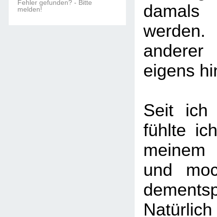
Fehler gefunden? - Bitte
damals 
melden!
werden.
anderer
eigens h
Seit ich
fühlte ic
meinem 
und moc
dementsp
Natürlich