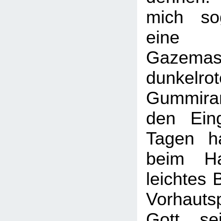
mich so
eine 
Gazem
dunkelro
Gummiran
den Eing
Tagen h
beim Ha
leichtes 
Vorhauts
Gott se