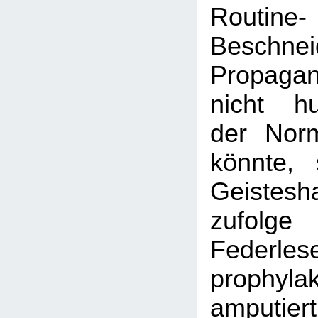
Routine-
Beschnei
Propagan
nicht hu
der Nor
könnte, 
Geistesh
zufo
Federles
prophylak
amputier