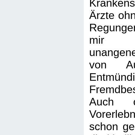
Krankens
Ärzte oh
Regunge
mir 
unangen
von Ausg
Entmün
Fremdbe
Auch 
Vorerlebn
schon ge