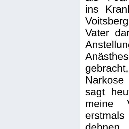
ins Kra
Voitsbe
Vater da
Anste
Anästhe
gebrach
Narkose
sagt heu
meine V
erstmals
dehnen.