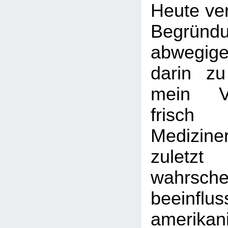
Heute ver
Begründ
abwegig
darin zu
mein V
frisch 
Mediziner
zulet
wahrschei
beeinfl
amerikan