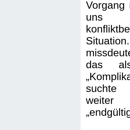
Vorgang 
uns
konfliktbe
Situatio
missdeut
das als
„Kompli
suchte
weiter
„endgülti