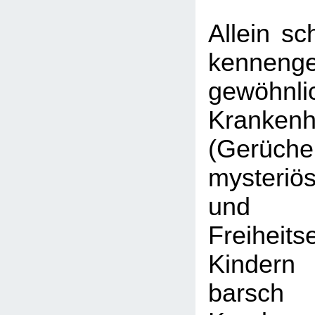
Allein sc
kennenge
gewöhnli
Kranken
(Gerüch
mysteriö
und V
Freiheit
Kinder
barsch 