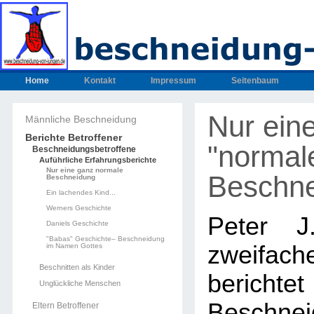
Home
Kontakt
Impressum
Seitenbaum
Nur ein
Männliche Beschneidung
Berichte Betroffener
"normal
Beschneidungsbetroffene
Auführliche Erfahrungsberichte
Nur eine ganz normale
Beschne
Beschneidung
Ein lachendes Kind...
Werners Geschichte
Peter J
Daniels Geschichte
"Babas" Geschichte– Beschneidung
zweifa
im Namen Gottes
Beschnitten als Kinder
bericht
Unglückliche Menschen
Beschnei
Eltern Betroffener