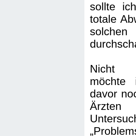
sollte ic
totale Ab
solchen
durchsch
Nicht a
möchte 
davor no
Ärz
Unters
„Problems