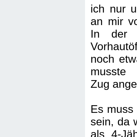
ich nur u
an mir v
In der 
Vorhaut
noch etw
musste 
Zug ange
Es muss
sein, da 
als 4-Jäh