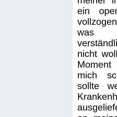
meiner in
ein opera
vollzogen
wa
verständl
nicht wol
Moment 
mich sch
sollte w
Kranken
ausgelief