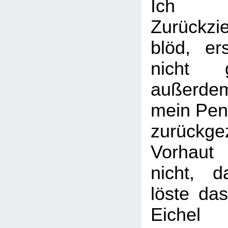
Ich 
Zurückz
blöd, er
nicht g
außerde
mein Peni
zurückge
Vorhau
nicht, d
löste da
Eichel