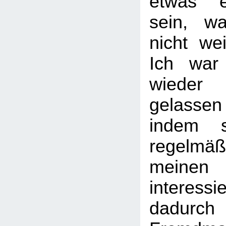
etwas 
sein, w
nicht we
Ich war 
wiede
gelasse
indem s
regelmäßi
mein
intere
dadurch