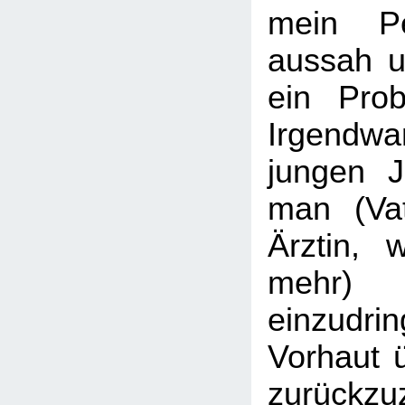
mein P
aussah u
ein Pro
Irgendw
jungen 
man (Vat
Ärztin, 
mehr)
einzudr
Vorhaut ü
zurückz