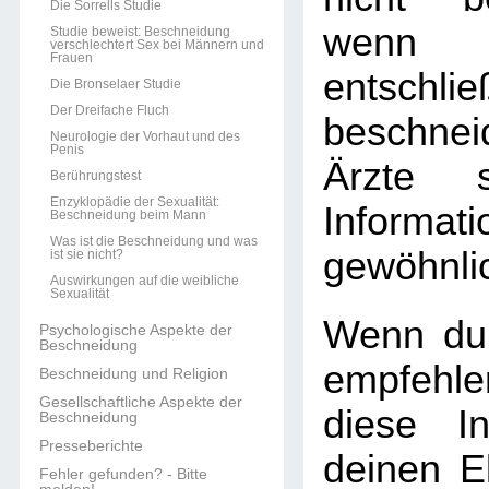
Die Sorrells Studie
wenn 
Studie beweist: Beschneidung
verschlechtert Sex bei Männern und
Frauen
entschlie
Die Bronselaer Studie
Der Dreifache Fluch
beschnei
Neurologie der Vorhaut und des
Penis
Ärzte s
Berührungstest
Enzyklopädie der Sexualität:
Informat
Beschneidung beim Mann
Was ist die Beschneidung und was
gewöhnlic
ist sie nicht?
Auswirkungen auf die weibliche
Sexualität
Wenn du 
Psychologische Aspekte der
Beschneidung
empfehle
Beschneidung und Religion
Gesellschaftliche Aspekte der
diese In
Beschneidung
Presseberichte
deinen El
Fehler gefunden? - Bitte