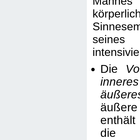
Manne
körperlic
Sinnesem
sein
intensivie
Die
Vo
inner
äußere
äußere
enthäl
die 