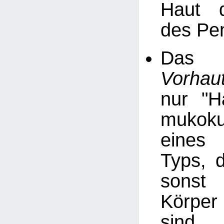
Haut 
des Pe
D
Vorhaut
nur "H
mukoku
eines 
Typs, 
sons
Körpe
sind.