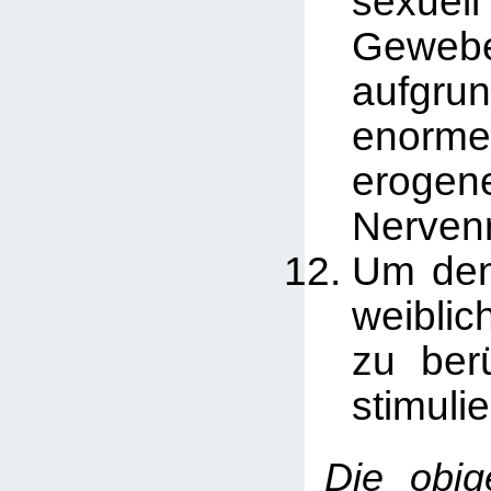
sexuell
Geweb
aufg
enorm
erogen
Nerven
Um den
weibli
zu ber
stimulie
Die obig