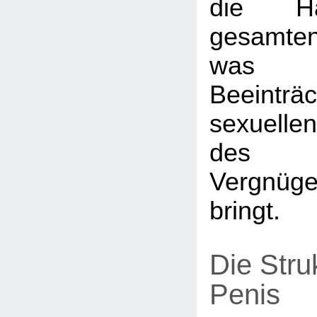
die Hä
gesamte
was we
Beeinträ
sexuelle
des s
Vergnüg
bringt.
Die Stru
Penis