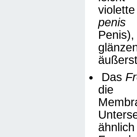
violett
penis
(
Penis)
glänze
äußerst
Das
F
die v
Mem
Unterse
ähnli