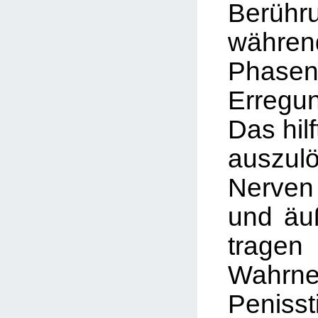
Berühr
währen
Phasen
Erregu
Das hilf
auszu
Nerven
und äu
tra
Wahrn
Penisst