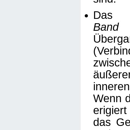
D
Band
Überga
(Verbin
zwis
äußer
inneren
Wenn d
erigiert
das Ge