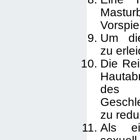
Mastur
Vorspie
Um d
zu erlei
Die Re
Hautab
des
Geschl
zu redu
Als e