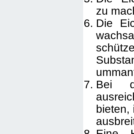
zu mac
Die Ei
wachsar
schütz
Sub
ummant
Bei d
ausrei
bieten,
ausbreit
Eine H