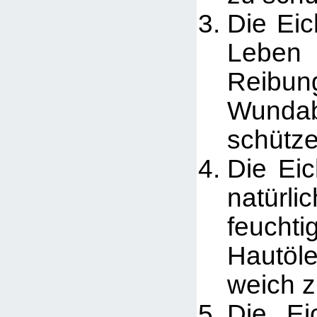
Die Ei
Leben 
Rei
Wundab
schütz
Die Eic
natürli
feuchti
Hautöl
weich z
Die Eic