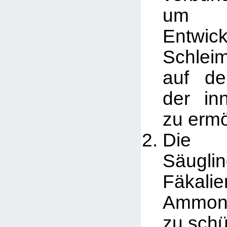
um 
Entwi
Schlei
auf de
der in
zu ermö
Die 
Säug
Fäk
Ammoni
zu schü