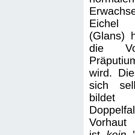
Erwachs
Eichel
(Glans) h
die Vo
Präput
wird. Die
sich se
bilde
Doppel
Vorhaut
ist
kein
"