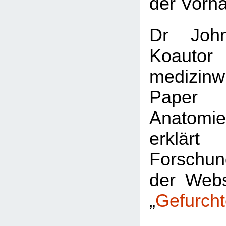
der Vorhau
Dr John
Koaut
medizinwi
Paper
Anatomie
erklärt
Forschun
der Webs
„
Gefurch