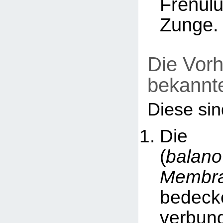
Frenul
Zunge.
Die Vorh
bekannt
Diese sin
D
(
balano
Membr
bedeck
verbu