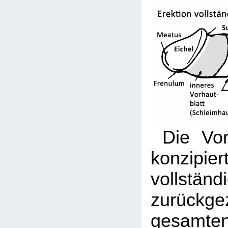
Die Vorh
konzipi
vollständ
zurückge
gesamte