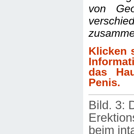
von Geo
verschie
zusammen
Klicken s
Informa
das Hau
Penis.
Bild. 3: 
Erektio
beim int