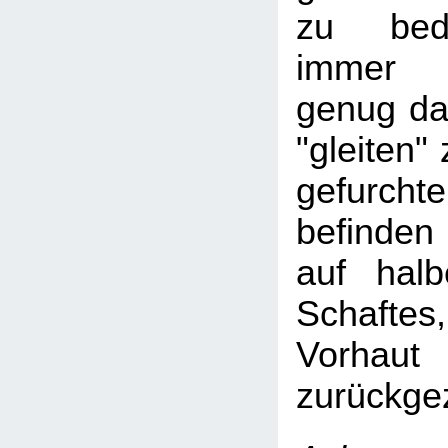
zu bed
immer 
genug da
"gleiten"
gefurc
befinden
auf hal
Schafte
Vorhaut
zurückge