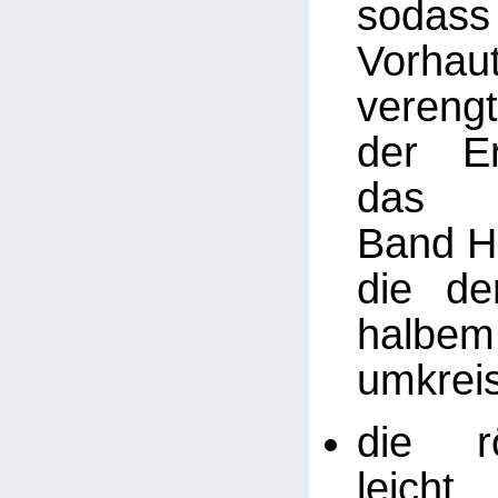
sodas
Vorhau
veren
der Er
das
Band
H
die de
hal
umkrei
die r
leicht