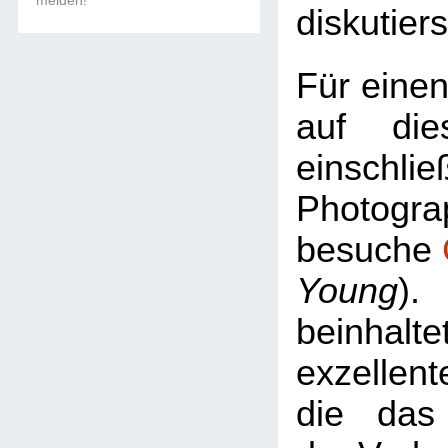
melden!
diskutiers
Für einen
auf die
einschlie
Photogra
besuche
Young
)
beinhal
exzell
die das