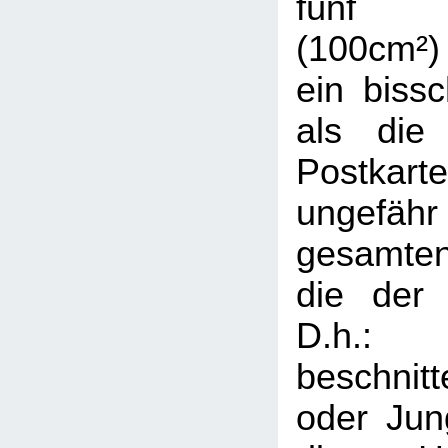
fünf Q
(100cm²
ein bissc
als die
Postkar
ungefähr 
gesamte
die der 
D.h
beschni
oder Jung