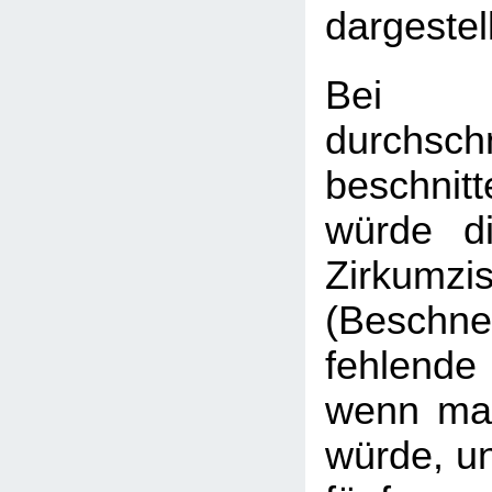
dargestell
Bei
durchschn
beschni
würde di
Zirkumzis
(Beschne
fehlend
wenn man
würde, un