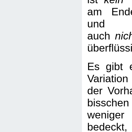
am Ende
und 
auch
nic
überflüss
Es gibt e
Variatio
der Vorha
bissche
weniger
bedeck