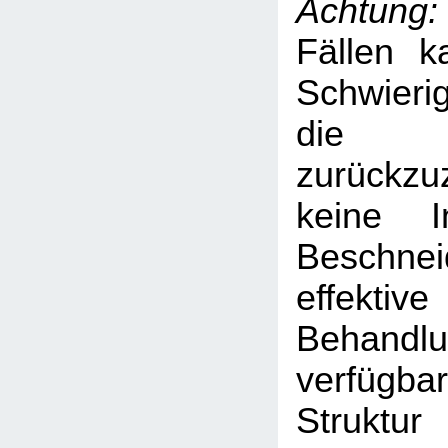
Achtung:
Fällen 
Schwieri
die 
zurückzuz
keine I
Beschne
effektiv
Behandl
verfügbar
Strukt