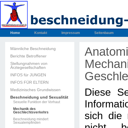
Home
Kontakt
Impressum
Seitenbaum
Anatomi
Männliche Beschneidung
Berichte Betroffener
Mechani
Stellungnahmen von
Ärztegesellschaften
Geschle
INFOS für JUNGEN
INFOS FÜR ELTERN
Diese Sei
Medizinisches Grundwissen
Beschneidung und Sexualität
Informa
Sexuelle Funktion der Vorhaut
Mechanik des
sich die 
Geschlechtsverkehrs
Beschneidung mindert
Sexualempfinden
nicht b