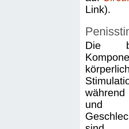
Link).
Penissti
Die be
Kompo
körperli
Stimulati
während 
un
Geschlec
sin