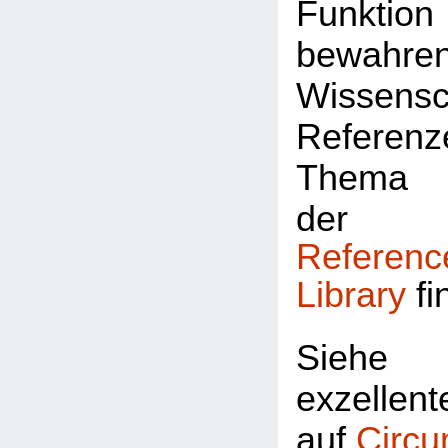
Funktio
bewahren
Wissensc
Referenz
Thema
de
Referenc
Library
fi
Siehe
exzelle
auf
Circu