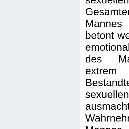
sexuellen
Gesamte
Mannes 
betont we
emotion
des Ma
extrem
Besta
sexuell
ausmach
Wahrn