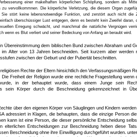
 Verbesserung einer makelhaften körperlichen Schöpfung, sondern als Mitt
zu vervollkommnen. Die körperliche Verletzung, die diesem Organ zugefügt
 Sie stört keine lebensnotwendige Funktion, und zerstört auch nicht die 
einfach überschüssiger Lust entgegen, denn es besteht kein Zweifel daran,
sexuellen Erregung schwächt, und manchmal die natürliche Vergnügen verri
h wenn es Blut verliert und seiner Bedeckung von Anfang an beraubt wird.
 in Übereinstimmung dem biblischen Bund zwischen Abraham und Go
ell im Alter von 13 Jahren beschneiden. Seit kurzem aber werden
rsstufen zwischen der Geburt und der Pubertät beschnitten.
religiösen Rechte der Eltern hinsichtlich den Verfassungsmäßigen R
t. Die Freiheit der Religion wurde eine rechtliche Fragestellung wen
 wurde, in der behauptet wurde, dass einem Junge
sein
Recht
ls sein Körper durch die Beschneidung gekennzeichnet in Üb
echte über den eigenen Körper von Säuglingen und Kindern werden 
adressiert in Klagen, die behaupten, dass die einzige Person die
 kann ist eine Person, die dieser persönliche Entscheidung selbst t
en elterlichen Entscheidungen zur Beschneidung heben diese Tat
sen Beschneidung ohne ihre Einwilligung durchgeführt wurden. unter