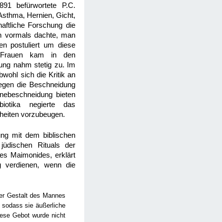
891 befürwortete P.C.
Asthma, Hernien, Gicht,
ftliche Forschung die
an vormals dachte, man
n postuliert um diese
d Frauen kam in den
ung nahm stetig zu. Im
ohl sich die Kritik an
gen die Beschneidung
tinebeschneidung bieten
iotika negierte das
heiten vorzubeugen.
ung mit dem biblischen
jüdischen Rituals der
es Maimonides, erklärt
 verdienen, wenn die
der Gestalt des Mannes
, sodass sie äußerliche
iese Gebot wurde nicht