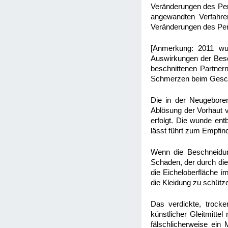
Veränderungen des Pen
angewandten Verfahre
Veränderungen des Pen
[Anmerkung: 2011 wu
Auswirkungen der Besch
beschnittenen Partnern
Schmerzen beim Geschle
Die in der Neugeboren
Ablösung der Vorhaut 
erfolgt. Die wunde ent
lässt führt zum Empfind
Wenn die Beschneidun
Schaden, der durch die
die Eicheloberfläche 
die Kleidung zu schütz
Das verdickte, trock
künstlicher Gleitmitt
fälschlicherweise ein