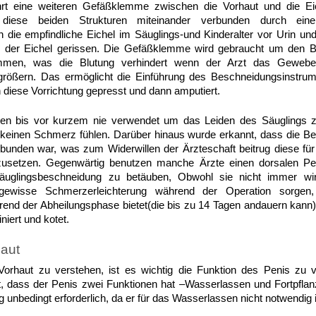
t eine weiteren Gefäßklemme zwischen die Vorhaut und die Ei
 diese beiden Strukturen miteinander verbunden durch ei
h die empfindliche Eichel im Säuglings-und Kinderalter vor Urin und
 der Eichel gerissen. Die Gefäßklemme wird gebraucht um den B
men, was die Blutung verhindert wenn der Arzt das Gewebe
größern. Das ermöglicht die Einführung des Beschneidungsinstrum
 diese Vorrichtung gepresst und dann amputiert.
en bis vor kurzem nie verwendet um das Leiden des Säuglings zu
keinen Schmerz fühlen. Darüber hinaus wurde erkannt, dass die Bet
unden war, was zum Widerwillen der Ärzteschaft beitrug diese für 
nzusetzen. Gegenwärtig benutzen manche Ärzte einen dorsalen P
uglingsbeschneidung zu betäuben, Obwohl sie nicht immer wi
gewisse Schmerzerleichterung während der Operation sorgen, 
nd der Abheilungsphase bietet(die bis zu 14 Tagen andauern kann),
niert und kotet.
haut
orhaut zu verstehen, ist es wichtig die Funktion des Penis zu
t, dass der Penis zwei Funktionen hat –Wasserlassen und Fortpflanz
ng unbedingt erforderlich, da er für das Wasserlassen nicht notwendig i