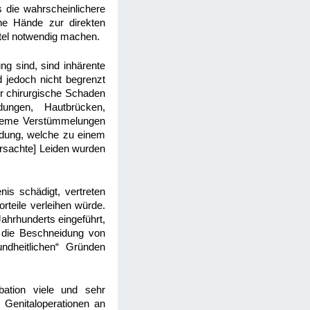
s die wahrscheinlichere
ne Hände zur direkten
ttel notwendig machen.
g sind, sind inhärente
d jedoch nicht begrenzt
er chirurgische Schaden
ungen, Hautbrücken,
treme Verstümmelungen
idung, welche zu einem
ursachte] Leiden wurden
is schädigt, vertreten
rteile verleihen würde.
hrhunderts eingeführt,
ch die Beschneidung von
undheitlichen“ Gründen
ation viele und sehr
h Genitaloperationen an