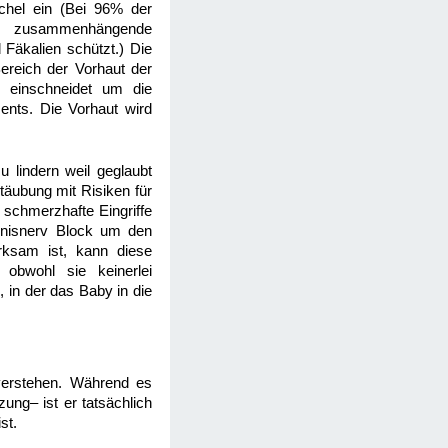
chel ein (Bei 96% der
ne zusammenhängende
 Fäkalien schützt.) Die
ereich der Vorhaut der
 einschneidet um die
ents. Die Vorhaut wird
 lindern weil geglaubt
äubung mit Risiken für
schmerzhafte Eingriffe
enisnerv Block um den
rksam ist, kann diese
obwohl sie keinerlei
 in der das Baby in die
 verstehen. Während es
ung– ist er tatsächlich
st.