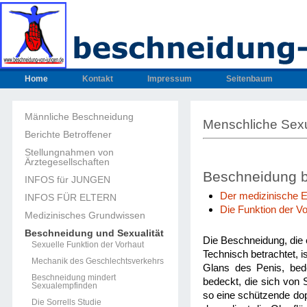
Home
Kontakt
Impressum
Seitenbaum
Männliche Beschneidung
Menschliche Sexu
Berichte Betroffener
Stellungnahmen von
Ärztegesellschaften
Beschneidung b
INFOS für JUNGEN
Der medizinische Ei
INFOS FÜR ELTERN
Die Funktion der V
Medizinisches Grundwissen
Beschneidung und Sexualität
Die Beschneidung, die 
Sexuelle Funktion der Vorhaut
Technisch betrachtet, i
Mechanik des Geschlechtsverkehrs
Glans des Penis, bede
Beschneidung mindert
bedeckt, die sich von 
Sexualempfinden
so eine schützende dopp
Die Sorrells Studie