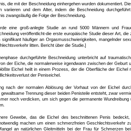
is, die mit der Beschneidung einhergehen wurden dokumentiert. Di
n variieren und dem Alter, indem die Beschneidung durchgeführt
is zwangsläufig die Folge der Beschneidung.
rde eine groß-anlegte Studie an rund 5000 Männern und Fraue
neidung veröffentlicht-die erste europäische Studie dieser Art, die 
 signifikant häufiger an Orgasmusschwierigkeiten, mangelnder sexu
chtsverkehr litten. Bericht über die Studie.]
enphase durchgeführte Beschneidung unterbricht auf traumatisch
von der Eiche, die normalerweise irgendwann zwischen der Geburt 
blößte Eichel heilt in einem Prozess, der die Oberfläche der Eiche
lichkeitsverlust der Peniseichel.
g nach der normalen Ablösung der Vorhaut von der Eichel durchg
 gewaltsame Trennung dieser beiden Penisteile entsteht, zwar verm
immer noch verdicken, um sich gegen die permanente Wundreibung
en.
enere Gewebe, das die Eichel des beschnittenen Penis bedeckt
el notwendig machen um einen schmerzfreien Geschlechtsverkehr zu
 Mangel an natürlichen Gleitmitteln bei der Frau für Schmerzen b