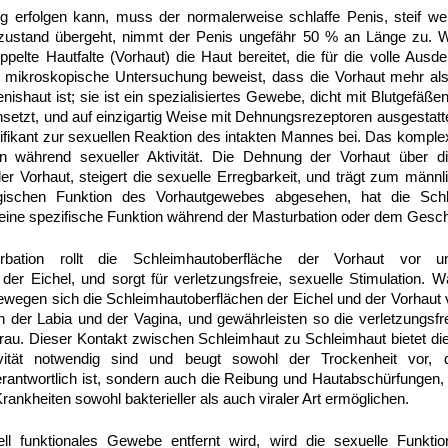
ng erfolgen kann, muss der normalerweise schlaffe Penis, steif 
 zustand übergeht, nimmt der Penis ungefähr 50 % an Länge zu. 
doppelte Hautfalte (Vorhaut) die Haut bereitet, die für die volle Au
e mikroskopische Untersuchung beweist, dass die Vorhaut mehr als 
ishaut ist; sie ist ein spezialisiertes Gewebe, dicht mit Blutgefäß
setzt, und auf einzigartig Weise mit Dehnungsrezeptoren ausgestatt
nifikant zur sexuellen Reaktion des intakten Mannes bei. Das komp
ion während sexueller Aktivität. Die Dehnung der Vorhaut über die
r Vorhaut, steigert die sexuelle Erregbarkeit, und trägt zum männli
gischen Funktion des Vorhautgewebes abgesehen, hat die Schl
 eine spezifische Funktion während der Masturbation oder dem Gesch
bation rollt die Schleimhautoberfläche der Vorhaut vor 
der Eichel, und sorgt für verletzungsfreie, sexuelle Stimulation. 
wegen sich die Schleimhautoberflächen der Eichel und der Vorhaut 
 der Labia und der Vagina, und gewährleisten so die verletzungsfre
u. Dieser Kontakt zwischen Schleimhaut zu Schleimhaut bietet die n
ivität notwendig sind und beugt sowohl der Trockenheit vor, 
antwortlich ist, sondern auch die Reibung und Hautabschürfungen,
rankheiten sowohl bakterieller als auch viraler Art ermöglichen.
l funktionales Gewebe entfernt wird, wird die sexuelle Funktio