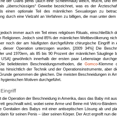
che der Glans penis (auch eine Schleimhaut) weich, feucht, und emp
h als „überschüssiges“ Gewebe bezeichnet, was es der Ärzteschaf
als einen optionale Teil des männlichen Sexualorgan zu betrach
ng durch eine Vielzahl an Verfahren zu billigen, die man unter dem
edoch immer auch ein Teil eines religiösen Rituals, einschließli
 Religionen. Jedoch sind 85% der männlichen Weltbevölkerung nich
r noch der am häufigsten durchgeführte chirurgische Eingriff i
 dieser Operation unterzogen wurden. [2009 34%] Die Beschne
er und 1970ern, als 85 bis 90 Prozent der männlichen Säuglinge b
n USA] gewöhnlich innerhalb der ersten paar Lebenstage durchgefü
. Die beliebtesten Beschneidungsmethoden, die
Gomco
-Klemme 
as hinsichtlich der Technik und der Operationsinstrumente, aber d
Grunde genommen die gleichen. Die meisten Beschneidungen in Am
s hygienischen Motiven durchgeführt.
Eingriff
 die Operation der Beschneidung in Amerika, dass das Baby mit au
brett geschnallt wird, wobei seine Arme und Beine mit Velcro-Bändern
 Genitalien des Babys mit einer antiseptischen Lösung ab und plat
arin für seinen Penis – über seinen Körper. Der Arzt ergreift nun die