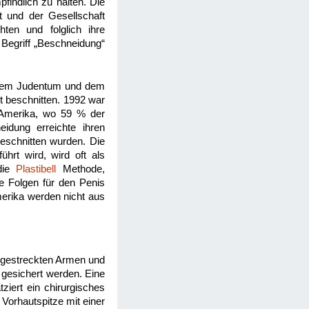
findlich zu halten. Die
t und der Gesellschaft
ten und folglich ihre
 Begriff „Beschneidung“
ch dem Judentum und dem
t beschnitten. 1992 war
n Amerika, wo 59 % der
idung erreichte ihren
eschnitten wurden. Die
hrt wird, wird oft als
die
Plastibell
Methode,
ie Folgen für den Penis
erika werden nicht aus
sgestreckten Armen und
 gesichert werden. Eine
ziert ein chirurgisches
 Vorhautspitze mit einer