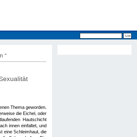
n “
exualität
ittenen Thema geworden.
erweise die Eichel, oder
tlaufenden Hautschicht
ch innen einfaltet, und
st eine Schleimhaut, die