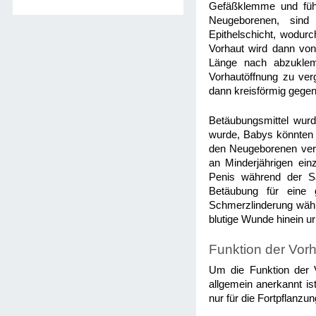
Gefäßklemme und führ
Neugeborenen, sind
Epithelschicht, wodurc
Vorhaut wird dann von
Länge nach abzuklem
Vorhautöffnung zu ver
dann kreisförmig gegen
Betäubungsmittel wurd
wurde, Babys könnten 
den Neugeborenen verb
an Minderjährigen ei
Penis während der Sä
Betäubung für eine 
Schmerzlinderung währe
blutige Wunde hinein uri
Funktion der Vor
Um die Funktion der V
allgemein anerkannt is
nur für die Fortpflanzu