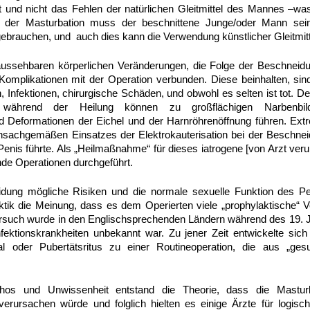
 und nicht das Fehlen der natürlichen Gleitmittel des Mannes –wa
 der Masturbation muss der beschnittene Junge/oder Mann sei
 gebrauchen, und auch dies kann die Verwendung künstlicher Gleitmi
aussehbaren körperlichen Veränderungen, die Folge der Beschneidun
omplikationen mit der Operation verbunden. Diese beinhalten, sin
, Infektionen, chirurgische Schäden, und obwohl es selten ist tot. D
 während der Heilung können zu großflächigen Narbenbild
 Deformationen der Eichel und der Harnröhrenöffnung führen. Ex
nsachgemäßen Einsatzes der Elektrokauterisation bei der Beschne
enis führte. Als „Heilmaßnahme“ für dieses iatrogene [von Arzt ver
de Operationen durchgeführt.
ung mögliche Risiken und die normale sexuelle Funktion des Pen
ktik die Meinung, dass es dem Operierten viele „prophylaktische“ Vo
such wurde in den Englischsprechenden Ländern während des 19. Ja
Infektionskrankheiten unbekannt war. Zu jener Zeit entwickelte si
al oder Pubertätsritus zu einer Routineoperation, die aus „ges
s und Unwissenheit entstand die Theorie, dass die Masturb
verursachen würde und folglich hielten es einige Ärzte für logisc