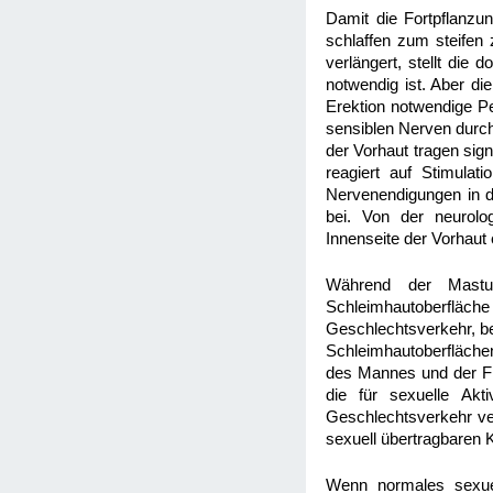
Damit die Fortpflanzu
schlaffen zum steifen
verlängert, stellt die 
notwendig ist. Aber di
Erektion notwendige Pen
sensiblen Nerven durch
der Vorhaut tragen sig
reagiert auf Stimulat
Nervenendigungen in de
bei. Von der neurolo
Innenseite der Vorhaut
Während der Mastur
Schleimhautoberfläche 
Geschlechtsverkehr, be
Schleimhautoberflächen
des Mannes und der Fra
die für sexuelle Akt
Geschlechtsverkehr ver
sexuell übertragbaren K
Wenn normales sexuel