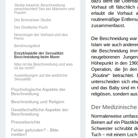
dazu dient die Oberflä
Studie beweist: Beschneidung
Vorhaut oft fälschlic
verschlechtert Sex bei Männern und
Frauen
erlaubt die Vorhaut 
routinemäßige Entfernu
Die Bronselaer Studie
zusammenfasst.
Der Dreifache Fluch
Neurologie der Vorhaut und des
Die Beschneidung war j
Penis
Islam wie auch anderen
Berührungstest
die Beschneidung imme
Enzyklopädie der Sexualität:
neugeborenen Jungen,
Beschneidung beim Mann
Höhepunkt in den 1960
Was ist die Beschneidung und was
ist sie nicht?
Operation, die [in de
„Routine“ betrachtet
Auswirkungen auf die weibliche
Sexualität
unterscheiden sich etw
und das Baby sind im 
Psychologische Aspekte der
Beschneidung
religiösen, sondern au
Beschneidung und Religion
Der Medizinische 
Gesellschaftliche Aspekte der
Beschneidung
Normalerweise umfasst
Presseberichte
Beinen auf ein Plastik
Schwester schrubbt die
Fehler gefunden? - Bitte
melden!
Tuch – mit einem Loch d