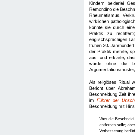
Kindern beiderlei Ge
Remondino die Beschnei
Rheumatismus, Verkrü
wirklichen pathologis
könnte sie durch ein
Praktik zu rechtfe
englischsprachigen Lä
frühen 20. Jahrhunder
der Praktik mehrte, s
aus, und erklärte, das
würde ohne die beg
Argumentationsmuster,
Als religiöses Ritual
Bericht über Abraham
Beschneidung Zeit ihr
im
Führer der Unsch
Beschneidung mit Hinsic
Was die Beschneidun
entfernen solle; abe
Verbesserung bedürf