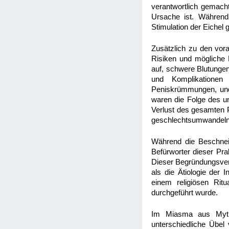
verantwortlich gemacht
Ursache ist. Während
Stimulation der Eichel
Zusätzlich zu den vor
Risiken und mögliche K
auf, schwere Blutungen
und Komplikationen
Peniskrümmungen, und
waren die Folge des u
Verlust des gesamten P
geschlechtsumwandeln
Während die Beschneid
Befürworter dieser Pra
Dieser Begründungsver
als die Ätiologie der 
einem religiösen Ritu
durchgeführt wurde.
Im Miasma aus Mytho
unterschiedliche Übel 