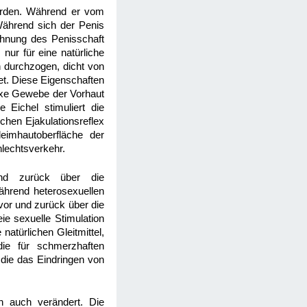
werden. Während er vom
Während sich der Penis
sdehnung des Penisschaft
nur für eine natürliche
en durchzogen, dicht von
et. Diese Eigenschaften
lexe Gewebe der Vorhaut
 Eichel stimuliert die
chen Ejakulationsreflex
eimhautoberfläche der
lechtsverkehr.
und zurück über die
Während heterosexuellen
vor und zurück über die
ie sexuelle Stimulation
atürlichen Gleitmittel,
die für schmerzhaften
 die das Eindringen von
n auch verändert. Die