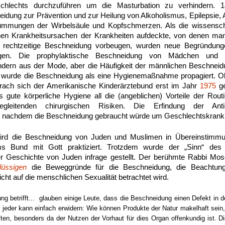
schlechts durchzuführen um die Masturbation zu verhindern. 1
dung zur Prävention und zur Heilung von Alkoholismus, Epilepsie, 
mmungen der Wirbelsäule und Kopfschmerzen. Als die wissenscha
chen Krankheitsursachen der Krankheiten aufdeckte, von denen m
e rechtzeitige Beschneidung vorbeugen, wurden neue Begründunge
rtigen. Die prophylaktische Beschneidung von Mädchen un
ndern aus der Mode, aber die Häufigkeit der männlichen Beschneid
t wurde die Beschneidung als eine Hygienemaßnahme propagiert. Obw
prach sich der Amerikanische Kinderärztebund erst im Jahr
1975
ge
s gute körperliche Hygiene all die (angeblichen) Vorteile der Rou
leitenden chirurgischen Risiken. Die Erfindung der Antib
 nachdem die Beschneidung gebraucht würde um Geschlechtskrank
 wird die Beschneidung von Juden und Muslimen in Übereinstimm
s Bund mit Gott praktiziert. Trotzdem wurde der „Sinn“ des 
er Geschichte von Juden infrage gestellt. Der berühmte Rabbi Mos
lüssigen
die Beweggründe für die Beschneidung, die Beachtung
ht auf die menschlichen Sexualität betrachtet wird.
g betrifft... glauben einige Leute, dass die Beschneidung einen Defekt in 
r jeder kann einfach erwidern: Wie können Produkte der Natur makelhaft sein
ten, besonders da der Nutzen der Vorhaut für dies Organ offenkundig ist. D