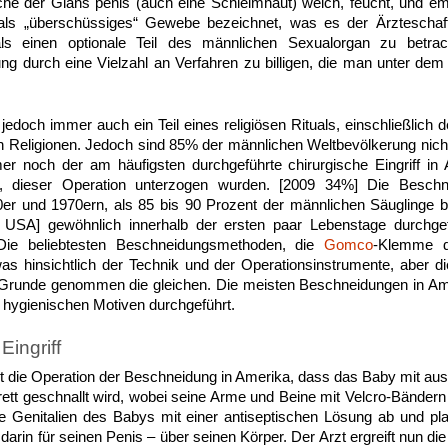
che der Glans penis (auch eine Schleimhaut) weich, feucht, und emp
h als „überschüssiges“ Gewebe bezeichnet, was es der Ärzteschaf
als einen optionale Teil des männlichen Sexualorgan zu betrach
ng durch eine Vielzahl an Verfahren zu billigen, die man unter dem
edoch immer auch ein Teil eines religiösen Rituals, einschließli
 Religionen. Jedoch sind 85% der männlichen Weltbevölkerung nich
r noch der am häufigsten durchgeführte chirurgische Eingriff i
 dieser Operation unterzogen wurden. [2009 34%] Die Beschne
er und 1970ern, als 85 bis 90 Prozent der männlichen Säuglinge b
n USA] gewöhnlich innerhalb der ersten paar Lebenstage durchgefü
. Die beliebtesten Beschneidungsmethoden, die
Gomco
-Klemme 
as hinsichtlich der Technik und der Operationsinstrumente, aber d
Grunde genommen die gleichen. Die meisten Beschneidungen in Am
s hygienischen Motiven durchgeführt.
Eingriff
 die Operation der Beschneidung in Amerika, dass das Baby mit au
brett geschnallt wird, wobei seine Arme und Beine mit Velcro-Bändern
 Genitalien des Babys mit einer antiseptischen Lösung ab und plat
arin für seinen Penis – über seinen Körper. Der Arzt ergreift nun die