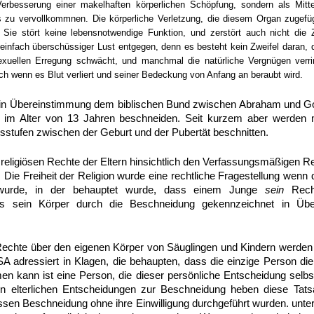
 Verbesserung einer makelhaften körperlichen Schöpfung, sondern als Mitt
zu vervollkommnen. Die körperliche Verletzung, die diesem Organ zugefügt
 Sie stört keine lebensnotwendige Funktion, und zerstört auch nicht die 
einfach überschüssiger Lust entgegen, denn es besteht kein Zweifel daran,
sexuellen Erregung schwächt, und manchmal die natürliche Vergnügen verri
h wenn es Blut verliert und seiner Bedeckung von Anfang an beraubt wird.
 in Übereinstimmung dem biblischen Bund zwischen Abraham und Go
ell im Alter von 13 Jahren beschneiden. Seit kurzem aber werden
rsstufen zwischen der Geburt und der Pubertät beschnitten.
religiösen Rechte der Eltern hinsichtlich den Verfassungsmäßigen R
t. Die Freiheit der Religion wurde eine rechtliche Fragestellung wen
 wurde, in der behauptet wurde, dass einem Junge
sein
Recht
ls sein Körper durch die Beschneidung gekennzeichnet in Üb
echte über den eigenen Körper von Säuglingen und Kindern werden 
adressiert in Klagen, die behaupten, dass die einzige Person die
 kann ist eine Person, die dieser persönliche Entscheidung selbst t
en elterlichen Entscheidungen zur Beschneidung heben diese Tat
sen Beschneidung ohne ihre Einwilligung durchgeführt wurden. unter