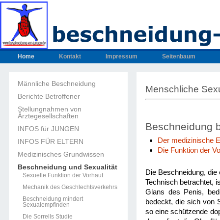
Home
Kontakt
Impressum
Seitenbaum
Männliche Beschneidung
Menschliche Sexu
Berichte Betroffener
Stellungnahmen von
Ärztegesellschaften
Beschneidung b
INFOS für JUNGEN
Der medizinische Ei
INFOS FÜR ELTERN
Die Funktion der V
Medizinisches Grundwissen
Beschneidung und Sexualität
Die Beschneidung, die 
Sexuelle Funktion der Vorhaut
Technisch betrachtet, i
Mechanik des Geschlechtsverkehrs
Glans des Penis, bede
Beschneidung mindert
bedeckt, die sich von 
Sexualempfinden
so eine schützende dopp
Die Sorrells Studie