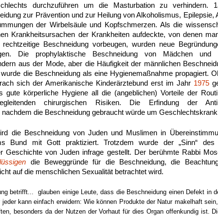
schlechts durchzuführen um die Masturbation zu verhindern. 1
dung zur Prävention und zur Heilung von Alkoholismus, Epilepsie, 
mmungen der Wirbelsäule und Kopfschmerzen. Als die wissenscha
chen Krankheitsursachen der Krankheiten aufdeckte, von denen m
e rechtzeitige Beschneidung vorbeugen, wurden neue Begründunge
rtigen. Die prophylaktische Beschneidung von Mädchen un
ndern aus der Mode, aber die Häufigkeit der männlichen Beschneid
t wurde die Beschneidung als eine Hygienemaßnahme propagiert. Obw
prach sich der Amerikanische Kinderärztebund erst im Jahr
1975
ge
s gute körperliche Hygiene all die (angeblichen) Vorteile der Rou
leitenden chirurgischen Risiken. Die Erfindung der Antib
 nachdem die Beschneidung gebraucht würde um Geschlechtskrank
 wird die Beschneidung von Juden und Muslimen in Übereinstimm
s Bund mit Gott praktiziert. Trotzdem wurde der „Sinn“ des 
er Geschichte von Juden infrage gestellt. Der berühmte Rabbi Mos
lüssigen
die Beweggründe für die Beschneidung, die Beachtung
ht auf die menschlichen Sexualität betrachtet wird.
g betrifft... glauben einige Leute, dass die Beschneidung einen Defekt in 
r jeder kann einfach erwidern: Wie können Produkte der Natur makelhaft sein
ten, besonders da der Nutzen der Vorhaut für dies Organ offenkundig ist. D