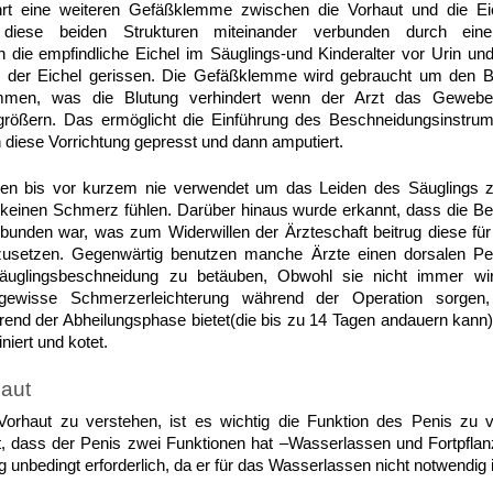
t eine weiteren Gefäßklemme zwischen die Vorhaut und die Ei
 diese beiden Strukturen miteinander verbunden durch ei
h die empfindliche Eichel im Säuglings-und Kinderalter vor Urin und
 der Eichel gerissen. Die Gefäßklemme wird gebraucht um den B
men, was die Blutung verhindert wenn der Arzt das Gewebe
größern. Das ermöglicht die Einführung des Beschneidungsinstrum
 diese Vorrichtung gepresst und dann amputiert.
en bis vor kurzem nie verwendet um das Leiden des Säuglings zu
keinen Schmerz fühlen. Darüber hinaus wurde erkannt, dass die Bet
unden war, was zum Widerwillen der Ärzteschaft beitrug diese für 
nzusetzen. Gegenwärtig benutzen manche Ärzte einen dorsalen P
uglingsbeschneidung zu betäuben, Obwohl sie nicht immer wi
gewisse Schmerzerleichterung während der Operation sorgen, 
nd der Abheilungsphase bietet(die bis zu 14 Tagen andauern kann),
niert und kotet.
haut
orhaut zu verstehen, ist es wichtig die Funktion des Penis zu
t, dass der Penis zwei Funktionen hat –Wasserlassen und Fortpflanz
ng unbedingt erforderlich, da er für das Wasserlassen nicht notwendig i