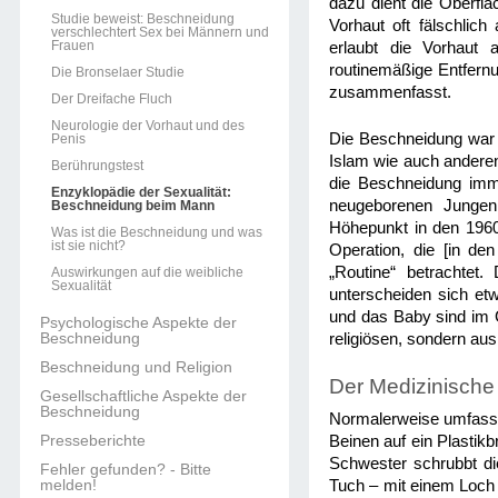
dazu dient die Oberflä
Studie beweist: Beschneidung
Vorhaut oft fälschlic
verschlechtert Sex bei Männern und
Frauen
erlaubt die Vorhaut 
routinemäßige Entfernu
Die Bronselaer Studie
zusammenfasst.
Der Dreifache Fluch
Neurologie der Vorhaut und des
Die Beschneidung war j
Penis
Islam wie auch anderen
Berührungstest
die Beschneidung imme
Enzyklopädie der Sexualität:
neugeborenen Jungen,
Beschneidung beim Mann
Höhepunkt in den 1960
Was ist die Beschneidung und was
ist sie nicht?
Operation, die [in de
„Routine“ betrachtet
Auswirkungen auf die weibliche
Sexualität
unterscheiden sich etw
und das Baby sind im 
Psychologische Aspekte der
Beschneidung
religiösen, sondern au
Beschneidung und Religion
Der Medizinische 
Gesellschaftliche Aspekte der
Beschneidung
Normalerweise umfasst
Presseberichte
Beinen auf ein Plastik
Schwester schrubbt die
Fehler gefunden? - Bitte
melden!
Tuch – mit einem Loch d