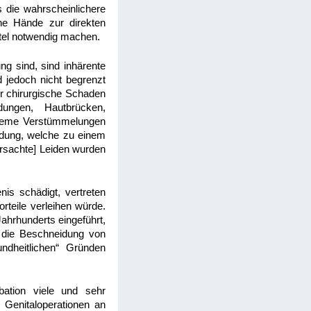
s die wahrscheinlichere
ne Hände zur direkten
ttel notwendig machen.
g sind, sind inhärente
d jedoch nicht begrenzt
er chirurgische Schaden
ungen, Hautbrücken,
treme Verstümmelungen
idung, welche zu einem
ursachte] Leiden wurden
is schädigt, vertreten
rteile verleihen würde.
hrhunderts eingeführt,
ch die Beschneidung von
undheitlichen“ Gründen
ation viele und sehr
h Genitaloperationen an