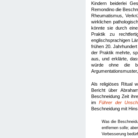
Kindern beiderlei Ge
Remondino die Beschnei
Rheumatismus, Verkrü
wirklichen pathologis
könnte sie durch ein
Praktik zu rechtfe
englischsprachigen Lä
frühen 20. Jahrhunder
der Praktik mehrte, s
aus, und erklärte, das
würde ohne die beg
Argumentationsmuster,
Als religiöses Ritual
Bericht über Abraham
Beschneidung Zeit ihr
im
Führer der Unsch
Beschneidung mit Hinsic
Was die Beschneidun
entfernen solle; abe
Verbesserung bedürf