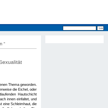
n “
exualität
ittenen Thema geworden.
erweise die Eichel, oder
tlaufenden Hautschicht
ch innen einfaltet, und
st eine Schleimhaut, die