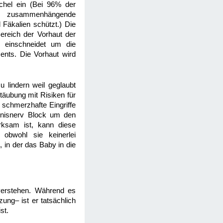
chel ein (Bei 96% der
ne zusammenhängende
 Fäkalien schützt.) Die
ereich der Vorhaut der
 einschneidet um die
ents. Die Vorhaut wird
 lindern weil geglaubt
äubung mit Risiken für
schmerzhafte Eingriffe
enisnerv Block um den
rksam ist, kann diese
obwohl sie keinerlei
 in der das Baby in die
 verstehen. Während es
ung– ist er tatsächlich
st.