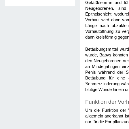
Gefäßklemme und führ
Neugeborenen, sind
Epithelschicht, wodurc
Vorhaut wird dann von
Länge nach abzuklem
Vorhautöffnung zu ver
dann kreisförmig gegen
Betäubungsmittel wurd
wurde, Babys könnten 
den Neugeborenen verb
an Minderjährigen ei
Penis während der Sä
Betäubung für eine 
Schmerzlinderung währe
blutige Wunde hinein uri
Funktion der Vor
Um die Funktion der V
allgemein anerkannt is
nur für die Fortpflanzu