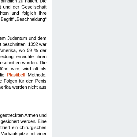
findlich zu halten. Die
t und der Gesellschaft
ten und folglich ihre
 Begriff „Beschneidung“
ch dem Judentum und dem
t beschnitten. 1992 war
n Amerika, wo 59 % der
idung erreichte ihren
eschnitten wurden. Die
hrt wird, wird oft als
die
Plastibell
Methode,
ie Folgen für den Penis
erika werden nicht aus
sgestreckten Armen und
 gesichert werden. Eine
ziert ein chirurgisches
 Vorhautspitze mit einer