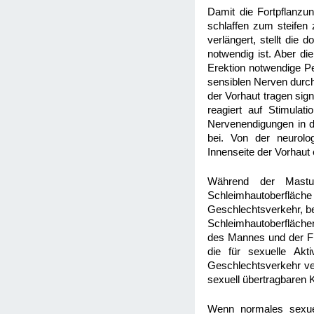
Damit die Fortpflanzu
schlaffen zum steifen
verlängert, stellt die 
notwendig ist. Aber di
Erektion notwendige Pen
sensiblen Nerven durch
der Vorhaut tragen sig
reagiert auf Stimulat
Nervenendigungen in de
bei. Von der neurolo
Innenseite der Vorhaut
Während der Mastur
Schleimhautoberfläche 
Geschlechtsverkehr, be
Schleimhautoberflächen
des Mannes und der Fra
die für sexuelle Akt
Geschlechtsverkehr ver
sexuell übertragbaren K
Wenn normales sexuel