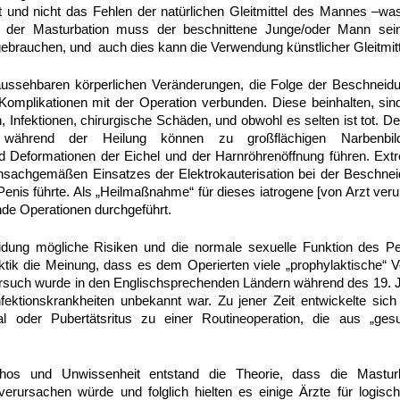
 und nicht das Fehlen der natürlichen Gleitmittel des Mannes –wa
 der Masturbation muss der beschnittene Junge/oder Mann sei
 gebrauchen, und auch dies kann die Verwendung künstlicher Gleitmi
aussehbaren körperlichen Veränderungen, die Folge der Beschneidun
omplikationen mit der Operation verbunden. Diese beinhalten, sin
, Infektionen, chirurgische Schäden, und obwohl es selten ist tot. D
 während der Heilung können zu großflächigen Narbenbild
 Deformationen der Eichel und der Harnröhrenöffnung führen. Ex
nsachgemäßen Einsatzes der Elektrokauterisation bei der Beschne
enis führte. Als „Heilmaßnahme“ für dieses iatrogene [von Arzt ver
de Operationen durchgeführt.
ung mögliche Risiken und die normale sexuelle Funktion des Pen
ktik die Meinung, dass es dem Operierten viele „prophylaktische“ Vo
such wurde in den Englischsprechenden Ländern während des 19. Ja
Infektionskrankheiten unbekannt war. Zu jener Zeit entwickelte si
al oder Pubertätsritus zu einer Routineoperation, die aus „ges
s und Unwissenheit entstand die Theorie, dass die Masturb
verursachen würde und folglich hielten es einige Ärzte für logisc