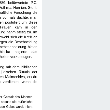
891 befürwortete P.C.
Asthma, Hernien, Gicht,
ftliche Forschung die
an vormals dachte, man
n postuliert um diese
d Frauen kam in den
ung nahm stetig zu. Im
ohl sich die Kritik an
gen die Beschneidung
tinebeschneidung bieten
iotika negierte das
heiten vorzubeugen.
ung mit dem biblischen
jüdischen Rituals der
es Maimonides, erklärt
 verdienen, wenn die
der Gestalt des Mannes
, sodass sie äußerliche
iese Gebot wurde nicht