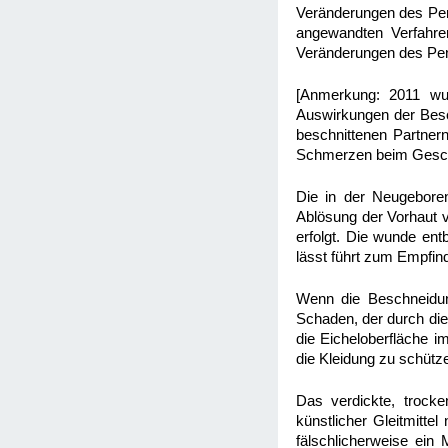
Veränderungen des Pen
angewandten Verfahre
Veränderungen des Pen
[Anmerkung: 2011 wu
Auswirkungen der Besch
beschnittenen Partnern
Schmerzen beim Geschle
Die in der Neugeboren
Ablösung der Vorhaut 
erfolgt. Die wunde ent
lässt führt zum Empfind
Wenn die Beschneidun
Schaden, der durch die
die Eicheloberfläche 
die Kleidung zu schütz
Das verdickte, trock
künstlicher Gleitmitt
fälschlicherweise ein