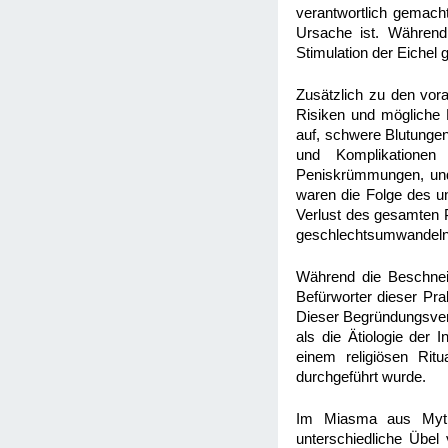
verantwortlich gemacht
Ursache ist. Während
Stimulation der Eichel
Zusätzlich zu den vor
Risiken und mögliche K
auf, schwere Blutungen
und Komplikationen
Peniskrümmungen, und
waren die Folge des u
Verlust des gesamten P
geschlechtsumwandeln
Während die Beschneid
Befürworter dieser Pra
Dieser Begründungsver
als die Ätiologie der 
einem religiösen Ritu
durchgeführt wurde.
Im Miasma aus Mytho
unterschiedliche Übel 