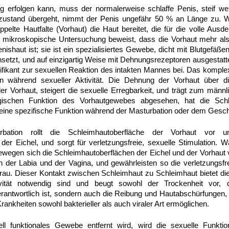
ng erfolgen kann, muss der normalerweise schlaffe Penis, steif 
 zustand übergeht, nimmt der Penis ungefähr 50 % an Länge zu. 
doppelte Hautfalte (Vorhaut) die Haut bereitet, die für die volle Au
e mikroskopische Untersuchung beweist, dass die Vorhaut mehr als 
ishaut ist; sie ist ein spezialisiertes Gewebe, dicht mit Blutgefäß
setzt, und auf einzigartig Weise mit Dehnungsrezeptoren ausgestatt
nifikant zur sexuellen Reaktion des intakten Mannes bei. Das komp
ion während sexueller Aktivität. Die Dehnung der Vorhaut über die
r Vorhaut, steigert die sexuelle Erregbarkeit, und trägt zum männli
gischen Funktion des Vorhautgewebes abgesehen, hat die Schl
 eine spezifische Funktion während der Masturbation oder dem Gesch
bation rollt die Schleimhautoberfläche der Vorhaut vor 
der Eichel, und sorgt für verletzungsfreie, sexuelle Stimulation. 
wegen sich die Schleimhautoberflächen der Eichel und der Vorhaut 
 der Labia und der Vagina, und gewährleisten so die verletzungsfre
u. Dieser Kontakt zwischen Schleimhaut zu Schleimhaut bietet die n
ivität notwendig sind und beugt sowohl der Trockenheit vor, 
antwortlich ist, sondern auch die Reibung und Hautabschürfungen,
rankheiten sowohl bakterieller als auch viraler Art ermöglichen.
l funktionales Gewebe entfernt wird, wird die sexuelle Funktio