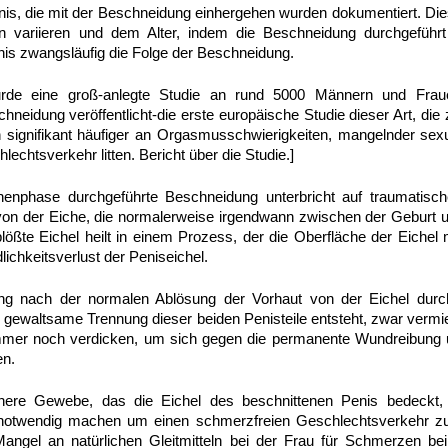
is, die mit der Beschneidung einhergehen wurden dokumentiert. Di
n variieren und dem Alter, indem die Beschneidung durchgeführt
is zwangsläufig die Folge der Beschneidung.
rde eine groß-anlegte Studie an rund 5000 Männern und Fraue
neidung veröffentlicht-die erste europäische Studie dieser Art, die 
 signifikant häufiger an Orgasmusschwierigkeiten, mangelnder sexu
chtsverkehr litten. Bericht über die Studie.]
enphase durchgeführte Beschneidung unterbricht auf traumatisch
von der Eiche, die normalerweise irgendwann zwischen der Geburt 
blößte Eichel heilt in einem Prozess, der die Oberfläche der Eiche
lichkeitsverlust der Peniseichel.
g nach der normalen Ablösung der Vorhaut von der Eichel durchg
 gewaltsame Trennung dieser beiden Penisteile entsteht, zwar verm
immer noch verdicken, um sich gegen die permanente Wundreibung
en.
enere Gewebe, das die Eichel des beschnittenen Penis bedeckt
el notwendig machen um einen schmerzfreien Geschlechtsverkehr zu
 Mangel an natürlichen Gleitmitteln bei der Frau für Schmerzen b