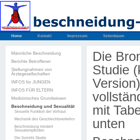
Home
Kontakt
Impressum
Seitenbaum
Die Bro
Männliche Beschneidung
Berichte Betroffener
Studie (
Stellungnahmen von
Ärztegesellschaften
Version)
INFOS für JUNGEN
INFOS FÜR ELTERN
vollstän
Medizinisches Grundwissen
mit Tabe
Beschneidung und Sexualität
Sexuelle Funktion der Vorhaut
unten
Mechanik des Geschlechtsverkehrs
Beschneidung mindert
Sexualempfinden
Die Sorrells Studie