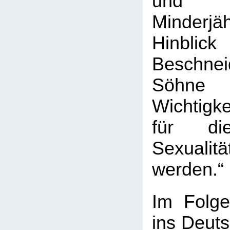
und
Minder
Hinbli
Beschne
Söhne
Wichtigke
für di
Sexualit
werden.“
Im Folg
ins Deuts