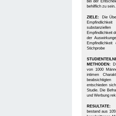
bei der Entsche
behilflich zu sein.
ZIELE:
Die Über
Empfindlichk
substanziell
Empfindlichkeit d
der Auswirkung
Empfindlichkei
Stichprobe
STUDIEN
METHODEN:
Di
von 1000 Männe
intimen Chara
beabsichtigte
entschieden sich
Studie. Die Befr
und Werbung rekru
RESULTATE:
bestand aus 1059