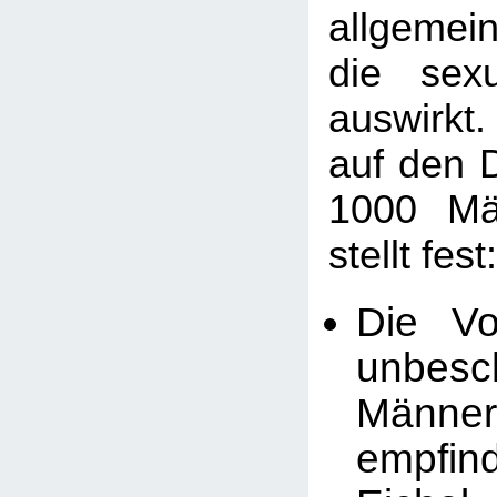
allgemei
die sexu
auswirkt.
auf den 
1000 Mä
stellt fest:
Die Vo
unbesc
Männer
empfind