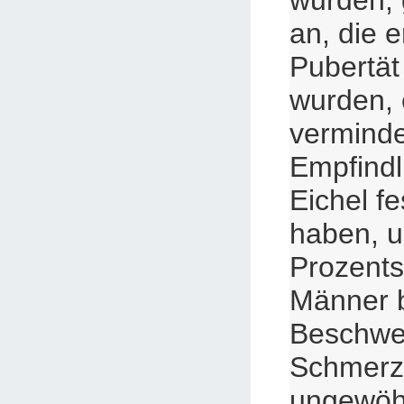
an, die e
Pubertät
wurden, 
verminde
Empfindl
Eichel fe
haben, u
Prozents
Männer b
Beschwe
Schmerz
ungewöh