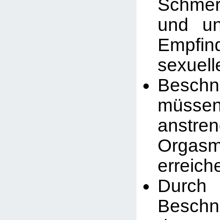
Schme
und un
Empfi
sexuelle
Beschn
müsse
anstre
Org
erreich
Dur
Besch