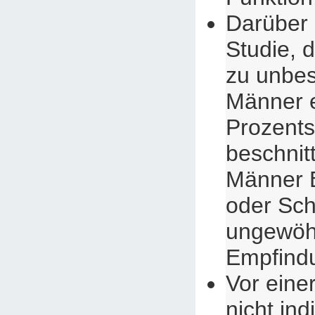
Darüber 
Studie, 
zu unbe
Männer e
Prozents
beschnit
Männer 
oder Sc
ungewöh
Empfindu
Vor eine
nicht ind