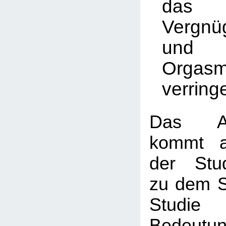
das 
Vergnü
un
Orgasmu
verringe
Das Aut
kommt a
der Stud
zu dem S
Studie 
Bedeutun