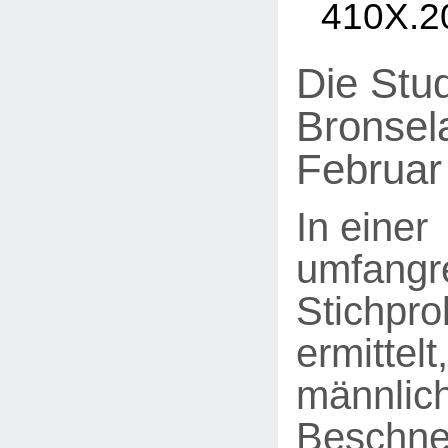
410X.2
Die Stu
Bronsela
Februar
In einer
umfangr
Stichpr
ermittelt
männlic
Beschne