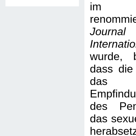
im
renomm
Journal
Internati
wurde, b
dass die
das
Empfind
des Peni
das sexu
herabse