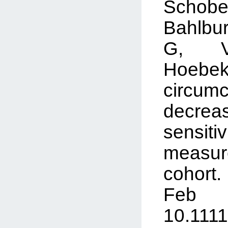
Schobe
Bahlbu
G, Vl
Hoebe
circumc
decre
sens
measur
cohort.
Feb
10.1111