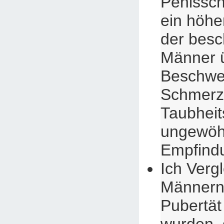
Penissch
ein höhe
der besc
Männer 
Beschwe
Schmerz
Taubheit
ungewöh
Empfind
Ich Verg
Männern,
Pubertät
wurden,